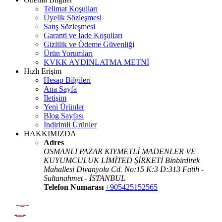
Telimat Koşulları
Üyelik Sözleşmesi
Satış Sözleşmesi
Garanti ve İade Koşulları
Gizlilik ve Ödeme Güvenliği
Ürün Yorumları
KVKK AYDINLATMA METNİ
Hızlı Erişim
Hesap Bilgileri
Ana Sayfa
İletişim
Yeni Ürünler
Blog Sayfası
İndirimli Ürünler
HAKKIMIZDA
Adres
OSMANLI PAZAR KIYMETLİ MADENLER VE
KUYUMCULUK LİMİTED ŞİRKETİ Binbirdirek
Mahallesi Divanyolu Cd. No:15 K:3 D:313 Fatih -
Sultanahmet - İSTANBUL
Telefon Numarası
+905425152565