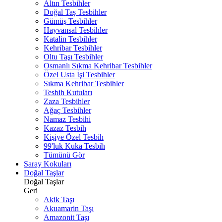
Altın Tesbihler
Doğal Taş Tesbihler
Gümüş Tesbihler
Hayvansal Tesbihler
Katalin Tesbihler
Kehribar Tesbihler
Oltu Taşı Tesbihler
Osmanlı Sıkma Kehribar Tesbihler
Özel Usta İşi Tesbihler
Sıkma Kehribar Tesbihler
Tesbih Kutuları
Zaza Tesbihler
Ağaç Tesbihler
Namaz Tesbihi
Kazaz Tesbih
Kişiye Özel Tesbih
99'luk Kuka Tesbih
Tümünü Gör
Saray Kokuları
Doğal Taşlar
Doğal Taşlar
Geri
Akik Taşı
Akuamarin Taşı
Amazonit Taşı