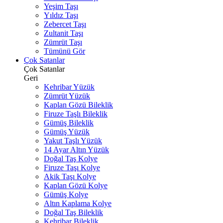
Yeşim Taşı
Yıldız Taşı
Zebercet Taşı
Zultanit Taşı
Zümrüt Taşı
Tümünü Gör
Çok Satanlar
Çok Satanlar
Geri
Kehribar Yüzük
Zümrüt Yüzük
Kaplan Gözü Bileklik
Firuze Taşlı Bileklik
Gümüş Bileklik
Gümüş Yüzük
Yakut Taşlı Yüzük
14 Ayar Altın Yüzük
Doğal Taş Kolye
Firuze Taşı Kolye
Akik Taşı Kolye
Kaplan Gözü Kolye
Gümüş Kolye
Altın Kaplama Kolye
Doğal Taş Bileklik
Kehribar Bileklik