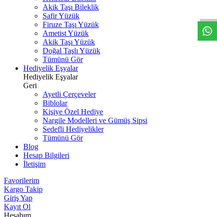
W
h
t
s
a
p
p
D
e
s
t
e
H
a
t
t
Akik Taşı Bileklik
Safir Yüzük
Firuze Taşı Yüzük
Ametist Yüzük
Akik Taşı Yüzük
Doğal Taşlı Yüzük
Tümünü Gör
Hediyelik Eşyalar
Hediyelik Eşyalar
Geri
Ayetli Çerçeveler
Biblolar
Kişiye Özel Hediye
Nargile Modelleri ve Gümüş Sipsi
Sedefli Hediyelikler
Tümünü Gör
Blog
Hesap Bilgileri
İletişim
Favorilerim
Kargo Takip
Giriş Yap
Kayıt Ol
Hesabım