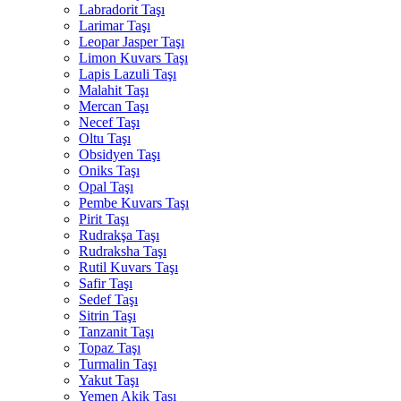
Labradorit Taşı
Larimar Taşı
Leopar Jasper Taşı
Limon Kuvars Taşı
Lapis Lazuli Taşı
Malahit Taşı
Mercan Taşı
Necef Taşı
Oltu Taşı
Obsidyen Taşı
Oniks Taşı
Opal Taşı
Pembe Kuvars Taşı
Pirit Taşı
Rudrakşa Taşı
Rudraksha Taşı
Rutil Kuvars Taşı
Safir Taşı
Sedef Taşı
Sitrin Taşı
Tanzanit Taşı
Topaz Taşı
Turmalin Taşı
Yakut Taşı
Yemen Akik Taşı