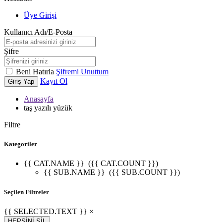
Üye Girişi
Kullanıcı Adı/E-Posta
Şifre
Beni Hatırla
Şifremi Unuttum
Kayıt Ol
Giriş Yap
Anasayfa
taş yazılı yüzük
Filtre
Kategoriler
{{ CAT.NAME }}
({{ CAT.COUNT }})
{{ SUB.NAME }}
({{ SUB.COUNT }})
Seçilen Filtreler
{{ SELECTED.TEXT }} ×
HEPSİNİ SİL