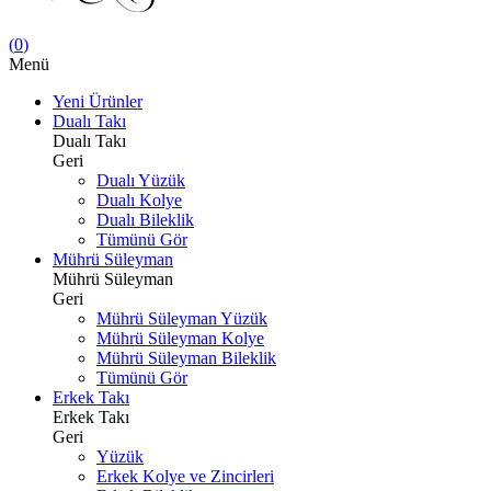
(
0
)
Menü
Yeni Ürünler
Dualı Takı
Dualı Takı
Geri
Dualı Yüzük
Dualı Kolye
Dualı Bileklik
Tümünü Gör
Mührü Süleyman
Mührü Süleyman
Geri
Mührü Süleyman Yüzük
Mührü Süleyman Kolye
Mührü Süleyman Bileklik
Tümünü Gör
Erkek Takı
Erkek Takı
Geri
Yüzük
Erkek Kolye ve Zincirleri