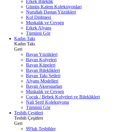
Erkek Bileklik
Gümüş Kalem Koleksiyonları
Nurullah Daştan Yüzükleri
Kol Düğmesi
Muskalık ve Cevşen
Erkek Alyans
Tümünü Gör
Kadın Takı
Kadın Takı
Geri
Bayan Yüzükleri
Bayan Kolyeleri
Bayan Küpeleri
Bayan Bileklikleri
Bayan Takı Setleri
Alyans Modelleri
Bayan Aksesuarları
Muskalık ve Cevşen
Çocuk / Bebek Kolyeleri ve Bileklikleri
Nali Şerif Koleksiyonu
Tümünü Gör
Tesbih Çeşitleri
Tesbih Çeşitleri
Geri
99'luk Tesbihler