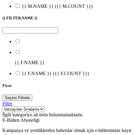
{{ M.NAME }}
({{ M.COUNT }})
{{ FILTER.NAME }}
{{ F.NAME }}
{{ F.NAME }}
({{ F.COUNT }})
Fiyat
Seçimi Filtrele
Filtre
İlgili kategoriye ait ürün bulunmamaktadır.
E-Bülten Aboneliği
Kampanya ve yeniliklerden haberdar olmak için e-bültenimize kayıt