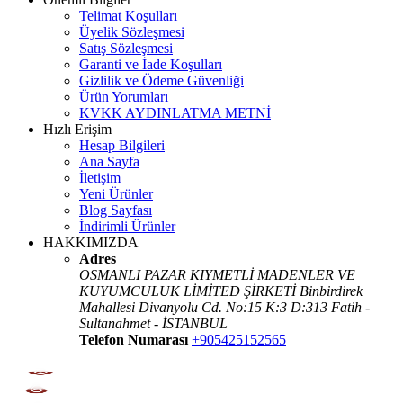
Telimat Koşulları
Üyelik Sözleşmesi
Satış Sözleşmesi
Garanti ve İade Koşulları
Gizlilik ve Ödeme Güvenliği
Ürün Yorumları
KVKK AYDINLATMA METNİ
Hızlı Erişim
Hesap Bilgileri
Ana Sayfa
İletişim
Yeni Ürünler
Blog Sayfası
İndirimli Ürünler
HAKKIMIZDA
Adres
OSMANLI PAZAR KIYMETLİ MADENLER VE
KUYUMCULUK LİMİTED ŞİRKETİ Binbirdirek
Mahallesi Divanyolu Cd. No:15 K:3 D:313 Fatih -
Sultanahmet - İSTANBUL
Telefon Numarası
+905425152565