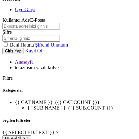
Üye Girişi
Kullanıcı Adı/E-Posta
Şifre
Beni Hatırla
Şifremi Unuttum
Kayıt Ol
Giriş Yap
Anasayfa
terazi isim yazılı kolye
Filtre
Kategoriler
{{ CAT.NAME }}
({{ CAT.COUNT }})
{{ SUB.NAME }}
({{ SUB.COUNT }})
Seçilen Filtreler
{{ SELECTED.TEXT }} ×
HEPSİNİ SİL