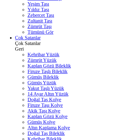
Yeşim Taşı
Yıldız Taşı
Zebercet Taşı
Zultanit Taşı
Zümrüt Taşı
Tümünü Gör
Çok Satanlar
Çok Satanlar
Geri
Kehribar Yüzük
Zümrüt Yüzük
Kaplan Gözü Bileklik
Firuze Taşlı Bileklik
Gümüş Bileklik
Gümüş Yüzük
Yakut Taşlı Yüzük
14 Ayar Altın Yüzük
Doğal Taş Kolye
Firuze Taşı Kolye
Akik Taşı Kolye
Kaplan Gözü Kolye
Gümüş Kolye
Altın Kaplama Kolye
Doğal Taş Bileklik
Kehribar Bileklik