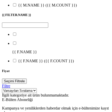
{{ M.NAME }}
({{ M.COUNT }})
{{ FILTER.NAME }}
{{ F.NAME }}
{{ F.NAME }}
({{ F.COUNT }})
Fiyat
Seçimi Filtrele
Filtre
İlgili kategoriye ait ürün bulunmamaktadır.
E-Bülten Aboneliği
Kampanya ve yeniliklerden haberdar olmak için e-bültenimize kayıt