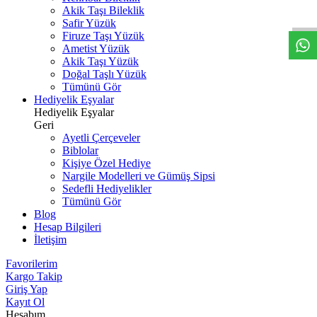
W
h
t
s
a
p
p
D
e
s
t
e
H
a
t
t
Akik Taşı Bileklik
Safir Yüzük
Firuze Taşı Yüzük
Ametist Yüzük
Akik Taşı Yüzük
Doğal Taşlı Yüzük
Tümünü Gör
Hediyelik Eşyalar
Hediyelik Eşyalar
Geri
Ayetli Çerçeveler
Biblolar
Kişiye Özel Hediye
Nargile Modelleri ve Gümüş Sipsi
Sedefli Hediyelikler
Tümünü Gör
Blog
Hesap Bilgileri
İletişim
Favorilerim
Kargo Takip
Giriş Yap
Kayıt Ol
Hesabım