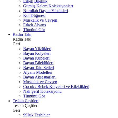
Erkek Bileklik
Gümüş Kalem Koleksiyonları
Nurullah Daştan Yüzükleri
Kol Düğmesi
Muskalık ve Cevşen
Erkek Alyans
Tümünü Gör
Kadın Takı
Kadın Takı
Geri
Bayan Yüzükleri
Bayan Kolyeleri
Bayan Küpeleri
Bayan Bileklikleri
Bayan Takı Setleri
Alyans Modelleri
Bayan Aksesuarları
Muskalık ve Cevşen
Çocuk / Bebek Kolyeleri ve Bileklikleri
Nali Şerif Koleksiyonu
Tümünü Gör
Tesbih Çeşitleri
Tesbih Çeşitleri
Geri
99'luk Tesbihler