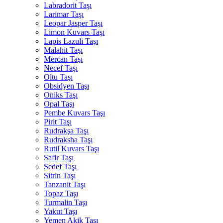
Labradorit Taşı
Larimar Taşı
Leopar Jasper Taşı
Limon Kuvars Taşı
Lapis Lazuli Taşı
Malahit Taşı
Mercan Taşı
Necef Taşı
Oltu Taşı
Obsidyen Taşı
Oniks Taşı
Opal Taşı
Pembe Kuvars Taşı
Pirit Taşı
Rudrakşa Taşı
Rudraksha Taşı
Rutil Kuvars Taşı
Safir Taşı
Sedef Taşı
Sitrin Taşı
Tanzanit Taşı
Topaz Taşı
Turmalin Taşı
Yakut Taşı
Yemen Akik Taşı