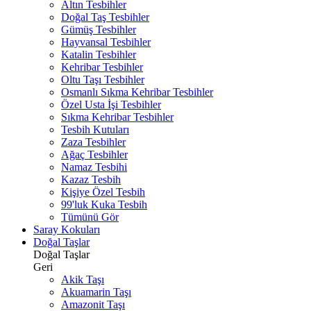
Altın Tesbihler
Doğal Taş Tesbihler
Gümüş Tesbihler
Hayvansal Tesbihler
Katalin Tesbihler
Kehribar Tesbihler
Oltu Taşı Tesbihler
Osmanlı Sıkma Kehribar Tesbihler
Özel Usta İşi Tesbihler
Sıkma Kehribar Tesbihler
Tesbih Kutuları
Zaza Tesbihler
Ağaç Tesbihler
Namaz Tesbihi
Kazaz Tesbih
Kişiye Özel Tesbih
99'luk Kuka Tesbih
Tümünü Gör
Saray Kokuları
Doğal Taşlar
Doğal Taşlar
Geri
Akik Taşı
Akuamarin Taşı
Amazonit Taşı