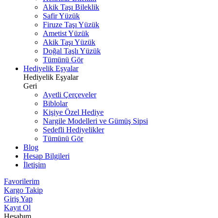
Akik Taşı Bileklik
Safir Yüzük
Firuze Taşı Yüzük
Ametist Yüzük
Akik Taşı Yüzük
Doğal Taşlı Yüzük
Tümünü Gör
Hediyelik Eşyalar
Hediyelik Eşyalar
Geri
Ayetli Çerçeveler
Biblolar
Kişiye Özel Hediye
Nargile Modelleri ve Gümüş Sipsi
Sedefli Hediyelikler
Tümünü Gör
Blog
Hesap Bilgileri
İletişim
Favorilerim
Kargo Takip
Giriş Yap
Kayıt Ol
Hesabım