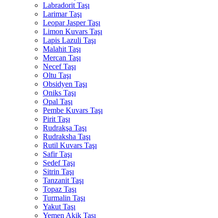
Labradorit Taşı
Larimar Taşı
Leopar Jasper Taşı
Limon Kuvars Taşı
Lapis Lazuli Taşı
Malahit Taşı
Mercan Taşı
Necef Taşı
Oltu Taşı
Obsidyen Taşı
Oniks Taşı
Opal Taşı
Pembe Kuvars Taşı
Pirit Taşı
Rudrakşa Taşı
Rudraksha Taşı
Rutil Kuvars Taşı
Safir Taşı
Sedef Taşı
Sitrin Taşı
Tanzanit Taşı
Topaz Taşı
Turmalin Taşı
Yakut Taşı
Yemen Akik Taşı