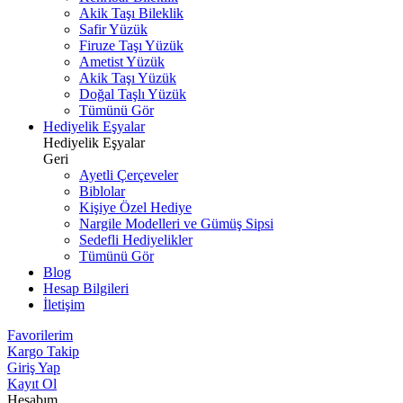
Akik Taşı Bileklik
Safir Yüzük
Firuze Taşı Yüzük
Ametist Yüzük
Akik Taşı Yüzük
Doğal Taşlı Yüzük
Tümünü Gör
Hediyelik Eşyalar
Hediyelik Eşyalar
Geri
Ayetli Çerçeveler
Biblolar
Kişiye Özel Hediye
Nargile Modelleri ve Gümüş Sipsi
Sedefli Hediyelikler
Tümünü Gör
Blog
Hesap Bilgileri
İletişim
Favorilerim
Kargo Takip
Giriş Yap
Kayıt Ol
Hesabım