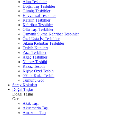
Altın Tesbihler
Doğal Taş Tesbihler
Gümüş Tesbihler
Hayvansal Tesbihler
Katalin Tesbihler
Kehribar Tesbihler
Oltu Taşı Tesbihler
Osmanlı Sıkma Kehribar Tesbihler
Özel Usta İşi Tesbihler
Sıkma Kehribar Tesbihler
Tesbih Kutuları
Zaza Tesbihler
Ağaç Tesbihler
Namaz Tesbihi
Kazaz Tesbih
Kişiye Özel Tesbih
99'luk Kuka Tesbih
Tümünü Gör
Saray Kokuları
Doğal Taşlar
Doğal Taşlar
Geri
Akik Taşı
Akuamarin Taşı
Amazonit Taşı