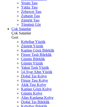
Yeşim Taşı
Yıldız Taşı
Zebercet Taşı
Zultanit Taşı
Zümrüt Taşı
Tümünü Gör
Çok Satanlar
Çok Satanlar
Geri
Kehribar Yüzük
Zümrüt Yüzük
Kaplan Gözü Bileklik
Firuze Taşlı Bileklik
Gümüş Bileklik
Gümüş Yüzük
Yakut Taşlı Yüzük
14 Ayar Altın Yüzük
Doğal Taş Kolye
Firuze Taşı Kolye
Akik Taşı Kolye
Kaplan Gözü Kolye
Gümüş Kolye
Altın Kaplama Kolye
Doğal Taş Bileklik
Kehribar Bileklik