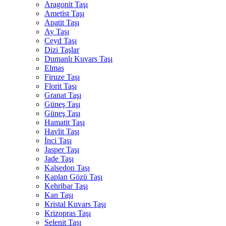
Aragonit Taşı
Ametist Taşı
Apatit Taşı
Ay Taşı
Ceyd Taşı
Dizi Taşlar
Dumanlı Kuvars Taşı
Elmas
Firuze Taşı
Florit Taşı
Granat Taşı
Güneş Taşı
Güneş Taşı
Hamatit Taşı
Havlit Taşı
İnci Taşı
Jasper Taşı
Jade Taşı
Kalsedon Taşı
Kaplan Gözü Taşı
Kehribar Taşı
Kan Taşı
Kristal Kuvars Taşı
Krizopras Taşı
Selenit Taşı