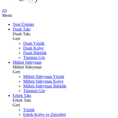
(
0
)
Menü
Yeni Ürünler
Dualı Takı
Dualı Takı
Geri
Dualı Yüzük
Dualı Kolye
Dualı Bileklik
Tümünü Gör
Mührü Süleyman
Mührü Süleyman
Geri
Mührü Süleyman Yüzük
Mührü Süleyman Kolye
Mührü Süleyman Bileklik
Tümünü Gör
Erkek Takı
Erkek Takı
Geri
Yüzük
Erkek Kolye ve Zincirleri