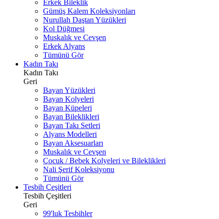
Erkek Bileklik
Gümüş Kalem Koleksiyonları
Nurullah Daştan Yüzükleri
Kol Düğmesi
Muskalık ve Cevşen
Erkek Alyans
Tümünü Gör
Kadın Takı
Kadın Takı
Geri
Bayan Yüzükleri
Bayan Kolyeleri
Bayan Küpeleri
Bayan Bileklikleri
Bayan Takı Setleri
Alyans Modelleri
Bayan Aksesuarları
Muskalık ve Cevşen
Çocuk / Bebek Kolyeleri ve Bileklikleri
Nali Şerif Koleksiyonu
Tümünü Gör
Tesbih Çeşitleri
Tesbih Çeşitleri
Geri
99'luk Tesbihler