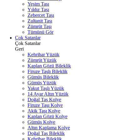
Yeşim Taşı
Yıldız Taşı
Zebercet Taşı
Zultanit Taşı
Zümrüt Taşı
Tümünü Gör
Çok Satanlar
Çok Satanlar
Geri
Kehribar Yüzük
Zümrüt Yüzük
Kaplan Gözü Bileklik
Firuze Taşlı Bileklik
Gümüş Bileklik
Gümüş Yüzük
Yakut Taşlı Yüzük
14 Ayar Altın Yüzük
Doğal Taş Kolye
Firuze Taşı Kolye
Akik Taşı Kolye
Kaplan Gözü Kolye
Gümüş Kolye
Altın Kaplama Kolye
Doğal Taş Bileklik
Kehribar Bileklik