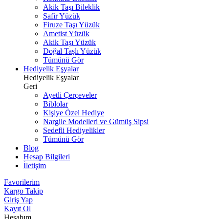
Akik Taşı Bileklik
Safir Yüzük
Firuze Taşı Yüzük
Ametist Yüzük
Akik Taşı Yüzük
Doğal Taşlı Yüzük
Tümünü Gör
Hediyelik Eşyalar
Hediyelik Eşyalar
Geri
Ayetli Çerçeveler
Biblolar
Kişiye Özel Hediye
Nargile Modelleri ve Gümüş Sipsi
Sedefli Hediyelikler
Tümünü Gör
Blog
Hesap Bilgileri
İletişim
Favorilerim
Kargo Takip
Giriş Yap
Kayıt Ol
Hesabım