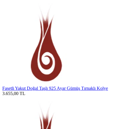
Fasetli Yakut Doğal Taşlı 925 Ayar Gümüş Tırnaklı Kolye
3.655,00
TL