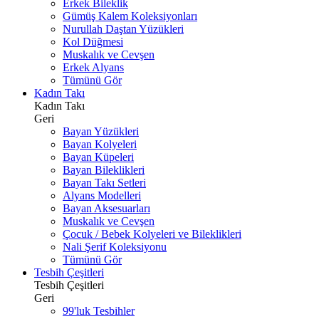
Erkek Bileklik
Gümüş Kalem Koleksiyonları
Nurullah Daştan Yüzükleri
Kol Düğmesi
Muskalık ve Cevşen
Erkek Alyans
Tümünü Gör
Kadın Takı
Kadın Takı
Geri
Bayan Yüzükleri
Bayan Kolyeleri
Bayan Küpeleri
Bayan Bileklikleri
Bayan Takı Setleri
Alyans Modelleri
Bayan Aksesuarları
Muskalık ve Cevşen
Çocuk / Bebek Kolyeleri ve Bileklikleri
Nali Şerif Koleksiyonu
Tümünü Gör
Tesbih Çeşitleri
Tesbih Çeşitleri
Geri
99'luk Tesbihler