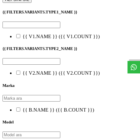
{{ FILTERS.VARIANTS.TYPE1_NAME }}
{{ V1.NAME }}
({{ V1.COUNT }})
W
h
t
s
a
p
p
D
e
s
t
e
H
a
t
t
{{ FILTERS.VARIANTS.TYPE2_NAME }}
{{ V2.NAME }}
({{ V2.COUNT }})
Marka
{{ B.NAME }}
({{ B.COUNT }})
Model