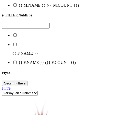
{{ M.NAME }}
({{ M.COUNT }})
{{ FILTER.NAME }}
{{ F.NAME }}
{{ F.NAME }}
({{ F.COUNT }})
Fiyat
Seçimi Filtrele
Filtre