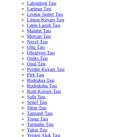
Labradorit Taşı
Larimar Taşı
Leopar Jasper Taşı
Limon Kuvars Taşı
Lapis Lazuli Taşı
Malahit Taşı
Mercan Taşı
Necef Taşı
Oltu Taşı
Obsidyen Taşı
Oniks Taşı
Opal Taşı
Pembe Kuvars Taşı
Pirit Taşı
Rudrakşa Taşı
Rudraksha Taşı
Rutil Kuvars Taşı
Safir Taşı
Sedef Taşı
Sitrin Taşı
Tanzanit Taşı
Topaz Taşı
Turmalin Taşı
Yakut Taşı
Yemen Akik Taşı