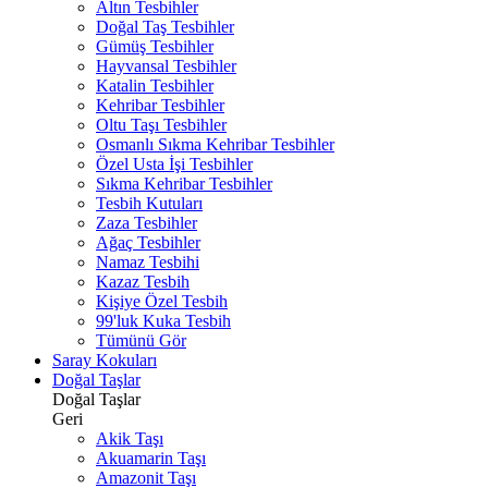
Altın Tesbihler
Doğal Taş Tesbihler
Gümüş Tesbihler
Hayvansal Tesbihler
Katalin Tesbihler
Kehribar Tesbihler
Oltu Taşı Tesbihler
Osmanlı Sıkma Kehribar Tesbihler
Özel Usta İşi Tesbihler
Sıkma Kehribar Tesbihler
Tesbih Kutuları
Zaza Tesbihler
Ağaç Tesbihler
Namaz Tesbihi
Kazaz Tesbih
Kişiye Özel Tesbih
99'luk Kuka Tesbih
Tümünü Gör
Saray Kokuları
Doğal Taşlar
Doğal Taşlar
Geri
Akik Taşı
Akuamarin Taşı
Amazonit Taşı