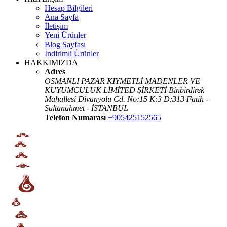
Hesap Bilgileri
Ana Sayfa
İletişim
Yeni Ürünler
Blog Sayfası
İndirimli Ürünler
HAKKIMIZDA
Adres
OSMANLI PAZAR KIYMETLİ MADENLER VE
KUYUMCULUK LİMİTED ŞİRKETİ Binbirdirek
Mahallesi Divanyolu Cd. No:15 K:3 D:313 Fatih -
Sultanahmet - İSTANBUL
Telefon Numarası
+905425152565