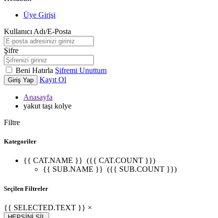
Üye Girişi
Kullanıcı Adı/E-Posta
Şifre
Beni Hatırla
Şifremi Unuttum
Kayıt Ol
Giriş Yap
Anasayfa
yakut taşı kolye
Filtre
Kategoriler
{{ CAT.NAME }}
({{ CAT.COUNT }})
{{ SUB.NAME }}
({{ SUB.COUNT }})
Seçilen Filtreler
{{ SELECTED.TEXT }} ×
HEPSİNİ SİL