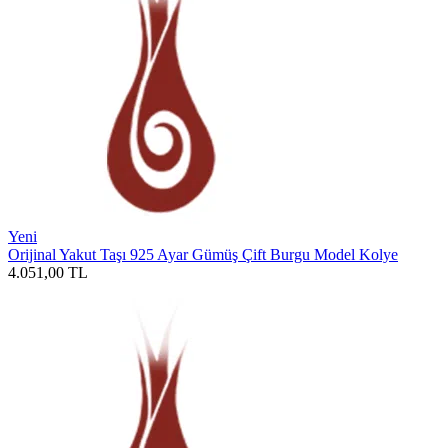
Yeni
Orijinal Yakut Taşı 925 Ayar Gümüş Çift Burgu Model Kolye
4.051,00
TL