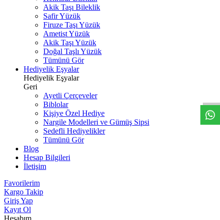
Akik Taşı Bileklik
Safir Yüzük
Firuze Taşı Yüzük
Ametist Yüzük
Akik Taşı Yüzük
Doğal Taşlı Yüzük
Tümünü Gör
Hediyelik Eşyalar
W
h
t
s
a
p
p
D
e
s
t
e
H
a
t
t
Hediyelik Eşyalar
Geri
Ayetli Çerçeveler
Biblolar
Kişiye Özel Hediye
Nargile Modelleri ve Gümüş Sipsi
Sedefli Hediyelikler
Tümünü Gör
Blog
Hesap Bilgileri
İletişim
Favorilerim
Kargo Takip
Giriş Yap
Kayıt Ol
Hesabım