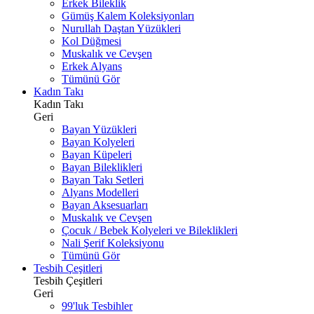
Erkek Bileklik
Gümüş Kalem Koleksiyonları
Nurullah Daştan Yüzükleri
Kol Düğmesi
Muskalık ve Cevşen
Erkek Alyans
Tümünü Gör
Kadın Takı
Kadın Takı
Geri
Bayan Yüzükleri
Bayan Kolyeleri
Bayan Küpeleri
Bayan Bileklikleri
Bayan Takı Setleri
Alyans Modelleri
Bayan Aksesuarları
Muskalık ve Cevşen
Çocuk / Bebek Kolyeleri ve Bileklikleri
Nali Şerif Koleksiyonu
Tümünü Gör
Tesbih Çeşitleri
Tesbih Çeşitleri
Geri
99'luk Tesbihler