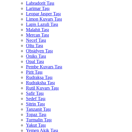
Labradorit Taşı
Larimar Taşı
Leopar Jasper Taşı
Limon Kuvars Taşı
Lapis Lazuli Taşı
Malahit Taşı
Mercan Taşı
Necef Taşı
Oltu Taşı
Obsidyen Taşı
Oniks Taşı
Opal Taşı
Pembe Kuvars Taşı
Pirit Taşı
Rudrakşa Taşı
Rudraksha Taşı
Rutil Kuvars Taşı
Safir Taşı
Sedef Taşı
Sitrin Taşı
Tanzanit Taşı
Topaz Taşı
Turmalin Taşı
Yakut Taşı
Yemen Akik Taşı