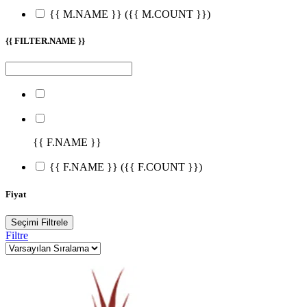
{{ M.NAME }}
({{ M.COUNT }})
{{ FILTER.NAME }}
{{ F.NAME }}
{{ F.NAME }}
({{ F.COUNT }})
Fiyat
Seçimi Filtrele
Filtre