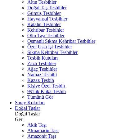
Altın Tesbihler
Doğal Taş Tesbihler
Gümüş Tesbihler
Hayvansal Tesbihler
Katalin Tesbihler
Kehribar Tesbihler
Oltu Taşı Tesbihler
Osmanlı Sıkma Kehribar Tesbihler
Özel Usta İşi Tesbihler
Sıkma Kehribar Tesbihler
Tesbih Kutuları
Zaza Tesbihler
Ağaç Tesbihler
Namaz Tesbihi
Kazaz Tesbih
Kişiye Özel Tesbih
99'luk Kuka Tesbih
Tümünü Gör
Saray Kokuları
Doğal Taşlar
Doğal Taşlar
Geri
Akik Taşı
Akuamarin Taşı
Amazonit Taşı