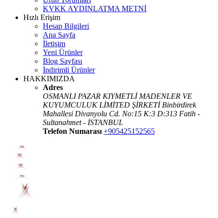
KVKK AYDINLATMA METNİ
Hızlı Erişim
Hesap Bilgileri
Ana Sayfa
İletişim
Yeni Ürünler
Blog Sayfası
İndirimli Ürünler
HAKKIMIZDA
Adres
OSMANLI PAZAR KIYMETLİ MADENLER VE
KUYUMCULUK LİMİTED ŞİRKETİ Binbirdirek
Mahallesi Divanyolu Cd. No:15 K:3 D:313 Fatih -
Sultanahmet - İSTANBUL
Telefon Numarası
+905425152565