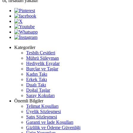
ol, fırsatları yakala!
Kategoriler
Tesbih Çeşitleri
Mührü Süleyman
Hediyelik Eşyalar
Burçlar ve Taşlar
Kadın Takı
Erkek Takı
Dualı Takı
Doğal Taşlar
Saray Kokuları
Önemli Bilgiler
Telimat Koşulları
Üyelik Sözleşmesi
Satış Sözleşmesi
Garanti ve İade Koşulları
Gizlilik ve Ödeme Güvenliği
Ürün Yorumları