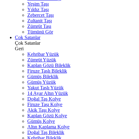
Yeşim Taşı
Yıldız Taşı
Zebercet Taşı
Zultanit Taşı
Zümrüt Taşı
Tümünü Gör
Çok Satanlar
Çok Satanlar
Geri
Kehribar Yüzük
Zümrüt Yüzük
Kaplan Gözü Bileklik
Firuze Taşlı Bileklik
Gümüş Bileklik
Gümüş Yüzük
Yakut Taşlı Yüzük
14 Ayar Altın Yüzük
Doğal Taş Kolye
Firuze Taşı Kolye
Akik Taşı Kolye
Kaplan Gözü Kolye
Gümüş Kolye
Altın Kaplama Kolye
Doğal Taş Bileklik
Kehribar Bileklik