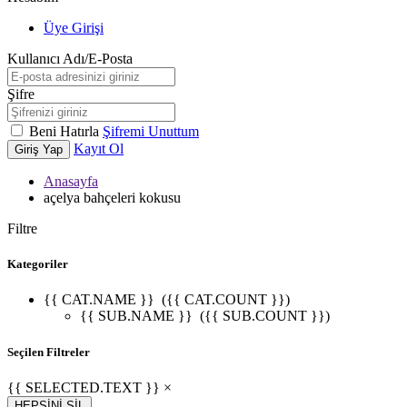
Üye Girişi
Kullanıcı Adı/E-Posta
Şifre
Beni Hatırla
Şifremi Unuttum
Kayıt Ol
Giriş Yap
Anasayfa
açelya bahçeleri kokusu
Filtre
Kategoriler
{{ CAT.NAME }}
({{ CAT.COUNT }})
{{ SUB.NAME }}
({{ SUB.COUNT }})
Seçilen Filtreler
{{ SELECTED.TEXT }} ×
HEPSİNİ SİL