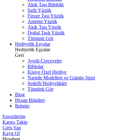
Akik Taşı Bileklik
Safir Yüzük
Firuze Taşı Yüzük
Ametist Yüzük
Akik Taşı Yüzük
Doğal Taşlı Yüzük
Tümünü Gör
Hediyelik Eşyalar
Hediyelik Eşyalar
Geri
Ayetli Çerçeveler
Biblolar
Kişiye Özel Hediye
Nargile Modelleri ve Gümüş Sipsi
Sedefli Hediyelikler
Tümünü Gör
Blog
Hesap Bilgileri
İletişim
Favorilerim
Kargo Takip
Giriş Yap
Kayıt Ol
Hesabım