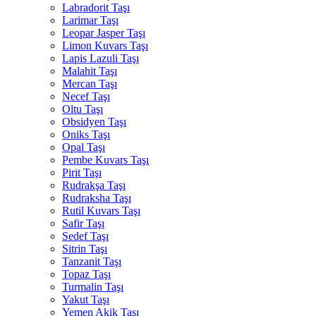
Labradorit Taşı
Larimar Taşı
Leopar Jasper Taşı
Limon Kuvars Taşı
Lapis Lazuli Taşı
Malahit Taşı
Mercan Taşı
Necef Taşı
Oltu Taşı
Obsidyen Taşı
Oniks Taşı
Opal Taşı
Pembe Kuvars Taşı
Pirit Taşı
Rudrakşa Taşı
Rudraksha Taşı
Rutil Kuvars Taşı
Safir Taşı
Sedef Taşı
Sitrin Taşı
Tanzanit Taşı
Topaz Taşı
Turmalin Taşı
Yakut Taşı
Yemen Akik Taşı