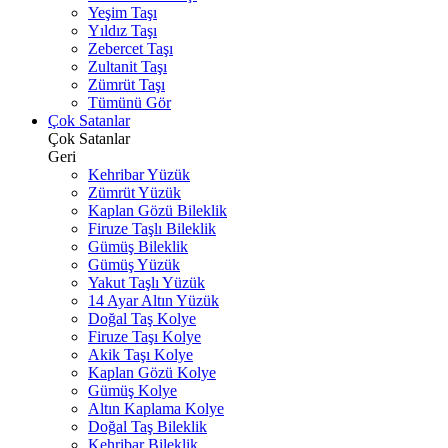
Yeşim Taşı
Yıldız Taşı
Zebercet Taşı
Zultanit Taşı
Zümrüt Taşı
Tümünü Gör
Çok Satanlar
Çok Satanlar
Geri
Kehribar Yüzük
Zümrüt Yüzük
Kaplan Gözü Bileklik
Firuze Taşlı Bileklik
Gümüş Bileklik
Gümüş Yüzük
Yakut Taşlı Yüzük
14 Ayar Altın Yüzük
Doğal Taş Kolye
Firuze Taşı Kolye
Akik Taşı Kolye
Kaplan Gözü Kolye
Gümüş Kolye
Altın Kaplama Kolye
Doğal Taş Bileklik
Kehribar Bileklik