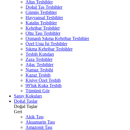
Altın Tesbihler
Doğal Taş Tesbihler
Gümüş Tesbihler
Hayvansal Tesbihler
Katalin Tesbihler
Kehribar Tesbihler
Oltu Taşı Tesbihler
Osmanlı Sıkma Kehribar Tesbihler
Özel Usta İşi Tesbihler
Sıkma Kehribar Tesbihler
Tesbih Kutuları
Zaza Tesbihler
Ağaç Tesbihler
Namaz Tesbihi
Kazaz Tesbih
Kişiye Özel Tesbih
99'luk Kuka Tesbih
Tümünü Gör
Saray Kokuları
Doğal Taşlar
Doğal Taşlar
Geri
Akik Taşı
Akuamarin Taşı
Amazonit Taşı