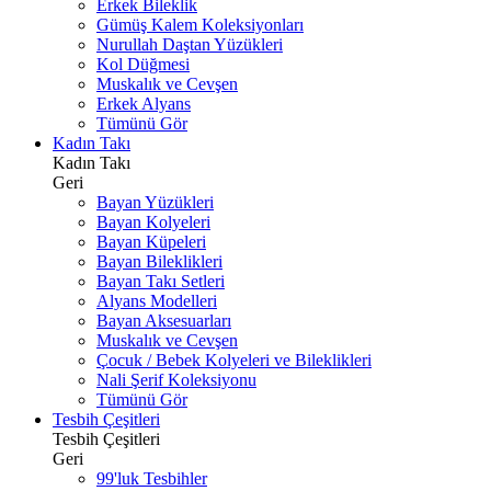
Erkek Bileklik
Gümüş Kalem Koleksiyonları
Nurullah Daştan Yüzükleri
Kol Düğmesi
Muskalık ve Cevşen
Erkek Alyans
Tümünü Gör
Kadın Takı
Kadın Takı
Geri
Bayan Yüzükleri
Bayan Kolyeleri
Bayan Küpeleri
Bayan Bileklikleri
Bayan Takı Setleri
Alyans Modelleri
Bayan Aksesuarları
Muskalık ve Cevşen
Çocuk / Bebek Kolyeleri ve Bileklikleri
Nali Şerif Koleksiyonu
Tümünü Gör
Tesbih Çeşitleri
Tesbih Çeşitleri
Geri
99'luk Tesbihler