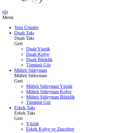
(
0
)
Menü
Yeni Ürünler
Dualı Takı
Dualı Takı
Geri
Dualı Yüzük
Dualı Kolye
Dualı Bileklik
Tümünü Gör
Mührü Süleyman
Mührü Süleyman
Geri
Mührü Süleyman Yüzük
Mührü Süleyman Kolye
Mührü Süleyman Bileklik
Tümünü Gör
Erkek Takı
Erkek Takı
Geri
Yüzük
Erkek Kolye ve Zincirleri