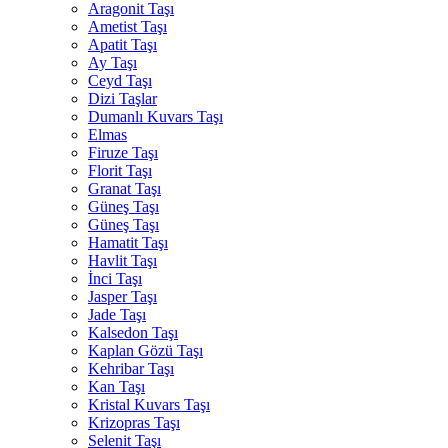
Aragonit Taşı
Ametist Taşı
Apatit Taşı
Ay Taşı
Ceyd Taşı
Dizi Taşlar
Dumanlı Kuvars Taşı
Elmas
Firuze Taşı
Florit Taşı
Granat Taşı
Güneş Taşı
Güneş Taşı
Hamatit Taşı
Havlit Taşı
İnci Taşı
Jasper Taşı
Jade Taşı
Kalsedon Taşı
Kaplan Gözü Taşı
Kehribar Taşı
Kan Taşı
Kristal Kuvars Taşı
Krizopras Taşı
Selenit Taşı