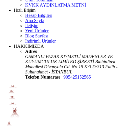
KVKK AYDINLATMA METNİ
Hızlı Erişim
Hesap Bilgileri
Ana Sayfa
İletişim
Yeni Ürünler
Blog Sayfası
İndirimli Ürünler
HAKKIMIZDA
Adres
OSMANLI PAZAR KIYMETLİ MADENLER VE
KUYUMCULUK LİMİTED ŞİRKETİ Binbirdirek
Mahallesi Divanyolu Cd. No:15 K:3 D:313 Fatih -
Sultanahmet - İSTANBUL
Telefon Numarası
+905425152565