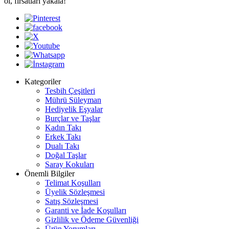
ol, fırsatları yakala!
Kategoriler
Tesbih Çeşitleri
Mührü Süleyman
Hediyelik Eşyalar
Burçlar ve Taşlar
Kadın Takı
Erkek Takı
Dualı Takı
Doğal Taşlar
Saray Kokuları
Önemli Bilgiler
Telimat Koşulları
Üyelik Sözleşmesi
Satış Sözleşmesi
Garanti ve İade Koşulları
Gizlilik ve Ödeme Güvenliği
Ürün Yorumları