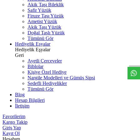
Akik Taşı Bileklik
Safir Yüzük
Firuze Taşı Yüzük
Ametist Yüzük
Akik Taşı Yüzük
Doğal Taşlı Yüzük
Tümünü Gör
Hediyelik Eşyalar
W
h
t
s
a
p
p
D
e
s
t
e
H
a
t
t
Hediyelik Eşyalar
Geri
Ayetli Çerçeveler
Biblolar
Kişiye Özel Hediye
Nargile Modelleri ve Gümüş Sipsi
Sedefli Hediyelikler
Tümünü Gör
Blog
Hesap Bilgileri
İletişim
Favorilerim
Kargo Takip
Giriş Yap
Kayıt Ol
Hesabım