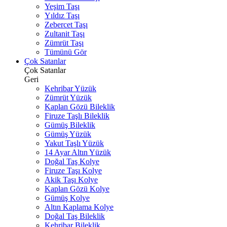
Yeşim Taşı
Yıldız Taşı
Zebercet Taşı
Zultanit Taşı
Zümrüt Taşı
Tümünü Gör
Çok Satanlar
Çok Satanlar
Geri
Kehribar Yüzük
Zümrüt Yüzük
Kaplan Gözü Bileklik
Firuze Taşlı Bileklik
Gümüş Bileklik
Gümüş Yüzük
Yakut Taşlı Yüzük
14 Ayar Altın Yüzük
Doğal Taş Kolye
Firuze Taşı Kolye
Akik Taşı Kolye
Kaplan Gözü Kolye
Gümüş Kolye
Altın Kaplama Kolye
Doğal Taş Bileklik
Kehribar Bileklik