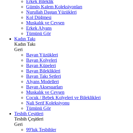
Erkek Bileklik
Gümüş Kalem Koleksiyonları
Nurullah Daştan Yüzükleri
Kol Düğmesi
Muskalık ve Cevşen
Erkek Alyans
Tümünü Gör
Kadın Takı
Kadın Takı
Geri
Bayan Yüzükleri
Bayan Kolyeleri
Bayan Küpeleri
Bayan Bileklikleri
Bayan Takı Setleri
Alyans Modelleri
Bayan Aksesuarları
Muskalık ve Cevşen
Çocuk / Bebek Kolyeleri ve Bileklikleri
Nali Şerif Koleksiyonu
Tümünü Gör
Tesbih Çeşitleri
Tesbih Çeşitleri
Geri
99'luk Tesbihler