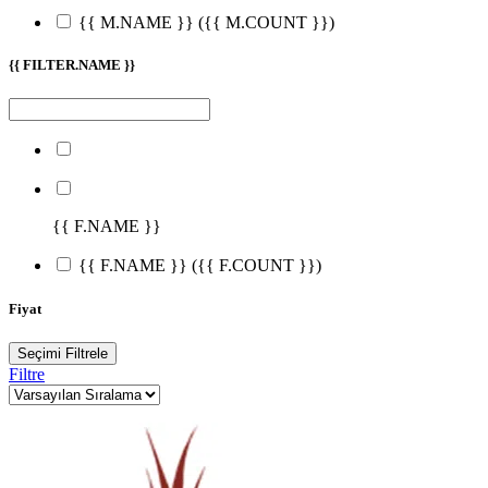
{{ M.NAME }}
({{ M.COUNT }})
{{ FILTER.NAME }}
{{ F.NAME }}
{{ F.NAME }}
({{ F.COUNT }})
Fiyat
Seçimi Filtrele
Filtre