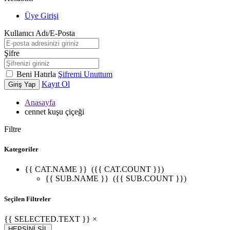
Üye Girişi
Kullanıcı Adı/E-Posta
Şifre
Beni Hatırla
Şifremi Unuttum
Kayıt Ol
Giriş Yap
Anasayfa
cennet kuşu çiçeği
Filtre
Kategoriler
{{ CAT.NAME }}
({{ CAT.COUNT }})
{{ SUB.NAME }}
({{ SUB.COUNT }})
Seçilen Filtreler
{{ SELECTED.TEXT }} ×
HEPSİNİ SİL