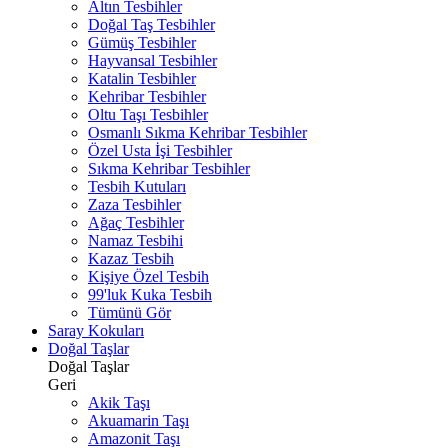
Altın Tesbihler
Doğal Taş Tesbihler
Gümüş Tesbihler
Hayvansal Tesbihler
Katalin Tesbihler
Kehribar Tesbihler
Oltu Taşı Tesbihler
Osmanlı Sıkma Kehribar Tesbihler
Özel Usta İşi Tesbihler
Sıkma Kehribar Tesbihler
Tesbih Kutuları
Zaza Tesbihler
Ağaç Tesbihler
Namaz Tesbihi
Kazaz Tesbih
Kişiye Özel Tesbih
99'luk Kuka Tesbih
Tümünü Gör
Saray Kokuları
Doğal Taşlar
Doğal Taşlar
Geri
Akik Taşı
Akuamarin Taşı
Amazonit Taşı