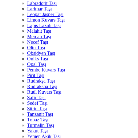
Labradorit Taşı
Larimar Taşı
Leopar Jasper Taşı
Limon Kuvars Taşı
Lapis Lazuli Taşı
Malahit Taşı
Mercan Taşı
Necef Taşı
Oltu Taşı
Obsidyen Taşı
Oniks Taşı
Opal Taşı
Pembe Kuvars Taşı
Pirit Taşı
Rudrakşa Taşı
Rudraksha Taşı
Rutil Kuvars Taşı
Safir Taşı
Sedef Taşı
Sitrin Taşı
Tanzanit Taşı
Topaz Taşı
Turmalin Taşı
Yakut Taşı
Yemen Akik Taşı