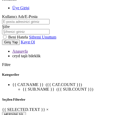
Üye Girişi
Kullanıcı Adı/E-Posta
Şifre
Beni Hatırla
Şifremi Unuttum
Kayıt Ol
Giriş Yap
Anasayfa
ceyd taşlı bileklik
Filtre
Kategoriler
{{ CAT.NAME }}
({{ CAT.COUNT }})
{{ SUB.NAME }}
({{ SUB.COUNT }})
Seçilen Filtreler
{{ SELECTED.TEXT }} ×
HEPSİNİ SİL