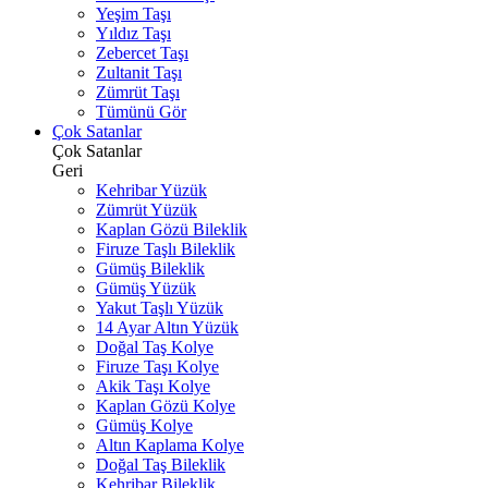
Yeşim Taşı
Yıldız Taşı
Zebercet Taşı
Zultanit Taşı
Zümrüt Taşı
Tümünü Gör
Çok Satanlar
Çok Satanlar
Geri
Kehribar Yüzük
Zümrüt Yüzük
Kaplan Gözü Bileklik
Firuze Taşlı Bileklik
Gümüş Bileklik
Gümüş Yüzük
Yakut Taşlı Yüzük
14 Ayar Altın Yüzük
Doğal Taş Kolye
Firuze Taşı Kolye
Akik Taşı Kolye
Kaplan Gözü Kolye
Gümüş Kolye
Altın Kaplama Kolye
Doğal Taş Bileklik
Kehribar Bileklik