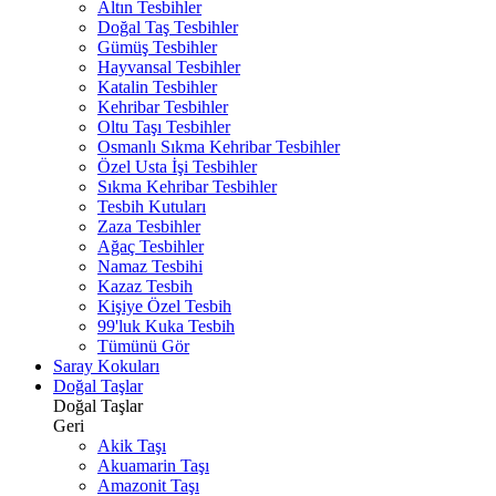
Altın Tesbihler
Doğal Taş Tesbihler
Gümüş Tesbihler
Hayvansal Tesbihler
Katalin Tesbihler
Kehribar Tesbihler
Oltu Taşı Tesbihler
Osmanlı Sıkma Kehribar Tesbihler
Özel Usta İşi Tesbihler
Sıkma Kehribar Tesbihler
Tesbih Kutuları
Zaza Tesbihler
Ağaç Tesbihler
Namaz Tesbihi
Kazaz Tesbih
Kişiye Özel Tesbih
99'luk Kuka Tesbih
Tümünü Gör
Saray Kokuları
Doğal Taşlar
Doğal Taşlar
Geri
Akik Taşı
Akuamarin Taşı
Amazonit Taşı