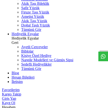
Akik Taşı Bileklik
Safir Yüzük
Firuze Taşı Yüzük
Ametist Yüzük
Akik Taşı Yüzük
Doğal Taşlı Yüzük
Tümünü Gör
Hediyelik Eşyalar
W
h
t
s
a
p
p
D
e
s
t
e
H
a
t
t
Hediyelik Eşyalar
Geri
Ayetli Çerçeveler
Biblolar
Kişiye Özel Hediye
Nargile Modelleri ve Gümüş Sipsi
Sedefli Hediyelikler
Tümünü Gör
Blog
Hesap Bilgileri
İletişim
Favorilerim
Kargo Takip
Giriş Yap
Kayıt Ol
Hesabım