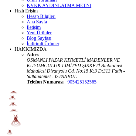
KVKK AYDINLATMA METNİ
Hızlı Erişim
Hesap Bilgileri
Ana Sayfa
İletişim
Yeni Ürünler
Blog Sayfası
İndirimli Ürünler
HAKKIMIZDA
Adres
OSMANLI PAZAR KIYMETLİ MADENLER VE
KUYUMCULUK LİMİTED ŞİRKETİ Binbirdirek
Mahallesi Divanyolu Cd. No:15 K:3 D:313 Fatih -
Sultanahmet - İSTANBUL
Telefon Numarası
+905425152565