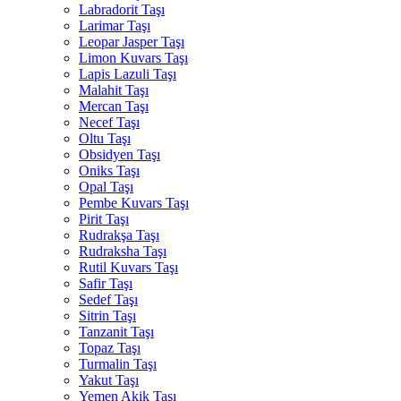
Labradorit Taşı
Larimar Taşı
Leopar Jasper Taşı
Limon Kuvars Taşı
Lapis Lazuli Taşı
Malahit Taşı
Mercan Taşı
Necef Taşı
Oltu Taşı
Obsidyen Taşı
Oniks Taşı
Opal Taşı
Pembe Kuvars Taşı
Pirit Taşı
Rudrakşa Taşı
Rudraksha Taşı
Rutil Kuvars Taşı
Safir Taşı
Sedef Taşı
Sitrin Taşı
Tanzanit Taşı
Topaz Taşı
Turmalin Taşı
Yakut Taşı
Yemen Akik Taşı