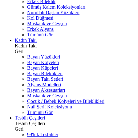
Erkek Bileklik
Gümüş Kalem Koleksiyonları
Nurullah Daştan Yüzükleri
Kol Düğmesi
Muskalık ve Cevşen
Erkek Alyans
Tümünü Gör
Kadın Takı
Kadın Takı
Geri
Bayan Yüzükleri
Bayan Kolyeleri
Bayan Küpeleri
Bayan Bileklikleri
Bayan Takı Setleri
Alyans Modelleri
Bayan Aksesuarları
Muskalık ve Cevşen
Çocuk / Bebek Kolyeleri ve Bileklikleri
Nali Şerif Koleksiyonu
Tümünü Gör
Tesbih Çeşitleri
Tesbih Çeşitleri
Geri
99'luk Tesbihler