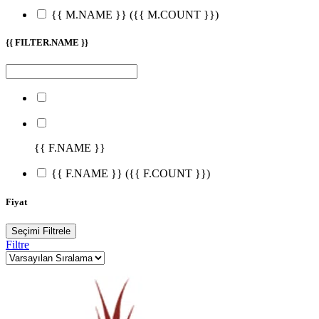
{{ M.NAME }}
({{ M.COUNT }})
{{ FILTER.NAME }}
{{ F.NAME }}
{{ F.NAME }}
({{ F.COUNT }})
Fiyat
Seçimi Filtrele
Filtre