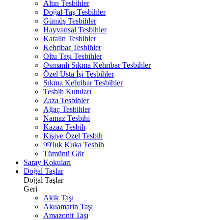
Altın Tesbihler
Doğal Taş Tesbihler
Gümüş Tesbihler
Hayvansal Tesbihler
Katalin Tesbihler
Kehribar Tesbihler
Oltu Taşı Tesbihler
Osmanlı Sıkma Kehribar Tesbihler
Özel Usta İşi Tesbihler
Sıkma Kehribar Tesbihler
Tesbih Kutuları
Zaza Tesbihler
Ağaç Tesbihler
Namaz Tesbihi
Kazaz Tesbih
Kişiye Özel Tesbih
99'luk Kuka Tesbih
Tümünü Gör
Saray Kokuları
Doğal Taşlar
Doğal Taşlar
Geri
Akik Taşı
Akuamarin Taşı
Amazonit Taşı