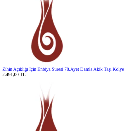
Zihin Açıklığı İçin Enbiya Suresi 78.Ayet Damla Akik Taşı Kolye
2.491,00
TL