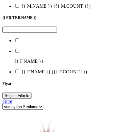
{{ M.NAME }}
({{ M.COUNT }})
{{ FILTER.NAME }}
{{ F.NAME }}
{{ F.NAME }}
({{ F.COUNT }})
Fiyat
Seçimi Filtrele
Filtre