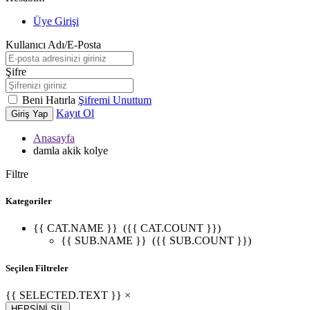
Üye Girişi
Kullanıcı Adı/E-Posta
Şifre
Beni Hatırla
Şifremi Unuttum
Kayıt Ol
Giriş Yap
Anasayfa
damla akik kolye
Filtre
Kategoriler
{{ CAT.NAME }}
({{ CAT.COUNT }})
{{ SUB.NAME }}
({{ SUB.COUNT }})
Seçilen Filtreler
{{ SELECTED.TEXT }} ×
HEPSİNİ SİL