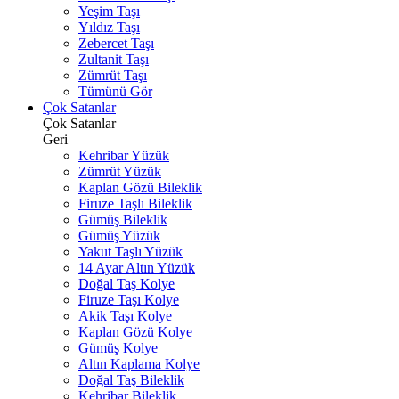
Yeşim Taşı
Yıldız Taşı
Zebercet Taşı
Zultanit Taşı
Zümrüt Taşı
Tümünü Gör
Çok Satanlar
Çok Satanlar
Geri
Kehribar Yüzük
Zümrüt Yüzük
Kaplan Gözü Bileklik
Firuze Taşlı Bileklik
Gümüş Bileklik
Gümüş Yüzük
Yakut Taşlı Yüzük
14 Ayar Altın Yüzük
Doğal Taş Kolye
Firuze Taşı Kolye
Akik Taşı Kolye
Kaplan Gözü Kolye
Gümüş Kolye
Altın Kaplama Kolye
Doğal Taş Bileklik
Kehribar Bileklik