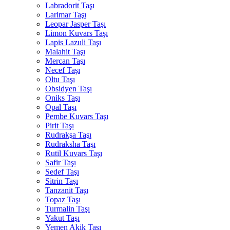
Labradorit Taşı
Larimar Taşı
Leopar Jasper Taşı
Limon Kuvars Taşı
Lapis Lazuli Taşı
Malahit Taşı
Mercan Taşı
Necef Taşı
Oltu Taşı
Obsidyen Taşı
Oniks Taşı
Opal Taşı
Pembe Kuvars Taşı
Pirit Taşı
Rudrakşa Taşı
Rudraksha Taşı
Rutil Kuvars Taşı
Safir Taşı
Sedef Taşı
Sitrin Taşı
Tanzanit Taşı
Topaz Taşı
Turmalin Taşı
Yakut Taşı
Yemen Akik Taşı