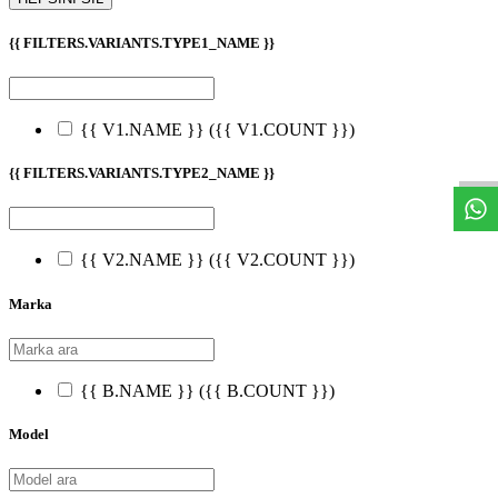
{{ FILTERS.VARIANTS.TYPE1_NAME }}
W
h
t
s
a
p
p
D
e
s
t
e
H
a
t
t
{{ V1.NAME }}
({{ V1.COUNT }})
{{ FILTERS.VARIANTS.TYPE2_NAME }}
{{ V2.NAME }}
({{ V2.COUNT }})
Marka
{{ B.NAME }}
({{ B.COUNT }})
Model