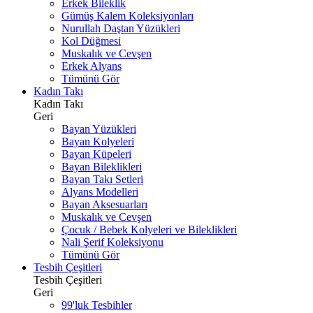
Erkek Bileklik
Gümüş Kalem Koleksiyonları
Nurullah Daştan Yüzükleri
Kol Düğmesi
Muskalık ve Cevşen
Erkek Alyans
Tümünü Gör
Kadın Takı
Kadın Takı
Geri
Bayan Yüzükleri
Bayan Kolyeleri
Bayan Küpeleri
Bayan Bileklikleri
Bayan Takı Setleri
Alyans Modelleri
Bayan Aksesuarları
Muskalık ve Cevşen
Çocuk / Bebek Kolyeleri ve Bileklikleri
Nali Şerif Koleksiyonu
Tümünü Gör
Tesbih Çeşitleri
Tesbih Çeşitleri
Geri
99'luk Tesbihler