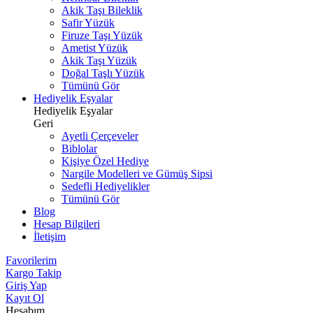
Akik Taşı Bileklik
Safir Yüzük
Firuze Taşı Yüzük
Ametist Yüzük
Akik Taşı Yüzük
Doğal Taşlı Yüzük
Tümünü Gör
Hediyelik Eşyalar
Hediyelik Eşyalar
Geri
Ayetli Çerçeveler
Biblolar
Kişiye Özel Hediye
Nargile Modelleri ve Gümüş Sipsi
Sedefli Hediyelikler
Tümünü Gör
Blog
Hesap Bilgileri
İletişim
Favorilerim
Kargo Takip
Giriş Yap
Kayıt Ol
Hesabım