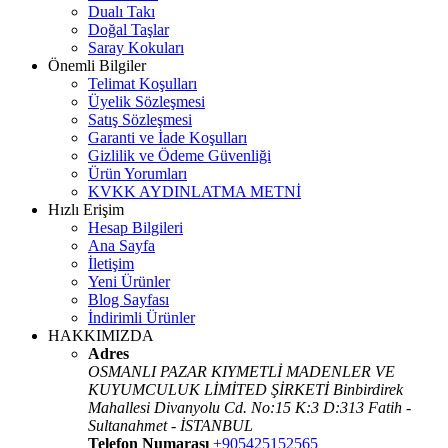
Dualı Takı
Doğal Taşlar
Saray Kokuları
Önemli Bilgiler
Telimat Koşulları
Üyelik Sözleşmesi
Satış Sözleşmesi
Garanti ve İade Koşulları
Gizlilik ve Ödeme Güvenliği
Ürün Yorumları
KVKK AYDINLATMA METNİ
Hızlı Erişim
Hesap Bilgileri
Ana Sayfa
İletişim
Yeni Ürünler
Blog Sayfası
İndirimli Ürünler
HAKKIMIZDA
Adres
OSMANLI PAZAR KIYMETLİ MADENLER VE
KUYUMCULUK LİMİTED ŞİRKETİ Binbirdirek
Mahallesi Divanyolu Cd. No:15 K:3 D:313 Fatih -
Sultanahmet - İSTANBUL
Telefon Numarası
+905425152565