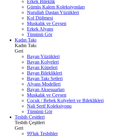
Erkek Bileklik
Gümüş Kalem Koleksiyonları
Nurullah Daştan Yüzükleri
Kol Düğmesi
Muskalık ve Cevşen
Erkek Alyans
Tümünü Gör
Kadın Takı
Kadın Takı
Geri
Bayan Yüzükleri
Bayan Kolyeleri
Bayan Küpeleri
Bayan Bileklikleri
Bayan Takı Setleri
Alyans Modelleri
Bayan Aksesuarları
Muskalık ve Cevşen
Çocuk / Bebek Kolyeleri ve Bileklikleri
Nali Şerif Koleksiyonu
Tümünü Gör
Tesbih Çeşitleri
Tesbih Çeşitleri
Geri
99'luk Tesbihler