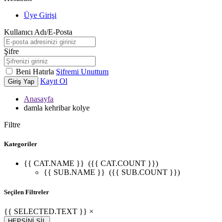
Üye Girişi
Kullanıcı Adı/E-Posta
Şifre
Beni Hatırla
Şifremi Unuttum
Kayıt Ol
Giriş Yap
Anasayfa
damla kehribar kolye
Filtre
Kategoriler
{{ CAT.NAME }}
({{ CAT.COUNT }})
{{ SUB.NAME }}
({{ SUB.COUNT }})
Seçilen Filtreler
{{ SELECTED.TEXT }} ×
HEPSİNİ SİL