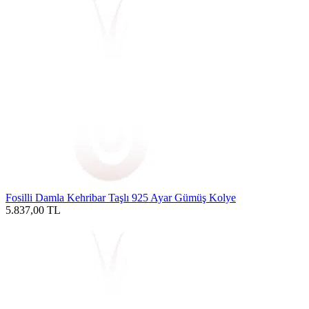
Fosilli Damla Kehribar Taşlı 925 Ayar Gümüş Kolye
5.837,00
TL