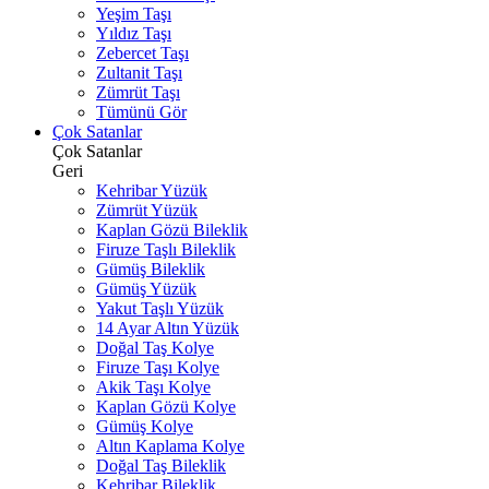
Yeşim Taşı
Yıldız Taşı
Zebercet Taşı
Zultanit Taşı
Zümrüt Taşı
Tümünü Gör
Çok Satanlar
Çok Satanlar
Geri
Kehribar Yüzük
Zümrüt Yüzük
Kaplan Gözü Bileklik
Firuze Taşlı Bileklik
Gümüş Bileklik
Gümüş Yüzük
Yakut Taşlı Yüzük
14 Ayar Altın Yüzük
Doğal Taş Kolye
Firuze Taşı Kolye
Akik Taşı Kolye
Kaplan Gözü Kolye
Gümüş Kolye
Altın Kaplama Kolye
Doğal Taş Bileklik
Kehribar Bileklik