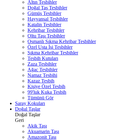
Altın Tesbihler
Doğal Taş Tesbihler
Gümüş Tesbihler
Hayvansal Tesbihler
Katalin Tesbihler
Kehribar Tesbihler
Oltu Taşı Tesbihler
Osmanlı Sıkma Kehribar Tesbihler
Özel Usta İşi Tesbihler
Sıkma Kehribar Tesbihler
Tesbih Kutuları
Zaza Tesbihler
Ağaç Tesbihler
Namaz Tesbihi
Kazaz Tesbih
Kişiye Özel Tesbih
99'luk Kuka Tesbih
Tümünü Gör
Saray Kokuları
Doğal Taşlar
Doğal Taşlar
Geri
Akik Taşı
Akuamarin Taşı
Amazonit Taşı