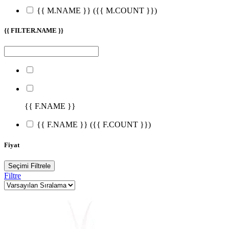
{{ M.NAME }}
({{ M.COUNT }})
{{ FILTER.NAME }}
{{ F.NAME }}
{{ F.NAME }}
({{ F.COUNT }})
Fiyat
Seçimi Filtrele
Filtre