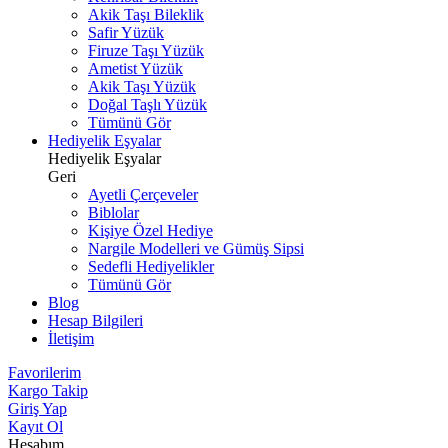
Akik Taşı Bileklik
Safir Yüzük
Firuze Taşı Yüzük
Ametist Yüzük
Akik Taşı Yüzük
Doğal Taşlı Yüzük
Tümünü Gör
Hediyelik Eşyalar
Hediyelik Eşyalar
Geri
Ayetli Çerçeveler
Biblolar
Kişiye Özel Hediye
Nargile Modelleri ve Gümüş Sipsi
Sedefli Hediyelikler
Tümünü Gör
Blog
Hesap Bilgileri
İletişim
Favorilerim
Kargo Takip
Giriş Yap
Kayıt Ol
Hesabım