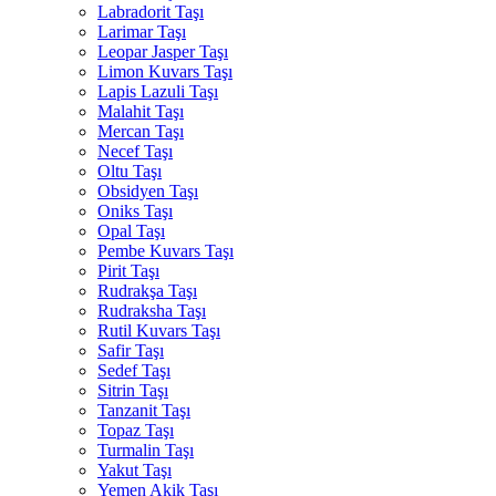
Labradorit Taşı
Larimar Taşı
Leopar Jasper Taşı
Limon Kuvars Taşı
Lapis Lazuli Taşı
Malahit Taşı
Mercan Taşı
Necef Taşı
Oltu Taşı
Obsidyen Taşı
Oniks Taşı
Opal Taşı
Pembe Kuvars Taşı
Pirit Taşı
Rudrakşa Taşı
Rudraksha Taşı
Rutil Kuvars Taşı
Safir Taşı
Sedef Taşı
Sitrin Taşı
Tanzanit Taşı
Topaz Taşı
Turmalin Taşı
Yakut Taşı
Yemen Akik Taşı