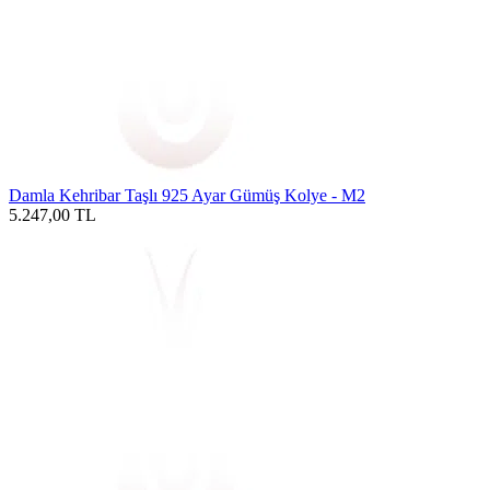
Damla Kehribar Taşlı 925 Ayar Gümüş Kolye - M2
5.247,00
TL