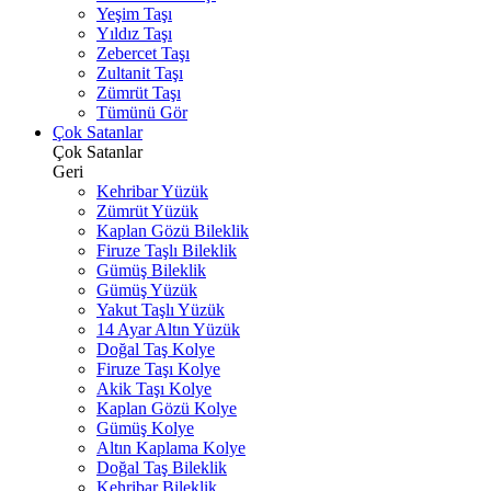
Yeşim Taşı
Yıldız Taşı
Zebercet Taşı
Zultanit Taşı
Zümrüt Taşı
Tümünü Gör
Çok Satanlar
Çok Satanlar
Geri
Kehribar Yüzük
Zümrüt Yüzük
Kaplan Gözü Bileklik
Firuze Taşlı Bileklik
Gümüş Bileklik
Gümüş Yüzük
Yakut Taşlı Yüzük
14 Ayar Altın Yüzük
Doğal Taş Kolye
Firuze Taşı Kolye
Akik Taşı Kolye
Kaplan Gözü Kolye
Gümüş Kolye
Altın Kaplama Kolye
Doğal Taş Bileklik
Kehribar Bileklik