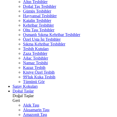
Altın Tesbihler
Doğal Taş Tesbihler
Gümüş Tesbihler
Hayvansal Tesbihler
Katalin Tesbihler
Kehribar Tesbihler
Oltu Taşı Tesbihler
Osmanlı Sıkma Kehribar Tesbihler
Özel Usta İşi Tesbihler
Sıkma Kehribar Tesbihler
Tesbih Kutuları
Zaza Tesbihler
Ağaç Tesbihler
Namaz Tesbihi
Kazaz Tesbih
Kişiye Özel Tesbih
99'luk Kuka Tesbih
Tümünü Gör
Saray Kokuları
Doğal Taşlar
Doğal Taşlar
Geri
Akik Taşı
Akuamarin Taşı
Amazonit Taşı