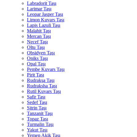
Labradorit Taşı
Larimar Taşı
Leopar Jasper Taşı
Limon Kuvars Taşı
Lapis Lazuli Taşı
Malahit Taşı
Mercan Taşı
Necef Taşı
Oltu Taşı
Obsidyen Taşı
Oniks Taşı
Opal Taşı
Pembe Kuvars Taşı
Pirit Taşı
Rudrakşa Taşı
Rudraksha Taşı
Rutil Kuvars Taşı
Safir Taşı
Sedef Taşı
Sitrin Taşı
Tanzanit Taşı
Topaz Taşı
Turmalin Taşı
Yakut Taşı
Yemen Akik Taşı