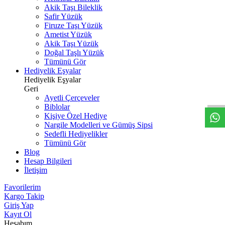
Akik Taşı Bileklik
Safir Yüzük
Firuze Taşı Yüzük
Ametist Yüzük
Akik Taşı Yüzük
Doğal Taşlı Yüzük
Tümünü Gör
Hediyelik Eşyalar
W
h
t
s
a
p
p
D
e
s
t
e
H
a
t
t
Hediyelik Eşyalar
Geri
Ayetli Çerçeveler
Biblolar
Kişiye Özel Hediye
Nargile Modelleri ve Gümüş Sipsi
Sedefli Hediyelikler
Tümünü Gör
Blog
Hesap Bilgileri
İletişim
Favorilerim
Kargo Takip
Giriş Yap
Kayıt Ol
Hesabım