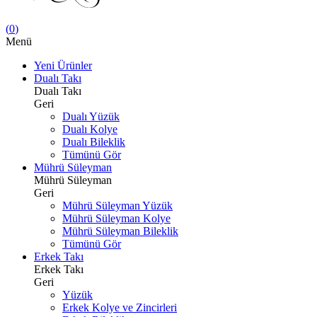
(
0
)
Menü
Yeni Ürünler
Dualı Takı
Dualı Takı
Geri
Dualı Yüzük
Dualı Kolye
Dualı Bileklik
Tümünü Gör
Mührü Süleyman
Mührü Süleyman
Geri
Mührü Süleyman Yüzük
Mührü Süleyman Kolye
Mührü Süleyman Bileklik
Tümünü Gör
Erkek Takı
Erkek Takı
Geri
Yüzük
Erkek Kolye ve Zincirleri