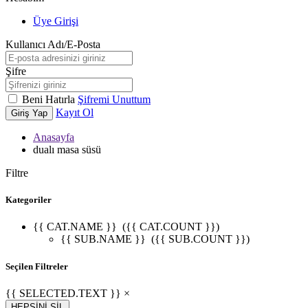
Üye Girişi
Kullanıcı Adı/E-Posta
Şifre
Beni Hatırla
Şifremi Unuttum
Kayıt Ol
Giriş Yap
Anasayfa
dualı masa süsü
Filtre
Kategoriler
{{ CAT.NAME }}
({{ CAT.COUNT }})
{{ SUB.NAME }}
({{ SUB.COUNT }})
Seçilen Filtreler
{{ SELECTED.TEXT }} ×
HEPSİNİ SİL