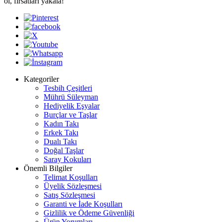
ol, fırsatları yakala!
Kategoriler
Tesbih Çeşitleri
Mührü Süleyman
Hediyelik Eşyalar
Burçlar ve Taşlar
Kadın Takı
Erkek Takı
Dualı Takı
Doğal Taşlar
Saray Kokuları
Önemli Bilgiler
Telimat Koşulları
Üyelik Sözleşmesi
Satış Sözleşmesi
Garanti ve İade Koşulları
Gizlilik ve Ödeme Güvenliği
Ürün Yorumları