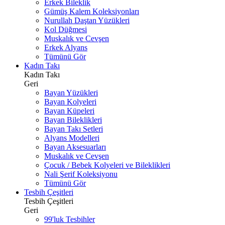
Erkek Bileklik
Gümüş Kalem Koleksiyonları
Nurullah Daştan Yüzükleri
Kol Düğmesi
Muskalık ve Cevşen
Erkek Alyans
Tümünü Gör
Kadın Takı
Kadın Takı
Geri
Bayan Yüzükleri
Bayan Kolyeleri
Bayan Küpeleri
Bayan Bileklikleri
Bayan Takı Setleri
Alyans Modelleri
Bayan Aksesuarları
Muskalık ve Cevşen
Çocuk / Bebek Kolyeleri ve Bileklikleri
Nali Şerif Koleksiyonu
Tümünü Gör
Tesbih Çeşitleri
Tesbih Çeşitleri
Geri
99'luk Tesbihler