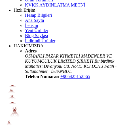
KVKK AYDINLATMA METNİ
Hızlı Erişim
Hesap Bilgileri
Ana Sayfa
İletişim
Yeni Ürünler
Blog Sayfası
İndirimli Ürünler
HAKKIMIZDA
Adres
OSMANLI PAZAR KIYMETLİ MADENLER VE
KUYUMCULUK LİMİTED ŞİRKETİ Binbirdirek
Mahallesi Divanyolu Cd. No:15 K:3 D:313 Fatih -
Sultanahmet - İSTANBUL
Telefon Numarası
+905425152565