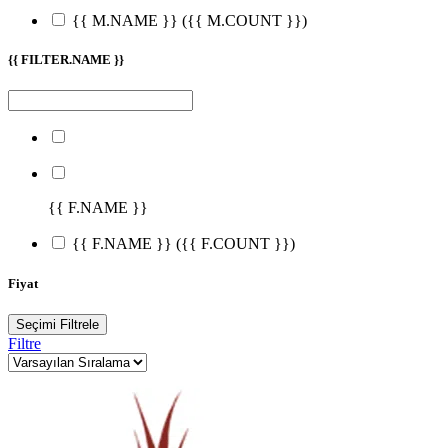
{{ M.NAME }}
({{ M.COUNT }})
{{ FILTER.NAME }}
{{ F.NAME }}
{{ F.NAME }}
({{ F.COUNT }})
Fiyat
Seçimi Filtrele
Filtre