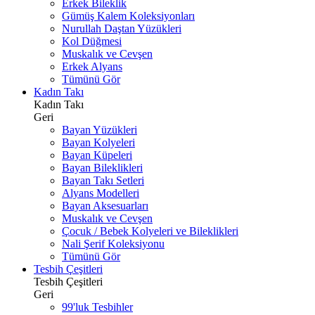
Erkek Bileklik
Gümüş Kalem Koleksiyonları
Nurullah Daştan Yüzükleri
Kol Düğmesi
Muskalık ve Cevşen
Erkek Alyans
Tümünü Gör
Kadın Takı
Kadın Takı
Geri
Bayan Yüzükleri
Bayan Kolyeleri
Bayan Küpeleri
Bayan Bileklikleri
Bayan Takı Setleri
Alyans Modelleri
Bayan Aksesuarları
Muskalık ve Cevşen
Çocuk / Bebek Kolyeleri ve Bileklikleri
Nali Şerif Koleksiyonu
Tümünü Gör
Tesbih Çeşitleri
Tesbih Çeşitleri
Geri
99'luk Tesbihler