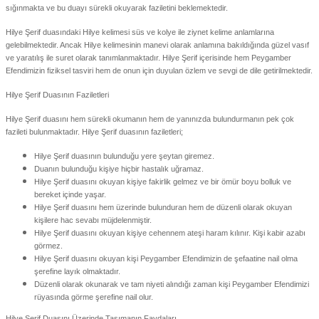
sığınmakta ve bu duayı sürekli okuyarak faziletini beklemektedir.
Hilye Şerif duasındaki Hilye kelimesi süs ve kolye ile ziynet kelime anlamlarına
gelebilmektedir. Ancak Hilye kelimesinin manevi olarak anlamına bakıldığında güzel vasıf
ve yaratılış ile suret olarak tanımlanmaktadır. Hilye Şerif içerisinde hem Peygamber
Efendimizin fiziksel tasviri hem de onun için duyulan özlem ve sevgi de dile getirilmektedir.
Hilye Şerif Duasının Faziletleri
Hilye Şerif duasını hem sürekli okumanın hem de yanınızda bulundurmanın pek çok
fazileti bulunmaktadır. Hilye Şerif duasının faziletleri;
Hilye Şerif duasının bulunduğu yere şeytan giremez.
Duanın bulunduğu kişiye hiçbir hastalık uğramaz.
Hilye Şerif duasını okuyan kişiye fakirlik gelmez ve bir ömür boyu bolluk ve
bereket içinde yaşar.
Hilye Şerif duasını hem üzerinde bulunduran hem de düzenli olarak okuyan
kişilere hac sevabı müjdelenmiştir.
Hilye Şerif duasını okuyan kişiye cehennem ateşi haram kılınır. Kişi kabir azabı
görmez.
Hilye Şerif duasını okuyan kişi Peygamber Efendimizin de şefaatine nail olma
şerefine layık olmaktadır.
Düzenli olarak okunarak ve tam niyeti alındığı zaman kişi Peygamber Efendimizi
rüyasında görme şerefine nail olur.
Hilye Şerif Duasını Üzerinde Taşımanın Faydaları