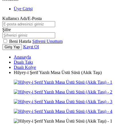
Üye Girişi
Kullanıcı Adı/E-Posta
Şifre
Beni Hatırla
Şifremi Unuttum
Kayıt Ol
Giriş Yap
Anasayfa
Dualı Takı
Dualı Kolye
Hilyey-i Şerif Yazılı Masa Üstü Süsü (Akik Taşı)