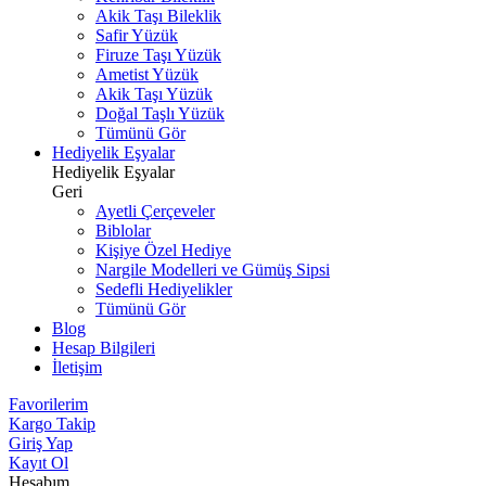
Akik Taşı Bileklik
Safir Yüzük
Firuze Taşı Yüzük
Ametist Yüzük
Akik Taşı Yüzük
Doğal Taşlı Yüzük
Tümünü Gör
Hediyelik Eşyalar
Hediyelik Eşyalar
Geri
Ayetli Çerçeveler
Biblolar
Kişiye Özel Hediye
Nargile Modelleri ve Gümüş Sipsi
Sedefli Hediyelikler
Tümünü Gör
Blog
Hesap Bilgileri
İletişim
Favorilerim
Kargo Takip
Giriş Yap
Kayıt Ol
Hesabım