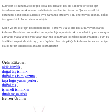
Şüphesiz ki; günümüzde birçok doğal taş gibi akik taşı da kadın ve erkekler için
tasarlanan takı ve aksesuar modellerinde tercih edilen taşlardır. Şık ve estetik bir
görünüme sahip olmakla birlikte aynı zamanda stresi ve kötü enerjiyi yok eden bu doğal
taş, geniş bir kullanım alanına sahiptir.
Kadın ve erkekler için tasarlanan bileklik, kolye ve yüzük gibi takılarda yaygın olarak
kullanılır. Kendisine has renkleri ve saydamlığı sayesinde takı modellerinin yanı sıra aynı
zamanda masa üstü isimlik tasarımlarında el kazması tekniği ile kullanılmaktadır. Tüm bu
özellikleri sayesinde akik taşı, hem faydaları hem de şıklığı ile kullanılabilecek ve hediye
olarak tercih edilebilecek anlamlı alternatiflerdir.
Ürün Etiketleri
akik isimlik
,
doğal taş isimlik
,
doğal taş isim yazma
,
taşa logo yazan yerler
,
doğal taş
,
işlemeli isimlikler
,
dualı masa süsü
Benzer Ürünler