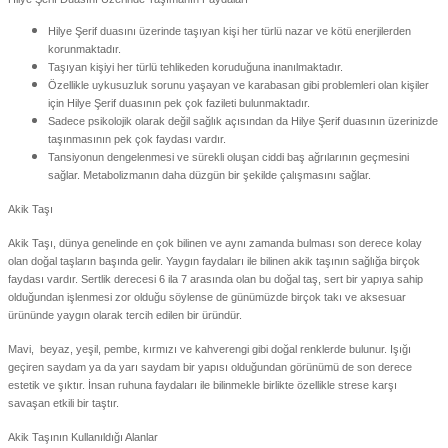
Hilye Şerif duasını üzerinde taşıyan kişi her türlü nazar ve kötü enerjilerden
korunmaktadır.
Taşıyan kişiyi her türlü tehlikeden koruduğuna inanılmaktadır.
Özellikle uykusuzluk sorunu yaşayan ve karabasan gibi problemleri olan kişiler
için Hilye Şerif duasının pek çok fazileti bulunmaktadır.
Sadece psikolojik olarak değil sağlık açısından da Hilye Şerif duasının üzerinizde
taşınmasının pek çok faydası vardır.
Tansiyonun dengelenmesi ve sürekli oluşan ciddi baş ağrılarının geçmesini
sağlar. Metabolizmanın daha düzgün bir şekilde çalışmasını sağlar.
Akik Taşı
Akik Taşı, dünya genelinde en çok bilinen ve aynı zamanda bulması son derece kolay
olan doğal taşların başında gelir. Yaygın faydaları ile bilinen akik taşının sağlığa birçok
faydası vardır. Sertlik derecesi 6 ila 7 arasında olan bu doğal taş, sert bir yapıya sahip
olduğundan işlenmesi zor olduğu söylense de günümüzde birçok takı ve aksesuar
ürününde yaygın olarak tercih edilen bir üründür.
Mavi, beyaz, yeşil, pembe, kırmızı ve kahverengi gibi doğal renklerde bulunur. Işığı
geçiren saydam ya da yarı saydam bir yapısı olduğundan görünümü de son derece
estetik ve şıktır. İnsan ruhuna faydaları ile bilinmekle birlikte özellikle strese karşı
savaşan etkili bir taştır.
Akik Taşının Kullanıldığı Alanlar