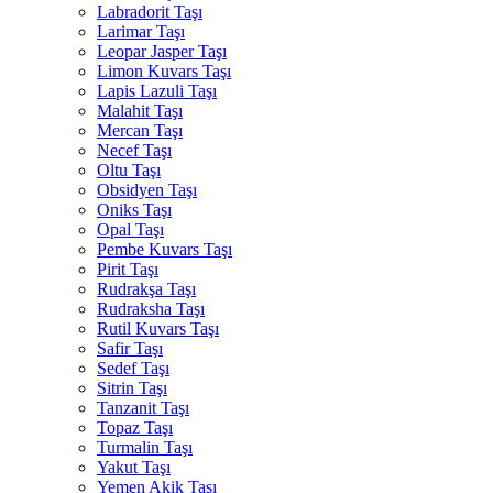
Labradorit Taşı
Larimar Taşı
Leopar Jasper Taşı
Limon Kuvars Taşı
Lapis Lazuli Taşı
Malahit Taşı
Mercan Taşı
Necef Taşı
Oltu Taşı
Obsidyen Taşı
Oniks Taşı
Opal Taşı
Pembe Kuvars Taşı
Pirit Taşı
Rudrakşa Taşı
Rudraksha Taşı
Rutil Kuvars Taşı
Safir Taşı
Sedef Taşı
Sitrin Taşı
Tanzanit Taşı
Topaz Taşı
Turmalin Taşı
Yakut Taşı
Yemen Akik Taşı