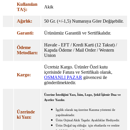
Kullanılan
Akik
TAŞ:
Ağırlık:
50 Gr. (+/-1,5) Numaraya Göre Değişebilir.
Garanti:
Ürünümüz Garantili ve Sertifikalıdır.
Havale - EFT / Kredi Karti (12 Taksıt) /
Ödeme
Kapıda Ödeme / Mail Order / Western
Metodları:
Union
Ücretsiz Kargo. Ürünler Özel
kutu
içerisinde Fatura ve Sertifikalı olarak,
Kargo:
OSMANLI PAZAR
güvencesi ile
gönderilmektedir.
Üzerine İstediğini Yazı, İsim, Logo, Şekil İşlenir Dua ve
Ayetler Yazılır.
İşçilik olarak taş üzerine Kazıma yöntemi ile
Üzerinde
yapılmaktadır.
ki Yazı:
Ürün Orjinal Akik Taşıdır. Ayaklıklar Hediyedir.
Ürün Doğal taş olduğu için ebatlarda ve renkte