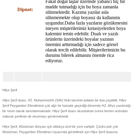
Fakat doğal taşlar üzerinde yabancı hiç bir
madde tutmadığı için bu boya zamanla
Dipnot:
silinmektedir. Kazıma yazılar asla
silinmemekte olup boyasız da kullanımı
uygundur.Daha fazla yazıların gözükmesini
isteyen müşterilerimiz kırtasiyelerden boya
kalemini temin edebilir. Dualı ve yazılı
ürünlerin üzerindeki boyalar yazının
önemini arttırmadığı için sadece görsel
olarak tercih edilebilir. Müşterilerimizin bu
durumu bilerek almasını önemle rica
ediyoruz.
Hilye Şerif
Hilye Şerif
duası, HZ. Muhammed’in (SAV) fiziki tasvirini anlatan bir dua çeşididir. Hilye
Şerif Peygamber Efendimizin çok ağır bir hastalık geçirdiği dönemde HZ. Ali’ye yazdırdığı
bir resim olarak tanımlanmaktadır. Hilye Şerif duası okunduktan sonra hemen ardından
salavatı şerifenin de okunması gerekmektedir.
Hilye Şerif, Müslüman dünyası için oldukça özel bir yere sahiptir. Çünkü pek çok
Müslüman, Peygamber Efendimizi rüyasında görebilmek için Hilye Şerif duasına