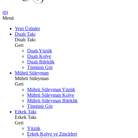
(
0
)
Menü
Yeni Ürünler
Dualı Takı
Dualı Takı
Geri
Dualı Yüzük
Dualı Kolye
Dualı Bileklik
Tümünü Gör
Mührü Süleyman
Mührü Süleyman
Geri
Mührü Süleyman Yüzük
Mührü Süleyman Kolye
Mührü Süleyman Bileklik
Tümünü Gör
Erkek Takı
Erkek Takı
Geri
Yüzük
Erkek Kolye ve Zincirleri