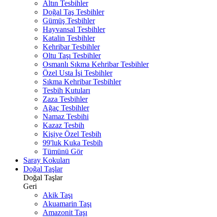
Altın Tesbihler
Doğal Taş Tesbihler
Gümüş Tesbihler
Hayvansal Tesbihler
Katalin Tesbihler
Kehribar Tesbihler
Oltu Taşı Tesbihler
Osmanlı Sıkma Kehribar Tesbihler
Özel Usta İşi Tesbihler
Sıkma Kehribar Tesbihler
Tesbih Kutuları
Zaza Tesbihler
Ağaç Tesbihler
Namaz Tesbihi
Kazaz Tesbih
Kişiye Özel Tesbih
99'luk Kuka Tesbih
Tümünü Gör
Saray Kokuları
Doğal Taşlar
Doğal Taşlar
Geri
Akik Taşı
Akuamarin Taşı
Amazonit Taşı