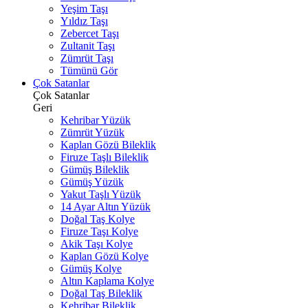
Yeşim Taşı
Yıldız Taşı
Zebercet Taşı
Zultanit Taşı
Zümrüt Taşı
Tümünü Gör
Çok Satanlar
Çok Satanlar
Geri
Kehribar Yüzük
Zümrüt Yüzük
Kaplan Gözü Bileklik
Firuze Taşlı Bileklik
Gümüş Bileklik
Gümüş Yüzük
Yakut Taşlı Yüzük
14 Ayar Altın Yüzük
Doğal Taş Kolye
Firuze Taşı Kolye
Akik Taşı Kolye
Kaplan Gözü Kolye
Gümüş Kolye
Altın Kaplama Kolye
Doğal Taş Bileklik
Kehribar Bileklik