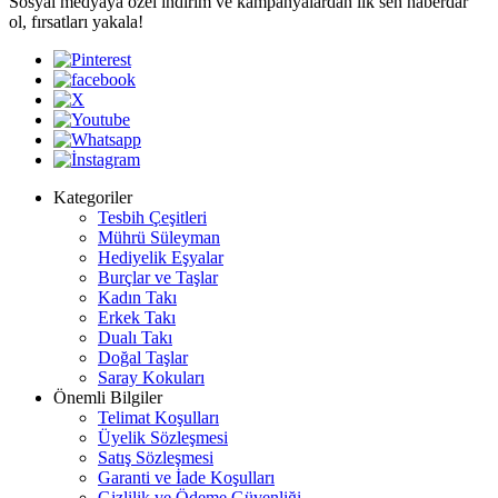
Sosyal medyaya özel indirim ve kampanyalardan ilk sen haberdar
ol, fırsatları yakala!
Kategoriler
Tesbih Çeşitleri
Mührü Süleyman
Hediyelik Eşyalar
Burçlar ve Taşlar
Kadın Takı
Erkek Takı
Dualı Takı
Doğal Taşlar
Saray Kokuları
Önemli Bilgiler
Telimat Koşulları
Üyelik Sözleşmesi
Satış Sözleşmesi
Garanti ve İade Koşulları
Gizlilik ve Ödeme Güvenliği