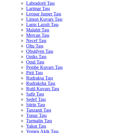
Labradorit Taşı
Larimar Taşı
Leopar Jasper Taşı
Limon Kuvars Taşı
Lapis Lazuli Taşı
Malahit Taşı
Mercan Taşı
Necef Taşı
Oltu Taşı
Obsidyen Taşı
Oniks Taşı
Opal Taşı
Pembe Kuvars Taşı
Pirit Taşı
Rudrakşa Taşı
Rudraksha Taşı
Rutil Kuvars Taşı
Safir Taşı
Sedef Taşı
Sitrin Taşı
Tanzanit Taşı
Topaz Taşı
Turmalin Taşı
Yakut Taşı
Yemen Akik Taşı