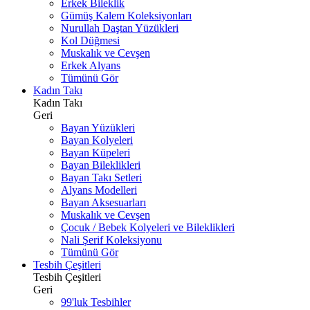
Erkek Bileklik
Gümüş Kalem Koleksiyonları
Nurullah Daştan Yüzükleri
Kol Düğmesi
Muskalık ve Cevşen
Erkek Alyans
Tümünü Gör
Kadın Takı
Kadın Takı
Geri
Bayan Yüzükleri
Bayan Kolyeleri
Bayan Küpeleri
Bayan Bileklikleri
Bayan Takı Setleri
Alyans Modelleri
Bayan Aksesuarları
Muskalık ve Cevşen
Çocuk / Bebek Kolyeleri ve Bileklikleri
Nali Şerif Koleksiyonu
Tümünü Gör
Tesbih Çeşitleri
Tesbih Çeşitleri
Geri
99'luk Tesbihler