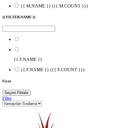
{{ M.NAME }}
({{ M.COUNT }})
{{ FILTER.NAME }}
{{ F.NAME }}
{{ F.NAME }}
({{ F.COUNT }})
Fiyat
Seçimi Filtrele
Filtre