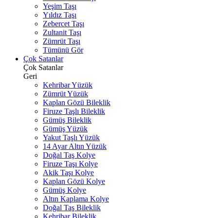
Yeşim Taşı
Yıldız Taşı
Zebercet Taşı
Zultanit Taşı
Zümrüt Taşı
Tümünü Gör
Çok Satanlar
Çok Satanlar
Geri
Kehribar Yüzük
Zümrüt Yüzük
Kaplan Gözü Bileklik
Firuze Taşlı Bileklik
Gümüş Bileklik
Gümüş Yüzük
Yakut Taşlı Yüzük
14 Ayar Altın Yüzük
Doğal Taş Kolye
Firuze Taşı Kolye
Akik Taşı Kolye
Kaplan Gözü Kolye
Gümüş Kolye
Altın Kaplama Kolye
Doğal Taş Bileklik
Kehribar Bileklik