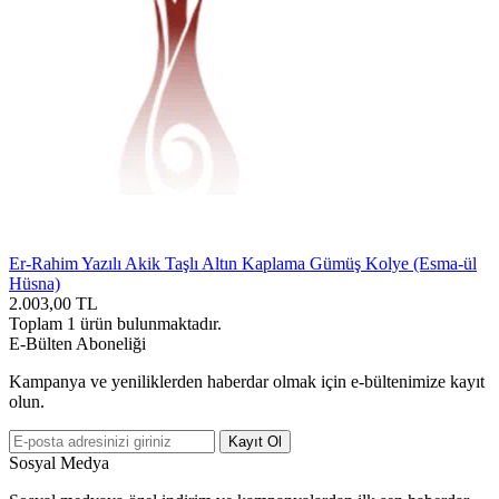
Er-Rahim Yazılı Akik Taşlı Altın Kaplama Gümüş Kolye (Esma-ül
Hüsna)
2.003,00
TL
Toplam
1
ürün bulunmaktadır.
E-Bülten Aboneliği
Kampanya ve yeniliklerden haberdar olmak için e-bültenimize kayıt
olun.
Kayıt Ol
Sosyal Medya