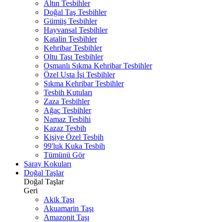
Altın Tesbihler
Doğal Taş Tesbihler
Gümüş Tesbihler
Hayvansal Tesbihler
Katalin Tesbihler
Kehribar Tesbihler
Oltu Taşı Tesbihler
Osmanlı Sıkma Kehribar Tesbihler
Özel Usta İşi Tesbihler
Sıkma Kehribar Tesbihler
Tesbih Kutuları
Zaza Tesbihler
Ağaç Tesbihler
Namaz Tesbihi
Kazaz Tesbih
Kişiye Özel Tesbih
99'luk Kuka Tesbih
Tümünü Gör
Saray Kokuları
Doğal Taşlar
Doğal Taşlar
Geri
Akik Taşı
Akuamarin Taşı
Amazonit Taşı