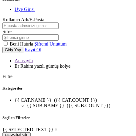
Üye Girişi
Kullanıcı Adı/E-Posta
Şifre
Beni Hatırla
Şifremi Unuttum
Kayıt Ol
Giriş Yap
Anasayfa
Er Rahim yazılı gümüş kolye
Filtre
Kategoriler
{{ CAT.NAME }}
({{ CAT.COUNT }})
{{ SUB.NAME }}
({{ SUB.COUNT }})
Seçilen Filtreler
{{ SELECTED.TEXT }} ×
HEPSİNİ SİL