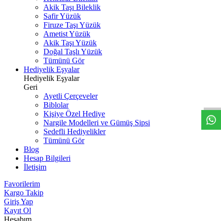
Akik Taşı Bileklik
Safir Yüzük
Firuze Taşı Yüzük
Ametist Yüzük
Akik Taşı Yüzük
Doğal Taşlı Yüzük
Tümünü Gör
Hediyelik Eşyalar
Hediyelik Eşyalar
W
h
t
s
a
p
p
D
e
s
t
e
H
a
t
t
Geri
Ayetli Çerçeveler
Biblolar
Kişiye Özel Hediye
Nargile Modelleri ve Gümüş Sipsi
Sedefli Hediyelikler
Tümünü Gör
Blog
Hesap Bilgileri
İletişim
Favorilerim
Kargo Takip
Giriş Yap
Kayıt Ol
Hesabım