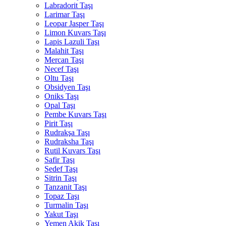
Labradorit Taşı
Larimar Taşı
Leopar Jasper Taşı
Limon Kuvars Taşı
Lapis Lazuli Taşı
Malahit Taşı
Mercan Taşı
Necef Taşı
Oltu Taşı
Obsidyen Taşı
Oniks Taşı
Opal Taşı
Pembe Kuvars Taşı
Pirit Taşı
Rudrakşa Taşı
Rudraksha Taşı
Rutil Kuvars Taşı
Safir Taşı
Sedef Taşı
Sitrin Taşı
Tanzanit Taşı
Topaz Taşı
Turmalin Taşı
Yakut Taşı
Yemen Akik Taşı