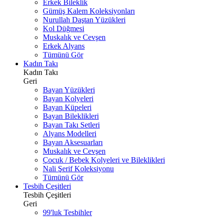
Erkek Bileklik
Gümüş Kalem Koleksiyonları
Nurullah Daştan Yüzükleri
Kol Düğmesi
Muskalık ve Cevşen
Erkek Alyans
Tümünü Gör
Kadın Takı
Kadın Takı
Geri
Bayan Yüzükleri
Bayan Kolyeleri
Bayan Küpeleri
Bayan Bileklikleri
Bayan Takı Setleri
Alyans Modelleri
Bayan Aksesuarları
Muskalık ve Cevşen
Çocuk / Bebek Kolyeleri ve Bileklikleri
Nali Şerif Koleksiyonu
Tümünü Gör
Tesbih Çeşitleri
Tesbih Çeşitleri
Geri
99'luk Tesbihler