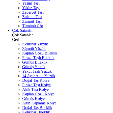
Yeşim Taşı
Yıldız Taşı
Zebercet Taşı
Zultanit Taşı
Zümrüt Taşı
Tümünü Gör
Çok Satanlar
Çok Satanlar
Geri
Kehribar Yüzük
Zümrüt Yüzük
Kaplan Gözü Bileklik
Firuze Taşlı Bileklik
Gümüş Bileklik
Gümüş Yüzük
Yakut Taşlı Yüzük
14 Ayar Altın Yüzük
Doğal Taş Kolye
Firuze Taşı Kolye
Akik Taşı Kolye
Kaplan Gözü Kolye
Gümüş Kolye
Altın Kaplama Kolye
Doğal Taş Bileklik
Kehribar Bileklik