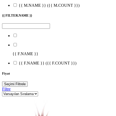
{{ M.NAME }}
({{ M.COUNT }})
{{ FILTER.NAME }}
{{ F.NAME }}
{{ F.NAME }}
({{ F.COUNT }})
Fiyat
Seçimi Filtrele
Filtre