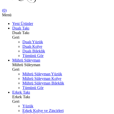
(
0
)
Menü
Yeni Ürünler
Dualı Takı
Dualı Takı
Geri
Dualı Yüzük
Dualı Kolye
Dualı Bileklik
Tümünü Gör
Mührü Süleyman
Mührü Süleyman
Geri
Mührü Süleyman Yüzük
Mührü Süleyman Kolye
Mührü Süleyman Bileklik
Tümünü Gör
Erkek Takı
Erkek Takı
Geri
Yüzük
Erkek Kolye ve Zincirleri