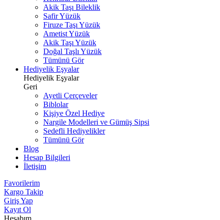
Akik Taşı Bileklik
Safir Yüzük
Firuze Taşı Yüzük
Ametist Yüzük
Akik Taşı Yüzük
Doğal Taşlı Yüzük
Tümünü Gör
Hediyelik Eşyalar
Hediyelik Eşyalar
Geri
Ayetli Çerçeveler
Biblolar
Kişiye Özel Hediye
Nargile Modelleri ve Gümüş Sipsi
Sedefli Hediyelikler
Tümünü Gör
Blog
Hesap Bilgileri
İletişim
Favorilerim
Kargo Takip
Giriş Yap
Kayıt Ol
Hesabım