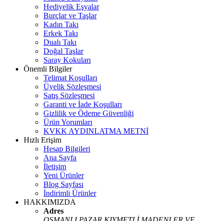
Hediyelik Eşyalar
Burçlar ve Taşlar
Kadın Takı
Erkek Takı
Dualı Takı
Doğal Taşlar
Saray Kokuları
Önemli Bilgiler
Telimat Koşulları
Üyelik Sözleşmesi
Satış Sözleşmesi
Garanti ve İade Koşulları
Gizlilik ve Ödeme Güvenliği
Ürün Yorumları
KVKK AYDINLATMA METNİ
Hızlı Erişim
Hesap Bilgileri
Ana Sayfa
İletişim
Yeni Ürünler
Blog Sayfası
İndirimli Ürünler
HAKKIMIZDA
Adres
OSMANLI PAZAR KIYMETLİ MADENLER VE