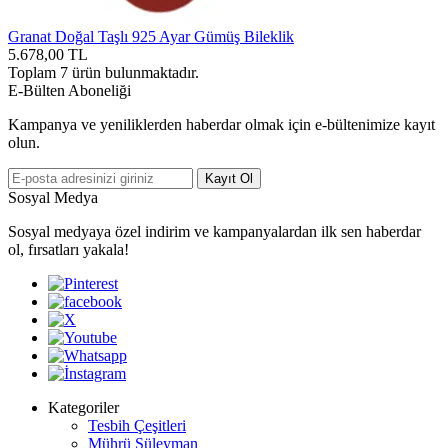
Granat Doğal Taşlı 925 Ayar Gümüş Bileklik
5.678,00
TL
Toplam
7
ürün bulunmaktadır.
E-Bülten Aboneliği
Kampanya ve yeniliklerden haberdar olmak için e-bültenimize kayıt
olun.
Kayıt Ol
Sosyal Medya
Sosyal medyaya özel indirim ve kampanyalardan ilk sen haberdar
ol, fırsatları yakala!
Kategoriler
Tesbih Çeşitleri
Mührü Süleyman