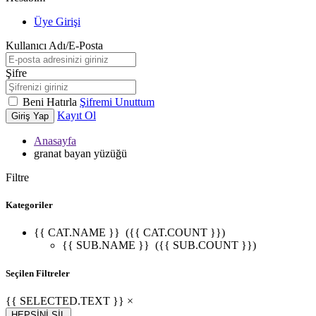
Üye Girişi
Kullanıcı Adı/E-Posta
Şifre
Beni Hatırla
Şifremi Unuttum
Kayıt Ol
Giriş Yap
Anasayfa
granat bayan yüzüğü
Filtre
Kategoriler
{{ CAT.NAME }}
({{ CAT.COUNT }})
{{ SUB.NAME }}
({{ SUB.COUNT }})
Seçilen Filtreler
{{ SELECTED.TEXT }} ×
HEPSİNİ SİL