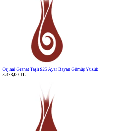
Orjinal Granat Taşlı 925 Ayar Bayan Gümüş Yüzük
3.378,00
TL