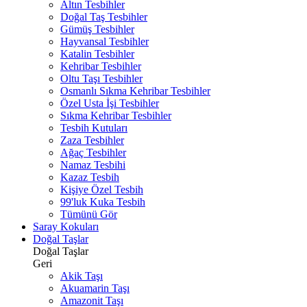
Altın Tesbihler
Doğal Taş Tesbihler
Gümüş Tesbihler
Hayvansal Tesbihler
Katalin Tesbihler
Kehribar Tesbihler
Oltu Taşı Tesbihler
Osmanlı Sıkma Kehribar Tesbihler
Özel Usta İşi Tesbihler
Sıkma Kehribar Tesbihler
Tesbih Kutuları
Zaza Tesbihler
Ağaç Tesbihler
Namaz Tesbihi
Kazaz Tesbih
Kişiye Özel Tesbih
99'luk Kuka Tesbih
Tümünü Gör
Saray Kokuları
Doğal Taşlar
Doğal Taşlar
Geri
Akik Taşı
Akuamarin Taşı
Amazonit Taşı