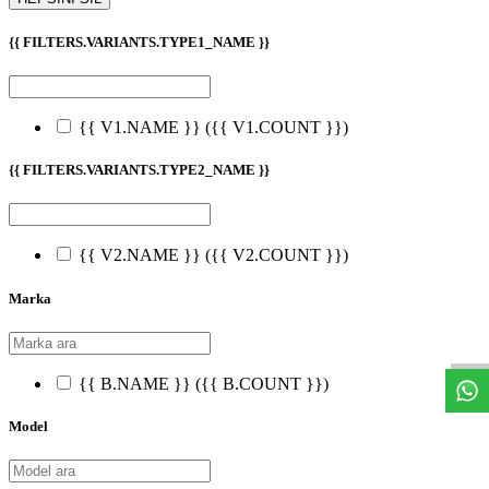
{{ FILTERS.VARIANTS.TYPE1_NAME }}
{{ V1.NAME }}
({{ V1.COUNT }})
{{ FILTERS.VARIANTS.TYPE2_NAME }}
{{ V2.NAME }}
({{ V2.COUNT }})
Marka
W
h
t
s
a
p
p
D
e
s
t
e
H
a
t
t
{{ B.NAME }}
({{ B.COUNT }})
Model