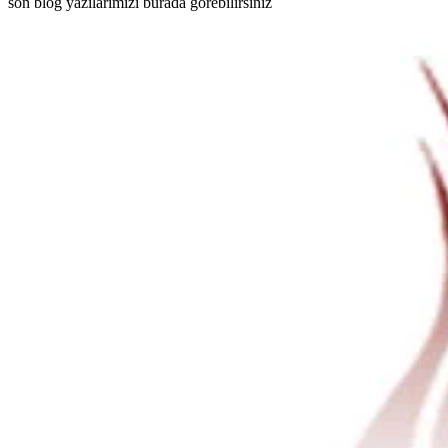
son blog yazılarımızı burada görebilirsiniz