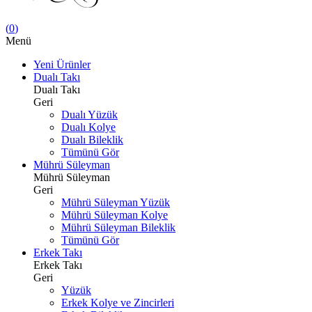
(
0
)
Menü
Yeni Ürünler
Dualı Takı
Dualı Takı
Geri
Dualı Yüzük
Dualı Kolye
Dualı Bileklik
Tümünü Gör
Mührü Süleyman
Mührü Süleyman
Geri
Mührü Süleyman Yüzük
Mührü Süleyman Kolye
Mührü Süleyman Bileklik
Tümünü Gör
Erkek Takı
Erkek Takı
Geri
Yüzük
Erkek Kolye ve Zincirleri