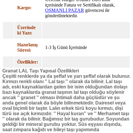
içerisinde Fatura ve Sertifikalı olarak,
Kargo:
OSMANLI PAZAR
güvencesi ile
gönderilmektedir.
Üzerinde
ki Yazı:
Hazırlanış
1-3 İş Günü İçerisinde
Süresi:
Özellikler:
Granat LAL Taşı Yapısal Özellikleri
Çeşitli renklerde ya da şeffaf ve yarı şeffaf olarak bulunur.
Kırmızı renkli olanı '' Lal taşı '' olarak da bilinir. Lal taşı
adı, eski kaynaklardan gelen bir isim olduğundan dolayı
bazı kaynaklarda granat taşının lal taşı olduğu söylenir
ancak '' granet '' olması ihtimali daha güçlüdür ve şu
anda genel olarak da böyle bilinmektedir. Dairesel veya
oval biçimli bir taştır. Lalın erkek türü koyu kırmızı, dişi
türü ise açık kırmızıdır. '' Hayal kuran'' ve '' Merhamet taşı
'' olarak da bilinir. Bağımsız bir taş gurubudur. Soyundan
geldiği bir mineral gurubu yoktur. Süs eşyası dışında,
saat zımpara kağıdı ve bileyi taşı yapımında