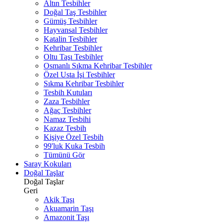
Altın Tesbihler
Doğal Taş Tesbihler
Gümüş Tesbihler
Hayvansal Tesbihler
Katalin Tesbihler
Kehribar Tesbihler
Oltu Taşı Tesbihler
Osmanlı Sıkma Kehribar Tesbihler
Özel Usta İşi Tesbihler
Sıkma Kehribar Tesbihler
Tesbih Kutuları
Zaza Tesbihler
Ağaç Tesbihler
Namaz Tesbihi
Kazaz Tesbih
Kişiye Özel Tesbih
99'luk Kuka Tesbih
Tümünü Gör
Saray Kokuları
Doğal Taşlar
Doğal Taşlar
Geri
Akik Taşı
Akuamarin Taşı
Amazonit Taşı