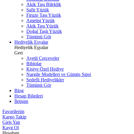
Akik Taşı Bileklik
Safir Yüzük
Firuze Taşı Yüzük
Ametist Yüzük
Akik Taşı Yüzük
Doğal Taşlı Yüzük
Tümünü Gör
Hediyelik Eşyalar
Hediyelik Eşyalar
Geri
Ayetli Çerçeveler
Biblolar
Kişiye Özel Hediye
Nargile Modelleri ve Gümüş Sipsi
Sedefli Hediyelikler
Tümünü Gör
Blog
Hesap Bilgileri
İletişim
Favorilerim
Kargo Takip
Giriş Yap
Kayıt Ol
Hesabım