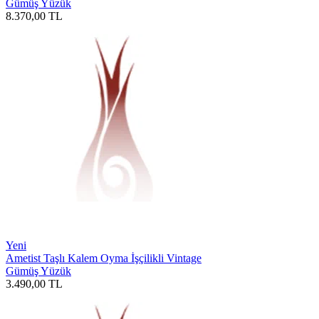
Gümüş Yüzük
8.370,00
TL
Yeni
Ametist Taşlı Kalem Oyma İşçilikli Vintage
Gümüş Yüzük
3.490,00
TL