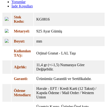
Yorumlar
İade Koşulları
Stok
KG0816
Kodu:
Metaryel:
925 Ayar Gümüş
Boyut:
mm
Kullanılan
Orjinal Granat - LAL Taşı
TAŞ:
11,4 gr (+/-1,5) Numaraya Göre
Ağırlık:
Değişebilir.
Garanti:
Ürünümüz Garantili ve Sertifikalıdır.
Havale - EFT / Kredi Karti (12 Taksıt) /
Ödeme
Kapıda Ödeme / Mail Order / Western
Metodları:
Union
Ücretsiz Kargo. Ürünler Özel
kutu