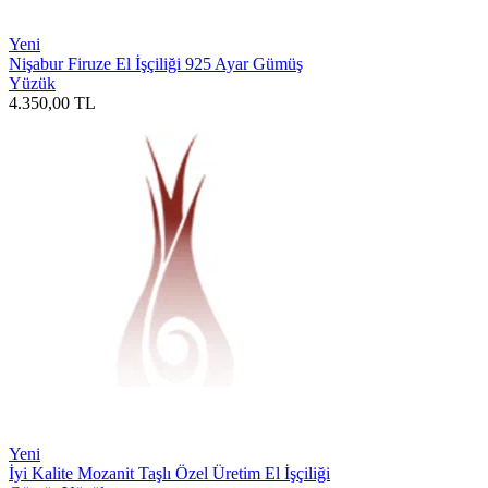
Yeni
Nişabur Firuze El İşçiliği 925 Ayar Gümüş
Yüzük
4.350,00
TL
Yeni
İyi Kalite Mozanit Taşlı Özel Üretim El İşçiliği