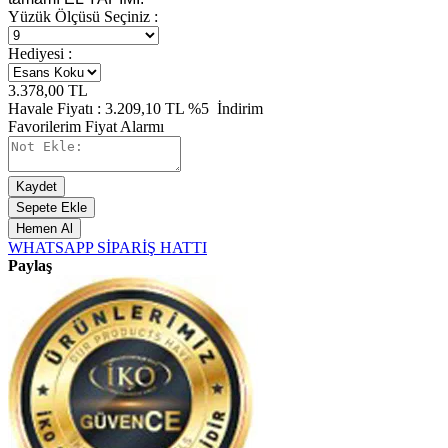
Yüzük Ölçüsü Seçiniz :
Hediyesi :
3.378,00
TL
Havale Fiyatı :
3.209,10
TL
%5
İndirim
Favorilerim
Fiyat Alarmı
Kaydet
Sepete Ekle
Hemen Al
WHATSAPP SİPARİŞ HATTI
Paylaş