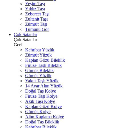
Yeşim Taşı
Yıldız Taşı
Zebercet Taşı
Zultanit Taşı
Zümrüt Taşı
Tümünü Gör
Çok Satanlar
Çok Satanlar
Geri
Kehribar Yüzük
Zümrüt Yüzük
Kaplan Gözü Bileklik
Firuze Taşlı Bileklik
Gümüş Bileklik
Gümüş Yüzük
Yakut Taşlı Yüzük
14 Ayar Altın Yüzük
Doğal Taş Kolye
Firuze Taşı Kolye
Akik Taşı Kolye
Kaplan Gözü Kolye
Gümüş Kolye
Altın Kaplama Kolye
Doğal Taş Bileklik
Kehribar Bileklik