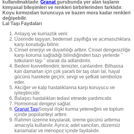
kullanılmaktadır.
Granat
gurubunda yer alan taşların
kimyasal bileşimleri ve renkleri birbirlerinden farklıdır.
Koyu kırmızıdan turuncuya ve bazen mora kadar renkleri
değişebilir.
Lal Taşı Faydaları
Anlayış ve kurnazlık verir.
Üzerinde taşıyan, bedensel zayıflığa ve acımasızlıklara
karşı koruduğu bilinir.
Cinsel enerjiyi ve duyarlılığı arttırır. Cinsel dengesizliğe
karşı koruma sağladığı bilindiğinden bazı yerlerde ''
tutkuların taşı '' olarak da adlandırılır.
Bedeni kuvvetlendirir, temizler, canlandırır. Bilhassa
kan damarları için çok yararlı bir taş olan lal, hayal
gücünü harekete geçirir, sevgi ve şefkati sembolize
eder.
Akciğer ve kalp hastalıklarına karşı koruyucu ve
iyileştiricidir.
Bulaşıcı hastalıkları tedavi etmede yardımcıdır.
Hormonsal dengeyi sağlar.
Granat Taşı
Sosyal ilişki kurma yeteneğini ve toplum
içinde popülariteyi arttırır.
Rahmin üzerine koyularak, üreme gücünü arttırma
amacıyla kullanılır. Ayrıca; adet sancıları, düzensiz
kanamalar ve menopoz içinde faydalıdır.