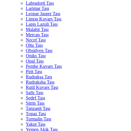
Labradorit Taşı
Larimar Taşı
Leopar Jasper Taşı
Limon Kuvars Taşı
Lapis Lazuli Taşı
Malahit Taşı
Mercan Taşı
Necef Taşı
Oltu Taşı
Obsidyen Taşı
Oniks Taşı
Opal Taşı
Pembe Kuvars Taşı
Pirit Taşı
Rudrakşa Taşı
Rudraksha Taşı
Rutil Kuvars Taşı
Safir Taşı
Sedef Taşı
Sitrin Taşı
Tanzanit Taşı
Topaz Taşı
Turmalin Taşı
Yakut Taşı
Yemen Akik Taşı