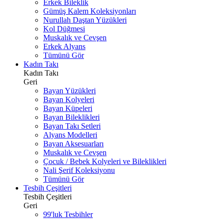
Erkek Bileklik
Gümüş Kalem Koleksiyonları
Nurullah Daştan Yüzükleri
Kol Düğmesi
Muskalık ve Cevşen
Erkek Alyans
Tümünü Gör
Kadın Takı
Kadın Takı
Geri
Bayan Yüzükleri
Bayan Kolyeleri
Bayan Küpeleri
Bayan Bileklikleri
Bayan Takı Setleri
Alyans Modelleri
Bayan Aksesuarları
Muskalık ve Cevşen
Çocuk / Bebek Kolyeleri ve Bileklikleri
Nali Şerif Koleksiyonu
Tümünü Gör
Tesbih Çeşitleri
Tesbih Çeşitleri
Geri
99'luk Tesbihler