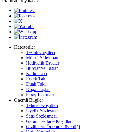
ol, fırsatları yakala!
Kategoriler
Tesbih Çeşitleri
Mührü Süleyman
Hediyelik Eşyalar
Burçlar ve Taşlar
Kadın Takı
Erkek Takı
Dualı Takı
Doğal Taşlar
Saray Kokuları
Önemli Bilgiler
Telimat Koşulları
Üyelik Sözleşmesi
Satış Sözleşmesi
Garanti ve İade Koşulları
Gizlilik ve Ödeme Güvenliği
Ürün Yorumları