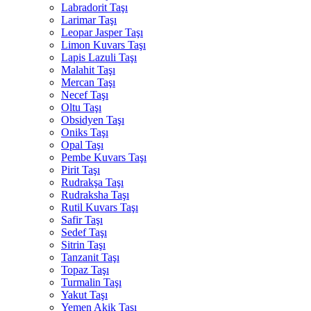
Labradorit Taşı
Larimar Taşı
Leopar Jasper Taşı
Limon Kuvars Taşı
Lapis Lazuli Taşı
Malahit Taşı
Mercan Taşı
Necef Taşı
Oltu Taşı
Obsidyen Taşı
Oniks Taşı
Opal Taşı
Pembe Kuvars Taşı
Pirit Taşı
Rudrakşa Taşı
Rudraksha Taşı
Rutil Kuvars Taşı
Safir Taşı
Sedef Taşı
Sitrin Taşı
Tanzanit Taşı
Topaz Taşı
Turmalin Taşı
Yakut Taşı
Yemen Akik Taşı