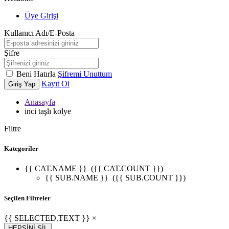
Üye Girişi
Kullanıcı Adı/E-Posta
Şifre
Beni Hatırla
Şifremi Unuttum
Kayıt Ol
Giriş Yap
Anasayfa
inci taşlı kolye
Filtre
Kategoriler
{{ CAT.NAME }}
({{ CAT.COUNT }})
{{ SUB.NAME }}
({{ SUB.COUNT }})
Seçilen Filtreler
{{ SELECTED.TEXT }} ×
HEPSİNİ SİL