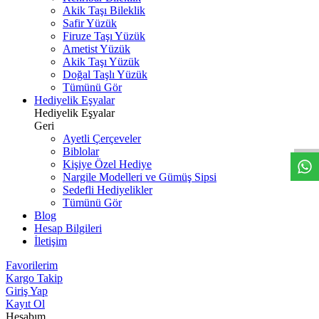
Akik Taşı Bileklik
Safir Yüzük
Firuze Taşı Yüzük
Ametist Yüzük
Akik Taşı Yüzük
Doğal Taşlı Yüzük
Tümünü Gör
Hediyelik Eşyalar
W
h
t
s
a
p
p
D
e
s
t
e
H
a
t
t
Hediyelik Eşyalar
Geri
Ayetli Çerçeveler
Biblolar
Kişiye Özel Hediye
Nargile Modelleri ve Gümüş Sipsi
Sedefli Hediyelikler
Tümünü Gör
Blog
Hesap Bilgileri
İletişim
Favorilerim
Kargo Takip
Giriş Yap
Kayıt Ol
Hesabım