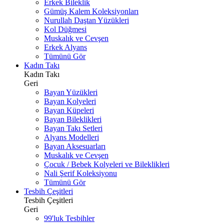
Erkek Bileklik
Gümüş Kalem Koleksiyonları
Nurullah Daştan Yüzükleri
Kol Düğmesi
Muskalık ve Cevşen
Erkek Alyans
Tümünü Gör
Kadın Takı
Kadın Takı
Geri
Bayan Yüzükleri
Bayan Kolyeleri
Bayan Küpeleri
Bayan Bileklikleri
Bayan Takı Setleri
Alyans Modelleri
Bayan Aksesuarları
Muskalık ve Cevşen
Çocuk / Bebek Kolyeleri ve Bileklikleri
Nali Şerif Koleksiyonu
Tümünü Gör
Tesbih Çeşitleri
Tesbih Çeşitleri
Geri
99'luk Tesbihler