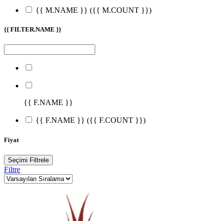
{{ M.NAME }}
({{ M.COUNT }})
{{ FILTER.NAME }}
{{ F.NAME }}
{{ F.NAME }}
({{ F.COUNT }})
Fiyat
Seçimi Filtrele
Filtre