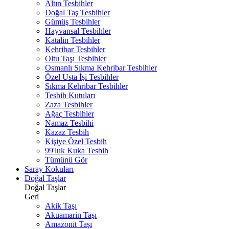
Altın Tesbihler
Doğal Taş Tesbihler
Gümüş Tesbihler
Hayvansal Tesbihler
Katalin Tesbihler
Kehribar Tesbihler
Oltu Taşı Tesbihler
Osmanlı Sıkma Kehribar Tesbihler
Özel Usta İşi Tesbihler
Sıkma Kehribar Tesbihler
Tesbih Kutuları
Zaza Tesbihler
Ağaç Tesbihler
Namaz Tesbihi
Kazaz Tesbih
Kişiye Özel Tesbih
99'luk Kuka Tesbih
Tümünü Gör
Saray Kokuları
Doğal Taşlar
Doğal Taşlar
Geri
Akik Taşı
Akuamarin Taşı
Amazonit Taşı