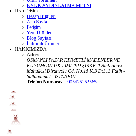
KVKK AYDINLATMA METNİ
Hızlı Erişim
Hesap Bilgileri
Ana Sayfa
İletişim
Yeni Ürünler
Blog Sayfası
İndirimli Ürünler
HAKKIMIZDA
Adres
OSMANLI PAZAR KIYMETLİ MADENLER VE
KUYUMCULUK LİMİTED ŞİRKETİ Binbirdirek
Mahallesi Divanyolu Cd. No:15 K:3 D:313 Fatih -
Sultanahmet - İSTANBUL
Telefon Numarası
+905425152565