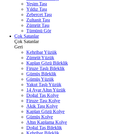
Yeşim Taşı
Yıldız Taşı
Zebercet Taşı
Zultanit Taşı
Zümrüt Taşı
Tümünü Gör
Çok Satanlar
Çok Satanlar
Geri
Kehribar Yüzük
Zümrüt Yüzük
Kaplan Gözü Bileklik
Firuze Taşlı Bileklik
Gümüş Bileklik
Gümüş Yüzük
Yakut Taşlı Yüzük
14 Ayar Altın Yüzük
Doğal Taş Kolye
Firuze Taşı Kolye
Akik Taşı Kolye
Kaplan Gözü Kolye
Gümüş Kolye
Altın Kaplama Kolye
Doğal Taş Bileklik
Kehribar Bileklik