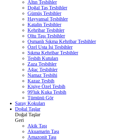
Altın Tesbihler
Doğal Taş Tesbihler
Gümüş Tesbihler
Hayvansal Tesbihler
Katalin Tesbihler
Kehribar Tesbihler
Oltu Taşı Tesbihler
Osmanlı Sıkma Kehribar Tesbihler
Özel Usta İşi Tesbihler
Sıkma Kehribar Tesbihler
Tesbih Kutuları
Zaza Tesbihler
Ağaç Tesbihler
Namaz Tesbihi
Kazaz Tesbih
Kişiye Özel Tesbih
99'luk Kuka Tesbih
Tümünü Gör
Saray Kokuları
Doğal Taşlar
Doğal Taşlar
Geri
Akik Taşı
Akuamarin Taşı
Amazonit Taşı