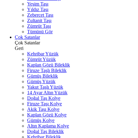
Yeşim Taşı
Yıldız Taşı
Zebercet Taşı
Zultanit Taşı
Zümrüt Taşı
Tümünü Gör
Çok Satanlar
Çok Satanlar
Geri
Kehribar Yüzük
Zümrüt Yüzük
Kaplan Gözü Bileklik
Firuze Taşlı Bileklik
Gümüş Bileklik
Gümüş Yüzük
Yakut Taşlı Yüzük
14 Ayar Altın Yüzük
Doğal Taş Kolye
Firuze Taşı Kolye
Akik Taşı Kolye
Kaplan Gözü Kolye
Gümüş Kolye
Altın Kaplama Kolye
Doğal Taş Bileklik
Kehribar Bileklik