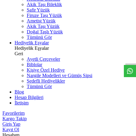
Akik Taşı Bileklik
Safir Yüzük
Firuze Taşı Yüzük
Ametist Yüzük
Akik Taşı Yüzük
Doğal Taşlı Yüzük
Tümünü Gör
Hediyelik Eşyalar
W
h
t
s
a
p
p
D
e
s
t
e
H
a
t
t
Hediyelik Eşyalar
Geri
Ayetli Çerçeveler
Biblolar
Kişiye Özel Hediye
Nargile Modelleri ve Gümüş Sipsi
Sedefli Hediyelikler
Tümünü Gör
Blog
Hesap Bilgileri
İletişim
Favorilerim
Kargo Takip
Giriş Yap
Kayıt Ol
Hesabım