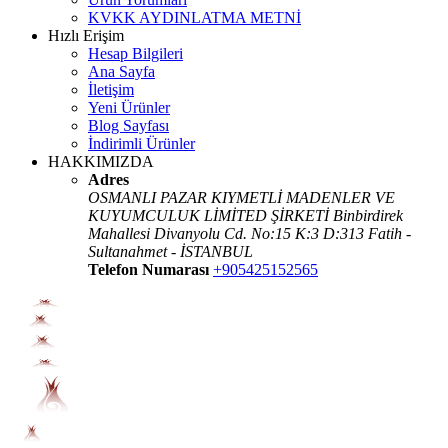
KVKK AYDINLATMA METNİ
Hızlı Erişim
Hesap Bilgileri
Ana Sayfa
İletişim
Yeni Ürünler
Blog Sayfası
İndirimli Ürünler
HAKKIMIZDA
Adres
OSMANLI PAZAR KIYMETLİ MADENLER VE
KUYUMCULUK LİMİTED ŞİRKETİ Binbirdirek
Mahallesi Divanyolu Cd. No:15 K:3 D:313 Fatih -
Sultanahmet - İSTANBUL
Telefon Numarası
+905425152565