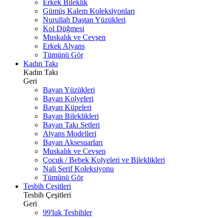
Erkek Bileklik
Gümüş Kalem Koleksiyonları
Nurullah Daştan Yüzükleri
Kol Düğmesi
Muskalık ve Cevşen
Erkek Alyans
Tümünü Gör
Kadın Takı
Kadın Takı
Geri
Bayan Yüzükleri
Bayan Kolyeleri
Bayan Küpeleri
Bayan Bileklikleri
Bayan Takı Setleri
Alyans Modelleri
Bayan Aksesuarları
Muskalık ve Cevşen
Çocuk / Bebek Kolyeleri ve Bileklikleri
Nali Şerif Koleksiyonu
Tümünü Gör
Tesbih Çeşitleri
Tesbih Çeşitleri
Geri
99'luk Tesbihler