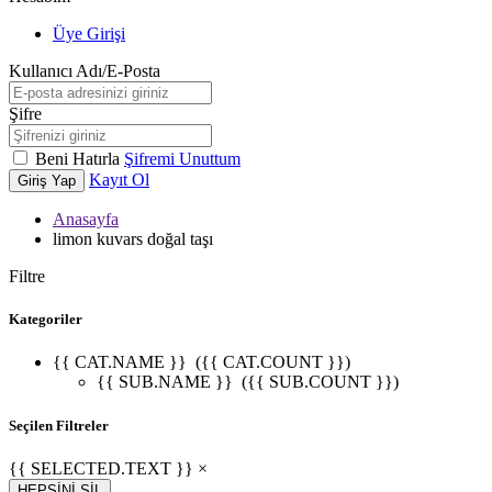
Üye Girişi
Kullanıcı Adı/E-Posta
Şifre
Beni Hatırla
Şifremi Unuttum
Kayıt Ol
Giriş Yap
Anasayfa
limon kuvars doğal taşı
Filtre
Kategoriler
{{ CAT.NAME }}
({{ CAT.COUNT }})
{{ SUB.NAME }}
({{ SUB.COUNT }})
Seçilen Filtreler
{{ SELECTED.TEXT }} ×
HEPSİNİ SİL