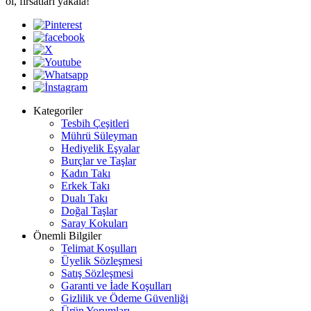
ol, fırsatları yakala!
Kategoriler
Tesbih Çeşitleri
Mührü Süleyman
Hediyelik Eşyalar
Burçlar ve Taşlar
Kadın Takı
Erkek Takı
Dualı Takı
Doğal Taşlar
Saray Kokuları
Önemli Bilgiler
Telimat Koşulları
Üyelik Sözleşmesi
Satış Sözleşmesi
Garanti ve İade Koşulları
Gizlilik ve Ödeme Güvenliği
Ürün Yorumları