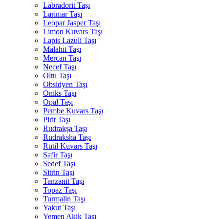
Labradorit Taşı
Larimar Taşı
Leopar Jasper Taşı
Limon Kuvars Taşı
Lapis Lazuli Taşı
Malahit Taşı
Mercan Taşı
Necef Taşı
Oltu Taşı
Obsidyen Taşı
Oniks Taşı
Opal Taşı
Pembe Kuvars Taşı
Pirit Taşı
Rudrakşa Taşı
Rudraksha Taşı
Rutil Kuvars Taşı
Safir Taşı
Sedef Taşı
Sitrin Taşı
Tanzanit Taşı
Topaz Taşı
Turmalin Taşı
Yakut Taşı
Yemen Akik Taşı