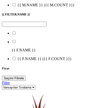
{{ M.NAME }}
({{ M.COUNT }})
{{ FILTER.NAME }}
{{ F.NAME }}
{{ F.NAME }}
({{ F.COUNT }})
Fiyat
Seçimi Filtrele
Filtre