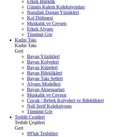
Erkek Bileklik
Gümüş Kalem Koleksiyonları
Nurullah Daştan Yüzükleri
Kol Düğmesi
Muskalık ve Cevşen
Erkek Alyans
Tümünü Gör
Kadın Takı
Kadın Takı
Geri
Bayan Yüzükleri
Bayan Kolyeleri
Bayan Küpeleri
Bayan Bileklikleri
Bayan Takı Setleri
Alyans Modelleri
Bayan Aksesuarları
Muskalık ve Cevşen
Çocuk / Bebek Kolyeleri ve Bileklikleri
Nali Şerif Koleksiyonu
Tümünü Gör
Tesbih Çeşitleri
Tesbih Çeşitleri
Geri
99'luk Tesbihler