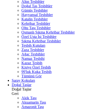
Altın Tesbihler
Doğal Taş Tesbihler
Gümüş Tesbihler
Hayvansal Tesbihler
Katalin Tesbihler
Kehribar Tesbihler
Oltu Taşı Tesbihler
Osmanlı Sıkma Kehribar Tesbihler
Özel Usta İşi Tesbihler
Sıkma Kehribar Tesbihler
Tesbih Kutuları
Zaza Tesbihler
Ağaç Tesbihler
Namaz Tesbihi
Kazaz Tesbih
Kişiye Özel Tesbih
99'luk Kuka Tesbih
Tümünü Gör
Saray Kokuları
Doğal Taşlar
Doğal Taşlar
Geri
Akik Taşı
Akuamarin Taşı
Amazonit Taşı