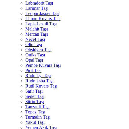
Labradorit Taşı
Larimar Taşı
Leopar Jasper Taşı
Limon Kuvars Taşı
Lapis Lazuli Taşı
Malahit Taşı
Mercan Taşı
Necef Taşı
Oltu Taşı
Obsidyen Taşı
Oniks Taşı
Opal Taşı
Pembe Kuvars Taşı
Pirit Taşı
Rudrakşa Taşı
Rudraksha Taşı
Rutil Kuvars Taşı
Safir Taşı
Sedef Taşı
Sitrin Taşı
Tanzanit Taşı
Topaz Taşı
Turmalin Taşı
Yakut Taşı
Yemen Akik Taşı