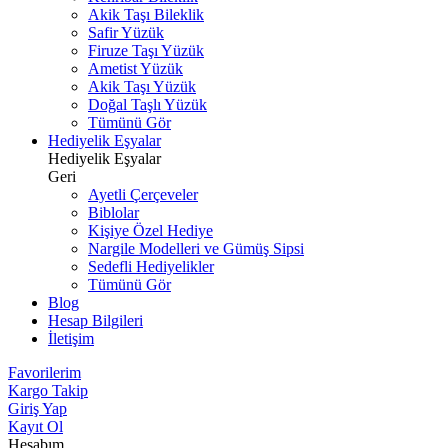
Akik Taşı Bileklik
Safir Yüzük
Firuze Taşı Yüzük
Ametist Yüzük
Akik Taşı Yüzük
Doğal Taşlı Yüzük
Tümünü Gör
Hediyelik Eşyalar
Hediyelik Eşyalar
Geri
Ayetli Çerçeveler
Biblolar
Kişiye Özel Hediye
Nargile Modelleri ve Gümüş Sipsi
Sedefli Hediyelikler
Tümünü Gör
Blog
Hesap Bilgileri
İletişim
Favorilerim
Kargo Takip
Giriş Yap
Kayıt Ol
Hesabım