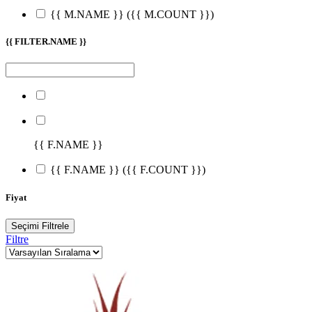
{{ M.NAME }}
({{ M.COUNT }})
{{ FILTER.NAME }}
{{ F.NAME }}
{{ F.NAME }}
({{ F.COUNT }})
Fiyat
Seçimi Filtrele
Filtre