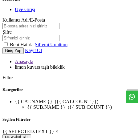
Üye Girişi
Kullanıcı Adı/E-Posta
Şifre
Beni Hatırla
Şifremi Unuttum
Kayıt Ol
Giriş Yap
Anasayfa
limon kuvars taşlı bileklik
W
h
t
s
a
p
p
D
e
s
t
e
H
a
t
t
Filtre
Kategoriler
{{ CAT.NAME }}
({{ CAT.COUNT }})
{{ SUB.NAME }}
({{ SUB.COUNT }})
Seçilen Filtreler
{{ SELECTED.TEXT }} ×
HEPSİNİ SİL