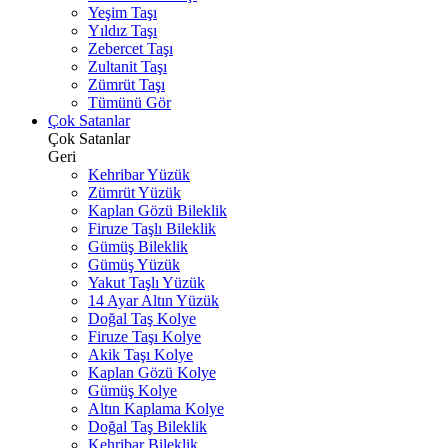
Yeşim Taşı
Yıldız Taşı
Zebercet Taşı
Zultanit Taşı
Zümrüt Taşı
Tümünü Gör
Çok Satanlar
Çok Satanlar
Geri
Kehribar Yüzük
Zümrüt Yüzük
Kaplan Gözü Bileklik
Firuze Taşlı Bileklik
Gümüş Bileklik
Gümüş Yüzük
Yakut Taşlı Yüzük
14 Ayar Altın Yüzük
Doğal Taş Kolye
Firuze Taşı Kolye
Akik Taşı Kolye
Kaplan Gözü Kolye
Gümüş Kolye
Altın Kaplama Kolye
Doğal Taş Bileklik
Kehribar Bileklik