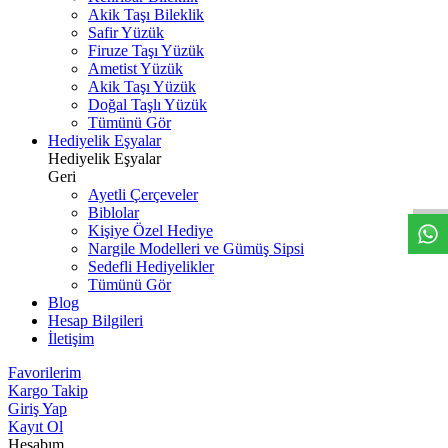
Akik Taşı Bileklik
Safir Yüzük
Firuze Taşı Yüzük
Ametist Yüzük
Akik Taşı Yüzük
Doğal Taşlı Yüzük
Tümünü Gör
Hediyelik Eşyalar
W
h
t
s
a
p
p
D
e
s
t
e
H
a
t
t
Hediyelik Eşyalar
Geri
Ayetli Çerçeveler
Biblolar
Kişiye Özel Hediye
Nargile Modelleri ve Gümüş Sipsi
Sedefli Hediyelikler
Tümünü Gör
Blog
Hesap Bilgileri
İletişim
Favorilerim
Kargo Takip
Giriş Yap
Kayıt Ol
Hesabım