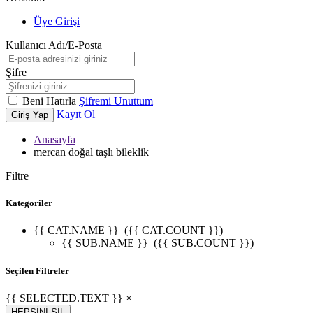
Üye Girişi
Kullanıcı Adı/E-Posta
Şifre
Beni Hatırla
Şifremi Unuttum
Kayıt Ol
Giriş Yap
Anasayfa
mercan doğal taşlı bileklik
Filtre
Kategoriler
{{ CAT.NAME }}
({{ CAT.COUNT }})
{{ SUB.NAME }}
({{ SUB.COUNT }})
Seçilen Filtreler
{{ SELECTED.TEXT }} ×
HEPSİNİ SİL