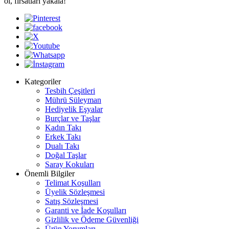
ol, fırsatları yakala!
Kategoriler
Tesbih Çeşitleri
Mührü Süleyman
Hediyelik Eşyalar
Burçlar ve Taşlar
Kadın Takı
Erkek Takı
Dualı Takı
Doğal Taşlar
Saray Kokuları
Önemli Bilgiler
Telimat Koşulları
Üyelik Sözleşmesi
Satış Sözleşmesi
Garanti ve İade Koşulları
Gizlilik ve Ödeme Güvenliği
Ürün Yorumları