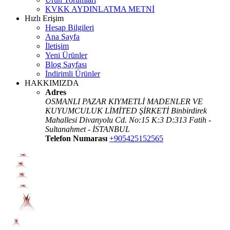
KVKK AYDINLATMA METNİ
Hızlı Erişim
Hesap Bilgileri
Ana Sayfa
İletişim
Yeni Ürünler
Blog Sayfası
İndirimli Ürünler
HAKKIMIZDA
Adres
OSMANLI PAZAR KIYMETLİ MADENLER VE
KUYUMCULUK LİMİTED ŞİRKETİ Binbirdirek
Mahallesi Divanyolu Cd. No:15 K:3 D:313 Fatih -
Sultanahmet - İSTANBUL
Telefon Numarası
+905425152565