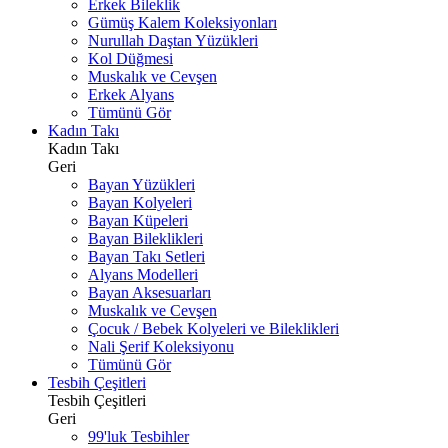
Erkek Bileklik
Gümüş Kalem Koleksiyonları
Nurullah Daştan Yüzükleri
Kol Düğmesi
Muskalık ve Cevşen
Erkek Alyans
Tümünü Gör
Kadın Takı
Kadın Takı
Geri
Bayan Yüzükleri
Bayan Kolyeleri
Bayan Küpeleri
Bayan Bileklikleri
Bayan Takı Setleri
Alyans Modelleri
Bayan Aksesuarları
Muskalık ve Cevşen
Çocuk / Bebek Kolyeleri ve Bileklikleri
Nali Şerif Koleksiyonu
Tümünü Gör
Tesbih Çeşitleri
Tesbih Çeşitleri
Geri
99'luk Tesbihler