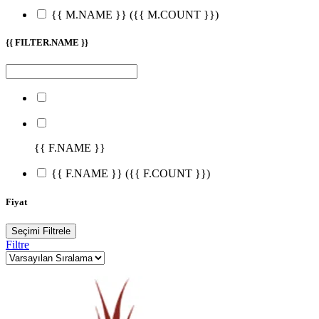
{{ M.NAME }}
({{ M.COUNT }})
{{ FILTER.NAME }}
{{ F.NAME }}
{{ F.NAME }}
({{ F.COUNT }})
Fiyat
Seçimi Filtrele
Filtre