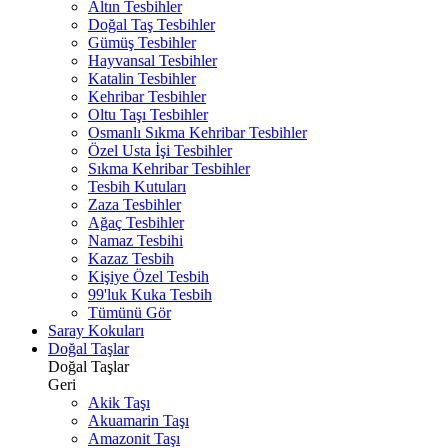
Altın Tesbihler
Doğal Taş Tesbihler
Gümüş Tesbihler
Hayvansal Tesbihler
Katalin Tesbihler
Kehribar Tesbihler
Oltu Taşı Tesbihler
Osmanlı Sıkma Kehribar Tesbihler
Özel Usta İşi Tesbihler
Sıkma Kehribar Tesbihler
Tesbih Kutuları
Zaza Tesbihler
Ağaç Tesbihler
Namaz Tesbihi
Kazaz Tesbih
Kişiye Özel Tesbih
99'luk Kuka Tesbih
Tümünü Gör
Saray Kokuları
Doğal Taşlar
Doğal Taşlar
Geri
Akik Taşı
Akuamarin Taşı
Amazonit Taşı