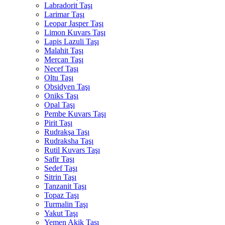
Labradorit Taşı
Larimar Taşı
Leopar Jasper Taşı
Limon Kuvars Taşı
Lapis Lazuli Taşı
Malahit Taşı
Mercan Taşı
Necef Taşı
Oltu Taşı
Obsidyen Taşı
Oniks Taşı
Opal Taşı
Pembe Kuvars Taşı
Pirit Taşı
Rudrakşa Taşı
Rudraksha Taşı
Rutil Kuvars Taşı
Safir Taşı
Sedef Taşı
Sitrin Taşı
Tanzanit Taşı
Topaz Taşı
Turmalin Taşı
Yakut Taşı
Yemen Akik Taşı