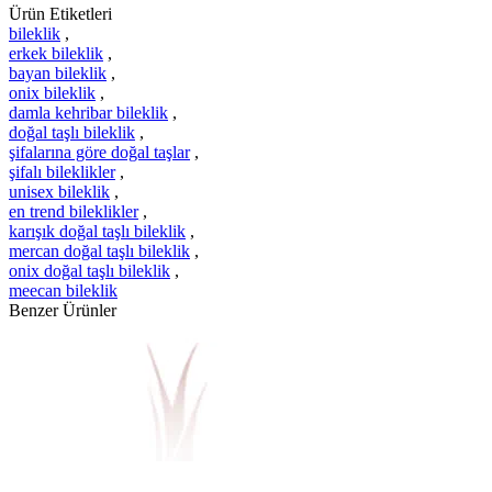
Ürün Etiketleri
bileklik
,
erkek bileklik
,
bayan bileklik
,
onix bileklik
,
damla kehribar bileklik
,
doğal taşlı bileklik
,
şifalarına göre doğal taşlar
,
şifalı bileklikler
,
unisex bileklik
,
en trend bileklikler
,
karışık doğal taşlı bileklik
,
mercan doğal taşlı bileklik
,
onix doğal taşlı bileklik
,
meecan bileklik
Benzer Ürünler