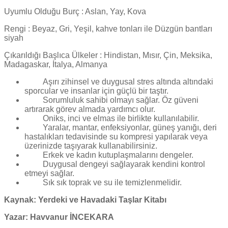
Uyumlu Olduğu Burç : Aslan, Yay, Kova
Rengi : Beyaz, Gri, Yeşil, kahve tonları ile Düzgün bantları
siyah
Çıkarıldığı Başlıca Ülkeler : Hindistan, Mısır, Çin, Meksika,
Madagaskar, İtalya, Almanya
Aşırı zihinsel ve duygusal stres altında altındaki
sporcular ve insanlar için güçlü bir taştır.
Sorumluluk sahibi olmayı sağlar. Öz güveni
artırarak görev almada yardımcı olur.
Oniks, inci ve elmas ile birlikte kullanılabilir.
Yaralar, mantar, enfeksiyonlar, güneş yanığı, deri
hastalıkları tedavisinde su kompresi yapılarak veya
üzerinizde taşıyarak kullanabilirsiniz.
Erkek ve kadın kutuplaşmalarını dengeler.
Duygusal dengeyi sağlayarak kendini kontrol
etmeyi sağlar.
Sık sık toprak ve su ile temizlenmelidir.
Kaynak: Yerdeki ve Havadaki Taşlar Kitabı
Yazar: Havvanur İNCEKARA