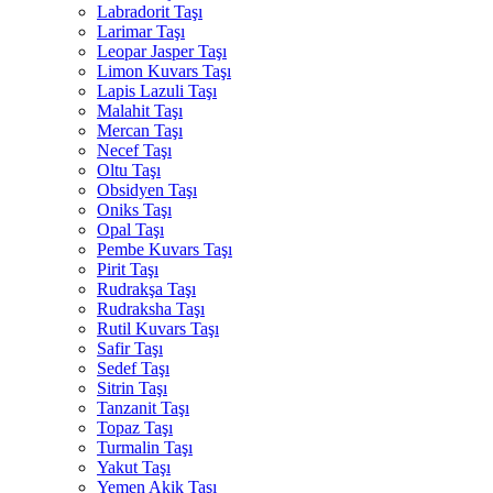
Labradorit Taşı
Larimar Taşı
Leopar Jasper Taşı
Limon Kuvars Taşı
Lapis Lazuli Taşı
Malahit Taşı
Mercan Taşı
Necef Taşı
Oltu Taşı
Obsidyen Taşı
Oniks Taşı
Opal Taşı
Pembe Kuvars Taşı
Pirit Taşı
Rudrakşa Taşı
Rudraksha Taşı
Rutil Kuvars Taşı
Safir Taşı
Sedef Taşı
Sitrin Taşı
Tanzanit Taşı
Topaz Taşı
Turmalin Taşı
Yakut Taşı
Yemen Akik Taşı