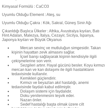
Kimyasal Formülü : CaCO3
Uyumlu Olduğu Element : Ateş, su
Uyumlu Olduğu Çakra : Kök, Sakral, Güneş Sinir Ağı
Çıkarıldığı Başlıca Ülkeler : Afrika, Avustralya kıyıları, Batı
Hint Adaları, Malezya, İtalya, Cezayir, Sicilya, İspanya,
Japonya kıyıları ve Büyük Okyanus
Mercan sevinç ve mutluluğun simgesidir. Takan
kişinin hayattan zevk almasını sağlar.
İçsel barışı sağlayarak kişinin kendisiyle ilgili
çekişmelerine son verir.
Sezgileri artırır. Hayal gücünü besler. Koyu kırmızı
mercan kan ve kan dolaşımı ile ilgili hastalıkların
tedavisinde kullanılır.
Kemikleri güçlendirir.
Kırmızı ve beyazları akıl hastalığı, anemi
tedavisinde faydalı kabul edilmiştir.
Dolaşım sistemi için faydalıdır.
Doku yenilenmesini teşvik eder.
Nazarı önler.
Sedef hastalığı başta olmak üzere cilt