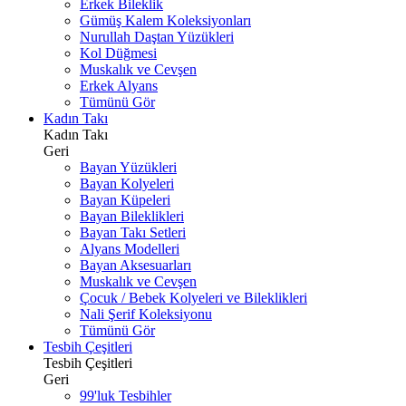
Erkek Bileklik
Gümüş Kalem Koleksiyonları
Nurullah Daştan Yüzükleri
Kol Düğmesi
Muskalık ve Cevşen
Erkek Alyans
Tümünü Gör
Kadın Takı
Kadın Takı
Geri
Bayan Yüzükleri
Bayan Kolyeleri
Bayan Küpeleri
Bayan Bileklikleri
Bayan Takı Setleri
Alyans Modelleri
Bayan Aksesuarları
Muskalık ve Cevşen
Çocuk / Bebek Kolyeleri ve Bileklikleri
Nali Şerif Koleksiyonu
Tümünü Gör
Tesbih Çeşitleri
Tesbih Çeşitleri
Geri
99'luk Tesbihler