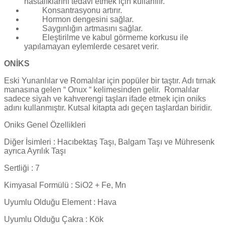
hastalıklarını tedavi etmek için kullanılır.
Konsantrasyonu artırır.
Hormon dengesini sağlar.
Saygınlığın artmasını sağlar.
Eleştirilme ve kabul görmeme korkusu ile
yapılamayan eylemlerde cesaret verir.
ONİKS
Eski Yunanlılar ve Romalılar için popüler bir taştır. Adı tırnak
manasına gelen “ Onux “ kelimesinden gelir.
Romalılar
sadece siyah ve kahverengi taşları ifade etmek için oniks
adını kullanmıştır. Kutsal kitapta adı geçen taşlardan biridir.
Oniks Genel Özellikleri
Diğer İsimleri : Hacıbektaş Taşı, Balgam Taşı ve Mühresenk
ayrıca Ayrılık Taşı
Sertliği : 7
Kimyasal Formülü : SiO2 + Fe, Mn
Uyumlu Olduğu Element : Hava
Uyumlu Olduğu Çakra : Kök