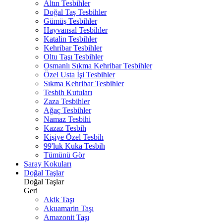
Altın Tesbihler
Doğal Taş Tesbihler
Gümüş Tesbihler
Hayvansal Tesbihler
Katalin Tesbihler
Kehribar Tesbihler
Oltu Taşı Tesbihler
Osmanlı Sıkma Kehribar Tesbihler
Özel Usta İşi Tesbihler
Sıkma Kehribar Tesbihler
Tesbih Kutuları
Zaza Tesbihler
Ağaç Tesbihler
Namaz Tesbihi
Kazaz Tesbih
Kişiye Özel Tesbih
99'luk Kuka Tesbih
Tümünü Gör
Saray Kokuları
Doğal Taşlar
Doğal Taşlar
Geri
Akik Taşı
Akuamarin Taşı
Amazonit Taşı