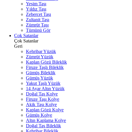
Yeşim Taşı
Yıldız Taşı
Zebercet Taşı
Zultanit Taşı
Zümrüt Taşı
Tümünü Gör
Çok Satanlar
Çok Satanlar
Geri
Kehribar Yüzük
Zümrüt Yüzük
Kaplan Gözü Bileklik
Firuze Taşlı Bileklik
Gümüş Bileklik
Gümüş Yüzük
Yakut Taşlı Yüzük
14 Ayar Altın Yüzük
Doğal Taş Kolye
Firuze Taşı Kolye
Akik Taşı Kolye
Kaplan Gözü Kolye
Gümüş Kolye
Altın Kaplama Kolye
Doğal Taş Bileklik
Kehribar Bileklik