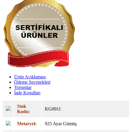
Ürün Açıklaması
Ödeme Seçenekleri
Yorumlar
İade Koşulları
Stok
KG0911
Kodu:
Metaryel:
925 Ayar Gümüş