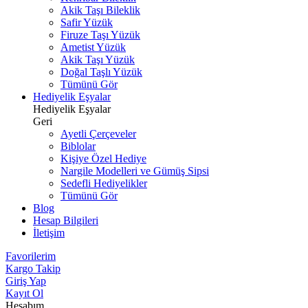
Akik Taşı Bileklik
Safir Yüzük
Firuze Taşı Yüzük
Ametist Yüzük
Akik Taşı Yüzük
Doğal Taşlı Yüzük
Tümünü Gör
Hediyelik Eşyalar
Hediyelik Eşyalar
Geri
Ayetli Çerçeveler
Biblolar
Kişiye Özel Hediye
Nargile Modelleri ve Gümüş Sipsi
Sedefli Hediyelikler
Tümünü Gör
Blog
Hesap Bilgileri
İletişim
Favorilerim
Kargo Takip
Giriş Yap
Kayıt Ol
Hesabım