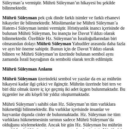
Süleyman’a vermiştir. Mührü Süleyman’ın hikayesi bu şekilde
bilinmektedir.
Mührü Süleyman
pek çok dinde farklı isimler ve farklı efsanevi
hikayeler ile bilinmektedir. Müslümanlar ise Mührü Süleyman’a
Hatem-i Süleyman ismini vermiştir. Hristiyanlık inancı içerisinde de
bulunan Mührü Süleyman, bu inançta ise Davut Yıldızı olarak
bilinmektedir. Özellikle Hz. Süleyman’ın İsrailoğullarından biri
olmasından dolayı
Mührü Süleyman
Yahudiler arasında daha fazla
ve ayrı bir öneme sahiptir. Bunun için de Davut Yıldızı olarak
bilinen ve Mührü Süleyman’ın üzerinde bulunan sembol aynı
zamanda İsrail bayrağının da sembolü olarak tercih edilmiştir.
Mührü Süleyman Anlamı
Mührü Süleyman
üzerindeki sembol ve yazılar da en az mührün
hikayesi kadar ilgi çekici ve ilginçtir. Mührün üzerinde biri ters ve
biri düz olmak üzere iç içe geçmiş iki adet üçgen bulunmaktadır. Bu
üçgenler ise altı köşeli bir yıldız oluşturmaktadır.
Mührü Süleyman’ı sahibi olan Hz. Süleyman’ın tüm varlıklara
hükmettiği bilinmektedir. Bu varlıklar içerisinde insanlar ve
hayvanlar dışında cinler de bulunmaktadır. Hz. Süleyman ise tüm
varlıklara hükmetmesinin sırrının sadece Mührü Süleyman’da
olduğunu söylemektedir. Ancak bir gün Hz. Süleyman bu mührün