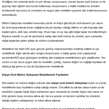
Girdiğiniz her ortamda farklı ve şık olmayı seviyorsanız, buram buram tarih kokan ve bir
geçmişi olan öğeleri tarzınızda kullanmayı seviyorsanız o halde mutlaka bu ürünleri
inceleyerek tarzınıza ve zevkinize en uygun olan modelleri seçerek takı koleksiyonunuza
eklemelisiniz.
Mührü Süleyman modelleri arasında yüzük ve kolye gibi birçok özel tasarım yer alıyor.
Bu özel tasarımlarda insan sağlığına birçok faydası olduğu bilinen ve şifa kaynağı olan
kaplan gözü, akik taşı, ametist taşı, firuze taşı ve ay taşı gibi doğal taşlar da kullanılmıştır.
Böylece estetik ve şık bir görünüme sahip olan tarih kokulu bu ürünler, aynı zamanda
doğal taşlardan gelen şifalar ile sizlere sunulmaktadır.
Modellerin her birisi 925 ayar gerçek gümüş malzemesinden üretilmiş kaliteli ve şık
modellerdir. Eğer takıda altın rengini seviyorsanız o halde geniş ürün yelpazemiz
içerisinden925 ayar gümüşten üretilmiş altın kaplama modellerimize göz atabilirsiniz. Her
zevke ve her tarza uygun olan bu modeller; şıklığı, manevi değeri ve sağlığa faydaları ile
oldukça ilgi gören ve sizi de büyüleyecek modellerdir.
Kişiye Özel Mührü Süleyman Modellerinin Faziletleri
Dini anlamı ve manevi değeri yüksek olan
kişiye özel mührü Süleyman
kolye ve yüzük
modellerinin bazı faziletlere sahip olduğu inanılır. Öncelikle bu takıları takan kadın ya da
erkeklere yapılan hiçbir büyü tutmazken aynı zamanda bu ürünler kişiye tüm nazar ve
kötü gözlere karşı koruma altına alır. Ayrıca şeytan ve benzeri varlıklar bu ürünlerin
olduğu kişilere yaklaşamaz ve etkisi altına alamaz.
Maneviyatı yüksek olan mührü Süleyman kolye ve yüzüklerini kullanan kişilerin