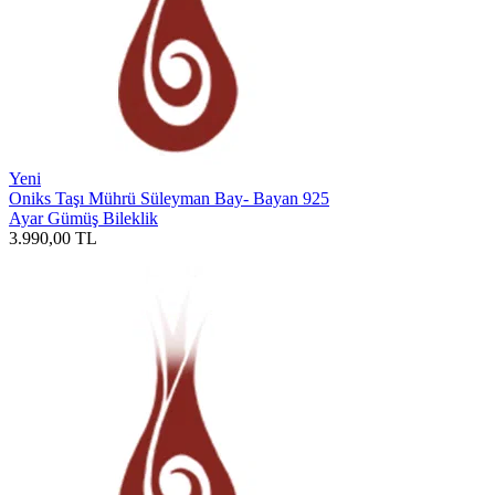
Yeni
Oniks Taşı Mührü Süleyman Bay- Bayan 925
Ayar Gümüş Bileklik
3.990,00
TL