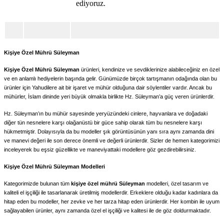
ediyoruz.
Kişiye Özel Mührü Süleyman
Kişiye Özel Mührü Süleyman
ürünleri, kendinize ve sevdiklerinize alabileceğiniz en özel
ve en anlamlı hediyelerin başında gelir. Günümüzde birçok tartışmanın odağında olan bu
ürünler için Yahudilere ait bir işaret ve mühür olduğuna dair söylentiler vardır. Ancak bu
mühürler, İslam dininde yeri büyük olmakla birlikte Hz. Süleyman’a güç veren ürünlerdir.
Hz. Süleyman’ın bu mühür sayesinde yeryüzündeki cinlere, hayvanlara ve doğadaki
diğer tün nesnelere karşı olağanüstü bir güce sahip olarak tüm bu nesnelere karşı
hükmetmiştir. Dolayısıyla da bu modeller şık görüntüsünün yanı sıra aynı zamanda dini
ve manevi değeri ile son derece önemli ve değerli ürünlerdir. Sizler de hemen kategorimizi
inceleyerek bu eşsiz güzellikte ve maneviyattaki modellere göz gezdirebilirsiniz.
Kişiye Özel Mührü Süleyman Modelleri
Kategorimizde bulunan tüm
kişiye özel mührü Süleyman
modelleri, özel tasarım ve
kaliteli el işçiliği ile tasarlanarak üretilmiş modellerdir. Erkeklere olduğu kadar kadınlara da
hitap eden bu modeller, her zevke ve her tarza hitap eden ürünlerdir. Her kombin ile uyum
sağlayabilen ürünler, aynı zamanda özel el işçiliği ve kalitesi ile de göz doldurmaktadır.