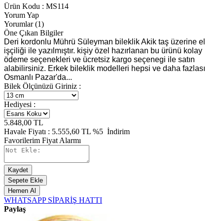
Ürün Kodu :
MS114
Yorum Yap
Yorumlar (1)
Öne Çıkan Bilgiler
Deri kordonlu Mührü Süleyman bileklik Akik taş üzerine el
işçiliği ile yazılmıştır. kişiy özel hazırlanan bu ürünü kolay
ödeme seçenekleri ve ücretsiz kargo seçenegi ile satın
alabilirsiniz. Erkek bileklik modelleri hepsi ve daha fazlası
Osmanlı Pazar'da...
Bilek Ölçünüzü Giriniz :
Hediyesi :
5.848,00
TL
Havale Fiyatı :
5.555,60
TL
%5
İndirim
Favorilerim
Fiyat Alarmı
Kaydet
Sepete Ekle
Hemen Al
WHATSAPP SİPARİŞ HATTI
Paylaş