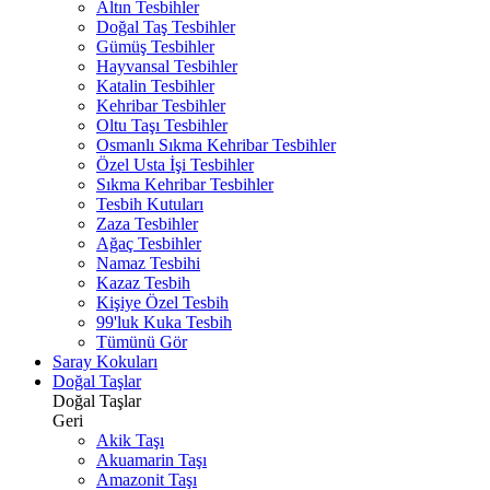
Altın Tesbihler
Doğal Taş Tesbihler
Gümüş Tesbihler
Hayvansal Tesbihler
Katalin Tesbihler
Kehribar Tesbihler
Oltu Taşı Tesbihler
Osmanlı Sıkma Kehribar Tesbihler
Özel Usta İşi Tesbihler
Sıkma Kehribar Tesbihler
Tesbih Kutuları
Zaza Tesbihler
Ağaç Tesbihler
Namaz Tesbihi
Kazaz Tesbih
Kişiye Özel Tesbih
99'luk Kuka Tesbih
Tümünü Gör
Saray Kokuları
Doğal Taşlar
Doğal Taşlar
Geri
Akik Taşı
Akuamarin Taşı
Amazonit Taşı