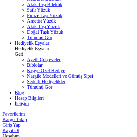
Akik Taşı Bileklik
Safir Yüzük
Firuze Taşı Yüzük
Ametist Yüzük
Akik Taşı Yüzük
Doğal Taşlı Yüzük
Tümünü Gör
Hediyelik Eşyalar
Hediyelik Eşyalar
Geri
Ayetli Çerçeveler
Biblolar
Kişiye Özel Hediye
Nargile Modelleri ve Gümüş Sipsi
Sedefli Hediyelikler
Tümünü Gör
Blog
Hesap Bilgileri
İletişim
Favorilerim
Kargo Takip
Giriş Yap
Kayıt Ol
Hesabım