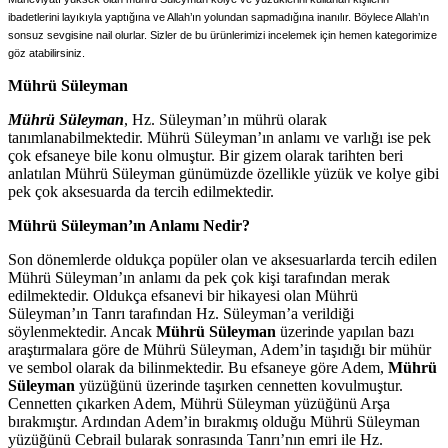
ibadetlerini layıkıyla yaptığına ve Allah’ın yolundan sapmadığına inanılır. Böylece Allah’ın
sonsuz sevgisine nail olurlar. Sizler de bu ürünlerimizi incelemek için hemen kategorimize
göz atabilirsiniz.
Mührü Süleyman
Mührü Süleyman
, Hz. Süleyman’ın mührü olarak
tanımlanabilmektedir. Mührü Süleyman’ın anlamı ve varlığı ise pek
çok efsaneye bile konu olmuştur. Bir gizem olarak tarihten beri
anlatılan Mührü Süleyman günümüzde özellikle yüzük ve kolye gibi
pek çok aksesuarda da tercih edilmektedir.
Mührü Süleyman’ın Anlamı Nedir?
Son dönemlerde oldukça popüler olan ve aksesuarlarda tercih edilen
Mührü Süleyman’ın anlamı da pek çok kişi tarafından merak
edilmektedir. Oldukça efsanevi bir hikayesi olan Mührü
Süleyman’ın Tanrı tarafından Hz. Süleyman’a verildiği
söylenmektedir. Ancak
Mührü Süleyman
üzerinde yapılan bazı
araştırmalara göre de Mührü Süleyman, Adem’in taşıdığı bir mühür
ve sembol olarak da bilinmektedir. Bu efsaneye göre Adem,
Mührü
Süleyman
yüzüğünü üzerinde taşırken cennetten kovulmuştur.
Cennetten çıkarken Adem, Mührü Süleyman yüzüğünü Arşa
bırakmıştır. Ardından Adem’in bırakmış olduğu Mührü Süleyman
yüzüğünü Cebrail bularak sonrasında Tanrı’nın emri ile Hz.