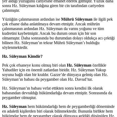
yer aldığı yüzüğünü cariyesine emanet ederek gitmiştir. Yüzük daha
sonra Hz. Süleyman kılığına giren bir cin tarafından cariyeden
çalınmıştır.
Yüzüğün çalınmasının ardından ise
Mührü Süleyman
ile ilgili pek
çok efsane daha anlatılmaya devam etmiştir. Ancak mührün
çalınmasının ardından Hz. Süleyman da varını yoğunu ve tüm
kudretini kaybetmiştir. Ancak bu durum onun için bir son
olmamıştır. Daha sonrasında bu durumdan dolayı oldukça acı çektiği
bilinen Hz. Süleyman’ın tekrar Mührü Süleyman’ı bulduğu
söylenmektedir.
Hz. Süleyman Kimdir?
Pek çok efsaneye konu olmuş biri olan
Hz. Süleyman
özellikle
Yahudiler için en önemli zatlardan biridir. Hz. Süleyman Yakup
soyuna bağlı olan bir kraldır. Gazze’de dünyaya gelmiş olan Hz.
Süleyman’ın babası da peygamber olan Hz. Davud’tur.
Hz. Süleyman’ın babası vefat ettikten sonra kendisi ilk olarak
babasından devraldığı hükümdarlığa devam etmiştir. Sonrasında da
peygamber olmuştur.
Hz. Süleyman
hem hükümdarlığı hem de peygamberliği döneminde
en adaletli kişilerden biri olarak bilinmektedir. Bununla birlikte hem
hükümdar hem de peygamber olarak dünyaya geldiği düşünülen Hz.