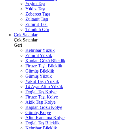
Yeşim Taşı
Yıldız Taşı
Zebercet Taşı
Zultanit Taşı
Zümrüt Taşı
Tümünü Gör
Çok Satanlar
Çok Satanlar
Geri
Kehribar Yüzük
Zümrüt Yüzük
Kaplan Gözü Bileklik
Firuze Taşlı Bileklik
Gümüş Bileklik
Gümüş Yüzük
Yakut Taşlı Yüzük
14 Ayar Altın Yüzük
Doğal Taş Kolye
Firuze Taşı Kolye
Akik Taşı Kolye
Kaplan Gözü Kolye
Gümüş Kolye
Altın Kaplama Kolye
Doğal Taş Bileklik
Kehribar Bileklik