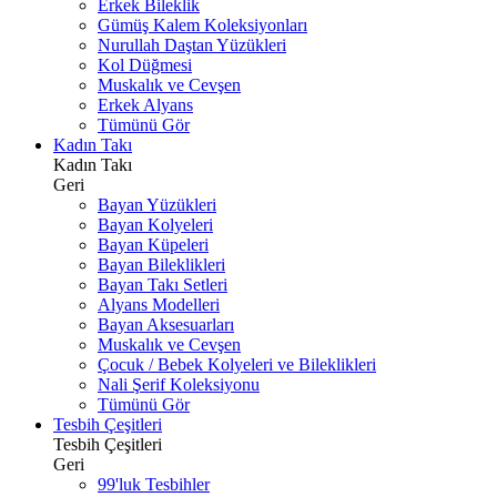
Erkek Bileklik
Gümüş Kalem Koleksiyonları
Nurullah Daştan Yüzükleri
Kol Düğmesi
Muskalık ve Cevşen
Erkek Alyans
Tümünü Gör
Kadın Takı
Kadın Takı
Geri
Bayan Yüzükleri
Bayan Kolyeleri
Bayan Küpeleri
Bayan Bileklikleri
Bayan Takı Setleri
Alyans Modelleri
Bayan Aksesuarları
Muskalık ve Cevşen
Çocuk / Bebek Kolyeleri ve Bileklikleri
Nali Şerif Koleksiyonu
Tümünü Gör
Tesbih Çeşitleri
Tesbih Çeşitleri
Geri
99'luk Tesbihler