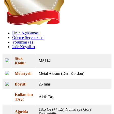
Ürün Açıklaması
Ödeme Seçenekleri
Yorumlar (1)
İade Koşulları
Stok
MS114
Kodu:
Metaryel:
Metal Aksam (Deri Kordon)
Boyut:
25 mm
Kullanılan
Akik Taşı
TAŞ:
18,5 Gr (+/-1,5) Numaraya Göre
Ağırlık:
Değişebilir.