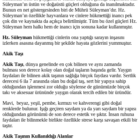
Süleyman’ın üstün ve doğaüstü güçleri olduğuna da inanılmaktadır.
Bunun en net göstergesinden biri de Mührü Süleyman’dır. Hz.
Süleyman’ın özellikle hayvanlara ve cinlere hükmettiği inancı pek
çok din ve kaynakta da açıkça belirtilmiştir. Tüm bu özel güçleri Hz.
Süleyman hem halkı hem de inancı için sonuna kadar kullanmıştır.
Hz. Süleyman
hükmettiği cinlerin ona yaptığı sarayın inşasını
izlerken asasına dayanmış bir şekilde hayata gözlerini yummuştur.
Akik Taşı
Akik Taşı
, dünya genelinde en çok bilinen ve aynı zamanda
bulması son derece kolay olan doğal taşların başında gelir. Yaygın
faydaları ile bilinen akik taşının sağlığa birçok faydası vardır. Sertlik
derecesi 6 ila 7 arasında olan bu doğal taş, sert bir yapıya sahip
olduğundan işlenmesi zor olduğu söylense de günümüzde birçok
takı ve aksesuar ürününde yaygın olarak tercih edilen bir üründür.
Mavi, beyaz, yeşil, pembe, kırmızı ve kahverengi gibi doğal
renklerde bulunur. Işığı geçiren saydam ya da yarı saydam bir yapısı
olduğundan görünümü de son derece estetik ve şıktır. İnsan ruhuna
faydaları ile bilinmekle birlikte özellikle strese karşı savaşan etkili bir
taştır.
Akik Taşının Kullanıldığı Alanlar