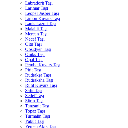
Labradorit Taşı
Larimar Taşı
Leopar Jasper Taşı
Limon Kuvars Taşı
Lapis Lazuli Taşı
Malahit Taşı
Mercan Taşı
Necef Taşı
Oltu Taşı
Obsidyen Taşı
Oniks Taşı
Opal Taşı
Pembe Kuvars Taşı
Pirit Taşı
Rudrakşa Taşı
Rudraksha Taşı
Rutil Kuvars Taşı
Safir Taşı
Sedef Taşı
Sitrin Taşı
Tanzanit Taşı
Topaz Taşı
Turmalin Taşı
Yakut Taşı
Yemen Akik Taşı