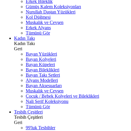
Erkek Bileklik
Gümüş Kalem Koleksiyonları
Nurullah Daştan Yüzükleri
Kol Düğmesi
Muskalık ve Cevşen
Erkek Alyans
Tümünü Gör
Kadın Takı
Kadın Takı
Geri
Bayan Yüzükleri
Bayan Kolyeleri
Bayan Küpeleri
Bayan Bileklikleri
Bayan Takı Setleri
Alyans Modelleri
Bayan Aksesuarları
Muskalık ve Cevşen
Çocuk / Bebek Kolyeleri ve Bileklikleri
Nali Şerif Koleksiyonu
Tümünü Gör
Tesbih Çeşitleri
Tesbih Çeşitleri
Geri
99'luk Tesbihler