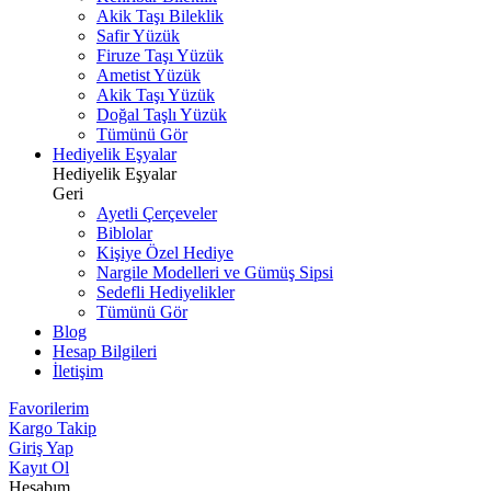
Akik Taşı Bileklik
Safir Yüzük
Firuze Taşı Yüzük
Ametist Yüzük
Akik Taşı Yüzük
Doğal Taşlı Yüzük
Tümünü Gör
Hediyelik Eşyalar
Hediyelik Eşyalar
Geri
Ayetli Çerçeveler
Biblolar
Kişiye Özel Hediye
Nargile Modelleri ve Gümüş Sipsi
Sedefli Hediyelikler
Tümünü Gör
Blog
Hesap Bilgileri
İletişim
Favorilerim
Kargo Takip
Giriş Yap
Kayıt Ol
Hesabım