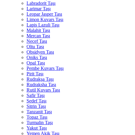
Labradorit Taşı
Larimar Taşı
Leopar Jasper Taşı
Limon Kuvars Taşı
Lapis Lazuli Taşı
Malahit Taşı
Mercan Taşı
Necef Taşı
Oltu Taşı
Obsidyen Taşı
Oniks Taşı
Opal Taşı
Pembe Kuvars Taşı
Pirit Taşı
Rudrakşa Taşı
Rudraksha Taşı
Rutil Kuvars Taşı
Safir Taşı
Sedef Taşı
Sitrin Taşı
Tanzanit Taşı
Topaz Taşı
Turmalin Taşı
Yakut Taşı
Yemen Akik Taşı