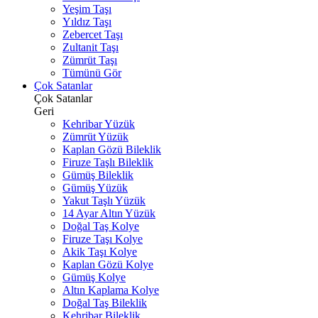
Yeşim Taşı
Yıldız Taşı
Zebercet Taşı
Zultanit Taşı
Zümrüt Taşı
Tümünü Gör
Çok Satanlar
Çok Satanlar
Geri
Kehribar Yüzük
Zümrüt Yüzük
Kaplan Gözü Bileklik
Firuze Taşlı Bileklik
Gümüş Bileklik
Gümüş Yüzük
Yakut Taşlı Yüzük
14 Ayar Altın Yüzük
Doğal Taş Kolye
Firuze Taşı Kolye
Akik Taşı Kolye
Kaplan Gözü Kolye
Gümüş Kolye
Altın Kaplama Kolye
Doğal Taş Bileklik
Kehribar Bileklik