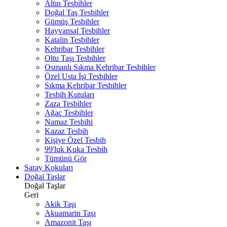
Altın Tesbihler
Doğal Taş Tesbihler
Gümüş Tesbihler
Hayvansal Tesbihler
Katalin Tesbihler
Kehribar Tesbihler
Oltu Taşı Tesbihler
Osmanlı Sıkma Kehribar Tesbihler
Özel Usta İşi Tesbihler
Sıkma Kehribar Tesbihler
Tesbih Kutuları
Zaza Tesbihler
Ağaç Tesbihler
Namaz Tesbihi
Kazaz Tesbih
Kişiye Özel Tesbih
99'luk Kuka Tesbih
Tümünü Gör
Saray Kokuları
Doğal Taşlar
Doğal Taşlar
Geri
Akik Taşı
Akuamarin Taşı
Amazonit Taşı