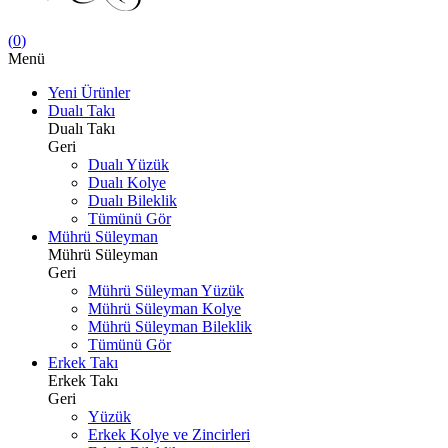
(
0
)
Menü
Yeni Ürünler
Dualı Takı
Dualı Takı
Geri
Dualı Yüzük
Dualı Kolye
Dualı Bileklik
Tümünü Gör
Mührü Süleyman
Mührü Süleyman
Geri
Mührü Süleyman Yüzük
Mührü Süleyman Kolye
Mührü Süleyman Bileklik
Tümünü Gör
Erkek Takı
Erkek Takı
Geri
Yüzük
Erkek Kolye ve Zincirleri