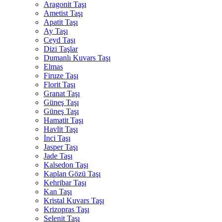
Aragonit Taşı
Ametist Taşı
Apatit Taşı
Ay Taşı
Ceyd Taşı
Dizi Taşlar
Dumanlı Kuvars Taşı
Elmas
Firuze Taşı
Florit Taşı
Granat Taşı
Güneş Taşı
Güneş Taşı
Hamatit Taşı
Havlit Taşı
İnci Taşı
Jasper Taşı
Jade Taşı
Kalsedon Taşı
Kaplan Gözü Taşı
Kehribar Taşı
Kan Taşı
Kristal Kuvars Taşı
Krizopras Taşı
Selenit Taşı