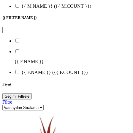
{{ M.NAME }}
({{ M.COUNT }})
{{ FILTER.NAME }}
{{ F.NAME }}
{{ F.NAME }}
({{ F.COUNT }})
Fiyat
Seçimi Filtrele
Filtre