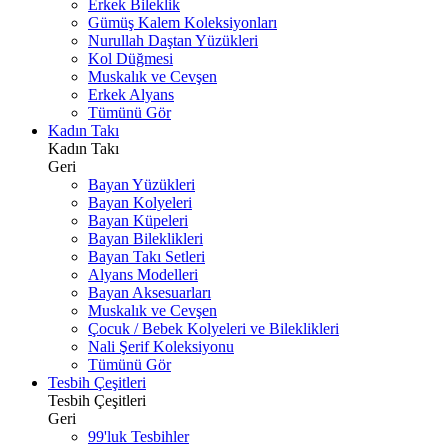
Erkek Bileklik
Gümüş Kalem Koleksiyonları
Nurullah Daştan Yüzükleri
Kol Düğmesi
Muskalık ve Cevşen
Erkek Alyans
Tümünü Gör
Kadın Takı
Kadın Takı
Geri
Bayan Yüzükleri
Bayan Kolyeleri
Bayan Küpeleri
Bayan Bileklikleri
Bayan Takı Setleri
Alyans Modelleri
Bayan Aksesuarları
Muskalık ve Cevşen
Çocuk / Bebek Kolyeleri ve Bileklikleri
Nali Şerif Koleksiyonu
Tümünü Gör
Tesbih Çeşitleri
Tesbih Çeşitleri
Geri
99'luk Tesbihler