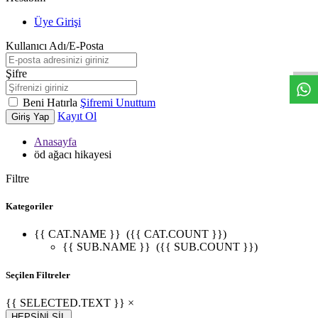
Üye Girişi
W
h
t
s
a
p
p
D
e
s
t
e
H
a
t
t
Kullanıcı Adı/E-Posta
Şifre
Beni Hatırla
Şifremi Unuttum
Kayıt Ol
Giriş Yap
Anasayfa
öd ağacı hikayesi
Filtre
Kategoriler
{{ CAT.NAME }}
({{ CAT.COUNT }})
{{ SUB.NAME }}
({{ SUB.COUNT }})
Seçilen Filtreler
{{ SELECTED.TEXT }} ×
HEPSİNİ SİL