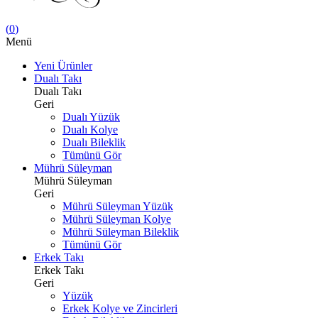
(
0
)
Menü
Yeni Ürünler
Dualı Takı
Dualı Takı
Geri
Dualı Yüzük
Dualı Kolye
Dualı Bileklik
Tümünü Gör
Mührü Süleyman
Mührü Süleyman
Geri
Mührü Süleyman Yüzük
Mührü Süleyman Kolye
Mührü Süleyman Bileklik
Tümünü Gör
Erkek Takı
Erkek Takı
Geri
Yüzük
Erkek Kolye ve Zincirleri