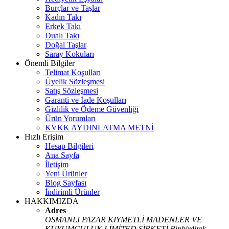
Burçlar ve Taşlar
Kadın Takı
Erkek Takı
Dualı Takı
Doğal Taşlar
Saray Kokuları
Önemli Bilgiler
Telimat Koşulları
Üyelik Sözleşmesi
Satış Sözleşmesi
Garanti ve İade Koşulları
Gizlilik ve Ödeme Güvenliği
Ürün Yorumları
KVKK AYDINLATMA METNİ
Hızlı Erişim
Hesap Bilgileri
Ana Sayfa
İletişim
Yeni Ürünler
Blog Sayfası
İndirimli Ürünler
HAKKIMIZDA
Adres
OSMANLI PAZAR KIYMETLİ MADENLER VE
KUYUMCULUK LİMİTED ŞİRKETİ Binbirdirek