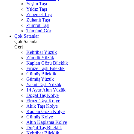
Yeşim Taşı
Yıldız Taşı
Zebercet Taşı
Zultanit Taşı
Zümrüt Taşı
Tümünü Gör
Çok Satanlar
Çok Satanlar
Geri
Kehribar Yüzük
Zümrüt Yüzük
Kaplan Gözü Bileklik
Firuze Taşlı Bileklik
Gümüş Bileklik
Gümüş Yüzük
Yakut Taşlı Yüzük
14 Ayar Altın Yüzük
Doğal Taş Kolye
Firuze Taşı Kolye
Akik Taşı Kolye
Kaplan Gözü Kolye
Gümüş Kolye
Altın Kaplama Kolye
Doğal Taş Bileklik
Kehribar Bileklik