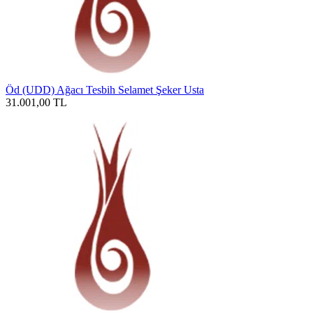
Öd (UDD) Ağacı Tesbih Selamet Şeker Usta
31.001,00
TL