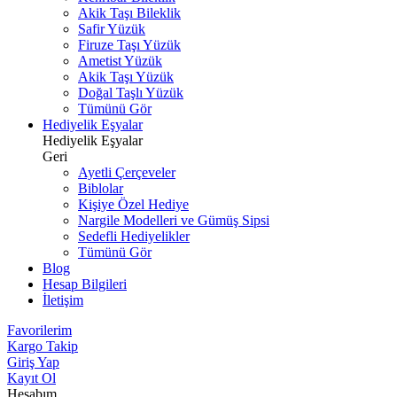
Akik Taşı Bileklik
Safir Yüzük
Firuze Taşı Yüzük
Ametist Yüzük
Akik Taşı Yüzük
Doğal Taşlı Yüzük
Tümünü Gör
Hediyelik Eşyalar
Hediyelik Eşyalar
Geri
Ayetli Çerçeveler
Biblolar
Kişiye Özel Hediye
Nargile Modelleri ve Gümüş Sipsi
Sedefli Hediyelikler
Tümünü Gör
Blog
Hesap Bilgileri
İletişim
Favorilerim
Kargo Takip
Giriş Yap
Kayıt Ol
Hesabım