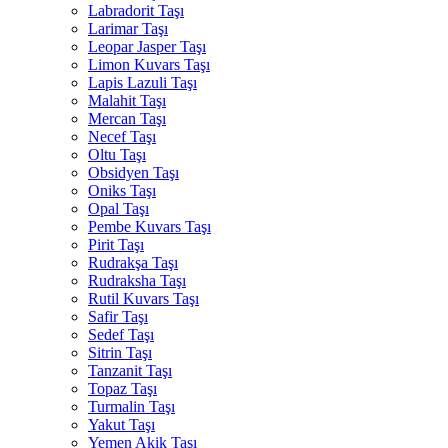
Labradorit Taşı
Larimar Taşı
Leopar Jasper Taşı
Limon Kuvars Taşı
Lapis Lazuli Taşı
Malahit Taşı
Mercan Taşı
Necef Taşı
Oltu Taşı
Obsidyen Taşı
Oniks Taşı
Opal Taşı
Pembe Kuvars Taşı
Pirit Taşı
Rudrakşa Taşı
Rudraksha Taşı
Rutil Kuvars Taşı
Safir Taşı
Sedef Taşı
Sitrin Taşı
Tanzanit Taşı
Topaz Taşı
Turmalin Taşı
Yakut Taşı
Yemen Akik Taşı