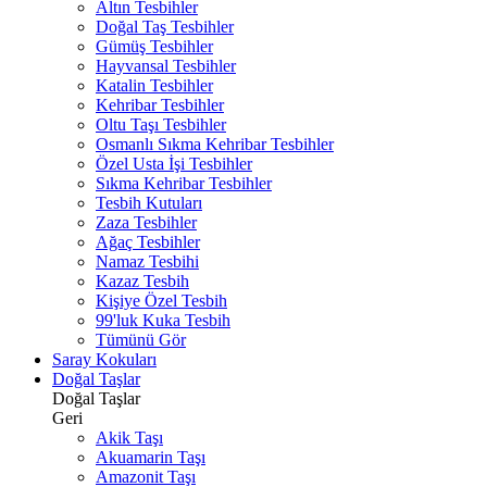
Altın Tesbihler
Doğal Taş Tesbihler
Gümüş Tesbihler
Hayvansal Tesbihler
Katalin Tesbihler
Kehribar Tesbihler
Oltu Taşı Tesbihler
Osmanlı Sıkma Kehribar Tesbihler
Özel Usta İşi Tesbihler
Sıkma Kehribar Tesbihler
Tesbih Kutuları
Zaza Tesbihler
Ağaç Tesbihler
Namaz Tesbihi
Kazaz Tesbih
Kişiye Özel Tesbih
99'luk Kuka Tesbih
Tümünü Gör
Saray Kokuları
Doğal Taşlar
Doğal Taşlar
Geri
Akik Taşı
Akuamarin Taşı
Amazonit Taşı