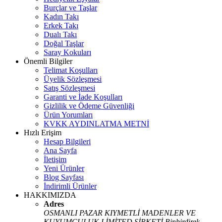
Burçlar ve Taşlar
Kadın Takı
Erkek Takı
Dualı Takı
Doğal Taşlar
Saray Kokuları
Önemli Bilgiler
Telimat Koşulları
Üyelik Sözleşmesi
Satış Sözleşmesi
Garanti ve İade Koşulları
Gizlilik ve Ödeme Güvenliği
Ürün Yorumları
KVKK AYDINLATMA METNİ
Hızlı Erişim
Hesap Bilgileri
Ana Sayfa
İletişim
Yeni Ürünler
Blog Sayfası
İndirimli Ürünler
HAKKIMIZDA
Adres
OSMANLI PAZAR KIYMETLİ MADENLER VE
KUYUMCULUK LİMİTED ŞİRKETİ Binbirdirek