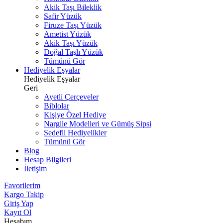
Akik Taşı Bileklik
Safir Yüzük
Firuze Taşı Yüzük
Ametist Yüzük
Akik Taşı Yüzük
Doğal Taşlı Yüzük
Tümünü Gör
Hediyelik Eşyalar
Hediyelik Eşyalar
Geri
Ayetli Çerçeveler
Biblolar
Kişiye Özel Hediye
Nargile Modelleri ve Gümüş Sipsi
Sedefli Hediyelikler
Tümünü Gör
Blog
Hesap Bilgileri
İletişim
Favorilerim
Kargo Takip
Giriş Yap
Kayıt Ol
Hesabım