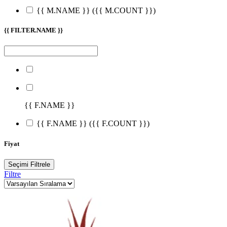
{{ M.NAME }}
({{ M.COUNT }})
{{ FILTER.NAME }}
{{ F.NAME }}
{{ F.NAME }}
({{ F.COUNT }})
Fiyat
Seçimi Filtrele
Filtre