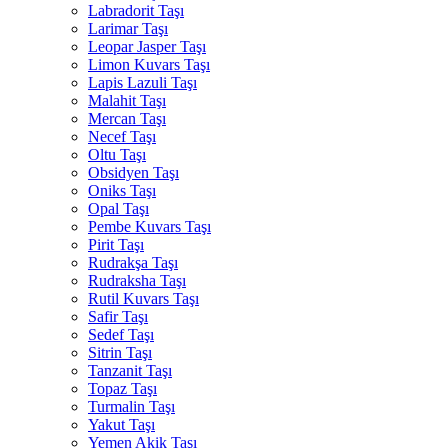
Labradorit Taşı
Larimar Taşı
Leopar Jasper Taşı
Limon Kuvars Taşı
Lapis Lazuli Taşı
Malahit Taşı
Mercan Taşı
Necef Taşı
Oltu Taşı
Obsidyen Taşı
Oniks Taşı
Opal Taşı
Pembe Kuvars Taşı
Pirit Taşı
Rudrakşa Taşı
Rudraksha Taşı
Rutil Kuvars Taşı
Safir Taşı
Sedef Taşı
Sitrin Taşı
Tanzanit Taşı
Topaz Taşı
Turmalin Taşı
Yakut Taşı
Yemen Akik Taşı