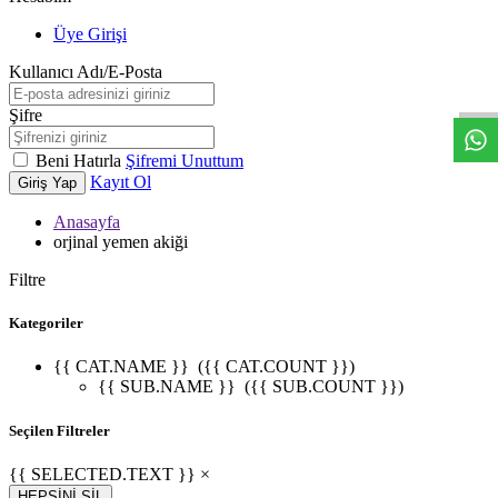
Üye Girişi
W
h
t
s
a
p
p
D
e
s
t
e
H
a
t
t
Kullanıcı Adı/E-Posta
Şifre
Beni Hatırla
Şifremi Unuttum
Kayıt Ol
Giriş Yap
Anasayfa
orjinal yemen akiği
Filtre
Kategoriler
{{ CAT.NAME }}
({{ CAT.COUNT }})
{{ SUB.NAME }}
({{ SUB.COUNT }})
Seçilen Filtreler
{{ SELECTED.TEXT }} ×
HEPSİNİ SİL