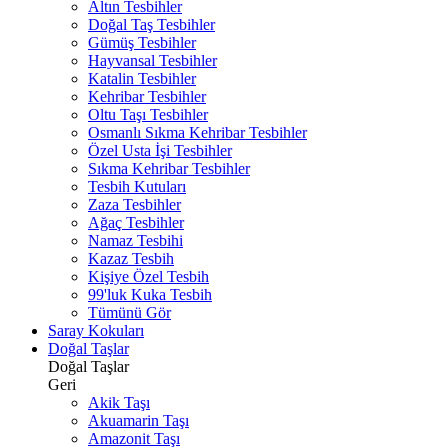
Altın Tesbihler
Doğal Taş Tesbihler
Gümüş Tesbihler
Hayvansal Tesbihler
Katalin Tesbihler
Kehribar Tesbihler
Oltu Taşı Tesbihler
Osmanlı Sıkma Kehribar Tesbihler
Özel Usta İşi Tesbihler
Sıkma Kehribar Tesbihler
Tesbih Kutuları
Zaza Tesbihler
Ağaç Tesbihler
Namaz Tesbihi
Kazaz Tesbih
Kişiye Özel Tesbih
99'luk Kuka Tesbih
Tümünü Gör
Saray Kokuları
Doğal Taşlar
Doğal Taşlar
Geri
Akik Taşı
Akuamarin Taşı
Amazonit Taşı