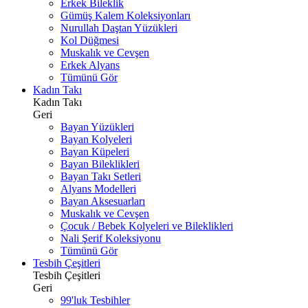
Erkek Bileklik
Gümüş Kalem Koleksiyonları
Nurullah Daştan Yüzükleri
Kol Düğmesi
Muskalık ve Cevşen
Erkek Alyans
Tümünü Gör
Kadın Takı
Kadın Takı
Geri
Bayan Yüzükleri
Bayan Kolyeleri
Bayan Küpeleri
Bayan Bileklikleri
Bayan Takı Setleri
Alyans Modelleri
Bayan Aksesuarları
Muskalık ve Cevşen
Çocuk / Bebek Kolyeleri ve Bileklikleri
Nali Şerif Koleksiyonu
Tümünü Gör
Tesbih Çeşitleri
Tesbih Çeşitleri
Geri
99'luk Tesbihler