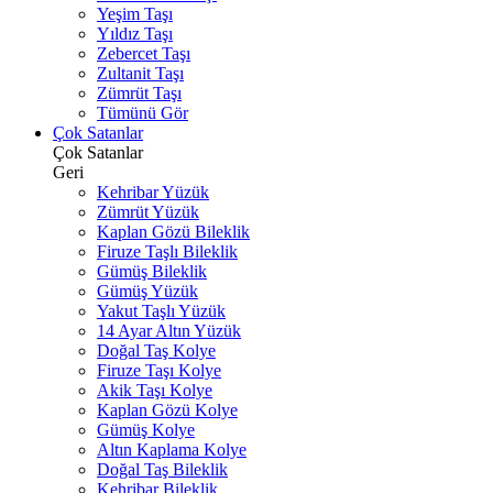
Yeşim Taşı
Yıldız Taşı
Zebercet Taşı
Zultanit Taşı
Zümrüt Taşı
Tümünü Gör
Çok Satanlar
Çok Satanlar
Geri
Kehribar Yüzük
Zümrüt Yüzük
Kaplan Gözü Bileklik
Firuze Taşlı Bileklik
Gümüş Bileklik
Gümüş Yüzük
Yakut Taşlı Yüzük
14 Ayar Altın Yüzük
Doğal Taş Kolye
Firuze Taşı Kolye
Akik Taşı Kolye
Kaplan Gözü Kolye
Gümüş Kolye
Altın Kaplama Kolye
Doğal Taş Bileklik
Kehribar Bileklik