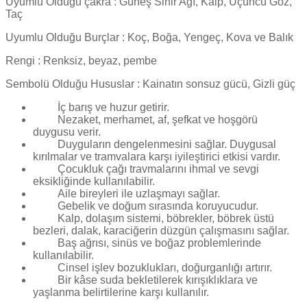
Uyumlu Olduğu çakra : Güneş Sinir Ağı, Kalp, Üçüncü Göz,
Taç
Uyumlu Olduğu Burçlar : Koç, Boğa, Yengeç, Kova ve Balık
Rengi : Renksiz, beyaz, pembe
Sembolü Olduğu Hususlar : Kainatın sonsuz gücü, Gizli güç
İç barış ve huzur getirir.
Nezaket, merhamet, af, şefkat ve hoşgörü
duygusu verir.
Duyguların dengelenmesini sağlar. Duygusal
kırılmalar ve tramvalara karşı iyileştirici etkisi vardır.
Çocukluk çağı travmalarını ihmal ve sevgi
eksikliğinde kullanılabilir.
Aile bireyleri ile uzlaşmayı sağlar.
Gebelik ve doğum sırasında koruyucudur.
Kalp, dolaşım sistemi, böbrekler, böbrek üstü
bezleri, dalak, karaciğerin düzgün çalışmasını sağlar.
Baş ağrısı, sinüs ve boğaz problemlerinde
kullanılabilir.
Cinsel işlev bozuklukları, doğurganlığı artırır.
Bir kâse suda bekletilerek kırışıklıklara ve
yaşlanma belirtilerine karşı kullanılır.