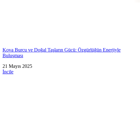
Kova Burcu ve Doğal Taşların Gücü: Özgürlüğün Enerjiyle
Buluşması
21 Mayıs 2025
İncile