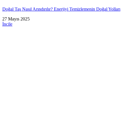
Doğal Taş Nasıl Arındırılır? Enerjiyi Temizlemenin Doğal Yolları
27 Mayıs 2025
İncile