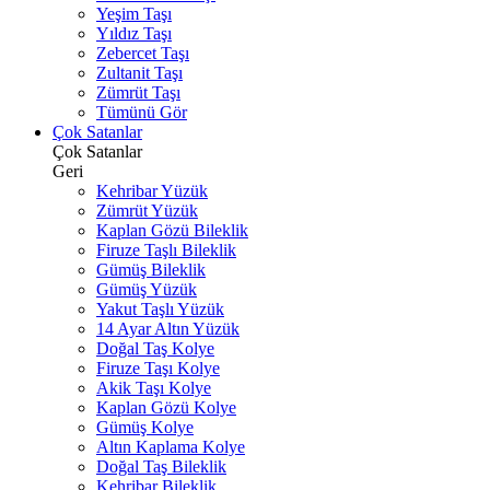
Yeşim Taşı
Yıldız Taşı
Zebercet Taşı
Zultanit Taşı
Zümrüt Taşı
Tümünü Gör
Çok Satanlar
Çok Satanlar
Geri
Kehribar Yüzük
Zümrüt Yüzük
Kaplan Gözü Bileklik
Firuze Taşlı Bileklik
Gümüş Bileklik
Gümüş Yüzük
Yakut Taşlı Yüzük
14 Ayar Altın Yüzük
Doğal Taş Kolye
Firuze Taşı Kolye
Akik Taşı Kolye
Kaplan Gözü Kolye
Gümüş Kolye
Altın Kaplama Kolye
Doğal Taş Bileklik
Kehribar Bileklik