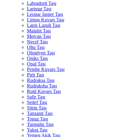
Labradorit Taşı
Larimar Taşı
Leopar Jasper Taşı
Limon Kuvars Taşı
Lapis Lazuli Taşı
Malahit Taşı
Mercan Taşı
Necef Taşı
Oltu Taşı
Obsidyen Taşı
Oniks Taşı
Opal Taşı
Pembe Kuvars Taşı
Pirit Taşı
Rudrakşa Taşı
Rudraksha Taşı
Rutil Kuvars Taşı
Safir Taşı
Sedef Taşı
Sitrin Taşı
Tanzanit Taşı
Topaz Taşı
Turmalin Taşı
Yakut Taşı
Yemen Akik Taşı