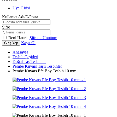
Üye Girişi
Kullanıcı Adı/E-Posta
Şifre
Beni Hatırla
Şifremi Unuttum
Kayıt Ol
Giriş Yap
Anasayfa
Tesbih Çeşitleri
Doğal Taş Tesbihler
Pembe Kuvars Taşlı Tesbihler
Pembe Kuvars Efe Boy Tesbih 10 mm