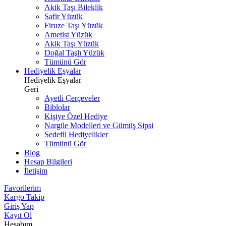
Akik Taşı Bileklik
Safir Yüzük
Firuze Taşı Yüzük
Ametist Yüzük
Akik Taşı Yüzük
Doğal Taşlı Yüzük
Tümünü Gör
Hediyelik Eşyalar
Hediyelik Eşyalar
Geri
Ayetli Çerçeveler
Biblolar
Kişiye Özel Hediye
Nargile Modelleri ve Gümüş Sipsi
Sedefli Hediyelikler
Tümünü Gör
Blog
Hesap Bilgileri
İletişim
Favorilerim
Kargo Takip
Giriş Yap
Kayıt Ol
Hesabım