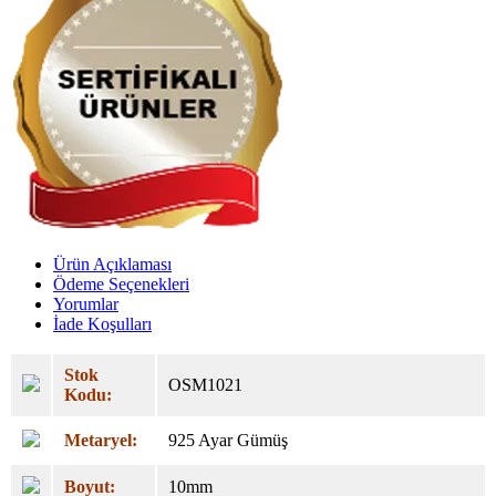
Ürün Açıklaması
Ödeme Seçenekleri
Yorumlar
İade Koşulları
Stok
OSM1021
Kodu:
Metaryel:
925 Ayar Gümüş
Boyut:
10mm