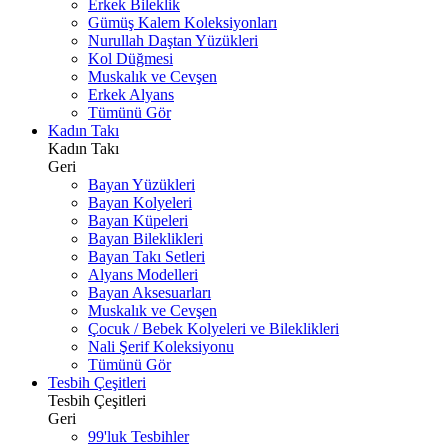
Erkek Bileklik
Gümüş Kalem Koleksiyonları
Nurullah Daştan Yüzükleri
Kol Düğmesi
Muskalık ve Cevşen
Erkek Alyans
Tümünü Gör
Kadın Takı
Kadın Takı
Geri
Bayan Yüzükleri
Bayan Kolyeleri
Bayan Küpeleri
Bayan Bileklikleri
Bayan Takı Setleri
Alyans Modelleri
Bayan Aksesuarları
Muskalık ve Cevşen
Çocuk / Bebek Kolyeleri ve Bileklikleri
Nali Şerif Koleksiyonu
Tümünü Gör
Tesbih Çeşitleri
Tesbih Çeşitleri
Geri
99'luk Tesbihler