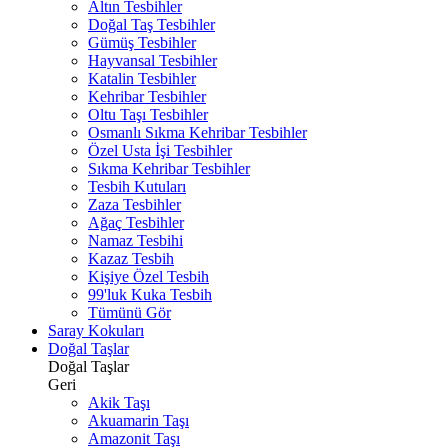
Altın Tesbihler
Doğal Taş Tesbihler
Gümüş Tesbihler
Hayvansal Tesbihler
Katalin Tesbihler
Kehribar Tesbihler
Oltu Taşı Tesbihler
Osmanlı Sıkma Kehribar Tesbihler
Özel Usta İşi Tesbihler
Sıkma Kehribar Tesbihler
Tesbih Kutuları
Zaza Tesbihler
Ağaç Tesbihler
Namaz Tesbihi
Kazaz Tesbih
Kişiye Özel Tesbih
99'luk Kuka Tesbih
Tümünü Gör
Saray Kokuları
Doğal Taşlar
Doğal Taşlar
Geri
Akik Taşı
Akuamarin Taşı
Amazonit Taşı