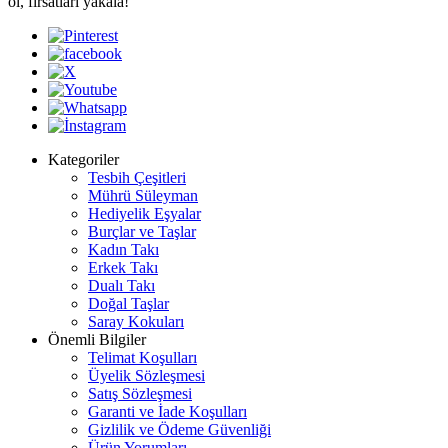
ol, fırsatları yakala!
Kategoriler
Tesbih Çeşitleri
Mührü Süleyman
Hediyelik Eşyalar
Burçlar ve Taşlar
Kadın Takı
Erkek Takı
Dualı Takı
Doğal Taşlar
Saray Kokuları
Önemli Bilgiler
Telimat Koşulları
Üyelik Sözleşmesi
Satış Sözleşmesi
Garanti ve İade Koşulları
Gizlilik ve Ödeme Güvenliği
Ürün Yorumları