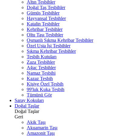
Altın Tesbihler
Doğal Taş Tesbihler
Gümüş Tesbihler
Hayvansal Tesbihler
Katalin Tesbihler
Kehribar Tesbihler
Oltu Taşı Tesbihler
Osmanlı Sıkma Kehribar Tesbihler
Özel Usta İşi Tesbihler
Sıkma Kehribar Tesbihler
Tesbih Kutuları
Zaza Tesbihler
Ağaç Tesbihler
Namaz Tesbihi
Kazaz Tesbih
Kişiye Özel Tesbih
99'luk Kuka Tesbih
Tümünü Gör
Saray Kokuları
Doğal Taşlar
Doğal Taşlar
Geri
Akik Taşı
Akuamarin Taşı
Amazonit Taşı