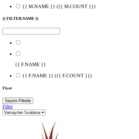
{{ M.NAME }}
({{ M.COUNT }})
{{ FILTER.NAME }}
{{ F.NAME }}
{{ F.NAME }}
({{ F.COUNT }})
Fiyat
Seçimi Filtrele
Filtre