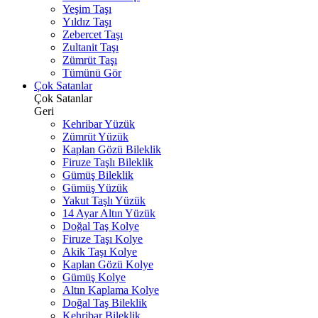
Yeşim Taşı
Yıldız Taşı
Zebercet Taşı
Zultanit Taşı
Zümrüt Taşı
Tümünü Gör
Çok Satanlar
Çok Satanlar
Geri
Kehribar Yüzük
Zümrüt Yüzük
Kaplan Gözü Bileklik
Firuze Taşlı Bileklik
Gümüş Bileklik
Gümüş Yüzük
Yakut Taşlı Yüzük
14 Ayar Altın Yüzük
Doğal Taş Kolye
Firuze Taşı Kolye
Akik Taşı Kolye
Kaplan Gözü Kolye
Gümüş Kolye
Altın Kaplama Kolye
Doğal Taş Bileklik
Kehribar Bileklik