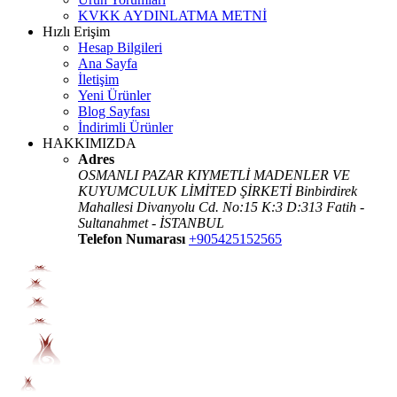
KVKK AYDINLATMA METNİ
Hızlı Erişim
Hesap Bilgileri
Ana Sayfa
İletişim
Yeni Ürünler
Blog Sayfası
İndirimli Ürünler
HAKKIMIZDA
Adres
OSMANLI PAZAR KIYMETLİ MADENLER VE
KUYUMCULUK LİMİTED ŞİRKETİ Binbirdirek
Mahallesi Divanyolu Cd. No:15 K:3 D:313 Fatih -
Sultanahmet - İSTANBUL
Telefon Numarası
+905425152565