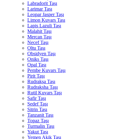
Labradorit Taşı
Larimar Taşı
Leopar Jasper Taşı
Limon Kuvars Taşı
Lapis Lazuli Taşı
Malahit Taşı
Mercan Taşı
Necef Taşı
Oltu Taşı
Obsidyen Taşı
Oniks Taşı
Opal Taşı
Pembe Kuvars Taşı
Pirit Taşı
Rudrakşa Taşı
Rudraksha Taşı
Rutil Kuvars Taşı
Safir Taşı
Sedef Taşı
Sitrin Taşı
Tanzanit Taşı
Topaz Taşı
Turmalin Taşı
Yakut Taşı
Yemen Akik Taşı