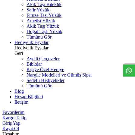
Akik Taşı Bileklik
Safir Yüzük
Firuze Taşı Yüzük
Ametist Yüzük
Akik Taşı Yüzük
Doğal Taşlı Yüzük
Tümünü Gör
Hediyelik Eşyalar
W
h
t
s
a
p
p
D
e
s
t
e
H
a
t
t
Hediyelik Eşyalar
Geri
Ayetli Çerçeveler
Biblolar
Kişiye Özel Hediye
Nargile Modelleri ve Gümüş Sipsi
Sedefli Hediyelikler
Tümünü Gör
Blog
Hesap Bilgileri
İletişim
Favorilerim
Kargo Takip
Giriş Yap
Kayıt Ol
Hesabım