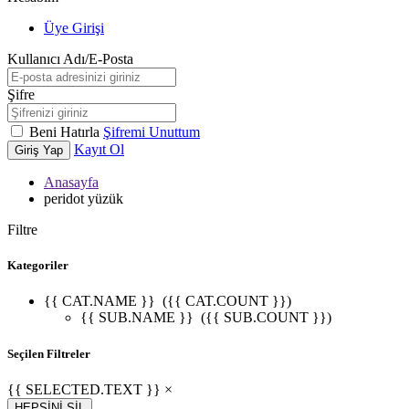
Üye Girişi
Kullanıcı Adı/E-Posta
Şifre
Beni Hatırla
Şifremi Unuttum
Kayıt Ol
Giriş Yap
Anasayfa
peridot yüzük
Filtre
Kategoriler
{{ CAT.NAME }}
({{ CAT.COUNT }})
{{ SUB.NAME }}
({{ SUB.COUNT }})
Seçilen Filtreler
{{ SELECTED.TEXT }} ×
HEPSİNİ SİL