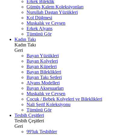
Erkek Bileklik
Gümüş Kalem Koleksiyonları
Nurullah Daştan Yüzükleri
Kol Düğmesi
Muskalık ve Cevşen
Erkek Alyans
Tümünü Gör
Kadın Takı
Kadın Takı
Geri
Bayan Yüzükleri
Bayan Kolyeleri
Bayan Küpeleri
Bayan Bileklikleri
Bayan Takı Setleri
Alyans Modelleri
Bayan Aksesuarları
Muskalık ve Cevşen
Çocuk / Bebek Kolyeleri ve Bileklikleri
Nali Şerif Koleksiyonu
Tümünü Gör
Tesbih Çeşitleri
Tesbih Çeşitleri
Geri
99'luk Tesbihler