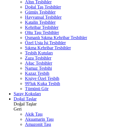
Altın Tesbihler
Doğal Taş Tesbihler
Gümüş Tesbihler
Hayvansal Tesbihler
Katalin Tesbihler
Kehribar Tesbihler
Oltu Taşı Tesbihler
Osmanlı Sıkma Kehribar Tesbihler
Özel Usta İşi Tesbihler
Sıkma Kehribar Tesbihler
Tesbih Kutuları
Zaza Tesbihler
Ağaç Tesbihler
Namaz Tesbihi
Kazaz Tesbih
Kişiye Özel Tesbih
99'luk Kuka Tesbih
Tümünü Gör
Saray Kokuları
Doğal Taşlar
Doğal Taşlar
Geri
Akik Taşı
Akuamarin Taşı
Amazonit Taşı