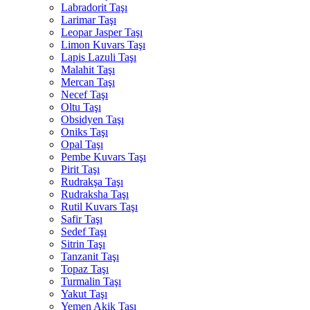
Labradorit Taşı
Larimar Taşı
Leopar Jasper Taşı
Limon Kuvars Taşı
Lapis Lazuli Taşı
Malahit Taşı
Mercan Taşı
Necef Taşı
Oltu Taşı
Obsidyen Taşı
Oniks Taşı
Opal Taşı
Pembe Kuvars Taşı
Pirit Taşı
Rudrakşa Taşı
Rudraksha Taşı
Rutil Kuvars Taşı
Safir Taşı
Sedef Taşı
Sitrin Taşı
Tanzanit Taşı
Topaz Taşı
Turmalin Taşı
Yakut Taşı
Yemen Akik Taşı