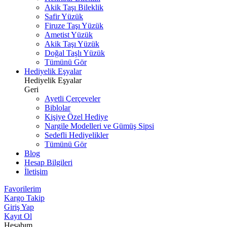
Akik Taşı Bileklik
Safir Yüzük
Firuze Taşı Yüzük
Ametist Yüzük
Akik Taşı Yüzük
Doğal Taşlı Yüzük
Tümünü Gör
Hediyelik Eşyalar
Hediyelik Eşyalar
Geri
Ayetli Çerçeveler
Biblolar
Kişiye Özel Hediye
Nargile Modelleri ve Gümüş Sipsi
Sedefli Hediyelikler
Tümünü Gör
Blog
Hesap Bilgileri
İletişim
Favorilerim
Kargo Takip
Giriş Yap
Kayıt Ol
Hesabım