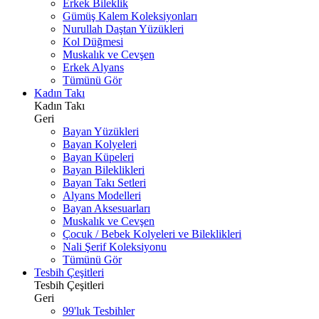
Erkek Bileklik
Gümüş Kalem Koleksiyonları
Nurullah Daştan Yüzükleri
Kol Düğmesi
Muskalık ve Cevşen
Erkek Alyans
Tümünü Gör
Kadın Takı
Kadın Takı
Geri
Bayan Yüzükleri
Bayan Kolyeleri
Bayan Küpeleri
Bayan Bileklikleri
Bayan Takı Setleri
Alyans Modelleri
Bayan Aksesuarları
Muskalık ve Cevşen
Çocuk / Bebek Kolyeleri ve Bileklikleri
Nali Şerif Koleksiyonu
Tümünü Gör
Tesbih Çeşitleri
Tesbih Çeşitleri
Geri
99'luk Tesbihler