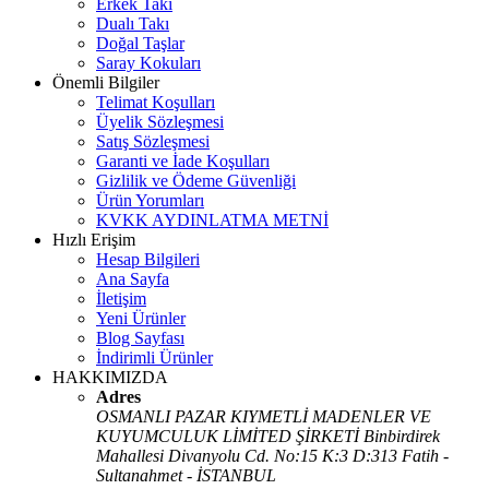
Erkek Takı
Dualı Takı
Doğal Taşlar
Saray Kokuları
Önemli Bilgiler
Telimat Koşulları
Üyelik Sözleşmesi
Satış Sözleşmesi
Garanti ve İade Koşulları
Gizlilik ve Ödeme Güvenliği
Ürün Yorumları
KVKK AYDINLATMA METNİ
Hızlı Erişim
Hesap Bilgileri
Ana Sayfa
İletişim
Yeni Ürünler
Blog Sayfası
İndirimli Ürünler
HAKKIMIZDA
Adres
OSMANLI PAZAR KIYMETLİ MADENLER VE
KUYUMCULUK LİMİTED ŞİRKETİ Binbirdirek
Mahallesi Divanyolu Cd. No:15 K:3 D:313 Fatih -
Sultanahmet - İSTANBUL