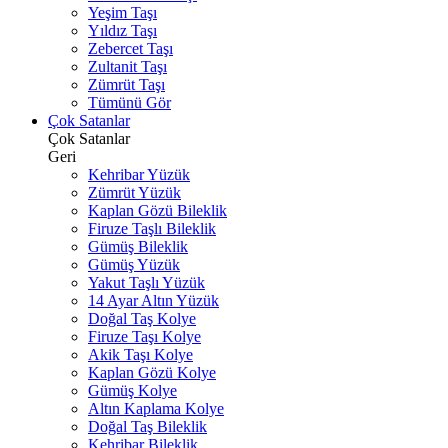
Yeşim Taşı
Yıldız Taşı
Zebercet Taşı
Zultanit Taşı
Zümrüt Taşı
Tümünü Gör
Çok Satanlar
Çok Satanlar
Geri
Kehribar Yüzük
Zümrüt Yüzük
Kaplan Gözü Bileklik
Firuze Taşlı Bileklik
Gümüş Bileklik
Gümüş Yüzük
Yakut Taşlı Yüzük
14 Ayar Altın Yüzük
Doğal Taş Kolye
Firuze Taşı Kolye
Akik Taşı Kolye
Kaplan Gözü Kolye
Gümüş Kolye
Altın Kaplama Kolye
Doğal Taş Bileklik
Kehribar Bileklik