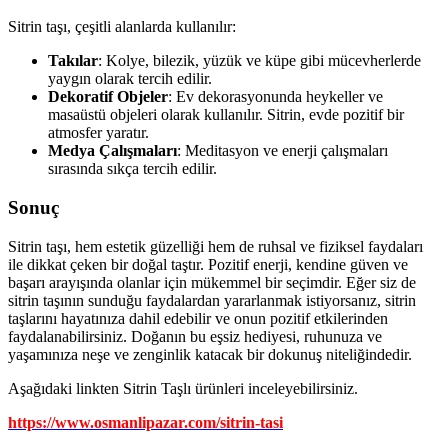
Sitrin taşı, çeşitli alanlarda kullanılır:
Takılar
: Kolye, bilezik, yüzük ve küpe gibi mücevherlerde
yaygın olarak tercih edilir.
Dekoratif Objeler
: Ev dekorasyonunda heykeller ve
masaüstü objeleri olarak kullanılır. Sitrin, evde pozitif bir
atmosfer yaratır.
Medya Çalışmaları
: Meditasyon ve enerji çalışmaları
sırasında sıkça tercih edilir.
Sonuç
Sitrin taşı, hem estetik güzelliği hem de ruhsal ve fiziksel faydaları
ile dikkat çeken bir doğal taştır. Pozitif enerji, kendine güven ve
başarı arayışında olanlar için mükemmel bir seçimdir. Eğer siz de
sitrin taşının sunduğu faydalardan yararlanmak istiyorsanız, sitrin
taşlarını hayatınıza dahil edebilir ve onun pozitif etkilerinden
faydalanabilirsiniz. Doğanın bu eşsiz hediyesi, ruhunuza ve
yaşamınıza neşe ve zenginlik katacak bir dokunuş niteliğindedir.
Aşağıdaki linkten Sitrin Taşlı ürünleri inceleyebilirsiniz.
https://www.osmanlipazar.com/sitrin-tasi