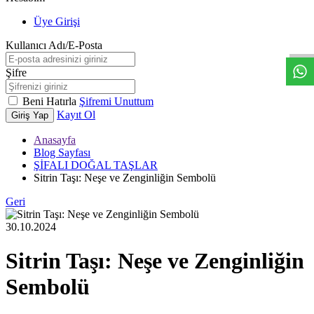
W
h
t
s
a
p
p
D
e
s
t
e
H
a
t
t
Üye Girişi
Kullanıcı Adı/E-Posta
Şifre
Beni Hatırla
Şifremi Unuttum
Kayıt Ol
Giriş Yap
Anasayfa
Blog Sayfası
ŞİFALI DOĞAL TAŞLAR
Sitrin Taşı: Neşe ve Zenginliğin Sembolü
Geri
30.10.2024
Sitrin Taşı: Neşe ve Zenginliğin
Sembolü