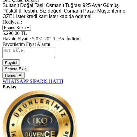
Sultanit Doğal Taşlı Osmanlı Tuğrası 925 Ayar Gümüş
Püsküllü Tesbih. Siz değerli Osmanlı Pazar Müşterilerine
ÖZEL ister kredi kartı ister kapıda ödeme!
Hediyesi :
5.296,00
TL
Havale Fiyatı :
5.031,20
TL
%5
İndirim
Favorilerim
Fiyat Alarmı
Kaydet
Sepete Ekle
Hemen Al
WHATSAPP SİPARİŞ HATTI
Paylaş