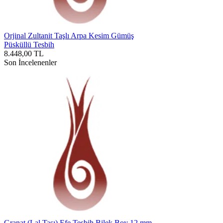
Orjinal Zultanit Taşlı Arpa Kesim Gümüş
Püsküllü Tesbih
8.448,00
TL
Son İncelenenler
Granat (Lal Taşı) Efe Tesbih Bilek Boy 12 mm