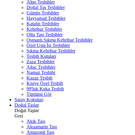
Altın Tesbihler
Doğal Taş Tesbihler
Gümüş Tesbihler
Hayvansal Tesbihler
Katalin Tesbihler
Kehribar Tesbihler
Oltu Taşı Tesbihler
Osmanlı Sıkma Kehribar Tesbihler
Özel Usta İşi Tesbihler
Sıkma Kehribar Tesbihler
Tesbih Kutuları
Zaza Tesbihler
Ağaç Tesbihler
Namaz Tesbihi
Kazaz Tesbih
Kişiye Özel Tesbih
99'luk Kuka Tesbih
Tümünü Gör
Saray Kokuları
Doğal Taşlar
Doğal Taşlar
Geri
Akik Taşı
Akuamarin Taşı
Amazonit Taşı