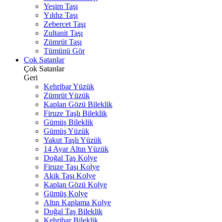
Yeşim Taşı
Yıldız Taşı
Zebercet Taşı
Zultanit Taşı
Zümrüt Taşı
Tümünü Gör
Çok Satanlar
Çok Satanlar
Geri
Kehribar Yüzük
Zümrüt Yüzük
Kaplan Gözü Bileklik
Firuze Taşlı Bileklik
Gümüş Bileklik
Gümüş Yüzük
Yakut Taşlı Yüzük
14 Ayar Altın Yüzük
Doğal Taş Kolye
Firuze Taşı Kolye
Akik Taşı Kolye
Kaplan Gözü Kolye
Gümüş Kolye
Altın Kaplama Kolye
Doğal Taş Bileklik
Kehribar Bileklik