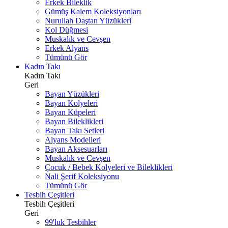
Erkek Bileklik
Gümüş Kalem Koleksiyonları
Nurullah Daştan Yüzükleri
Kol Düğmesi
Muskalık ve Cevşen
Erkek Alyans
Tümünü Gör
Kadın Takı
Kadın Takı
Geri
Bayan Yüzükleri
Bayan Kolyeleri
Bayan Küpeleri
Bayan Bileklikleri
Bayan Takı Setleri
Alyans Modelleri
Bayan Aksesuarları
Muskalık ve Cevşen
Çocuk / Bebek Kolyeleri ve Bileklikleri
Nali Şerif Koleksiyonu
Tümünü Gör
Tesbih Çeşitleri
Tesbih Çeşitleri
Geri
99'luk Tesbihler