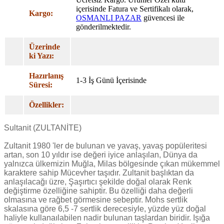
içerisinde Fatura ve Sertifikalı olarak,
Kargo:
OSMANLI PAZAR
güvencesi ile
gönderilmektedir.
Üzerinde
ki Yazı:
Hazırlanış
1-3 İş Günü İçerisinde
Süresi:
Özellikler:
Sultanit (ZULTANİTE)
Zultanit 1980 'ler de bulunan ve yavaş, yavaş popüleritesi
artan, son 10 yıldır ise değeri iyice anlaşılan, Dünya da
yalnızca ülkemizin Muğla, Milas bölgesinde çıkan mükemmel
karaktere sahip Mücevher taşıdır. Zultanit başlıktan da
anlaşılacağı üzre, Şaşırtıcı şekilde doğal olarak Renk
değiştirme özelliğine sahiptir. Bu özelliği daha değerli
olmasına ve rağbet görmesine sebeptir. Mohs sertlik
skalasına göre 6,5 -7 sertlik derecesiyle, yüzde yüz doğal
haliyle kullanaılabilen nadir bulunan taşlardan biridir. Işığa