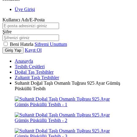
Üye Girişi
Kullanıcı Adı/E-Posta
Şifre
Beni Hatırla
Şifremi Unuttum
Kayıt Ol
Giriş Yap
Anasayfa
Tesbih Çeşitleri
Doğal Taş Tesbihler
Zultanit Taşlı Tesbihler
Sultanit Doğal Taşlı Osmanlı Tuğrası 925 Ayar Gümüş
Püsküllü Tesbih