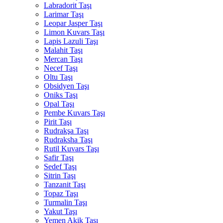
Labradorit Taşı
Larimar Taşı
Leopar Jasper Taşı
Limon Kuvars Taşı
Lapis Lazuli Taşı
Malahit Taşı
Mercan Taşı
Necef Taşı
Oltu Taşı
Obsidyen Taşı
Oniks Taşı
Opal Taşı
Pembe Kuvars Taşı
Pirit Taşı
Rudrakşa Taşı
Rudraksha Taşı
Rutil Kuvars Taşı
Safir Taşı
Sedef Taşı
Sitrin Taşı
Tanzanit Taşı
Topaz Taşı
Turmalin Taşı
Yakut Taşı
Yemen Akik Taşı