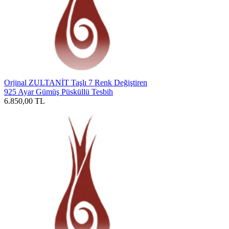
Orjinal ZULTANİT Taşlı 7 Renk Değiştiren
925 Ayar Gümüş Püsküllü Tesbih
6.850,00
TL