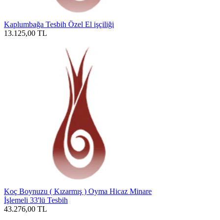
Kaplumbağa Tesbih Özel El işçiliği
13.125,00
TL
Koç Boynuzu ( Kızarmış ) Oyma Hicaz Minare
İşlemeli 33'lü Tesbih
43.276,00
TL