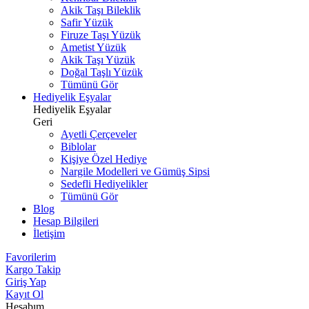
Akik Taşı Bileklik
Safir Yüzük
Firuze Taşı Yüzük
Ametist Yüzük
Akik Taşı Yüzük
Doğal Taşlı Yüzük
Tümünü Gör
Hediyelik Eşyalar
Hediyelik Eşyalar
Geri
Ayetli Çerçeveler
Biblolar
Kişiye Özel Hediye
Nargile Modelleri ve Gümüş Sipsi
Sedefli Hediyelikler
Tümünü Gör
Blog
Hesap Bilgileri
İletişim
Favorilerim
Kargo Takip
Giriş Yap
Kayıt Ol
Hesabım