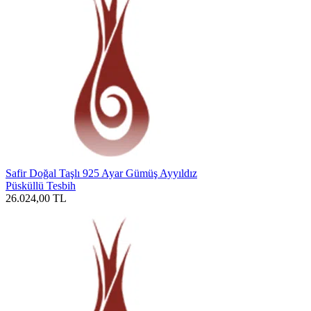
Safir Doğal Taşlı 925 Ayar Gümüş Ayyıldız
Püsküllü Tesbih
26.024,00
TL