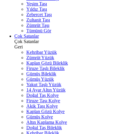
Yeşim Taşı
Yıldız Taşı
Zebercet Taşı
Zultanit Taşı
Zümrüt Taşı
Tümünü Gör
Çok Satanlar
Çok Satanlar
Geri
Kehribar Yüzük
Zümrüt Yüzük
Kaplan Gözü Bileklik
Firuze Taşlı Bileklik
Gümüş Bileklik
Gümüş Yüzük
Yakut Taşlı Yüzük
14 Ayar Altın Yüzük
Doğal Taş Kolye
Firuze Taşı Kolye
Akik Taşı Kolye
Kaplan Gözü Kolye
Gümüş Kolye
Altın Kaplama Kolye
Doğal Taş Bileklik
Kehribar Bileklik