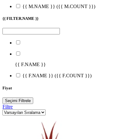
{{ M.NAME }}
({{ M.COUNT }})
{{ FILTER.NAME }}
{{ F.NAME }}
{{ F.NAME }}
({{ F.COUNT }})
Fiyat
Seçimi Filtrele
Filtre