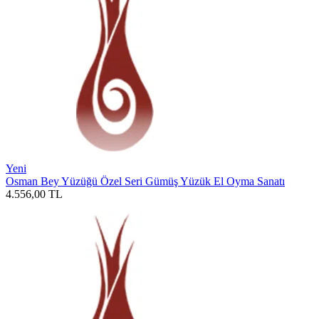
Yeni
Osman Bey Yüzüğü Özel Seri Gümüş Yüzük El Oyma Sanatı
4.556,00
TL