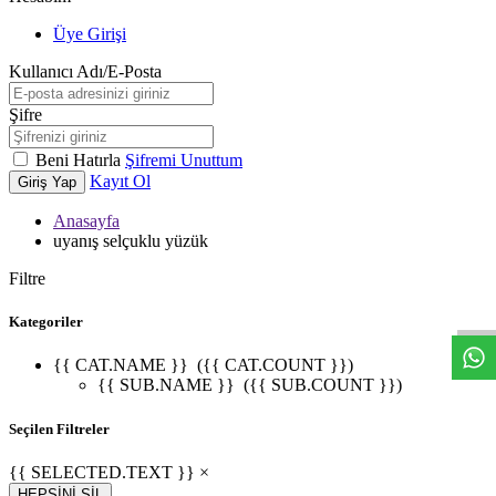
Üye Girişi
Kullanıcı Adı/E-Posta
Şifre
Beni Hatırla
Şifremi Unuttum
Kayıt Ol
Giriş Yap
Anasayfa
uyanış selçuklu yüzük
W
h
t
s
a
p
p
D
e
s
t
e
H
a
t
t
Filtre
Kategoriler
{{ CAT.NAME }}
({{ CAT.COUNT }})
{{ SUB.NAME }}
({{ SUB.COUNT }})
Seçilen Filtreler
{{ SELECTED.TEXT }} ×
HEPSİNİ SİL