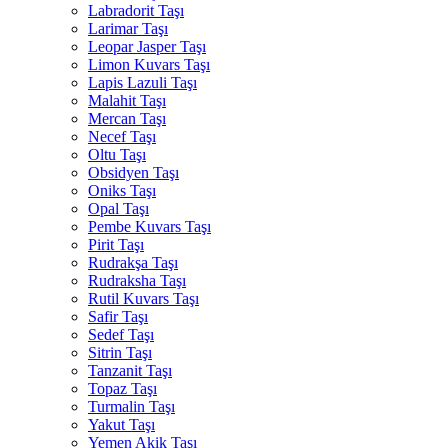
Labradorit Taşı
Larimar Taşı
Leopar Jasper Taşı
Limon Kuvars Taşı
Lapis Lazuli Taşı
Malahit Taşı
Mercan Taşı
Necef Taşı
Oltu Taşı
Obsidyen Taşı
Oniks Taşı
Opal Taşı
Pembe Kuvars Taşı
Pirit Taşı
Rudrakşa Taşı
Rudraksha Taşı
Rutil Kuvars Taşı
Safir Taşı
Sedef Taşı
Sitrin Taşı
Tanzanit Taşı
Topaz Taşı
Turmalin Taşı
Yakut Taşı
Yemen Akik Taşı