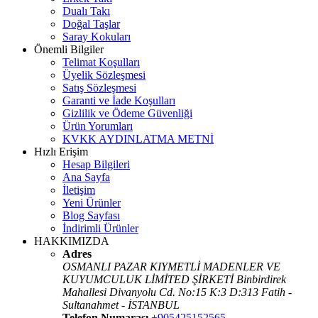
Dualı Takı
Doğal Taşlar
Saray Kokuları
Önemli Bilgiler
Telimat Koşulları
Üyelik Sözleşmesi
Satış Sözleşmesi
Garanti ve İade Koşulları
Gizlilik ve Ödeme Güvenliği
Ürün Yorumları
KVKK AYDINLATMA METNİ
Hızlı Erişim
Hesap Bilgileri
Ana Sayfa
İletişim
Yeni Ürünler
Blog Sayfası
İndirimli Ürünler
HAKKIMIZDA
Adres
OSMANLI PAZAR KIYMETLİ MADENLER VE
KUYUMCULUK LİMİTED ŞİRKETİ Binbirdirek
Mahallesi Divanyolu Cd. No:15 K:3 D:313 Fatih -
Sultanahmet - İSTANBUL
Telefon Numarası
+905425152565