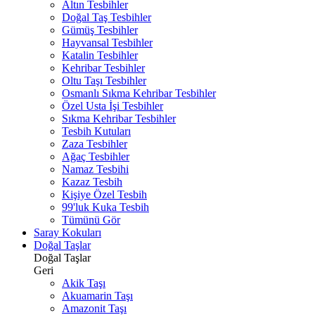
Altın Tesbihler
Doğal Taş Tesbihler
Gümüş Tesbihler
Hayvansal Tesbihler
Katalin Tesbihler
Kehribar Tesbihler
Oltu Taşı Tesbihler
Osmanlı Sıkma Kehribar Tesbihler
Özel Usta İşi Tesbihler
Sıkma Kehribar Tesbihler
Tesbih Kutuları
Zaza Tesbihler
Ağaç Tesbihler
Namaz Tesbihi
Kazaz Tesbih
Kişiye Özel Tesbih
99'luk Kuka Tesbih
Tümünü Gör
Saray Kokuları
Doğal Taşlar
Doğal Taşlar
Geri
Akik Taşı
Akuamarin Taşı
Amazonit Taşı