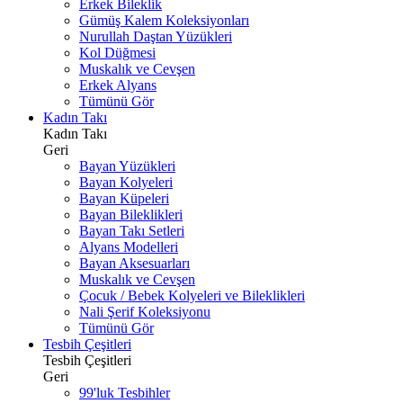
Erkek Bileklik
Gümüş Kalem Koleksiyonları
Nurullah Daştan Yüzükleri
Kol Düğmesi
Muskalık ve Cevşen
Erkek Alyans
Tümünü Gör
Kadın Takı
Kadın Takı
Geri
Bayan Yüzükleri
Bayan Kolyeleri
Bayan Küpeleri
Bayan Bileklikleri
Bayan Takı Setleri
Alyans Modelleri
Bayan Aksesuarları
Muskalık ve Cevşen
Çocuk / Bebek Kolyeleri ve Bileklikleri
Nali Şerif Koleksiyonu
Tümünü Gör
Tesbih Çeşitleri
Tesbih Çeşitleri
Geri
99'luk Tesbihler