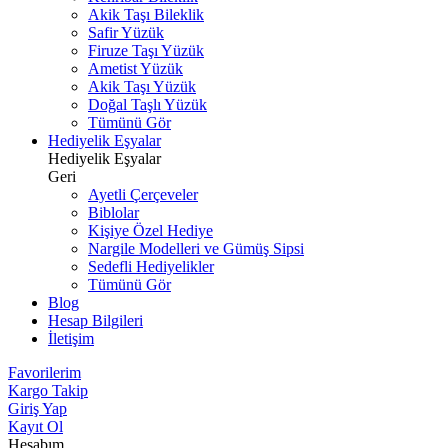
Akik Taşı Bileklik
Safir Yüzük
Firuze Taşı Yüzük
Ametist Yüzük
Akik Taşı Yüzük
Doğal Taşlı Yüzük
Tümünü Gör
Hediyelik Eşyalar
Hediyelik Eşyalar
Geri
Ayetli Çerçeveler
Biblolar
Kişiye Özel Hediye
Nargile Modelleri ve Gümüş Sipsi
Sedefli Hediyelikler
Tümünü Gör
Blog
Hesap Bilgileri
İletişim
Favorilerim
Kargo Takip
Giriş Yap
Kayıt Ol
Hesabım