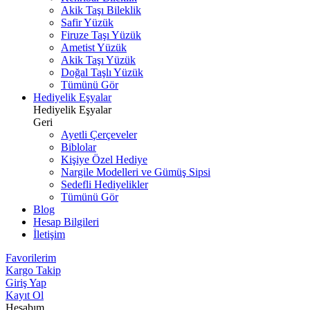
Akik Taşı Bileklik
Safir Yüzük
Firuze Taşı Yüzük
Ametist Yüzük
Akik Taşı Yüzük
Doğal Taşlı Yüzük
Tümünü Gör
Hediyelik Eşyalar
Hediyelik Eşyalar
Geri
Ayetli Çerçeveler
Biblolar
Kişiye Özel Hediye
Nargile Modelleri ve Gümüş Sipsi
Sedefli Hediyelikler
Tümünü Gör
Blog
Hesap Bilgileri
İletişim
Favorilerim
Kargo Takip
Giriş Yap
Kayıt Ol
Hesabım