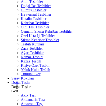
Altın Tesbihler
Doğal Taş Tesbihler
Gümüş Tesbihler
Hayvansal Tesbihler
Katalin Tesbihler
Kehribar Tesbihler
Oltu Taşı Tesbihler
Osmanlı Sıkma Kehribar Tesbihler
Özel Usta İşi Tesbihler
Sıkma Kehribar Tesbihler
Tesbih Kutuları
Zaza Tesbihler
Ağaç Tesbihler
Namaz Tesbihi
Kazaz Tesbih
Kişiye Özel Tesbih
99'luk Kuka Tesbih
Tümünü Gör
Saray Kokuları
Doğal Taşlar
Doğal Taşlar
Geri
Akik Taşı
Akuamarin Taşı
Amazonit Taşı