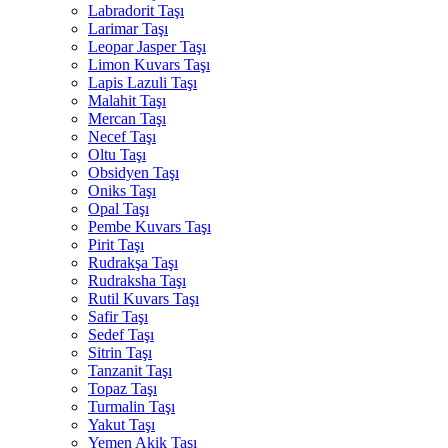
Labradorit Taşı
Larimar Taşı
Leopar Jasper Taşı
Limon Kuvars Taşı
Lapis Lazuli Taşı
Malahit Taşı
Mercan Taşı
Necef Taşı
Oltu Taşı
Obsidyen Taşı
Oniks Taşı
Opal Taşı
Pembe Kuvars Taşı
Pirit Taşı
Rudrakşa Taşı
Rudraksha Taşı
Rutil Kuvars Taşı
Safir Taşı
Sedef Taşı
Sitrin Taşı
Tanzanit Taşı
Topaz Taşı
Turmalin Taşı
Yakut Taşı
Yemen Akik Taşı