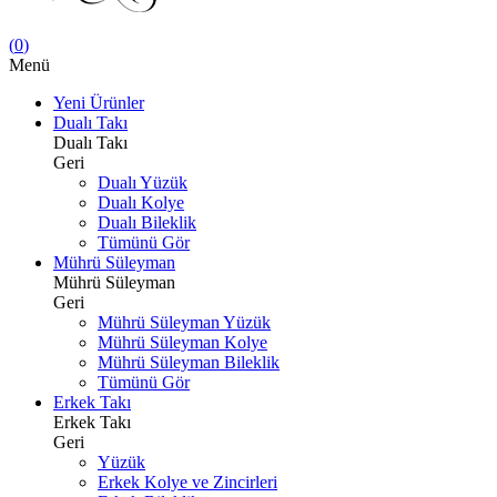
(
0
)
Menü
Yeni Ürünler
Dualı Takı
Dualı Takı
Geri
Dualı Yüzük
Dualı Kolye
Dualı Bileklik
Tümünü Gör
Mührü Süleyman
Mührü Süleyman
Geri
Mührü Süleyman Yüzük
Mührü Süleyman Kolye
Mührü Süleyman Bileklik
Tümünü Gör
Erkek Takı
Erkek Takı
Geri
Yüzük
Erkek Kolye ve Zincirleri