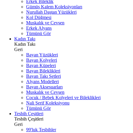
Erkek Bileklik
Gümüş Kalem Koleksiyonları
Nurullah Daştan Yüzükleri
Kol Düğmesi
Muskalık ve Cevşen
Erkek Alyans
Tümünü Gör
Kadın Takı
Kadın Takı
Geri
Bayan Yüzükleri
Bayan Kolyeleri
Bayan Küpeleri
Bayan Bileklikleri
Bayan Takı Setleri
Alyans Modelleri
Bayan Aksesuarları
Muskalık ve Cevşen
Çocuk / Bebek Kolyeleri ve Bileklikleri
Nali Şerif Koleksiyonu
Tümünü Gör
Tesbih Çeşitleri
Tesbih Çeşitleri
Geri
99'luk Tesbihler