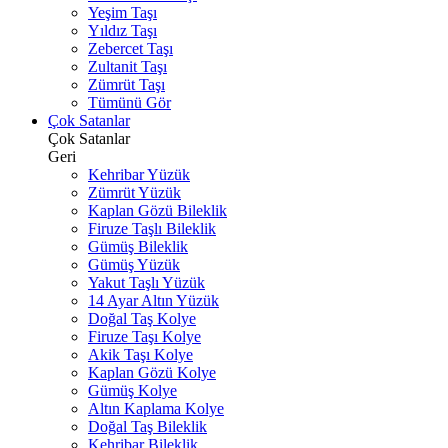
Yeşim Taşı
Yıldız Taşı
Zebercet Taşı
Zultanit Taşı
Zümrüt Taşı
Tümünü Gör
Çok Satanlar
Çok Satanlar
Geri
Kehribar Yüzük
Zümrüt Yüzük
Kaplan Gözü Bileklik
Firuze Taşlı Bileklik
Gümüş Bileklik
Gümüş Yüzük
Yakut Taşlı Yüzük
14 Ayar Altın Yüzük
Doğal Taş Kolye
Firuze Taşı Kolye
Akik Taşı Kolye
Kaplan Gözü Kolye
Gümüş Kolye
Altın Kaplama Kolye
Doğal Taş Bileklik
Kehribar Bileklik