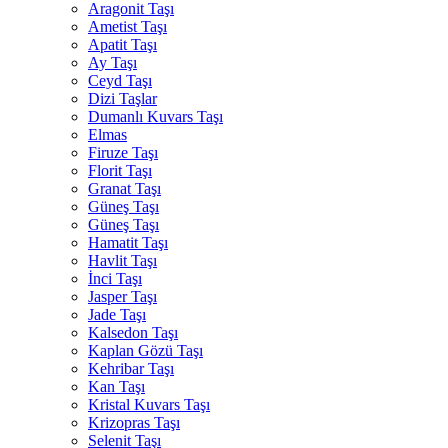
Aragonit Taşı
Ametist Taşı
Apatit Taşı
Ay Taşı
Ceyd Taşı
Dizi Taşlar
Dumanlı Kuvars Taşı
Elmas
Firuze Taşı
Florit Taşı
Granat Taşı
Güneş Taşı
Güneş Taşı
Hamatit Taşı
Havlit Taşı
İnci Taşı
Jasper Taşı
Jade Taşı
Kalsedon Taşı
Kaplan Gözü Taşı
Kehribar Taşı
Kan Taşı
Kristal Kuvars Taşı
Krizopras Taşı
Selenit Taşı