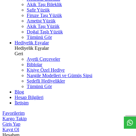
Akik Taşı Bileklik
Safir Yüzük
Firuze Taşı Yüzük
Ametist Yüzük
Akik Taşı Yüzük
Doğal Taşlı Yüzük
Tümünü Gör
Hediyelik Eşyalar
Hediyelik Eşyalar
Geri
Ayetli Çerçeveler
Biblolar
Kişiye Özel Hediye
Nargile Modelleri ve Gümüş Sipsi
Sedefli Hediyelikler
Tümünü Gör
Blog
Hesap Bilgileri
W
h
t
s
a
p
p
D
e
s
t
e
H
a
t
t
İletişim
Favorilerim
Kargo Takip
Giriş Yap
Kayıt Ol
Hesabım