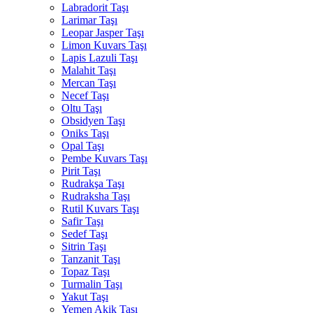
Labradorit Taşı
Larimar Taşı
Leopar Jasper Taşı
Limon Kuvars Taşı
Lapis Lazuli Taşı
Malahit Taşı
Mercan Taşı
Necef Taşı
Oltu Taşı
Obsidyen Taşı
Oniks Taşı
Opal Taşı
Pembe Kuvars Taşı
Pirit Taşı
Rudrakşa Taşı
Rudraksha Taşı
Rutil Kuvars Taşı
Safir Taşı
Sedef Taşı
Sitrin Taşı
Tanzanit Taşı
Topaz Taşı
Turmalin Taşı
Yakut Taşı
Yemen Akik Taşı