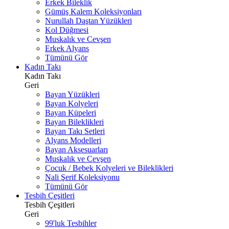
Erkek Bileklik
Gümüş Kalem Koleksiyonları
Nurullah Daştan Yüzükleri
Kol Düğmesi
Muskalık ve Cevşen
Erkek Alyans
Tümünü Gör
Kadın Takı
Kadın Takı
Geri
Bayan Yüzükleri
Bayan Kolyeleri
Bayan Küpeleri
Bayan Bileklikleri
Bayan Takı Setleri
Alyans Modelleri
Bayan Aksesuarları
Muskalık ve Cevşen
Çocuk / Bebek Kolyeleri ve Bileklikleri
Nali Şerif Koleksiyonu
Tümünü Gör
Tesbih Çeşitleri
Tesbih Çeşitleri
Geri
99'luk Tesbihler