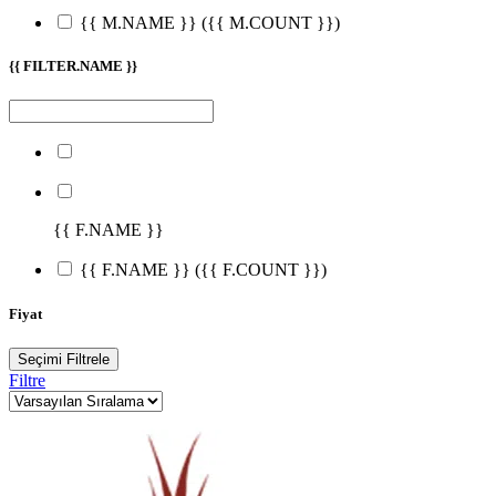
{{ M.NAME }}
({{ M.COUNT }})
{{ FILTER.NAME }}
{{ F.NAME }}
{{ F.NAME }}
({{ F.COUNT }})
Fiyat
Seçimi Filtrele
Filtre