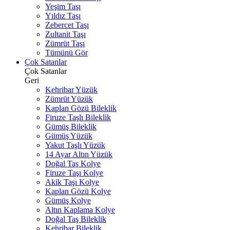
Yeşim Taşı
Yıldız Taşı
Zebercet Taşı
Zultanit Taşı
Zümrüt Taşı
Tümünü Gör
Çok Satanlar
Çok Satanlar
Geri
Kehribar Yüzük
Zümrüt Yüzük
Kaplan Gözü Bileklik
Firuze Taşlı Bileklik
Gümüş Bileklik
Gümüş Yüzük
Yakut Taşlı Yüzük
14 Ayar Altın Yüzük
Doğal Taş Kolye
Firuze Taşı Kolye
Akik Taşı Kolye
Kaplan Gözü Kolye
Gümüş Kolye
Altın Kaplama Kolye
Doğal Taş Bileklik
Kehribar Bileklik