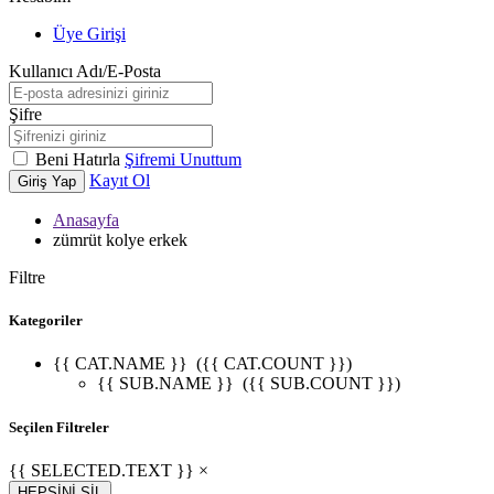
Üye Girişi
Kullanıcı Adı/E-Posta
Şifre
Beni Hatırla
Şifremi Unuttum
Kayıt Ol
Giriş Yap
Anasayfa
zümrüt kolye erkek
Filtre
Kategoriler
{{ CAT.NAME }}
({{ CAT.COUNT }})
{{ SUB.NAME }}
({{ SUB.COUNT }})
Seçilen Filtreler
{{ SELECTED.TEXT }} ×
HEPSİNİ SİL