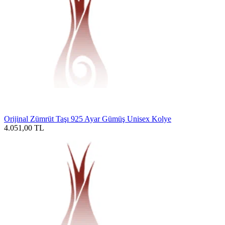
Orijinal Zümrüt Taşı 925 Ayar Gümüş Unisex Kolye
4.051,00
TL