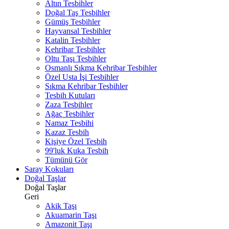
Altın Tesbihler
Doğal Taş Tesbihler
Gümüş Tesbihler
Hayvansal Tesbihler
Katalin Tesbihler
Kehribar Tesbihler
Oltu Taşı Tesbihler
Osmanlı Sıkma Kehribar Tesbihler
Özel Usta İşi Tesbihler
Sıkma Kehribar Tesbihler
Tesbih Kutuları
Zaza Tesbihler
Ağaç Tesbihler
Namaz Tesbihi
Kazaz Tesbih
Kişiye Özel Tesbih
99'luk Kuka Tesbih
Tümünü Gör
Saray Kokuları
Doğal Taşlar
Doğal Taşlar
Geri
Akik Taşı
Akuamarin Taşı
Amazonit Taşı