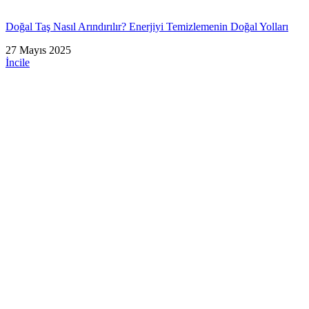
Doğal Taş Nasıl Arındırılır? Enerjiyi Temizlemenin Doğal Yolları
27 Mayıs 2025
İncile