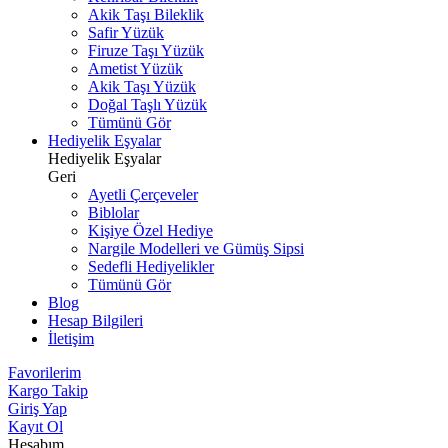
Akik Taşı Bileklik
Safir Yüzük
Firuze Taşı Yüzük
Ametist Yüzük
Akik Taşı Yüzük
Doğal Taşlı Yüzük
Tümünü Gör
Hediyelik Eşyalar
Hediyelik Eşyalar
Geri
Ayetli Çerçeveler
Biblolar
Kişiye Özel Hediye
Nargile Modelleri ve Gümüş Sipsi
Sedefli Hediyelikler
Tümünü Gör
Blog
Hesap Bilgileri
İletişim
Favorilerim
Kargo Takip
Giriş Yap
Kayıt Ol
Hesabım