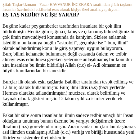
Şifalı Taşlar Uzmanı - Yazar HAVVANUR İNCEKARA tarafından şifalı taşların
insanlar üzerindeki etkilerini esas alarak kişiye özel analiz yapılıyor...
EŞ TAŞ NEDİR? NE İŞE YARAR?
Bugüne kadar peygamberler tarafından insanlara bir çok ilim
bildirilmiştir Henüz gün ışığına çıkmış ve çıkmamış bilmediğimiz bir
çok ilmin mevcudiyeti konusunda da kaniyim. Sizlere anlatmak
istediğim bu konuya bugün "astroloji", geçmişte ise " burç ilimi"
olarak adlandırılmış konu ile giriş yapmayı uygun buluyorum.
Burç bilimi kehanette bulunmayı değil esasında önlem ve tedbir
almayı esas edinilmesi gereken yeterince anlaşılmamış bir konudur
zira insanlara bu ilmin bildirilişi Allah (c.c) el- Adl olmasının en
büyük kanıtlarından bir tanesidir.
Burçlar ilk olarak eski çağlarda Babiller tarafından tespit edilmiş ve
12 burç olarak kullanılmıştır. Burç ilmi İdris (a.s) (bazı yerlerde
Hermes olarakta adlandırılmıştır.) mucizesi olarak belirtilmiş ve
kaynak olarak gösterilmiştir. 12 takım yıldıza isimler verilerek
kullanılmıştır.
Fakat bir süre sonra insanlar bu ilmin sadece tedbir amaçlı bir ihsan
olduğunu unutmuş bunun üzerine bu yargıyı değiştirmek üzere
İbrahim ( a.s) görevlendirilmiştir. Zira insanlar burçları tanrılaştırarak
asıl ilimden uzaklaşmış Allah (c.c.) varlığı ve birliği hususunda yeni
fikirler ve sistemler üretmişlerdir.