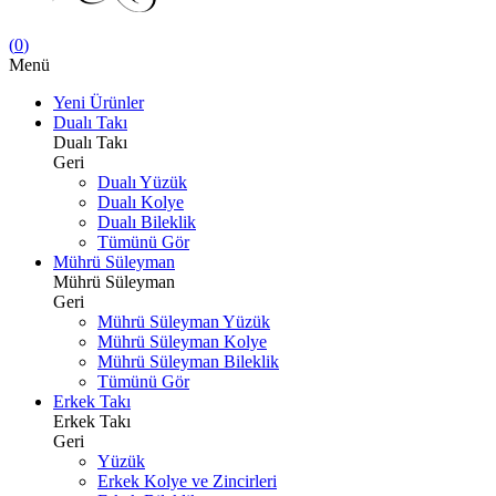
(
0
)
Menü
Yeni Ürünler
Dualı Takı
Dualı Takı
Geri
Dualı Yüzük
Dualı Kolye
Dualı Bileklik
Tümünü Gör
Mührü Süleyman
Mührü Süleyman
Geri
Mührü Süleyman Yüzük
Mührü Süleyman Kolye
Mührü Süleyman Bileklik
Tümünü Gör
Erkek Takı
Erkek Takı
Geri
Yüzük
Erkek Kolye ve Zincirleri