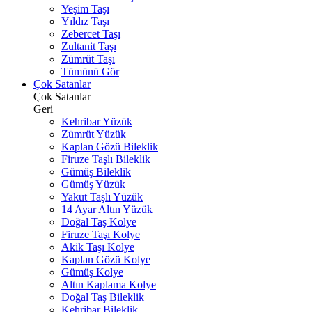
Yeşim Taşı
Yıldız Taşı
Zebercet Taşı
Zultanit Taşı
Zümrüt Taşı
Tümünü Gör
Çok Satanlar
Çok Satanlar
Geri
Kehribar Yüzük
Zümrüt Yüzük
Kaplan Gözü Bileklik
Firuze Taşlı Bileklik
Gümüş Bileklik
Gümüş Yüzük
Yakut Taşlı Yüzük
14 Ayar Altın Yüzük
Doğal Taş Kolye
Firuze Taşı Kolye
Akik Taşı Kolye
Kaplan Gözü Kolye
Gümüş Kolye
Altın Kaplama Kolye
Doğal Taş Bileklik
Kehribar Bileklik