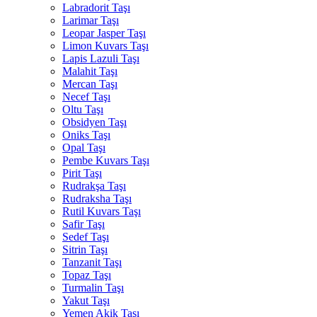
Labradorit Taşı
Larimar Taşı
Leopar Jasper Taşı
Limon Kuvars Taşı
Lapis Lazuli Taşı
Malahit Taşı
Mercan Taşı
Necef Taşı
Oltu Taşı
Obsidyen Taşı
Oniks Taşı
Opal Taşı
Pembe Kuvars Taşı
Pirit Taşı
Rudrakşa Taşı
Rudraksha Taşı
Rutil Kuvars Taşı
Safir Taşı
Sedef Taşı
Sitrin Taşı
Tanzanit Taşı
Topaz Taşı
Turmalin Taşı
Yakut Taşı
Yemen Akik Taşı