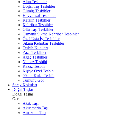
Altın Tesbihler
Doğal Taş Tesbihler
Gümüş Tesbihler
Hayvansal Tesbihler
Katalin Tesbihler
Kehribar Tesbihler
Oltu Taşı Tesbihler
Osmanlı Sıkma Kehribar Tesbihler
Özel Usta İşi Tesbihler
Sıkma Kehribar Tesbihler
Tesbih Kutuları
Zaza Tesbihler
Ağaç Tesbihler
Namaz Tesbihi
Kazaz Tesbih
Kişiye Özel Tesbih
99'luk Kuka Tesbih
Tümünü Gör
Saray Kokuları
Doğal Taşlar
Doğal Taşlar
Geri
Akik Taşı
Akuamarin Taşı
Amazonit Taşı