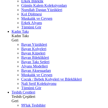
Erkek Bileklik
Gümüş Kalem Koleksiyonları
Nurullah Daştan Yüzükleri
Kol Düğmesi
Muskalık ve Cevşen
Erkek Alyans
Tümünü Gör
Kadın Takı
Kadın Takı
Geri
Bayan Yüzükleri
Bayan Kolyeleri
Bayan Küpeleri
Bayan Bileklikleri
Bayan Takı Setleri
Alyans Modelleri
Bayan Aksesuarları
Muskalık ve Cevşen
Çocuk / Bebek Kolyeleri ve Bileklikleri
Nali Şerif Koleksiyonu
Tümünü Gör
Tesbih Çeşitleri
Tesbih Çeşitleri
Geri
99'luk Tesbihler