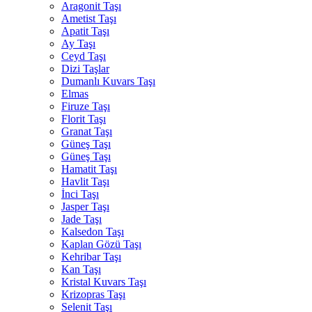
Aragonit Taşı
Ametist Taşı
Apatit Taşı
Ay Taşı
Ceyd Taşı
Dizi Taşlar
Dumanlı Kuvars Taşı
Elmas
Firuze Taşı
Florit Taşı
Granat Taşı
Güneş Taşı
Güneş Taşı
Hamatit Taşı
Havlit Taşı
İnci Taşı
Jasper Taşı
Jade Taşı
Kalsedon Taşı
Kaplan Gözü Taşı
Kehribar Taşı
Kan Taşı
Kristal Kuvars Taşı
Krizopras Taşı
Selenit Taşı