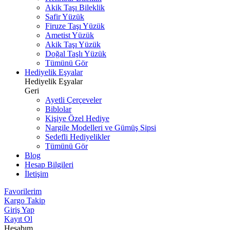
Akik Taşı Bileklik
Safir Yüzük
Firuze Taşı Yüzük
Ametist Yüzük
Akik Taşı Yüzük
Doğal Taşlı Yüzük
Tümünü Gör
Hediyelik Eşyalar
Hediyelik Eşyalar
Geri
Ayetli Çerçeveler
Biblolar
Kişiye Özel Hediye
Nargile Modelleri ve Gümüş Sipsi
Sedefli Hediyelikler
Tümünü Gör
Blog
Hesap Bilgileri
İletişim
Favorilerim
Kargo Takip
Giriş Yap
Kayıt Ol
Hesabım