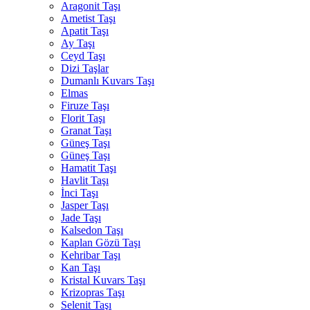
Aragonit Taşı
Ametist Taşı
Apatit Taşı
Ay Taşı
Ceyd Taşı
Dizi Taşlar
Dumanlı Kuvars Taşı
Elmas
Firuze Taşı
Florit Taşı
Granat Taşı
Güneş Taşı
Güneş Taşı
Hamatit Taşı
Havlit Taşı
İnci Taşı
Jasper Taşı
Jade Taşı
Kalsedon Taşı
Kaplan Gözü Taşı
Kehribar Taşı
Kan Taşı
Kristal Kuvars Taşı
Krizopras Taşı
Selenit Taşı