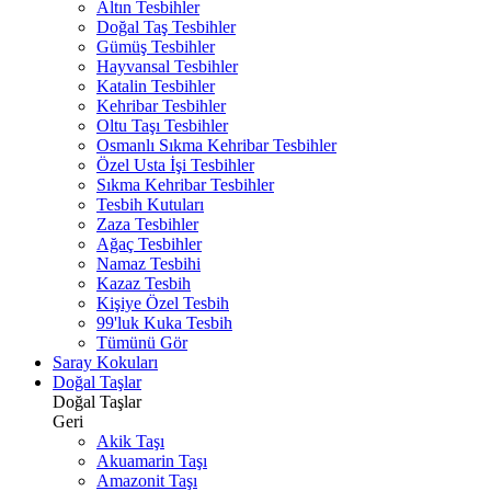
Altın Tesbihler
Doğal Taş Tesbihler
Gümüş Tesbihler
Hayvansal Tesbihler
Katalin Tesbihler
Kehribar Tesbihler
Oltu Taşı Tesbihler
Osmanlı Sıkma Kehribar Tesbihler
Özel Usta İşi Tesbihler
Sıkma Kehribar Tesbihler
Tesbih Kutuları
Zaza Tesbihler
Ağaç Tesbihler
Namaz Tesbihi
Kazaz Tesbih
Kişiye Özel Tesbih
99'luk Kuka Tesbih
Tümünü Gör
Saray Kokuları
Doğal Taşlar
Doğal Taşlar
Geri
Akik Taşı
Akuamarin Taşı
Amazonit Taşı