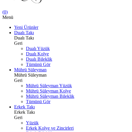
(
0
)
Menü
Yeni Ürünler
Dualı Takı
Dualı Takı
Geri
Dualı Yüzük
Dualı Kolye
Dualı Bileklik
Tümünü Gör
Mührü Süleyman
Mührü Süleyman
Geri
Mührü Süleyman Yüzük
Mührü Süleyman Kolye
Mührü Süleyman Bileklik
Tümünü Gör
Erkek Takı
Erkek Takı
Geri
Yüzük
Erkek Kolye ve Zincirleri