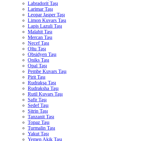
Labradorit Taşı
Larimar Taşı
Leopar Jasper Taşı
Limon Kuvars Taşı
Lapis Lazuli Taşı
Malahit Taşı
Mercan Taşı
Necef Taşı
Oltu Taşı
Obsidyen Taşı
Oniks Taşı
Opal Taşı
Pembe Kuvars Taşı
Pirit Taşı
Rudrakşa Taşı
Rudraksha Taşı
Rutil Kuvars Taşı
Safir Taşı
Sedef Taşı
Sitrin Taşı
Tanzanit Taşı
Topaz Taşı
Turmalin Taşı
Yakut Taşı
Yemen Akik Taşı