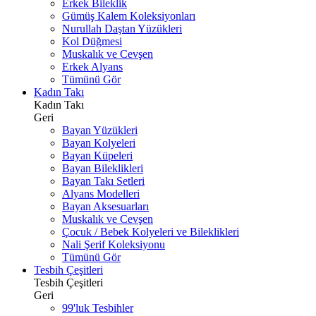
Erkek Bileklik
Gümüş Kalem Koleksiyonları
Nurullah Daştan Yüzükleri
Kol Düğmesi
Muskalık ve Cevşen
Erkek Alyans
Tümünü Gör
Kadın Takı
Kadın Takı
Geri
Bayan Yüzükleri
Bayan Kolyeleri
Bayan Küpeleri
Bayan Bileklikleri
Bayan Takı Setleri
Alyans Modelleri
Bayan Aksesuarları
Muskalık ve Cevşen
Çocuk / Bebek Kolyeleri ve Bileklikleri
Nali Şerif Koleksiyonu
Tümünü Gör
Tesbih Çeşitleri
Tesbih Çeşitleri
Geri
99'luk Tesbihler