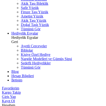
Akik Taşı Bileklik
Safir Yüzük
Firuze Taşı Yüzük
Ametist Yüzük
Akik Taşı Yüzük
Doğal Taşlı Yüzük
Tümünü Gör
Hediyelik Eşyalar
Hediyelik Eşyalar
Geri
Ayetli Çerçeveler
Biblolar
Kişiye Özel Hediye
Nargile Modelleri ve Gümüş Sipsi
Sedefli Hediyelikler
Tümünü Gör
Blog
Hesap Bilgileri
İletişim
Favorilerim
Kargo Takip
Giriş Yap
Kayıt Ol
Hesabım