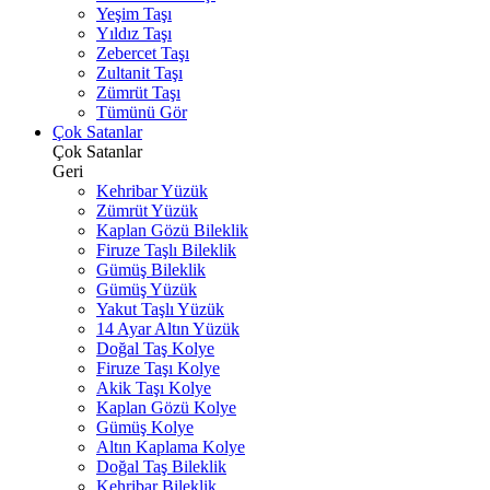
Yeşim Taşı
Yıldız Taşı
Zebercet Taşı
Zultanit Taşı
Zümrüt Taşı
Tümünü Gör
Çok Satanlar
Çok Satanlar
Geri
Kehribar Yüzük
Zümrüt Yüzük
Kaplan Gözü Bileklik
Firuze Taşlı Bileklik
Gümüş Bileklik
Gümüş Yüzük
Yakut Taşlı Yüzük
14 Ayar Altın Yüzük
Doğal Taş Kolye
Firuze Taşı Kolye
Akik Taşı Kolye
Kaplan Gözü Kolye
Gümüş Kolye
Altın Kaplama Kolye
Doğal Taş Bileklik
Kehribar Bileklik