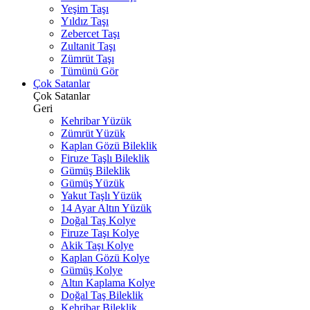
Yeşim Taşı
Yıldız Taşı
Zebercet Taşı
Zultanit Taşı
Zümrüt Taşı
Tümünü Gör
Çok Satanlar
Çok Satanlar
Geri
Kehribar Yüzük
Zümrüt Yüzük
Kaplan Gözü Bileklik
Firuze Taşlı Bileklik
Gümüş Bileklik
Gümüş Yüzük
Yakut Taşlı Yüzük
14 Ayar Altın Yüzük
Doğal Taş Kolye
Firuze Taşı Kolye
Akik Taşı Kolye
Kaplan Gözü Kolye
Gümüş Kolye
Altın Kaplama Kolye
Doğal Taş Bileklik
Kehribar Bileklik