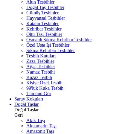
Altın Tesbihler
Doğal Taş Tesbihler
Gümüş Tesbihler
Hayvansal Tesbihler
Katalin Tesbihler
Kehribar Tesbihler
Oltu Taşı Tesbihler
Osmanlı Sıkma Kehribar Tesbihler
Özel Usta İşi Tesbihler
Sıkma Kehribar Tesbihler
Tesbih Kutuları
Zaza Tesbihler
Ağaç Tesbihler
Namaz Tesbihi
Kazaz Tesbih
Kişiye Özel Tesbih
99'luk Kuka Tesbih
Tümünü Gör
Saray Kokuları
Doğal Taşlar
Doğal Taşlar
Geri
Akik Taşı
Akuamarin Taşı
Amazonit Taşı