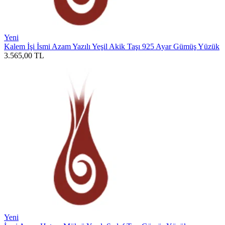
Yeni
Kalem İşi İsmi Azam Yazılı Yeşil Akik Taşı 925 Ayar Gümüş Yüzük
3.565,00
TL
Yeni