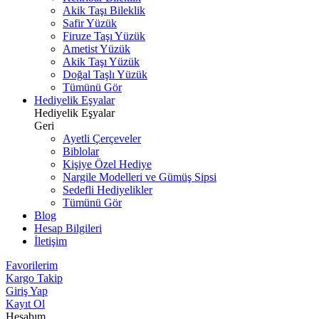
Akik Taşı Bileklik
Safir Yüzük
Firuze Taşı Yüzük
Ametist Yüzük
Akik Taşı Yüzük
Doğal Taşlı Yüzük
Tümünü Gör
Hediyelik Eşyalar
Hediyelik Eşyalar
Geri
Ayetli Çerçeveler
Biblolar
Kişiye Özel Hediye
Nargile Modelleri ve Gümüş Sipsi
Sedefli Hediyelikler
Tümünü Gör
Blog
Hesap Bilgileri
İletişim
Favorilerim
Kargo Takip
Giriş Yap
Kayıt Ol
Hesabım