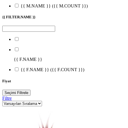
{{ M.NAME }}
({{ M.COUNT }})
{{ FILTER.NAME }}
{{ F.NAME }}
{{ F.NAME }}
({{ F.COUNT }})
Fiyat
Seçimi Filtrele
Filtre