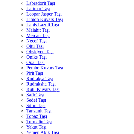
Labradorit Taşı
Larimar Taşı
Leopar Jasper Taşı
Limon Kuvars Taşı
Lapis Lazuli Taşı
Malahit Taşı
Mercan Taşı
Necef Taşı
Oltu Taşı
Obsidyen Taşı
Oniks Taşı
Opal Taşı
Pembe Kuvars Taşı
Pirit Taşı
Rudrakşa Taşı
Rudraksha Taşı
Rutil Kuvars Taşı
Safir Taşı
Sedef Taşı
Sitrin Taşı
Tanzanit Taşı
Topaz Taşı
Turmalin Taşı
Yakut Taşı
Yemen Akik Taşı