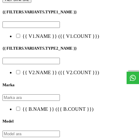
{{ FILTERS.VARIANTS.TYPE1_NAME }}
{{ V1.NAME }}
({{ V1.COUNT }})
{{ FILTERS.VARIANTS.TYPE2_NAME }}
W
h
t
s
a
p
p
D
e
s
t
e
H
a
t
t
{{ V2.NAME }}
({{ V2.COUNT }})
Marka
{{ B.NAME }}
({{ B.COUNT }})
Model