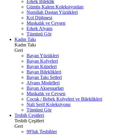
Erkek Bileklik
Gümüş Kalem Koleksiyonları
Nurullah Daştan Yüzükleri
Kol Düğmesi
Muskalık ve Cevşen
Erkek Alyans
Tümünü Gör
Kadın Takı
Kadın Takı
Geri
Bayan Yüzükleri
Bayan Kolyeleri
Bayan Küpeleri
Bayan Bileklikleri
Bayan Takı Setleri
Alyans Modelleri
Bayan Aksesuarları
Muskalık ve Cevşen
Çocuk / Bebek Kolyeleri ve Bileklikleri
Nali Şerif Koleksiyonu
Tümünü Gör
Tesbih Çeşitleri
Tesbih Çeşitleri
Geri
99'luk Tesbihler