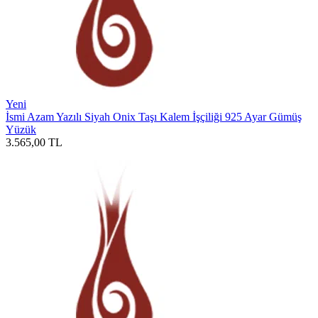
Yeni
İsmi Azam Yazılı Siyah Onix Taşı Kalem İşçiliği 925 Ayar Gümüş
Yüzük
3.565,00
TL