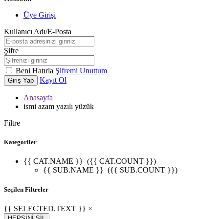
Üye Girişi
Kullanıcı Adı/E-Posta
Şifre
Beni Hatırla
Şifremi Unuttum
Kayıt Ol
Giriş Yap
Anasayfa
ismi azam yazılı yüzük
Filtre
Kategoriler
{{ CAT.NAME }}
({{ CAT.COUNT }})
{{ SUB.NAME }}
({{ SUB.COUNT }})
Seçilen Filtreler
{{ SELECTED.TEXT }} ×
HEPSİNİ SİL