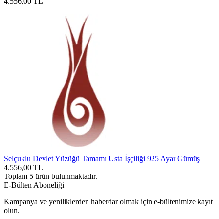
4.556,00
TL
Selçuklu Devlet Yüzüğü Tamamı Usta İşçiliği 925 Ayar Gümüş
4.556,00
TL
Toplam
5
ürün bulunmaktadır.
E-Bülten Aboneliği
Kampanya ve yeniliklerden haberdar olmak için e-bültenimize kayıt
olun.