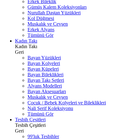
Erkek Bileklik
Gümüş Kalem Koleksiyonları
Nurullah Daştan Yüzükleri
Kol Düğmesi
Muskalık ve Cevşen
Erkek Alyans
Tümünü Gör
Kadın Takı
Kadın Takı
Geri
Bayan Yüzükleri
Bayan Kolyeleri
Bayan Küpeleri
Bayan Bileklikleri
Bayan Takı Setleri
Alyans Modelleri
Bayan Aksesuarları
Muskalık ve Cevşen
Çocuk / Bebek Kolyeleri ve Bileklikleri
Nali Şerif Koleksiyonu
Tümünü Gör
Tesbih Çeşitleri
Tesbih Çeşitleri
Geri
99'luk Tesbihler