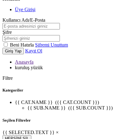
Üye Girişi
Kullanıcı Adı/E-Posta
Şifre
Beni Hatırla
Şifremi Unuttum
Kayıt Ol
Giriş Yap
Anasayfa
kuruluş yüzük
Filtre
Kategoriler
{{ CAT.NAME }}
({{ CAT.COUNT }})
{{ SUB.NAME }}
({{ SUB.COUNT }})
Seçilen Filtreler
W
h
t
s
a
p
p
D
e
s
t
e
H
a
t
t
{{ SELECTED.TEXT }} ×
HEPSİNİ SİL