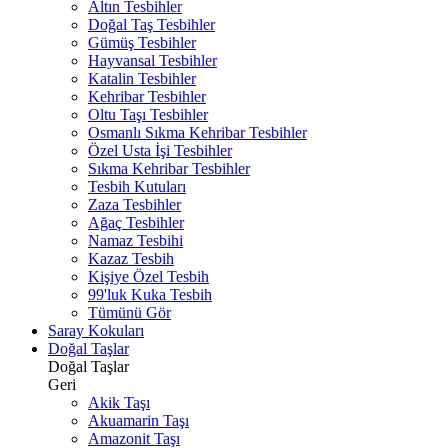
Altın Tesbihler
Doğal Taş Tesbihler
Gümüş Tesbihler
Hayvansal Tesbihler
Katalin Tesbihler
Kehribar Tesbihler
Oltu Taşı Tesbihler
Osmanlı Sıkma Kehribar Tesbihler
Özel Usta İşi Tesbihler
Sıkma Kehribar Tesbihler
Tesbih Kutuları
Zaza Tesbihler
Ağaç Tesbihler
Namaz Tesbihi
Kazaz Tesbih
Kişiye Özel Tesbih
99'luk Kuka Tesbih
Tümünü Gör
Saray Kokuları
Doğal Taşlar
Doğal Taşlar
Geri
Akik Taşı
Akuamarin Taşı
Amazonit Taşı