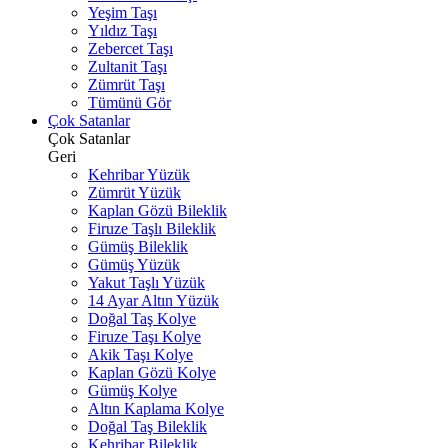
Yeşim Taşı
Yıldız Taşı
Zebercet Taşı
Zultanit Taşı
Zümrüt Taşı
Tümünü Gör
Çok Satanlar
Çok Satanlar
Geri
Kehribar Yüzük
Zümrüt Yüzük
Kaplan Gözü Bileklik
Firuze Taşlı Bileklik
Gümüş Bileklik
Gümüş Yüzük
Yakut Taşlı Yüzük
14 Ayar Altın Yüzük
Doğal Taş Kolye
Firuze Taşı Kolye
Akik Taşı Kolye
Kaplan Gözü Kolye
Gümüş Kolye
Altın Kaplama Kolye
Doğal Taş Bileklik
Kehribar Bileklik