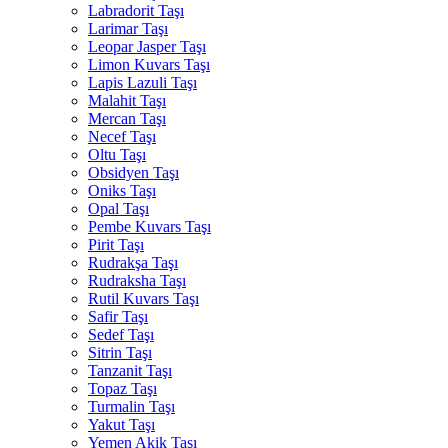
Labradorit Taşı
Larimar Taşı
Leopar Jasper Taşı
Limon Kuvars Taşı
Lapis Lazuli Taşı
Malahit Taşı
Mercan Taşı
Necef Taşı
Oltu Taşı
Obsidyen Taşı
Oniks Taşı
Opal Taşı
Pembe Kuvars Taşı
Pirit Taşı
Rudrakşa Taşı
Rudraksha Taşı
Rutil Kuvars Taşı
Safir Taşı
Sedef Taşı
Sitrin Taşı
Tanzanit Taşı
Topaz Taşı
Turmalin Taşı
Yakut Taşı
Yemen Akik Taşı