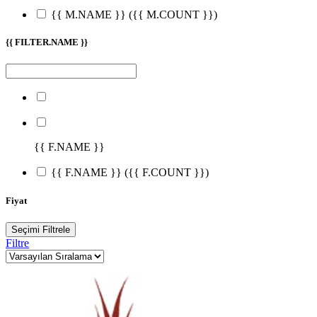
{{ M.NAME }}
({{ M.COUNT }})
{{ FILTER.NAME }}
{{ F.NAME }}
{{ F.NAME }}
({{ F.COUNT }})
Fiyat
Seçimi Filtrele
Filtre