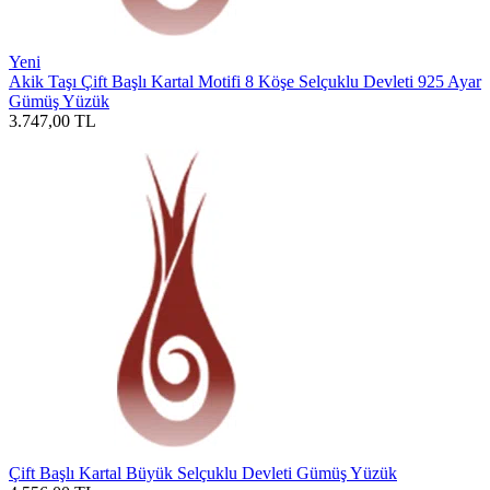
Yeni
Akik Taşı Çift Başlı Kartal Motifi 8 Köşe Selçuklu Devleti 925 Ayar
Gümüş Yüzük
3.747,00
TL
Çift Başlı Kartal Büyük Selçuklu Devleti Gümüş Yüzük