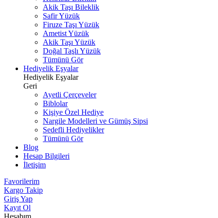
Akik Taşı Bileklik
Safir Yüzük
Firuze Taşı Yüzük
Ametist Yüzük
Akik Taşı Yüzük
Doğal Taşlı Yüzük
Tümünü Gör
Hediyelik Eşyalar
Hediyelik Eşyalar
Geri
Ayetli Çerçeveler
Biblolar
Kişiye Özel Hediye
Nargile Modelleri ve Gümüş Sipsi
Sedefli Hediyelikler
Tümünü Gör
Blog
Hesap Bilgileri
İletişim
Favorilerim
Kargo Takip
Giriş Yap
Kayıt Ol
Hesabım