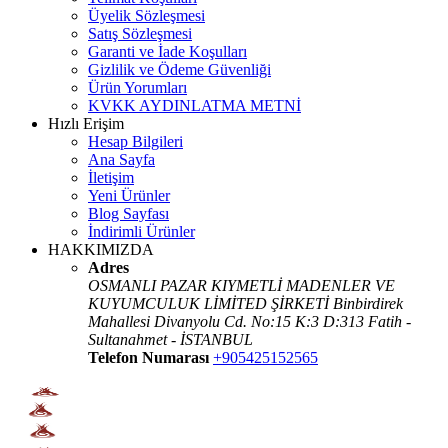
Üyelik Sözleşmesi
Satış Sözleşmesi
Garanti ve İade Koşulları
Gizlilik ve Ödeme Güvenliği
Ürün Yorumları
KVKK AYDINLATMA METNİ
Hızlı Erişim
Hesap Bilgileri
Ana Sayfa
İletişim
Yeni Ürünler
Blog Sayfası
İndirimli Ürünler
HAKKIMIZDA
Adres
OSMANLI PAZAR KIYMETLİ MADENLER VE
KUYUMCULUK LİMİTED ŞİRKETİ Binbirdirek
Mahallesi Divanyolu Cd. No:15 K:3 D:313 Fatih -
Sultanahmet - İSTANBUL
Telefon Numarası
+905425152565