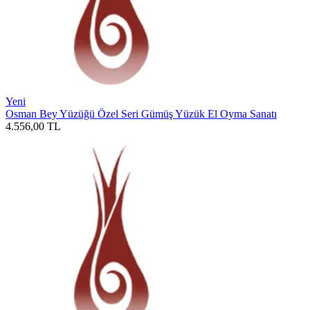
Yeni
Osman Bey Yüzüğü Özel Seri Gümüş Yüzük El Oyma Sanatı
4.556,00
TL