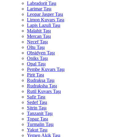
Labradorit Taşı
Larimar Taşı
Leopar Jasper Taşı
Limon Kuvars Taşı
Lapis Lazuli Taşı
Malahit Taşı
Mercan Taşı
Necef Taşı
Oltu Taşı
Obsidyen Taşı
Oniks Taşı
Opal Taşı
Pembe Kuvars Taşı
Pirit Taşı
Rudrakşa Taşı
Rudraksha Taşı
Rutil Kuvars Taşı
Safir Taşı
Sedef Taşı
Sitrin Taşı
Tanzanit Taşı
Topaz Taşı
Turmalin Taşı
Yakut Taşı
Yemen Akik Taşı