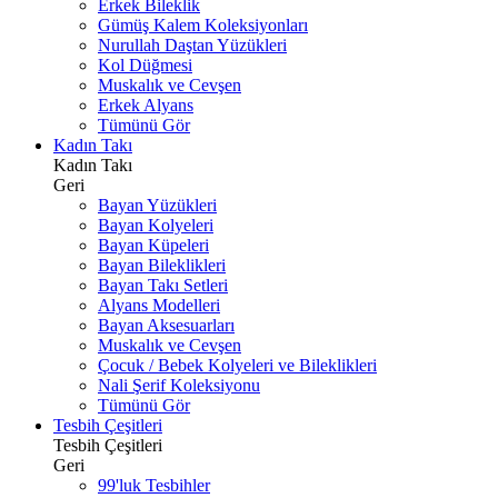
Erkek Bileklik
Gümüş Kalem Koleksiyonları
Nurullah Daştan Yüzükleri
Kol Düğmesi
Muskalık ve Cevşen
Erkek Alyans
Tümünü Gör
Kadın Takı
Kadın Takı
Geri
Bayan Yüzükleri
Bayan Kolyeleri
Bayan Küpeleri
Bayan Bileklikleri
Bayan Takı Setleri
Alyans Modelleri
Bayan Aksesuarları
Muskalık ve Cevşen
Çocuk / Bebek Kolyeleri ve Bileklikleri
Nali Şerif Koleksiyonu
Tümünü Gör
Tesbih Çeşitleri
Tesbih Çeşitleri
Geri
99'luk Tesbihler