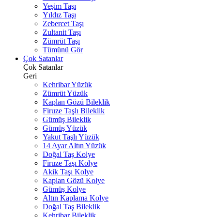
Yeşim Taşı
Yıldız Taşı
Zebercet Taşı
Zultanit Taşı
Zümrüt Taşı
Tümünü Gör
Çok Satanlar
Çok Satanlar
Geri
Kehribar Yüzük
Zümrüt Yüzük
Kaplan Gözü Bileklik
Firuze Taşlı Bileklik
Gümüş Bileklik
Gümüş Yüzük
Yakut Taşlı Yüzük
14 Ayar Altın Yüzük
Doğal Taş Kolye
Firuze Taşı Kolye
Akik Taşı Kolye
Kaplan Gözü Kolye
Gümüş Kolye
Altın Kaplama Kolye
Doğal Taş Bileklik
Kehribar Bileklik