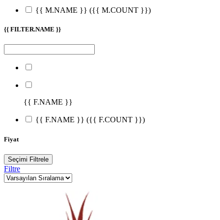
{{ M.NAME }}
({{ M.COUNT }})
{{ FILTER.NAME }}
{{ F.NAME }}
{{ F.NAME }}
({{ F.COUNT }})
Fiyat
Seçimi Filtrele
Filtre