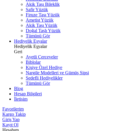
Akik Taşı Bileklik
Safir Yüzük
Firuze Taşı Yüzük
Ametist Yüzük
Akik Taşı Yüzük
Doğal Taşlı Yüzük
Tümünü Gör
Hediyelik Eşyalar
Hediyelik Eşyalar
Geri
Ayetli Çerçeveler
Biblolar
Kişiye Özel Hediye
Nargile Modelleri ve Gümüş Sipsi
Sedefli Hediyelikler
Tümünü Gör
Blog
Hesap Bilgileri
İletişim
Favorilerim
Kargo Takip
Giriş Yap
Kayıt Ol
Hesabım