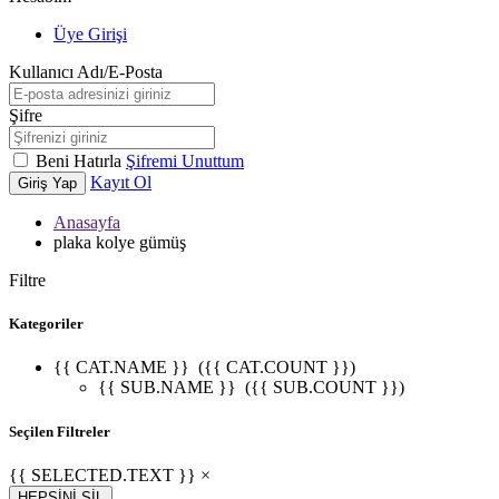
Üye Girişi
Kullanıcı Adı/E-Posta
Şifre
Beni Hatırla
Şifremi Unuttum
Kayıt Ol
Giriş Yap
Anasayfa
plaka kolye gümüş
Filtre
Kategoriler
{{ CAT.NAME }}
({{ CAT.COUNT }})
{{ SUB.NAME }}
({{ SUB.COUNT }})
Seçilen Filtreler
W
h
t
s
a
p
p
D
e
s
t
e
H
a
t
t
{{ SELECTED.TEXT }} ×
HEPSİNİ SİL