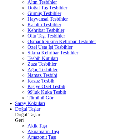
Altın Tesbihler
Doğal Taş Tesbihler
Gümüş Tesbihler
Hayvansal Tesbihler
Katalin Tesbihler
Kehribar Tesbihler
Oltu Taşı Tesbihler
Osmanlı Sıkma Kehribar Tesbihler
Özel Usta İşi Tesbihler
Sıkma Kehribar Tesbihler
Tesbih Kutuları
Zaza Tesbihler
Ağaç Tesbihler
Namaz Tesbihi
Kazaz Tesbih
Kişiye Özel Tesbih
99'luk Kuka Tesbih
Tümünü Gör
Saray Kokuları
Doğal Taşlar
Doğal Taşlar
Geri
Akik Taşı
Akuamarin Taşı
Amazonit Taşı