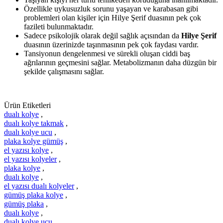
Özellikle uykusuzluk sorunu yaşayan ve karabasan gibi
problemleri olan kişiler için Hilye Şerif duasının pek çok
fazileti bulunmaktadır.
Sadece psikolojik olarak değil sağlık açısından da
Hilye Şerif
duasının üzerinizde taşınmasının pek çok faydası vardır.
Tansiyonun dengelenmesi ve sürekli oluşan ciddi baş
ağrılarının geçmesini sağlar. Metabolizmanın daha düzgün bir
şekilde çalışmasını sağlar.
Ürün Etiketleri
dualı kolye
,
dualı kolye takmak
,
dualı kolye ucu
,
plaka kolye gümüş
,
el yazısı kolye
,
el yazısı kolyeler
,
plaka kolye
,
dualı kolye
,
el yazısı dualı kolyeler
,
gümüş plaka kolye
,
gümüş plaka
,
dualı kolye
,
dualı kolye ucu
,