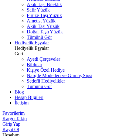
Akik Taşı Bileklik
Safir Yüzük
Firuze Taşı Yüzük
Ametist Yüzük
Akik Taşı Yüzük
Doğal Taşlı Yüzük
Tümünü Gör
Hediyelik Eşyalar
Hediyelik Eşyalar
Geri
Ayetli Çerçeveler
Biblolar
Kişiye Özel Hediye
Nargile Modelleri ve Gümüş Sipsi
Sedefli Hediyelikler
Tümünü Gör
Blog
Hesap Bilgileri
İletişim
Favorilerim
Kargo Takip
Giriş Yap
Kayıt Ol
Hesabım