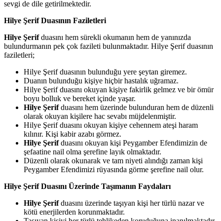
sevgi de dile getirilmektedir.
Hilye Şerif Duasının Faziletleri
Hilye Şerif
duasını hem sürekli okumanın hem de yanınızda
bulundurmanın pek çok fazileti bulunmaktadır. Hilye Şerif duasının
faziletleri;
Hilye Şerif duasının bulunduğu yere şeytan giremez.
Duanın bulunduğu kişiye hiçbir hastalık uğramaz.
Hilye Şerif duasını okuyan kişiye fakirlik gelmez ve bir ömür
boyu bolluk ve bereket içinde yaşar.
Hilye Şerif
duasını hem üzerinde bulunduran hem de düzenli
olarak okuyan kişilere hac sevabı müjdelenmiştir.
Hilye Şerif duasını okuyan kişiye cehennem ateşi haram
kılınır. Kişi kabir azabı görmez.
Hilye Şerif
duasını okuyan kişi Peygamber Efendimizin de
şefaatine nail olma şerefine layık olmaktadır.
Düzenli olarak okunarak ve tam niyeti alındığı zaman kişi
Peygamber Efendimizi rüyasında görme şerefine nail olur.
Hilye Şerif Duasını Üzerinde Taşımanın Faydaları
Hilye Şerif
duasını üzerinde taşıyan kişi her türlü nazar ve
kötü enerjilerden korunmaktadır.
Taşıyan kişiyi her türlü tehlikeden koruduğuna inanılmaktadır.