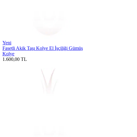
Yeni
Fasetli Akik Taşı Kolye El İşçiliği Gümüş
Kolye
1.600,00
TL