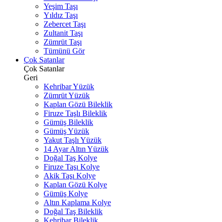
Yeşim Taşı
Yıldız Taşı
Zebercet Taşı
Zultanit Taşı
Zümrüt Taşı
Tümünü Gör
Çok Satanlar
Çok Satanlar
Geri
Kehribar Yüzük
Zümrüt Yüzük
Kaplan Gözü Bileklik
Firuze Taşlı Bileklik
Gümüş Bileklik
Gümüş Yüzük
Yakut Taşlı Yüzük
14 Ayar Altın Yüzük
Doğal Taş Kolye
Firuze Taşı Kolye
Akik Taşı Kolye
Kaplan Gözü Kolye
Gümüş Kolye
Altın Kaplama Kolye
Doğal Taş Bileklik
Kehribar Bileklik