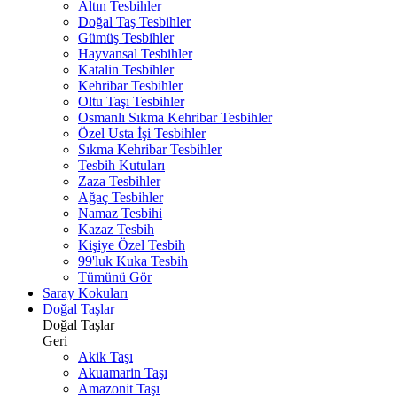
Altın Tesbihler
Doğal Taş Tesbihler
Gümüş Tesbihler
Hayvansal Tesbihler
Katalin Tesbihler
Kehribar Tesbihler
Oltu Taşı Tesbihler
Osmanlı Sıkma Kehribar Tesbihler
Özel Usta İşi Tesbihler
Sıkma Kehribar Tesbihler
Tesbih Kutuları
Zaza Tesbihler
Ağaç Tesbihler
Namaz Tesbihi
Kazaz Tesbih
Kişiye Özel Tesbih
99'luk Kuka Tesbih
Tümünü Gör
Saray Kokuları
Doğal Taşlar
Doğal Taşlar
Geri
Akik Taşı
Akuamarin Taşı
Amazonit Taşı