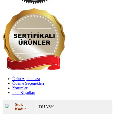
Ürün Açıklaması
Ödeme Seçenekleri
Yorumlar
İade Koşulları
Stok
DUA380
Kodu: