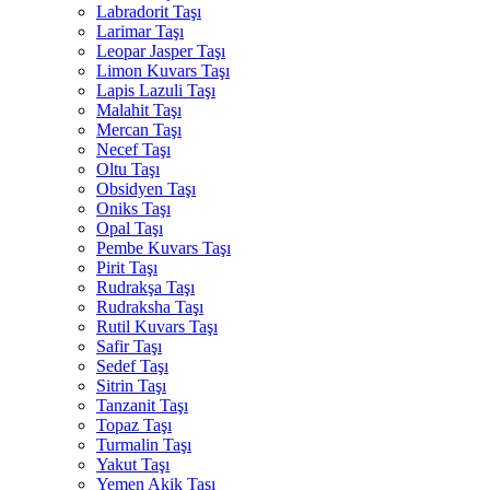
Labradorit Taşı
Larimar Taşı
Leopar Jasper Taşı
Limon Kuvars Taşı
Lapis Lazuli Taşı
Malahit Taşı
Mercan Taşı
Necef Taşı
Oltu Taşı
Obsidyen Taşı
Oniks Taşı
Opal Taşı
Pembe Kuvars Taşı
Pirit Taşı
Rudrakşa Taşı
Rudraksha Taşı
Rutil Kuvars Taşı
Safir Taşı
Sedef Taşı
Sitrin Taşı
Tanzanit Taşı
Topaz Taşı
Turmalin Taşı
Yakut Taşı
Yemen Akik Taşı