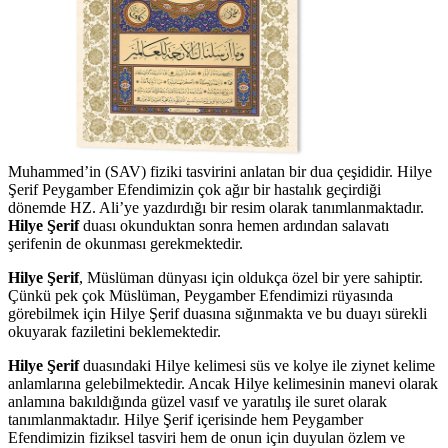
Muhammed’in (SAV) fiziki tasvirini anlatan bir dua çeşididir. Hilye
Şerif Peygamber Efendimizin çok ağır bir hastalık geçirdiği
dönemde HZ. Ali’ye yazdırdığı bir resim olarak tanımlanmaktadır.
Hilye Şerif
duası okunduktan sonra hemen ardından salavatı
şerifenin de okunması gerekmektedir.
Hilye Şerif
, Müslüman dünyası için oldukça özel bir yere sahiptir.
Çünkü pek çok Müslüman, Peygamber Efendimizi rüyasında
görebilmek için Hilye Şerif duasına sığınmakta ve bu duayı sürekli
okuyarak faziletini beklemektedir.
Hilye Şerif
duasındaki Hilye kelimesi süs ve kolye ile ziynet kelime
anlamlarına gelebilmektedir. Ancak Hilye kelimesinin manevi olarak
anlamına bakıldığında güzel vasıf ve yaratılış ile suret olarak
tanımlanmaktadır. Hilye Şerif içerisinde hem Peygamber
Efendimizin fiziksel tasviri hem de onun için duyulan özlem ve