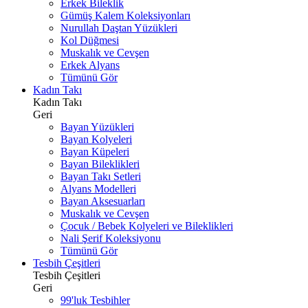
Erkek Bileklik
Gümüş Kalem Koleksiyonları
Nurullah Daştan Yüzükleri
Kol Düğmesi
Muskalık ve Cevşen
Erkek Alyans
Tümünü Gör
Kadın Takı
Kadın Takı
Geri
Bayan Yüzükleri
Bayan Kolyeleri
Bayan Küpeleri
Bayan Bileklikleri
Bayan Takı Setleri
Alyans Modelleri
Bayan Aksesuarları
Muskalık ve Cevşen
Çocuk / Bebek Kolyeleri ve Bileklikleri
Nali Şerif Koleksiyonu
Tümünü Gör
Tesbih Çeşitleri
Tesbih Çeşitleri
Geri
99'luk Tesbihler