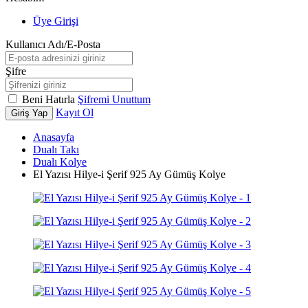
Üye Girişi
Kullanıcı Adı/E-Posta
Şifre
Beni Hatırla
Şifremi Unuttum
Kayıt Ol
Giriş Yap
Anasayfa
Dualı Takı
Dualı Kolye
El Yazısı Hilye-i Şerif 925 Ay Gümüş Kolye