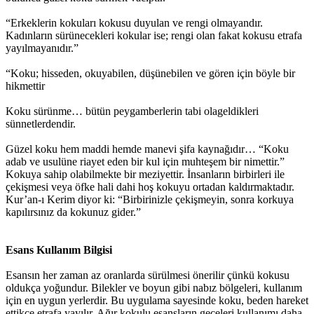
“Erkeklerin kokuları kokusu duyulan ve rengi olmayandır.
Kadınların sürünecekleri kokular ise; rengi olan fakat kokusu etrafa
yayılmayanıdır.”
“Koku; hisseden, okuyabilen, düşünebilen ve gören için böyle bir
hikmettir
Koku sürünme… bütün peygamberlerin tabi olageldikleri
sünnetlerdendir.
Güzel koku hem maddi hemde manevi şifa kaynağıdır… “Koku
adab ve usulüne riayet eden bir kul için muhteşem bir nimettir.”
Kokuya sahip olabilmekte bir meziyettir. İnsanların birbirleri ile
çekişmesi veya öfke hali dahi hoş kokuyu ortadan kaldırmaktadır.
Kur’an-ı Kerim diyor ki: “Birbirinizle çekişmeyin, sonra korkuya
kapılırsınız da kokunuz gider.”
Esans Kullanım Bilgisi
Esansın her zaman az oranlarda sürülmesi önerilir çünkü kokusu
oldukça yoğundur. Bilekler ve boyun gibi nabız bölgeleri, kullanım
için en uygun yerlerdir. Bu uygulama sayesinde koku, beden hareket
ettikçe etrafa yayılır. Ağır kokulu esansların geceleri kullanımı daha