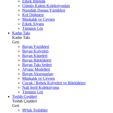
Erkek Bileklik
Gümüş Kalem Koleksiyonları
Nurullah Daştan Yüzükleri
Kol Düğmesi
Muskalık ve Cevşen
Erkek Alyans
Tümünü Gör
Kadın Takı
Kadın Takı
Geri
Bayan Yüzükleri
Bayan Kolyeleri
Bayan Küpeleri
Bayan Bileklikleri
Bayan Takı Setleri
Alyans Modelleri
Bayan Aksesuarları
Muskalık ve Cevşen
Çocuk / Bebek Kolyeleri ve Bileklikleri
Nali Şerif Koleksiyonu
Tümünü Gör
Tesbih Çeşitleri
Tesbih Çeşitleri
Geri
99'luk Tesbihler