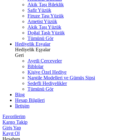
Akik Taşı Bileklik
Safir Yüzük
Firuze Taşı Yüzük
Ametist Yüzük
Akik Taşı Yüzük
Doğal Taşlı Yüzük
Tümünü Gör
Hediyelik Eşyalar
Hediyelik Eşyalar
Geri
Ayetli Çerçeveler
Biblolar
Kişiye Özel Hediye
Nargile Modelleri ve Gümüş Sipsi
Sedefli Hediyelikler
Tümünü Gör
Blog
Hesap Bilgileri
İletişim
Favorilerim
Kargo Takip
Giriş Yap
Kayıt Ol
Hesabım