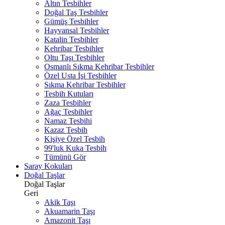
Altın Tesbihler
Doğal Taş Tesbihler
Gümüş Tesbihler
Hayvansal Tesbihler
Katalin Tesbihler
Kehribar Tesbihler
Oltu Taşı Tesbihler
Osmanlı Sıkma Kehribar Tesbihler
Özel Usta İşi Tesbihler
Sıkma Kehribar Tesbihler
Tesbih Kutuları
Zaza Tesbihler
Ağaç Tesbihler
Namaz Tesbihi
Kazaz Tesbih
Kişiye Özel Tesbih
99'luk Kuka Tesbih
Tümünü Gör
Saray Kokuları
Doğal Taşlar
Doğal Taşlar
Geri
Akik Taşı
Akuamarin Taşı
Amazonit Taşı