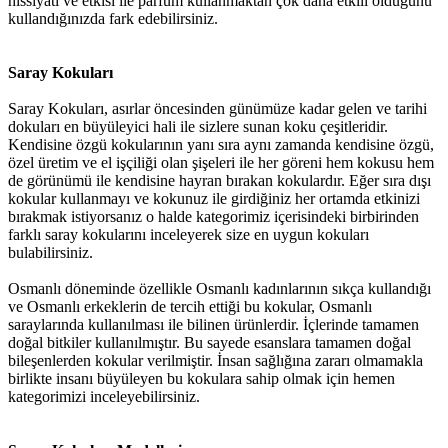
hissiyatı ve etkisi ile parfüm kullanmaktan çok daha etkili olduğunu
kullandığınızda fark edebilirsiniz.
Saray Kokuları
Saray Kokuları, asırlar öncesinden günümüze kadar gelen ve tarihi
dokuları en büyüleyici hali ile sizlere sunan koku çeşitleridir.
Kendisine özgü kokularının yanı sıra aynı zamanda kendisine özgü,
özel üretim ve el işçiliği olan şişeleri ile her göreni hem kokusu hem
de görünümü ile kendisine hayran bırakan kokulardır. Eğer sıra dışı
kokular kullanmayı ve kokunuz ile girdiğiniz her ortamda etkinizi
bırakmak istiyorsanız o halde kategorimiz içerisindeki birbirinden
farklı saray kokularını inceleyerek size en uygun kokuları
bulabilirsiniz.
Osmanlı döneminde özellikle Osmanlı kadınlarının sıkça kullandığı
ve Osmanlı erkeklerin de tercih ettiği bu kokular, Osmanlı
saraylarında kullanılması ile bilinen ürünlerdir. İçlerinde tamamen
doğal bitkiler kullanılmıştır. Bu sayede esanslara tamamen doğal
bileşenlerden kokular verilmiştir. İnsan sağlığına zararı olmamakla
birlikte insanı büyüleyen bu kokulara sahip olmak için hemen
kategorimizi inceleyebilirsiniz.