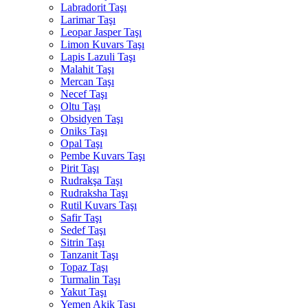
Labradorit Taşı
Larimar Taşı
Leopar Jasper Taşı
Limon Kuvars Taşı
Lapis Lazuli Taşı
Malahit Taşı
Mercan Taşı
Necef Taşı
Oltu Taşı
Obsidyen Taşı
Oniks Taşı
Opal Taşı
Pembe Kuvars Taşı
Pirit Taşı
Rudrakşa Taşı
Rudraksha Taşı
Rutil Kuvars Taşı
Safir Taşı
Sedef Taşı
Sitrin Taşı
Tanzanit Taşı
Topaz Taşı
Turmalin Taşı
Yakut Taşı
Yemen Akik Taşı