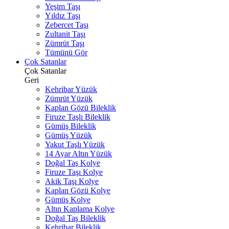
Yeşim Taşı
Yıldız Taşı
Zebercet Taşı
Zultanit Taşı
Zümrüt Taşı
Tümünü Gör
Çok Satanlar
Çok Satanlar
Geri
Kehribar Yüzük
Zümrüt Yüzük
Kaplan Gözü Bileklik
Firuze Taşlı Bileklik
Gümüş Bileklik
Gümüş Yüzük
Yakut Taşlı Yüzük
14 Ayar Altın Yüzük
Doğal Taş Kolye
Firuze Taşı Kolye
Akik Taşı Kolye
Kaplan Gözü Kolye
Gümüş Kolye
Altın Kaplama Kolye
Doğal Taş Bileklik
Kehribar Bileklik