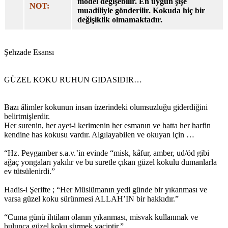
model değişebilir. En uygun şişe
NOT:
muadiliyle gönderilir. Kokuda hiç bir
değişiklik olmamaktadır.
Şehzade Esansı
GÜZEL KOKU RUHUN GIDASIDIR…
Bazı âlimler kokunun insan üzerindeki olumsuzluğu giderdiğini
belirtmişlerdir.
Her surenin, her ayet-i kerimenin her esmanın ve hatta her harfin
kendine has kokusu vardır. Algılayabilen ve okuyan için …
“Hz. Peygamber s.a.v.’in evinde “misk, kâfur, amber, ud/öd gibi
ağaç yongaları yakılır ve bu suretle çıkan güzel kokulu dumanlarla
ev tütsülenirdi.”
Hadis-i Şerifte ; “Her Müslümanın yedi günde bir yıkanması ve
varsa güzel koku sürünmesi ALLAH’IN bir hakkıdır.”
“Cuma günü ihtilam olanın yıkanması, misvak kullanmak ve
bulunca güzel koku sürmek vaciptir.”