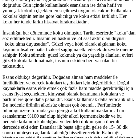
doğrudur. Gün içinde kullanılacak esansların ise daha hafif ve
yumuşak kokulu çiçeklerden seçilmesi uygun olacaktır. Kullanılan
kokular kişinin tenine göre kalıcılığı ve koku etkisi farklıdır. Her
koku her tende farklı hissiyat bırakmaktadır .
İnsanlığın her döneminde koku olmuştur. Tarihi eserlerde "koku"dan
söz edilmektedir. İnsanın en baskın ve 24 saat aktif olan duyusu
"koku alma duyusudur". Güzel veya kötü olarak algılanan koku
kişinin ruhsal ve hatta fiziksel sağlığına etki edecek düzeyde öneme
sahiptir. Koku sürmek, güzel kokmak ya da yaşadığı alanları, evleri
güzel kokularla donatmak, insanın eskiden beri var olan bir
tutkusudur.
Esans oldukça değerlidir. Doğadan alınan ham maddeler ile
üretildikleri ve gerçek kokuları taşıdıkları için değerlidirler. Doğal
kaynaklarla esans elde etmek çok fazla ham madde gerektirdiği için
esans fiyat seçenekleri, kimyasal olarak hazırlanan kokulara ve
parfümlere göre daha pahalıdır. Esans kullanmak daha ayrıcalıklıdır.
Bu nedenle ürünün alkolsüz olması çok önemli . Parfümlerde
bilindiği üzere formülasyon gereği alkol kullanılmaktadır . Tüm
esanslarımız %100 saf olup hiçbir alkol içermemektedir ve bu
nedenle kokunun kalıcılığına ve tendeki dokunuşuna önemli
derecede etki eder. Esanslar ilk başta ağır gibi gelse de 15- 30 dk
sonra muhteşem açılarak kalıcılığı hissetirerecektir. Kalıcılığı ,