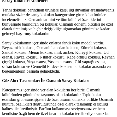
Saray Kokuları Modelleri
Tarihi dokuları barındıran ürünlere karşı ilgi duyanlar arasındaysanız
mutlaka sizler de saray kokuları kategorisine girerek bu ürünleri
incelemelisiniz. Osmanlı tarihini ve tüm kültürel özelliklerini
bünyesinde barındıran bu kokular, Osmanlı dönemi bitkileri ile özel
olarak üretilmiş ve hiçbir değişikliğe uğramadan günümüze kadar
gelmeyi başarmış kokulardır.
Saray kokularının içerisinde onlarca farklı koku modeli vardır.
Beyaz misk kokusu, Osmanlı hanedan kokusu, Zümrüt kokusu,
Sandal kokusu, Menar kokusu, misk amber, Kureyşi kokusu, Ud
esansı, Ravza kokusu, Nilüfer kokusu, Kabe örtüsü kokusu, Reyhan
çiçeği kokusu, Yuşa esansı, Yasemin esansı, Gül yaprağı esansı,
safran kokusu ve Cennetül Firdevs kokusu bu kokular arasında en
beğenilenlerin başında gelmektedir.
Göz Alıcı Tasarımları İle Osmanlı Saray Kokuları
Kategorimiz içerisinde yer alan kokuların her birisi Osmanlı
kültüründen günümüze taşınmış olan kokulardır. Tıpkı koku
esansları gibi esans şişeleri de özel tasarım olmakla birlikte Osmanlı
kültürel özellikleri doğrultusunda özel olarak tasarlanıp el işçiliği
kalitesi ile üretilmiştir. Parfüm kullanmayı seviyorsanız ve hem
kendisine özgü hem de özel tasarım kokular tercih ediyorsanız bu