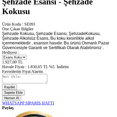
Şehzade Esansı - Şehzade
Kokusu
Ürün Kodu :
SE091
Öne Çıkan Bilgiler
Şehzade Kokusu, Şehzade Esansı, ŞehzadeKokusu,
Şehzade Alkolsüz Esans, Bu koku kesinlikle alkol
içermemektedir , esansın hasıdır. Bu ürünü Osmanlı Pazar
Güvencesiyle Garanti ve Sertifikalı Olarak Alabilirsiniz .
Hediyesi :
1.927,00
TL
Havale Fiyatı :
1.830,65
TL
%5
İndirim
Favorilerim
Fiyat Alarmı
Kaydet
Sepete Ekle
Hemen Al
WHATSAPP SİPARİŞ HATTI
Paylaş