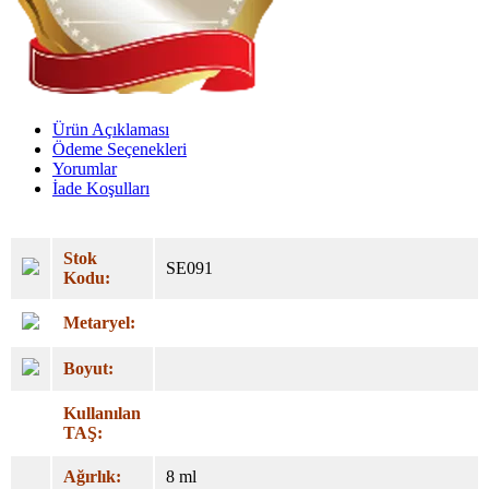
Ürün Açıklaması
Ödeme Seçenekleri
Yorumlar
İade Koşulları
Stok
SE091
Kodu:
Metaryel:
Boyut:
Kullanılan
TAŞ:
Ağırlık:
8 ml