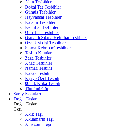
Altın Tesbihler
Doğal Taş Tesbihler
Gümüş Tesbihler
Hayvansal Tesbihler
Katalin Tesbihler
Kehribar Tesbihler
Oltu Taşı Tesbihler
Osmanlı Sıkma Kehribar Tesbihler
Özel Usta İşi Tesbihler
Sıkma Kehribar Tesbihler
Tesbih Kutuları
Zaza Tesbihler
Ağaç Tesbihler
Namaz Tesbihi
Kazaz Tesbih
Kişiye Özel Tesbih
99'luk Kuka Tesbih
Tümünü Gör
Saray Kokuları
Doğal Taşlar
Doğal Taşlar
Geri
Akik Taşı
Akuamarin Taşı
Amazonit Taşı