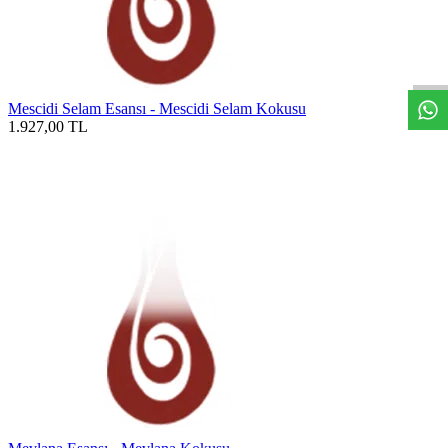
W
h
t
s
a
p
p
D
e
s
t
e
H
a
t
t
Mescidi Selam Esansı - Mescidi Selam Kokusu
1.927,00
TL