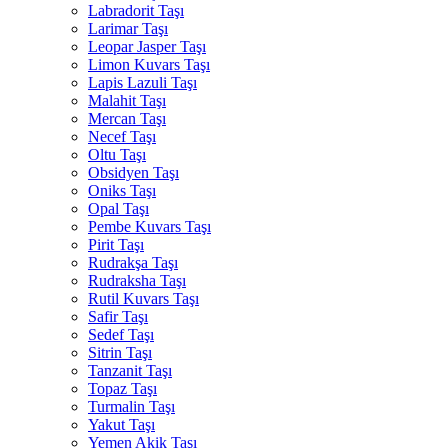
Labradorit Taşı
Larimar Taşı
Leopar Jasper Taşı
Limon Kuvars Taşı
Lapis Lazuli Taşı
Malahit Taşı
Mercan Taşı
Necef Taşı
Oltu Taşı
Obsidyen Taşı
Oniks Taşı
Opal Taşı
Pembe Kuvars Taşı
Pirit Taşı
Rudrakşa Taşı
Rudraksha Taşı
Rutil Kuvars Taşı
Safir Taşı
Sedef Taşı
Sitrin Taşı
Tanzanit Taşı
Topaz Taşı
Turmalin Taşı
Yakut Taşı
Yemen Akik Taşı