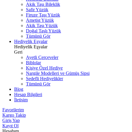
Akik Taşı Bileklik
Safir Yüzük
Firuze Taşı Yüzük
Ametist Yüzük
Akik Taşı Yüzük
Doğal Taşlı Yüzük
Tümünü Gör
Hediyelik Eşyalar
Hediyelik Eşyalar
Geri
Ayetli Çerçeveler
Biblolar
Kişiye Özel Hediye
Nargile Modelleri ve Gümüş Sipsi
Sedefli Hediyelikler
Tümünü Gör
Blog
Hesap Bilgileri
İletişim
Favorilerim
Kargo Takip
Giriş Yap
Kayıt Ol
Hesabım