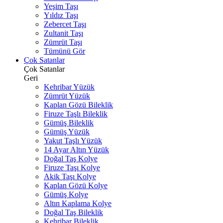
Yeşim Taşı
Yıldız Taşı
Zebercet Taşı
Zultanit Taşı
Zümrüt Taşı
Tümünü Gör
Çok Satanlar
Çok Satanlar
Geri
Kehribar Yüzük
Zümrüt Yüzük
Kaplan Gözü Bileklik
Firuze Taşlı Bileklik
Gümüş Bileklik
Gümüş Yüzük
Yakut Taşlı Yüzük
14 Ayar Altın Yüzük
Doğal Taş Kolye
Firuze Taşı Kolye
Akik Taşı Kolye
Kaplan Gözü Kolye
Gümüş Kolye
Altın Kaplama Kolye
Doğal Taş Bileklik
Kehribar Bileklik