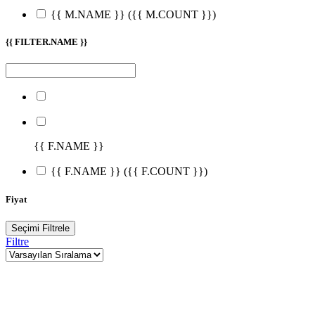
{{ M.NAME }}
({{ M.COUNT }})
{{ FILTER.NAME }}
{{ F.NAME }}
{{ F.NAME }}
({{ F.COUNT }})
Fiyat
Seçimi Filtrele
Filtre