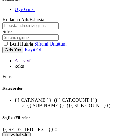
Üye Girişi
Kullanıcı Adı/E-Posta
Şifre
Beni Hatırla
Şifremi Unuttum
Kayıt Ol
Giriş Yap
Anasayfa
koku
Filtre
Kategoriler
{{ CAT.NAME }}
({{ CAT.COUNT }})
{{ SUB.NAME }}
({{ SUB.COUNT }})
Seçilen Filtreler
{{ SELECTED.TEXT }} ×
HEPSİNİ SİL