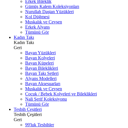
Erkek Bileklik
Gümüş Kalem Koleksiyonları
Nurullah Daştan Yüzükleri
Kol Düğmesi
Muskalık ve Cevşen
Erkek Alyans
Tümünü Gör
Kadın Takı
Kadın Takı
Geri
Bayan Yüzükleri
Bayan Kolyeleri
Bayan Küpeleri
Bayan Bileklikleri
Bayan Takı Setleri
Alyans Modelleri
Bayan Aksesuarları
Muskalık ve Cevşen
Çocuk / Bebek Kolyeleri ve Bileklikleri
Nali Şerif Koleksiyonu
Tümünü Gör
Tesbih Çeşitleri
Tesbih Çeşitleri
Geri
99'luk Tesbihler