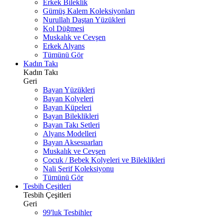
Erkek Bileklik
Gümüş Kalem Koleksiyonları
Nurullah Daştan Yüzükleri
Kol Düğmesi
Muskalık ve Cevşen
Erkek Alyans
Tümünü Gör
Kadın Takı
Kadın Takı
Geri
Bayan Yüzükleri
Bayan Kolyeleri
Bayan Küpeleri
Bayan Bileklikleri
Bayan Takı Setleri
Alyans Modelleri
Bayan Aksesuarları
Muskalık ve Cevşen
Çocuk / Bebek Kolyeleri ve Bileklikleri
Nali Şerif Koleksiyonu
Tümünü Gör
Tesbih Çeşitleri
Tesbih Çeşitleri
Geri
99'luk Tesbihler