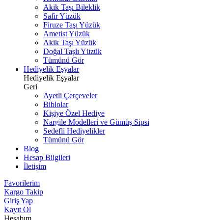
Akik Taşı Bileklik
Safir Yüzük
Firuze Taşı Yüzük
Ametist Yüzük
Akik Taşı Yüzük
Doğal Taşlı Yüzük
Tümünü Gör
Hediyelik Eşyalar
Hediyelik Eşyalar
Geri
Ayetli Çerçeveler
Biblolar
Kişiye Özel Hediye
Nargile Modelleri ve Gümüş Sipsi
Sedefli Hediyelikler
Tümünü Gör
Blog
Hesap Bilgileri
İletişim
Favorilerim
Kargo Takip
Giriş Yap
Kayıt Ol
Hesabım