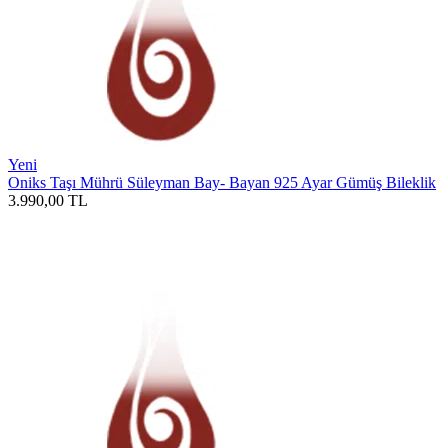
Yeni
Oniks Taşı Mührü Süleyman Bay- Bayan 925 Ayar Gümüş Bileklik
3.990,00
TL