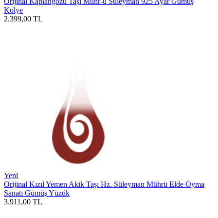
Orijinal Kaplangözü Taşı Mühr-ü Süleyman 925 Ayar Gümüş
Kolye
2.399,00
TL
Yeni
Orijinal Kızıl Yemen Akik Taşı Hz. Süleyman Mührü Elde Oyma
Sanatı Gümüş Yüzük
3.911,00
TL