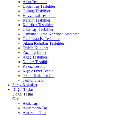
Altın Tesbihler
Doğal Taş Tesbihler
Gümüş Tesbihler
Hayvansal Tesbihler
Katalin Tesbihler
Kehribar Tesbihler
Oltu Taşı Tesbihler
Osmanlı Sıkma Kehribar Tesbihler
Özel Usta İşi Tesbihler
Sıkma Kehribar Tesbihler
Tesbih Kutuları
Zaza Tesbihler
Ağaç Tesbihler
Namaz Tesbihi
Kazaz Tesbih
Kişiye Özel Tesbih
99'luk Kuka Tesbih
Tümünü Gör
Saray Kokuları
Doğal Taşlar
Doğal Taşlar
Geri
Akik Taşı
Akuamarin Taşı
Amazonit Taşı