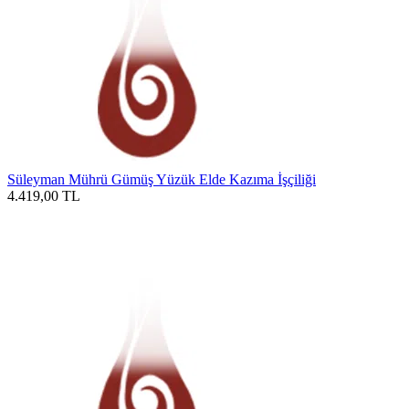
Süleyman Mührü Gümüş Yüzük Elde Kazıma İşçiliği
4.419,00
TL