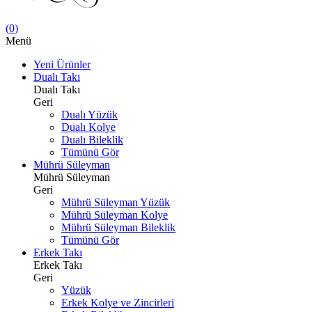
(
0
)
Menü
Yeni Ürünler
Dualı Takı
Dualı Takı
Geri
Dualı Yüzük
Dualı Kolye
Dualı Bileklik
Tümünü Gör
Mührü Süleyman
Mührü Süleyman
Geri
Mührü Süleyman Yüzük
Mührü Süleyman Kolye
Mührü Süleyman Bileklik
Tümünü Gör
Erkek Takı
Erkek Takı
Geri
Yüzük
Erkek Kolye ve Zincirleri