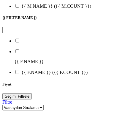
{{ M.NAME }}
({{ M.COUNT }})
{{ FILTER.NAME }}
{{ F.NAME }}
{{ F.NAME }}
({{ F.COUNT }})
Fiyat
Seçimi Filtrele
Filtre