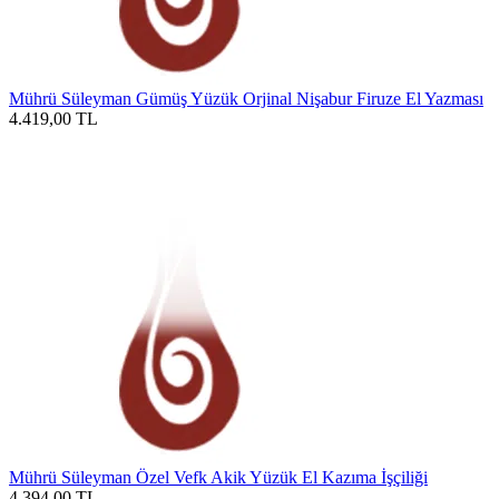
Mührü Süleyman Gümüş Yüzük Orjinal Nişabur Firuze El Yazması
4.419,00
TL
Mührü Süleyman Özel Vefk Akik Yüzük El Kazıma İşçiliği
4.394,00
TL