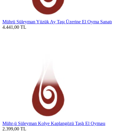
Mührü Süleyman Yüzük Ay Taşı Üzerine El Oyma Sanatı
4.441,00
TL
Mühr-ü Süleyman Kolye Kaplangözü Taşlı El Oyması
2.399,00
TL