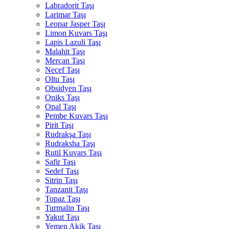
Labradorit Taşı
Larimar Taşı
Leopar Jasper Taşı
Limon Kuvars Taşı
Lapis Lazuli Taşı
Malahit Taşı
Mercan Taşı
Necef Taşı
Oltu Taşı
Obsidyen Taşı
Oniks Taşı
Opal Taşı
Pembe Kuvars Taşı
Pirit Taşı
Rudrakşa Taşı
Rudraksha Taşı
Rutil Kuvars Taşı
Safir Taşı
Sedef Taşı
Sitrin Taşı
Tanzanit Taşı
Topaz Taşı
Turmalin Taşı
Yakut Taşı
Yemen Akik Taşı