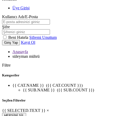
Üye Girişi
Kullanıcı Adı/E-Posta
Şifre
Beni Hatırla
Şifremi Unuttum
Kayıt Ol
Giriş Yap
Anasayfa
süleyman mührü
Filtre
Kategoriler
{{ CAT.NAME }}
({{ CAT.COUNT }})
{{ SUB.NAME }}
({{ SUB.COUNT }})
Seçilen Filtreler
{{ SELECTED.TEXT }} ×
HEPSİNİ SİL