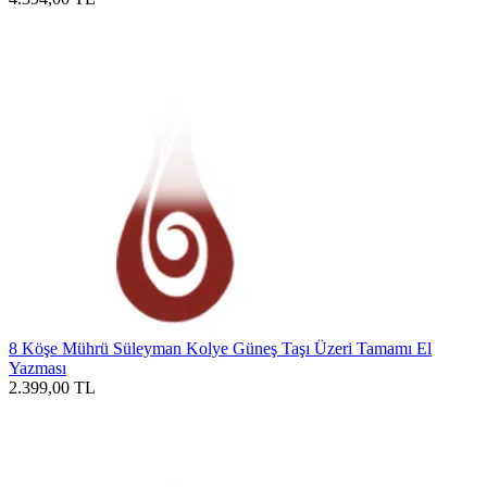
8 Köşe Mührü Süleyman Kolye Güneş Taşı Üzeri Tamamı El
Yazması
2.399,00
TL