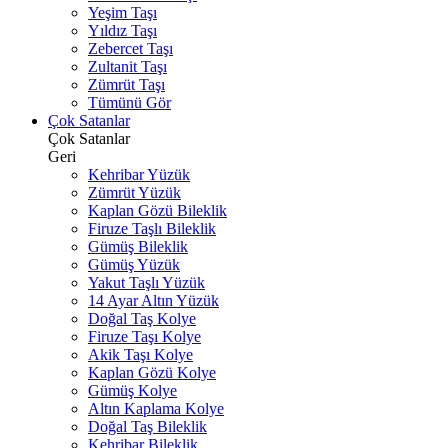
Yeşim Taşı
Yıldız Taşı
Zebercet Taşı
Zultanit Taşı
Zümrüt Taşı
Tümünü Gör
Çok Satanlar
Çok Satanlar
Geri
Kehribar Yüzük
Zümrüt Yüzük
Kaplan Gözü Bileklik
Firuze Taşlı Bileklik
Gümüş Bileklik
Gümüş Yüzük
Yakut Taşlı Yüzük
14 Ayar Altın Yüzük
Doğal Taş Kolye
Firuze Taşı Kolye
Akik Taşı Kolye
Kaplan Gözü Kolye
Gümüş Kolye
Altın Kaplama Kolye
Doğal Taş Bileklik
Kehribar Bileklik