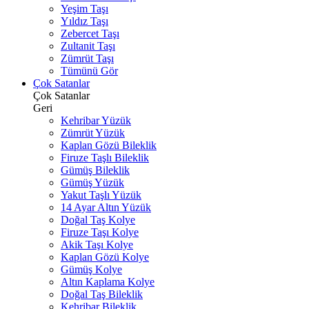
Yeşim Taşı
Yıldız Taşı
Zebercet Taşı
Zultanit Taşı
Zümrüt Taşı
Tümünü Gör
Çok Satanlar
Çok Satanlar
Geri
Kehribar Yüzük
Zümrüt Yüzük
Kaplan Gözü Bileklik
Firuze Taşlı Bileklik
Gümüş Bileklik
Gümüş Yüzük
Yakut Taşlı Yüzük
14 Ayar Altın Yüzük
Doğal Taş Kolye
Firuze Taşı Kolye
Akik Taşı Kolye
Kaplan Gözü Kolye
Gümüş Kolye
Altın Kaplama Kolye
Doğal Taş Bileklik
Kehribar Bileklik