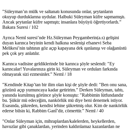
"Süleyman’ın mülk ve saltanatı konusunda onlar, şeytanların
okuyup durduklarına uydular. Halbuki Süleyman küfre sapmamıştı.
Ancak şeytanlar küfre sapmıştı; insanlara büyüyü öğretiyorlardı.”
Bakara Suresi / 102
Ayrıca Neml suresi’nde Hz.Süleyman Peygamberin(a.s) gelişini
duyan karınca beyinin kendi halkına seslenişi efsanevi Seba
Melikesi’nin tahtının göz açıp kapayana dek ışınlanışı ve olağanüstü
pek çok şey anlatılır.
Karınca vadisine geldiklerinde bir karınca şöyle seslendi: "Ey
karıncalar! Yuvalarınıza girin ki, Süleyman ve orduları farkında
olmayarak sizi ezmesinler.” Neml / 18
"Kendinde Kitap’tan bir ilim olan kişi de şöyle dedi: "Ben onu sana,
gözünü açıp yumuncaya kadar getiririm.” Derken Süleyman, tahtı,
yanında kurulmuş görünce şöyle konuştu: "Rabbimin lütfundandır
bu. Şükür mü edeceğim, nankörlük mü diye beni denemek istiyor.
Esasında, şükreden, kendisi lehine şükretmiş olur. Kim de nankörlük
ederse bilsin ki, Rabbim Ganî’dir, cömerttir.” Neml / 40
"Onlar Süleyman için, mihraplardan/kalelerden, heykellerden,
havuzlar gibi çanaklardan, yerinden kaldırılamaz kazanlardan ne