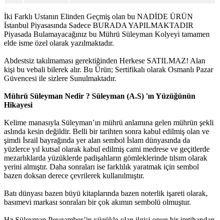
İki Farklı Ustanın Elinden Geçmiş olan bu NADİDE ÜRÜN
İstanbul Piyasasında Sadece BURADA YAPILMAKTADIR
Piyasada Bulamayacağınız bu Mührü Süleyman Kolyeyi tamamen
elde isme özel olarak yazılmaktadır.
Abdestsiz takılmaması gerektiğinden Herkese SATILMAZ! Alan
kişi bu vebali bilerek alır. Bu Ürün; Sertifikalı olarak Osmanlı Pazar
Güvencesi ile sizlere Sunulmaktadır.
Mührü Süleyman Nedir ? Süleyman (A.S) 'ın Yüzüğünün
Hikayesi
Kelime manasıyla Süleyman’ın mührü anlamına gelen mührün şekli
aslında kesin değildir. Belli bir tarihten sonra kabul edilmiş olan ve
şimdi İsrail bayrağında yer alan sembol İslam dünyasında da
yüzlerce yıl kutsal olarak kabul edilmiş cami medrese ve geçitlerde
mezarlıklarda yüzüklerde padişahların gömleklerinde tılsım olarak
yerini almıştır. Daha sonraları ise farklılık yaratmak için sembol
bazen doksan derece çevrilerek kullanılmıştır.
Batı dünyası bazen büyü kitaplarında bazen noterlik işareti olarak,
basımevi markası sonraları bir çok akımın sembolü olmuştur.
Hz.Süleyman Peygamber’in yüzükle olan ilgisi onun bir imtihandan