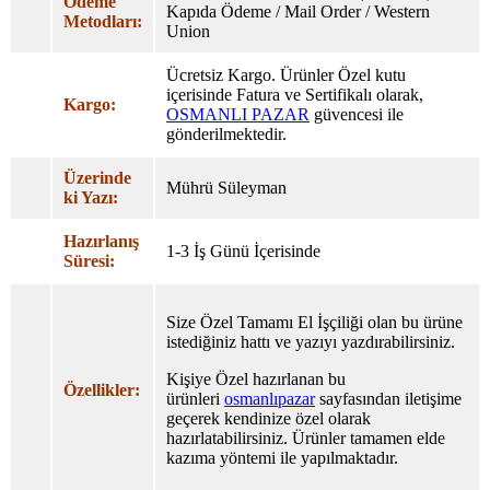
Ödeme
Kapıda Ödeme / Mail Order / Western
Metodları:
Union
Ücretsiz Kargo. Ürünler Özel
kutu
içerisinde Fatura ve Sertifikalı olarak,
Kargo:
OSMANLI PAZAR
güvencesi ile
gönderilmektedir.
Üzerinde
Mührü Süleyman
ki Yazı:
Hazırlanış
1-3 İş Günü İçerisinde
Süresi:
Size Özel Tamamı El İşçiliği olan bu ürüne
istediğiniz hattı ve yazıyı yazdırabilirsiniz.
Kişiye Özel hazırlanan bu
Özellikler:
ürünleri
osmanlıpazar
sayfasından iletişime
geçerek kendinize özel olarak
hazırlatabilirsiniz. Ürünler tamamen elde
kazıma yöntemi ile yapılmaktadır.