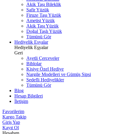
Akik Taşı Bileklik
Safir Yüzük
Firuze Taşı Yüzük
Ametist Yüzük
Akik Taşı Yüzük
Doğal Taşlı Yüzük
Tümünü Gör
Hediyelik Eşyalar
Hediyelik Eşyalar
Geri
Ayetli Çerçeveler
Biblolar
Kişiye Özel Hediye
Nargile Modelleri ve Gümüş Sipsi
Sedefli Hediyelikler
Tümünü Gör
Blog
Hesap Bilgileri
İletişim
Favorilerim
Kargo Takip
Giriş Yap
Kayıt Ol
Hesabım