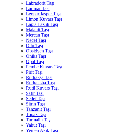
Labradorit Taşı
Larimar Taşı
Leopar Jasper Taşı
Limon Kuvars Taşı
Lapis Lazuli Taşı
Malahit Taşı
Mercan Taşı
Necef Taşı
Oltu Taşı
Obsidyen Taşı
Oniks Taşı
Opal Taşı
Pembe Kuvars Taşı
Pirit Taşı
Rudrakşa Taşı
Rudraksha Taşı
Rutil Kuvars Taşı
Safir Taşı
Sedef Taşı
Sitrin Taşı
Tanzanit Taşı
Topaz Taşı
Turmalin Taşı
Yakut Taşı
Yemen Akik Taşı