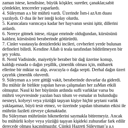
zaman istese, kendisine, büyük köşkler, suretler, çanaklar,sabit
çömlekler, tencereler yaparlardı.
4. Süleyman a.s bir mührü vardı. Üzerinde İsm-i azAm duası
yazılıydı. O dua ile her isteği kolay olurdu.
5. Karıncalara varıncaya kadar her hayvanın sesini işitir, dillerini
anlardı.
6. Nereye gitmek istese, rüzgar emrinde olduğundan, kürsüsünü
kaldırır, kürsüsünü beraberinde götürürdü.
7. Cinler vasıtasıyla denizlerdeki incileri, cevherleri yerde bulunan
defineleri bilirdi. Kendine Allah ü teala tarafından bildirilmeyen bir
şey yoktu.
8. Neml Vadisinde, maiyetiyle beraber bir dağ üzerine konup,
kaldığı esnada o dağın yeşillik, çimenlik olması için, mübarek
ellerine bir miktar su alıp, avucuyla o dağa serpti. Derhal dağın üzeri
çayırlık çimenlik oluverdi.
9. Süleyman a.s yere gittiği vakit, beraberinde duvarlar da giderdi.
Bu mühür ile birlikte yapılan havas çalışmaları her zaMan etkili
olmuştur. Nasıl ki her büyünün ardında sufli varlıklar varsa bu
mührü veçevresinde yazılan bazı tılsım ve esmalar ın bulunduğu
nesneyi, kolyeyi veya yüzüğü taşıyan kişiye hiçbir şeytani varlık
yaklaşamaz, büyü tesir etmez, ve üzerinde yapılan tılsımatın etkisi ile
mührün fazileti zirveye çıkmaktadır.
Bu Süleyman mührünün hikmetlerini saymakla bitiremeyiz. Ancak
bu mühürlü kolye veya yüzüğü taşıyan kişideki zuhuratlar fark edilir
derecede olması kaçınılmazdır. Çünkü Hazreti Süleyman’a a.s