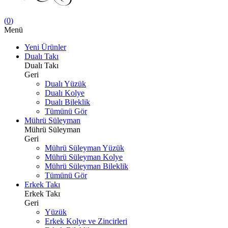
(
0
)
Menü
Yeni Ürünler
Dualı Takı
Dualı Takı
Geri
Dualı Yüzük
Dualı Kolye
Dualı Bileklik
Tümünü Gör
Mührü Süleyman
Mührü Süleyman
Geri
Mührü Süleyman Yüzük
Mührü Süleyman Kolye
Mührü Süleyman Bileklik
Tümünü Gör
Erkek Takı
Erkek Takı
Geri
Yüzük
Erkek Kolye ve Zincirleri