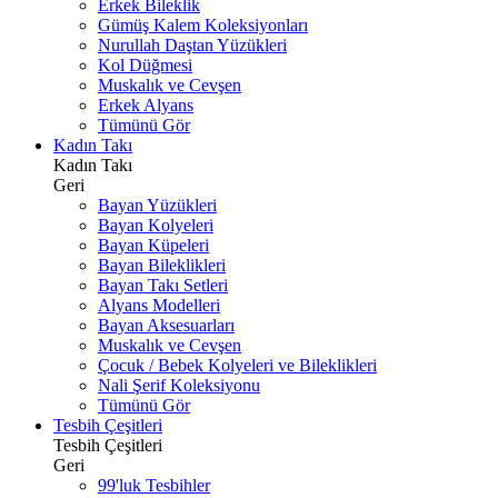
Erkek Bileklik
Gümüş Kalem Koleksiyonları
Nurullah Daştan Yüzükleri
Kol Düğmesi
Muskalık ve Cevşen
Erkek Alyans
Tümünü Gör
Kadın Takı
Kadın Takı
Geri
Bayan Yüzükleri
Bayan Kolyeleri
Bayan Küpeleri
Bayan Bileklikleri
Bayan Takı Setleri
Alyans Modelleri
Bayan Aksesuarları
Muskalık ve Cevşen
Çocuk / Bebek Kolyeleri ve Bileklikleri
Nali Şerif Koleksiyonu
Tümünü Gör
Tesbih Çeşitleri
Tesbih Çeşitleri
Geri
99'luk Tesbihler