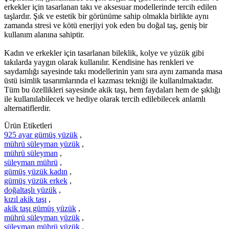
erkekler için tasarlanan takı ve aksesuar modellerinde tercih edilen
taşlardır. Şık ve estetik bir görünüme sahip olmakla birlikte aynı
zamanda stresi ve kötü enerjiyi yok eden bu doğal taş, geniş bir
kullanım alanına sahiptir.
Kadın ve erkekler için tasarlanan bileklik, kolye ve yüzük gibi
takılarda yaygın olarak kullanılır. Kendisine has renkleri ve
saydamlığı sayesinde takı modellerinin yanı sıra aynı zamanda masa
üstü isimlik tasarımlarında el kazması tekniği ile kullanılmaktadır.
Tüm bu özellikleri sayesinde akik taşı, hem faydaları hem de şıklığı
ile kullanılabilecek ve hediye olarak tercih edilebilecek anlamlı
alternatiflerdir.
Ürün Etiketleri
925 ayar gümüş yüzük
,
mührü süleyman yüzük
,
mührü süleyman
,
süleyman mührü
,
gümüş yüzük kadın
,
gümüş yüzük erkek
,
doğaltaşlı yüzük
,
kızıl akik taşı
,
akik taşı gümüş yüzük
,
mührü süleyman yüzük
,
süleyman mührü yüzük
,