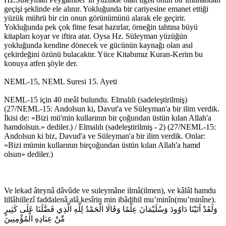
geçişi şeklinde ele alınır. Yokluğunda bir cariyesine emanet ettiği
yüzük mührü bir cin onun görünümünü alarak ele geçirir.
Yokluğunda pek çok fitne fesat hazırlar, örneğin tahtına büyü
kitapları koyar ve iftira atar. Oysa Hz. Süleyman yüzüğün
yokluğunda kendine dönecek ve gücünün kaynağı olan asıl
çekirdeğini özünü bulacaktır. Yüce Kitabımız Kuran-Kerim bu
konuya atfen şöyle der.
NEML-15, NEML Suresi 15. Ayeti
NEML-15 için 40 meâl bulundu. Elmalılı (sadeleştirilmiş)
(27/NEML-15: Andolsun ki, Davut'a ve Süleyman'a bir ilim verdik.
İkisi de: «Bizi mü'min kullarının bir çoğundan üstün kılan Allah'a
hamdolsun.» dediler.) / Elmalılı (sadeleştirilmiş - 2) (27/NEML-15:
Andolsun ki biz, Davud'a ve Süleyman'a bir ilim verdik. Onlar:
«Bizi mümin kullarının birçoğundan üstün kılan Allah'a hamd
olsun» dediler.)
Ve lekad âteynâ dâvûde ve suleymâne ilmâ(ilmen), ve kâlâl hamdu
lillâhillezî faddalenâ alâ kesîrin min ibâdihil mu’minîn(mu’minîne).
وَلَقَدْ آتَيْنَا دَاوُودَ وَسُلَيْمَانَ عِلْمًا وَقَالَا الْحَمْدُ لِلَّهِ الَّذِي فَضَّلَنَا عَلَى كَثِيرٍ
مِّنْ عِبَادِهِ الْمُؤْمِنِينَ