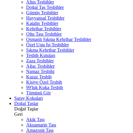
Altın Tesbihler
Doğal Taş Tesbihler
Gümüş Tesbihler
Hayvansal Tesbihler
Katalin Tesbihler
Kehribar Tesbihler
Oltu Taşı Tesbihler
Osmanlı Sıkma Kehribar Tesbihler
Özel Usta İşi Tesbihler
Sıkma Kehribar Tesbihler
Tesbih Kutuları
Zaza Tesbihler
Ağaç Tesbihler
Namaz Tesbihi
Kazaz Tesbih
Kişiye Özel Tesbih
99'luk Kuka Tesbih
Tümünü Gör
Saray Kokuları
Doğal Taşlar
Doğal Taşlar
Geri
Akik Taşı
Akuamarin Taşı
Amazonit Taşı