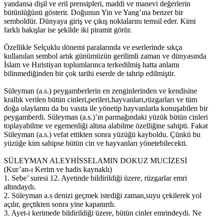
yandansa dişil ve eril prensipleri, maddi ve manevi değerlerin
bütünlüğünü gösterir. Doğunun Yin ve Yang’ına benzer bir
semboldür. Dünyaya giriş ve çıkış noktalarını temsil eder. Kimi
farklı bakışlar ise şekilde iki piramit görür.
Özellikle Selçuklu dönemi paralarında ve eserlerinde sıkça
kullanılan sembol artık günümüzün gerilimli zaman ve dünyasında
İslam ve Hıristiyan toplumlarınca terkedilmiş hatta anlamı
bilinmediğinden bir çok tarihi eserde de tahrip edilmiştir.
Süleyman (a.s.) peygamberlerin en zenginlerinden ve kendisine
krallık verilen bütün cinleri,perileri,hayvanları,rüzgarları ve tüm
doğa olaylarını da bu vasıta ile yönetip hayvanlarla konuşabilen bir
peygamberdi. Süleyman (a.s.)’ın parmağındaki yüzük bütün cinleri
toplayabilme ve egemenliği altına alabilme özelliğine sahipti. Fakat
Süleyman (a.s.) vefat ettikten sonra yüzüğü kayboldu. Çünkü bu
yüzüğe kim sahipse bütün cin ve hayvanları yönetebilecekti.
SÜLEYMAN ALEYHİSSELAMIN DOKUZ MUCİZESİ
(Kur’an-ı Kerim ve hadis kaynaklı)
1. Sebe’ suresi 12. Ayetinde bildirildiği üzere, rüzgarlar emri
altındaydı.
2. Süleyman a.s denizi geçmek istediği zaman,suyu çekilerek yol
açılır, geçtikten sonra yine kapanırdı.
3. Ayet-i kerimede bildirildiği üzere, bütün cinler emrindeydi. Ne