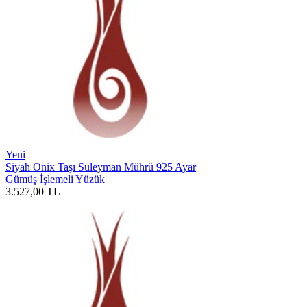
Yeni
Siyah Onix Taşı Süleyman Mührü 925 Ayar
Gümüş İşlemeli Yüzük
3.527,00
TL