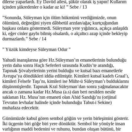
dilerse yaparlardı. Ey Davûd ailesi, şükür olarak iş yapın! Kullarım
içinden şükredenler o kadar az ki! ” Sebe / 13
"Sonunda, Süleyman için ölüm hükmünü verdiğimizde, onun
ölümünü, değneğini yiyen dâbbetül arzdan/ağaç kurtçuğundan
başkası onlara göstermedi. Süleyman yere yığılınca, açıkça anlaşıldı
ki, eğer cinler gaybı bilmiş olsalardı, o alçaltıcı azap içinde bekleyip
durmazlardı.” Sebe / 14
” Yüzük kimdeyse Süleyman Odur "
Yahudi inanışlarına göre Hz.Süleyman’ın emanetlerinin bulunduğu
yerin daha sonra Haçlı Seferleri sırasında Kudüs’te arandığı,
Tapınak Şövalyelerinin yerini bulduğu ve kutsal bazı emanetlerle
Avrupa’ya döndükleri iddia edilmiştir. Kimileri kutsal kadeh Graal’ı,
kimileri Felsefe Taşı’nı, kimileri ise Mühr-ü Süleyman’ı bulduklarını
düşünmüşlerdir. Tapınak Kral Süleyman’dan sonra yağmalanacaktır
ancak o zamana kadar Hz.Musa (a.s) dan beri nesilden nesile
saklanan Hz. Musa’nın emaneti olan Ahid Sandığı’nı (orijinal
Tevratın levhalar halinde içinde bulunduğu Tabut-i Sekine)
muhafaza edecektir.
Günümüzde kabul gören sembol göğün ve yerin birleşimini gösterir.
İki üçgenin biri göğe biri yere dönüktür. Sembol bir yönüyle insan
varlığının maddi bedenini ve ruhunu, bundan oluşan bütünü, bir