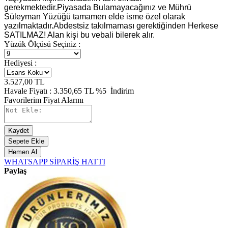
gerekmektedir.Piyasada Bulamayacağınız ve Mührü
Süleyman Yüzüğü tamamen elde isme özel olarak
yazılmaktadır.Abdestsiz takılmaması gerektiğinden Herkese
SATILMAZ! Alan kişi bu vebali bilerek alır.
Yüzük Ölçüsü Seçiniz :
Hediyesi :
3.527,00
TL
Havale Fiyatı :
3.350,65
TL
%5
İndirim
Favorilerim
Fiyat Alarmı
Kaydet
Sepete Ekle
Hemen Al
WHATSAPP SİPARİŞ HATTI
Paylaş