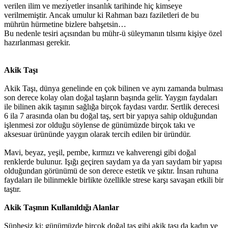
verilen ilim ve meziyetler insanlık tarihinde hiç kimseye
verilmemiştir. Ancak umulur ki Rahman bazı faziletleri de bu
mührün hürmetine bizlere bahşetsin…
Bu nedenle tesiri açısından bu mühr-ü süleymanın tılsımı kişiye özel
hazırlanması gerekir.
Akik Taşı
Akik Taşı, dünya genelinde en çok bilinen ve aynı zamanda bulması
son derece kolay olan doğal taşların başında gelir. Yaygın faydaları
ile bilinen akik taşının sağlığa birçok faydası vardır. Sertlik derecesi
6 ila 7 arasında olan bu doğal taş, sert bir yapıya sahip olduğundan
işlenmesi zor olduğu söylense de günümüzde birçok takı ve
aksesuar ürününde yaygın olarak tercih edilen bir üründür.
Mavi, beyaz, yeşil, pembe, kırmızı ve kahverengi gibi doğal
renklerde bulunur. Işığı geçiren saydam ya da yarı saydam bir yapısı
olduğundan görünümü de son derece estetik ve şıktır. İnsan ruhuna
faydaları ile bilinmekle birlikte özellikle strese karşı savaşan etkili bir
taştır.
Akik Taşının Kullanıldığı Alanlar
Şüphesiz ki; günümüzde birçok doğal taş gibi akik taşı da kadın ve