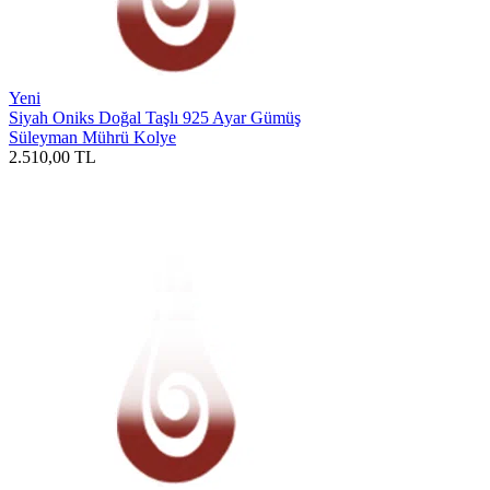
Yeni
Siyah Oniks Doğal Taşlı 925 Ayar Gümüş
Süleyman Mührü Kolye
2.510,00
TL