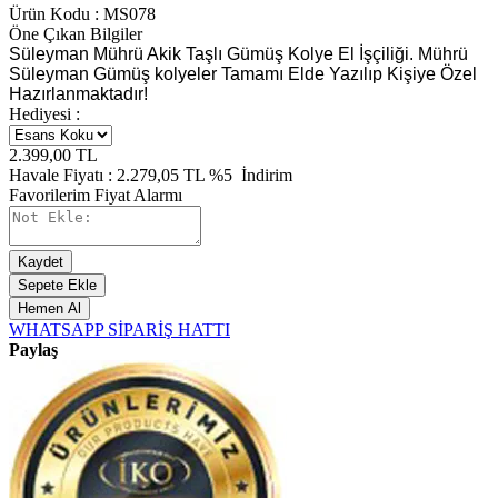
Ürün Kodu :
MS078
Öne Çıkan Bilgiler
Süleyman Mührü Akik Taşlı Gümüş Kolye El İşçiliği. Mührü
Süleyman Gümüş kolyeler Tamamı Elde Yazılıp Kişiye Özel
Hazırlanmaktadır!
Hediyesi :
2.399,00
TL
Havale Fiyatı :
2.279,05
TL
%5
İndirim
Favorilerim
Fiyat Alarmı
Kaydet
Sepete Ekle
Hemen Al
WHATSAPP SİPARİŞ HATTI
Paylaş