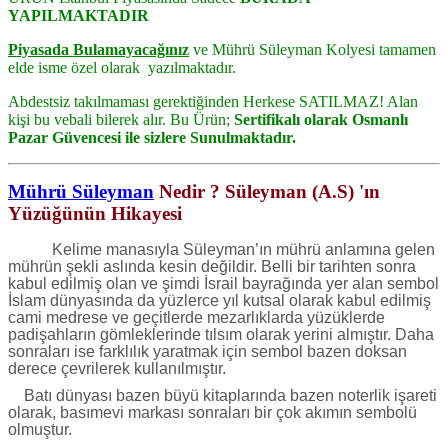
YAPILMAKTADIR
Piyasada Bulamayacağınız
ve Mührü Süleyman Kolyesi tamamen
elde isme özel olarak yazılmaktadır.
Abdestsiz takılmaması gerektiğinden Herkese SATILMAZ! Alan
kişi bu vebali bilerek alır.
Bu Ürün;
Sertifikalı olarak
Osmanlı
Pazar
Güvencesi ile sizlere Sunulmaktadır.
Mührü Süleyman
Nedir ? Süleyman (A.S) 'ın
Yüzüğünün Hikayesi
Kelime manasıyla Süleyman’ın mührü anlamına gelen
mührün şekli aslında kesin değildir. Belli bir tarihten sonra
kabul edilmiş olan ve şimdi İsrail bayrağında yer alan sembol
İslam dünyasında da yüzlerce yıl kutsal olarak kabul edilmiş
cami medrese ve geçitlerde mezarlıklarda yüzüklerde
padişahların gömleklerinde tılsım olarak yerini almıştır. Daha
sonraları ise farklılık yaratmak için sembol bazen doksan
derece çevrilerek kullanılmıştır.
Batı dünyası bazen büyü kitaplarında bazen noterlik işareti
olarak, basımevi markası sonraları bir çok akımın sembolü
olmuştur.