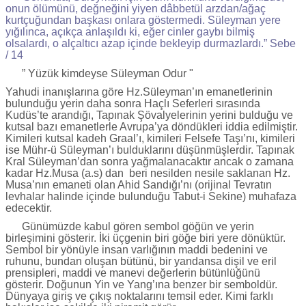
onun ölümünü, değneğini yiyen dâbbetül arzdan/ağaç
kurtçuğundan başkası onlara göstermedi. Süleyman yere
yığılınca, açıkça anlaşıldı ki, eğer cinler gaybı bilmiş
olsalardı, o alçaltıcı azap içinde bekleyip durmazlardı.” Sebe
/ 14
” Yüzük kimdeyse Süleyman Odur "
Yahudi inanışlarına göre Hz.Süleyman’ın emanetlerinin
bulunduğu yerin daha sonra Haçlı Seferleri sırasında
Kudüs’te arandığı, Tapınak Şövalyelerinin yerini bulduğu ve
kutsal bazı emanetlerle Avrupa’ya döndükleri iddia edilmiştir.
Kimileri kutsal kadeh Graal’ı, kimileri Felsefe Taşı’nı, kimileri
ise Mühr-ü Süleyman’ı bulduklarını düşünmüşlerdir. Tapınak
Kral Süleyman’dan sonra yağmalanacaktır ancak o zamana
kadar Hz.Musa (a.s) dan beri nesilden nesile saklanan Hz.
Musa’nın emaneti olan Ahid Sandığı’nı (orijinal Tevratın
levhalar halinde içinde bulunduğu Tabut-i Sekine) muhafaza
edecektir.
Günümüzde kabul gören sembol göğün ve yerin
birleşimini gösterir. İki üçgenin biri göğe biri yere dönüktür.
Sembol bir yönüyle insan varlığının maddi bedenini ve
ruhunu, bundan oluşan bütünü, bir yandansa dişil ve eril
prensipleri, maddi ve manevi değerlerin bütünlüğünü
gösterir. Doğunun Yin ve Yang’ına benzer bir semboldür.
Dünyaya giriş ve çıkış noktalarını temsil eder. Kimi farklı