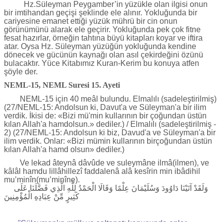
Hz.Süleyman Peygamber’in yüzükle olan ilgisi onun
bir imtihandan geçişi şeklinde ele alınır. Yokluğunda bir
cariyesine emanet ettiği yüzük mührü bir cin onun
görünümünü alarak ele geçirir. Yokluğunda pek çok fitne
fesat hazırlar, örneğin tahtına büyü kitapları koyar ve iftira
atar. Oysa Hz. Süleyman yüzüğün yokluğunda kendine
dönecek ve gücünün kaynağı olan asıl çekirdeğini özünü
bulacaktır. Yüce Kitabımız Kuran-Kerim bu konuya atfen
şöyle der.
NEML-15, NEML Suresi 15. Ayeti
NEML-15 için 40 meâl bulundu. Elmalılı (sadeleştirilmiş)
(27/NEML-15: Andolsun ki, Davut'a ve Süleyman'a bir ilim
verdik. İkisi de: «Bizi mü'min kullarının bir çoğundan üstün
kılan Allah'a hamdolsun.» dediler.) / Elmalılı (sadeleştirilmiş -
2) (27/NEML-15: Andolsun ki biz, Davud'a ve Süleyman'a bir
ilim verdik. Onlar: «Bizi mümin kullarının birçoğundan üstün
kılan Allah'a hamd olsun» dediler.)
Ve lekad âteynâ dâvûde ve suleymâne ilmâ(ilmen), ve
kâlâl hamdu lillâhillezî faddalenâ alâ kesîrin min ibâdihil
mu’minîn(mu’minîne).
وَلَقَدْ آتَيْنَا دَاوُودَ وَسُلَيْمَانَ عِلْمًا وَقَالَا الْحَمْدُ لِلَّهِ الَّذِي فَضَّلَنَا عَلَى
كَثِيرٍ مِّنْ عِبَادِهِ الْمُؤْمِنِينَ