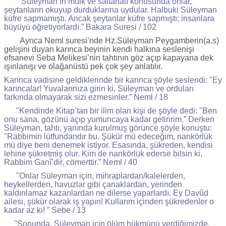
"Süleyman’ın mülk ve saltanatı konusunda onlar,
şeytanların okuyup durduklarına uydular. Halbuki Süleyman
küfre sapmamıştı. Ancak şeytanlar küfre sapmıştı; insanlara
büyüyü öğretiyorlardı.” Bakara Suresi / 102
Ayrıca Neml suresi’nde Hz.Süleyman Peygamberin(a.s)
gelişini duyan karınca beyinin kendi halkına seslenişi
efsanevi Seba Melikesi’nin tahtının göz açıp kapayana dek
ışınlanışı ve olağanüstü pek çok şey anlatılır.
Karınca vadisine geldiklerinde bir karınca şöyle seslendi: "Ey
karıncalar! Yuvalarınıza girin ki, Süleyman ve orduları
farkında olmayarak sizi ezmesinler.” Neml / 18
"Kendinde Kitap’tan bir ilim olan kişi de şöyle dedi: "Ben
onu sana, gözünü açıp yumuncaya kadar getiririm.” Derken
Süleyman, tahtı, yanında kurulmuş görünce şöyle konuştu:
"Rabbimin lütfundandır bu. Şükür mü edeceğim, nankörlük
mü diye beni denemek istiyor. Esasında, şükreden, kendisi
lehine şükretmiş olur. Kim de nankörlük ederse bilsin ki,
Rabbim Ganî’dir, cömerttir.” Neml / 40
"Onlar Süleyman için, mihraplardan/kalelerden,
heykellerden, havuzlar gibi çanaklardan, yerinden
kaldırılamaz kazanlardan ne dilerse yaparlardı. Ey Davûd
ailesi, şükür olarak iş yapın! Kullarım içinden şükredenler o
kadar az ki! ” Sebe / 13
"Sonunda, Süleyman için ölüm hükmünü verdiğimizde,