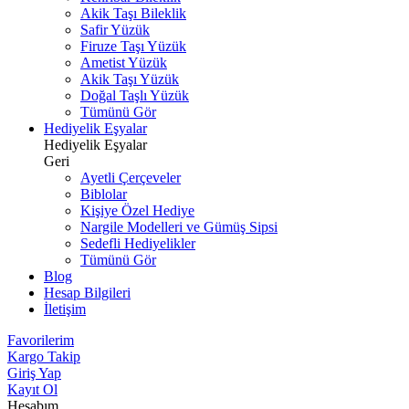
Akik Taşı Bileklik
Safir Yüzük
Firuze Taşı Yüzük
Ametist Yüzük
Akik Taşı Yüzük
Doğal Taşlı Yüzük
Tümünü Gör
Hediyelik Eşyalar
Hediyelik Eşyalar
Geri
Ayetli Çerçeveler
Biblolar
Kişiye Özel Hediye
Nargile Modelleri ve Gümüş Sipsi
Sedefli Hediyelikler
Tümünü Gör
Blog
Hesap Bilgileri
İletişim
Favorilerim
Kargo Takip
Giriş Yap
Kayıt Ol
Hesabım