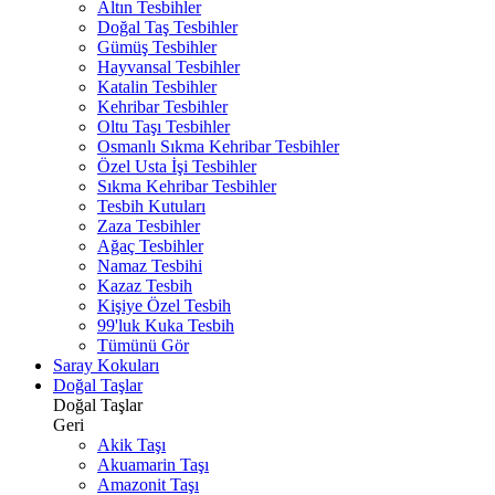
Altın Tesbihler
Doğal Taş Tesbihler
Gümüş Tesbihler
Hayvansal Tesbihler
Katalin Tesbihler
Kehribar Tesbihler
Oltu Taşı Tesbihler
Osmanlı Sıkma Kehribar Tesbihler
Özel Usta İşi Tesbihler
Sıkma Kehribar Tesbihler
Tesbih Kutuları
Zaza Tesbihler
Ağaç Tesbihler
Namaz Tesbihi
Kazaz Tesbih
Kişiye Özel Tesbih
99'luk Kuka Tesbih
Tümünü Gör
Saray Kokuları
Doğal Taşlar
Doğal Taşlar
Geri
Akik Taşı
Akuamarin Taşı
Amazonit Taşı