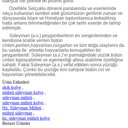
bakışlar ise şekilde iki piramit görür.
Özellikle Selçuklu dönemi paralarında ve eserlerinde
sıkça kullanılan sembol artık günümüzün gerilimli zaman ve
dünyasında İslam ve Hıristiyan toplumlarınca terkedilmiş
hatta anlamı bilinmediğinden bir çok tarihi eserde de tahrip
edilmiştir.
Süleyman (a.s.) peygamberlerin en zenginlerinden ve
kendisine krallık verilen bütün
cinleri,perileri,hayvanları,rüzgarları ve tüm doğa olaylarını da
bu vasıta ile yönetip hayvanlarla konuşabilen bir
peygamberdi. Süleyman (a.s.)’ın parmağındaki yüzük bütün
cinleri toplayabilme ve egemenliği altına alabilme özelliğine
sahipti. Fakat Süleyman (a.s.) vefat ettikten sonra yüzüğü
kayboldu. Çünkü bu yüzüğe kim sahipse bütün cin ve
hayvanları yönetebilecekti.
Ürün Etiketleri
akik kolye
,
mührü süleyman kolye
,
süleyman mührü
,
süleyman mührü kolye
,
Hz. Süleyman Mührü
,
mührü süleyman
,
hz. süleyman mührü kolye
Benzer Ürünler