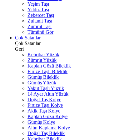
Yeşim Taşı
Yıldız Taşı
Zebercet Taşı
Zultanit Taşı
Zümrüt Taşı
Tümünü Gör
Çok Satanlar
Çok Satanlar
Geri
Kehribar Yüzük
Zümrüt Yüzük
Kaplan Gözü Bileklik
Firuze Taşlı Bileklik
Gümüş Bileklik
Gümüş Yüzük
Yakut Taşlı Yüzük
14 Ayar Altın Yüzük
Doğal Taş Kolye
Firuze Taşı Kolye
Akik Taşı Kolye
Kaplan Gözü Kolye
Gümüş Kolye
Altın Kaplama Kolye
Doğal Taş Bileklik
Kehribar Bileklik