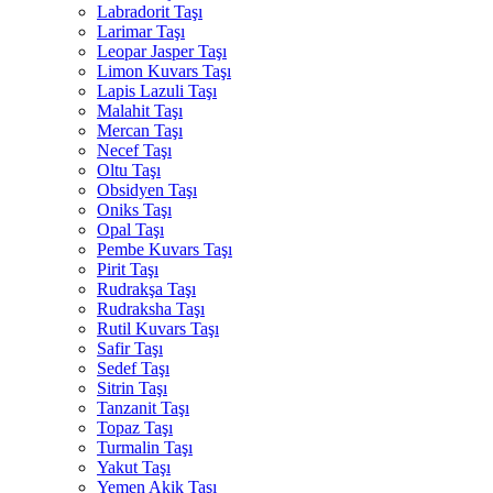
Labradorit Taşı
Larimar Taşı
Leopar Jasper Taşı
Limon Kuvars Taşı
Lapis Lazuli Taşı
Malahit Taşı
Mercan Taşı
Necef Taşı
Oltu Taşı
Obsidyen Taşı
Oniks Taşı
Opal Taşı
Pembe Kuvars Taşı
Pirit Taşı
Rudrakşa Taşı
Rudraksha Taşı
Rutil Kuvars Taşı
Safir Taşı
Sedef Taşı
Sitrin Taşı
Tanzanit Taşı
Topaz Taşı
Turmalin Taşı
Yakut Taşı
Yemen Akik Taşı