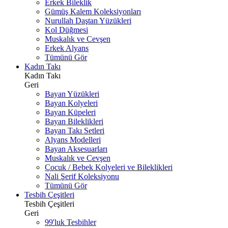
Erkek Bileklik
Gümüş Kalem Koleksiyonları
Nurullah Daştan Yüzükleri
Kol Düğmesi
Muskalık ve Cevşen
Erkek Alyans
Tümünü Gör
Kadın Takı
Kadın Takı
Geri
Bayan Yüzükleri
Bayan Kolyeleri
Bayan Küpeleri
Bayan Bileklikleri
Bayan Takı Setleri
Alyans Modelleri
Bayan Aksesuarları
Muskalık ve Cevşen
Çocuk / Bebek Kolyeleri ve Bileklikleri
Nali Şerif Koleksiyonu
Tümünü Gör
Tesbih Çeşitleri
Tesbih Çeşitleri
Geri
99'luk Tesbihler