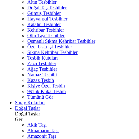
Altın Tesbihler
Doğal Taş Tesbihler
Gümüş Tesbihler
Hayvansal Tesbihler
Katalin Tesbihler
Kehribar Tesbihler
Oltu Taşı Tesbihler
Osmanlı Sıkma Kehribar Tesbihler
Özel Usta İşi Tesbihler
Sıkma Kehribar Tesbihler
Tesbih Kutuları
Zaza Tesbihler
Ağaç Tesbihler
Namaz Tesbihi
Kazaz Tesbih
Kişiye Özel Tesbih
99'luk Kuka Tesbih
Tümünü Gör
Saray Kokuları
Doğal Taşlar
Doğal Taşlar
Geri
Akik Taşı
Akuamarin Taşı
Amazonit Taşı