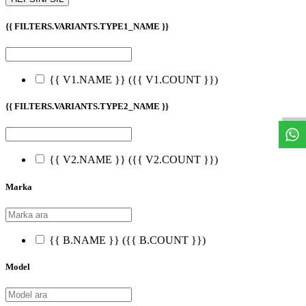
{{ FILTERS.VARIANTS.TYPE1_NAME }}
W
h
t
s
a
p
p
D
e
s
t
e
H
a
t
t
{{ V1.NAME }}
({{ V1.COUNT }})
{{ FILTERS.VARIANTS.TYPE2_NAME }}
{{ V2.NAME }}
({{ V2.COUNT }})
Marka
{{ B.NAME }}
({{ B.COUNT }})
Model