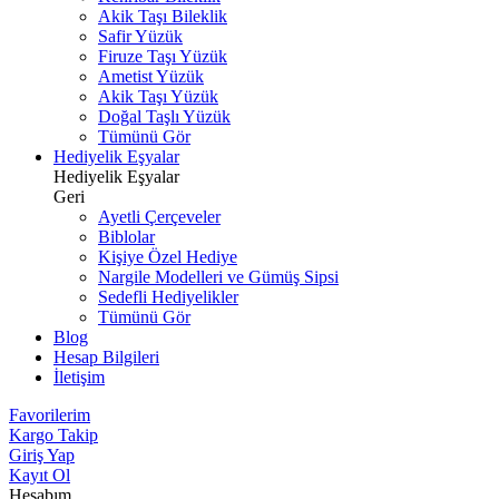
Akik Taşı Bileklik
Safir Yüzük
Firuze Taşı Yüzük
Ametist Yüzük
Akik Taşı Yüzük
Doğal Taşlı Yüzük
Tümünü Gör
Hediyelik Eşyalar
Hediyelik Eşyalar
Geri
Ayetli Çerçeveler
Biblolar
Kişiye Özel Hediye
Nargile Modelleri ve Gümüş Sipsi
Sedefli Hediyelikler
Tümünü Gör
Blog
Hesap Bilgileri
İletişim
Favorilerim
Kargo Takip
Giriş Yap
Kayıt Ol
Hesabım