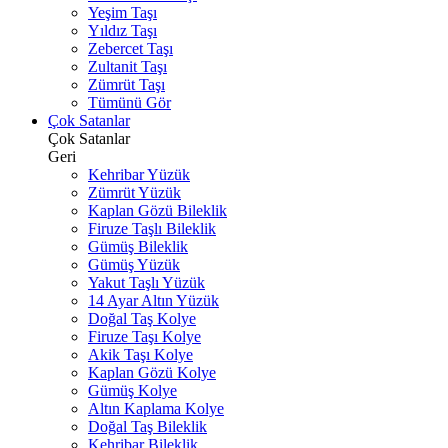
Yeşim Taşı
Yıldız Taşı
Zebercet Taşı
Zultanit Taşı
Zümrüt Taşı
Tümünü Gör
Çok Satanlar
Çok Satanlar
Geri
Kehribar Yüzük
Zümrüt Yüzük
Kaplan Gözü Bileklik
Firuze Taşlı Bileklik
Gümüş Bileklik
Gümüş Yüzük
Yakut Taşlı Yüzük
14 Ayar Altın Yüzük
Doğal Taş Kolye
Firuze Taşı Kolye
Akik Taşı Kolye
Kaplan Gözü Kolye
Gümüş Kolye
Altın Kaplama Kolye
Doğal Taş Bileklik
Kehribar Bileklik