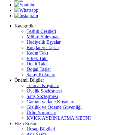
Kategoriler
Tesbih Çeşitleri
Mührü Süleyman
Hediyelik Eşyalar
Burçlar ve Taşlar
Kadın Takı
Erkek Takı
Dualı Takı
Doğal Taşlar
Saray Kokuları
Önemli Bilgiler
Telimat Koşulları
Üyelik Sözleşmesi
Satış Sözleşmesi
Garanti ve İade Koşulları
Gizlilik ve Ödeme Güvenliği
Ürün Yorumları
KVKK AYDINLATMA METNİ
Hızlı Erişim
Hesap Bilgileri
Ana Sayfa