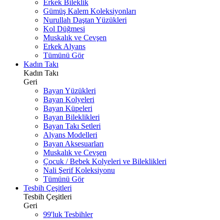
Erkek Bileklik
Gümüş Kalem Koleksiyonları
Nurullah Daştan Yüzükleri
Kol Düğmesi
Muskalık ve Cevşen
Erkek Alyans
Tümünü Gör
Kadın Takı
Kadın Takı
Geri
Bayan Yüzükleri
Bayan Kolyeleri
Bayan Küpeleri
Bayan Bileklikleri
Bayan Takı Setleri
Alyans Modelleri
Bayan Aksesuarları
Muskalık ve Cevşen
Çocuk / Bebek Kolyeleri ve Bileklikleri
Nali Şerif Koleksiyonu
Tümünü Gör
Tesbih Çeşitleri
Tesbih Çeşitleri
Geri
99'luk Tesbihler