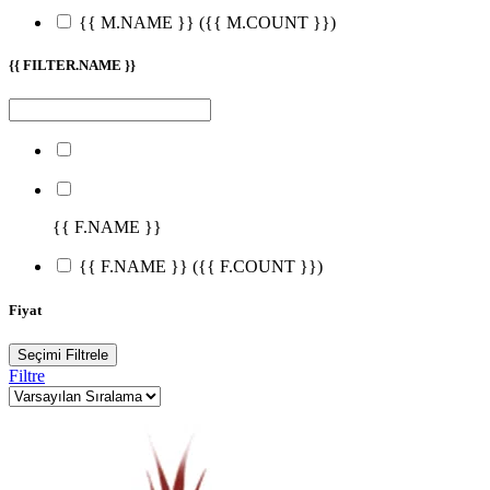
{{ M.NAME }}
({{ M.COUNT }})
{{ FILTER.NAME }}
{{ F.NAME }}
{{ F.NAME }}
({{ F.COUNT }})
Fiyat
Seçimi Filtrele
Filtre