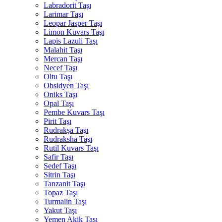
Labradorit Taşı
Larimar Taşı
Leopar Jasper Taşı
Limon Kuvars Taşı
Lapis Lazuli Taşı
Malahit Taşı
Mercan Taşı
Necef Taşı
Oltu Taşı
Obsidyen Taşı
Oniks Taşı
Opal Taşı
Pembe Kuvars Taşı
Pirit Taşı
Rudrakşa Taşı
Rudraksha Taşı
Rutil Kuvars Taşı
Safir Taşı
Sedef Taşı
Sitrin Taşı
Tanzanit Taşı
Topaz Taşı
Turmalin Taşı
Yakut Taşı
Yemen Akik Taşı