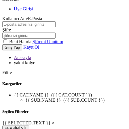
Üye Girişi
Kullanıcı Adı/E-Posta
Şifre
Beni Hatırla
Şifremi Unuttum
Kayıt Ol
Giriş Yap
Anasayfa
yakut kolye
Filtre
Kategoriler
{{ CAT.NAME }}
({{ CAT.COUNT }})
{{ SUB.NAME }}
({{ SUB.COUNT }})
Seçilen Filtreler
{{ SELECTED.TEXT }} ×
HEPSİNİ SİL