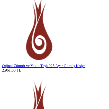
Orjinal Zümrüt ve Yakut Taşlı 925 Ayar Gümüş Kolye
2.961,00
TL