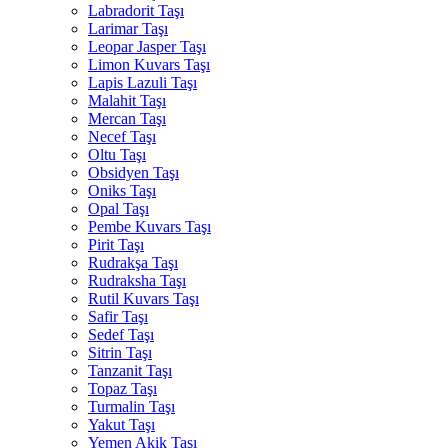
Labradorit Taşı
Larimar Taşı
Leopar Jasper Taşı
Limon Kuvars Taşı
Lapis Lazuli Taşı
Malahit Taşı
Mercan Taşı
Necef Taşı
Oltu Taşı
Obsidyen Taşı
Oniks Taşı
Opal Taşı
Pembe Kuvars Taşı
Pirit Taşı
Rudrakşa Taşı
Rudraksha Taşı
Rutil Kuvars Taşı
Safir Taşı
Sedef Taşı
Sitrin Taşı
Tanzanit Taşı
Topaz Taşı
Turmalin Taşı
Yakut Taşı
Yemen Akik Taşı