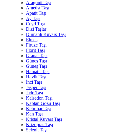
Aragonit Taşı
Ametist Taşı
Apatit Taşı
Ay Taşı
Ceyd Taşı
Dizi Taşlar
Dumanlı Kuvars Taşı
Elmas
Firuze Taşı
Florit Taşı
Granat Taşı
Güneş Taşı
Güneş Taşı
Hamatit Taşı
Havlit Taşı
İnci Taşı
Jasper Taşı
Jade Taşı
Kalsedon Taşı
Kaplan Gözü Taşı
Kehribar Taşı
Kan Taşı
Kristal Kuvars Taşı
Krizopras Taşı
Selenit Taşı