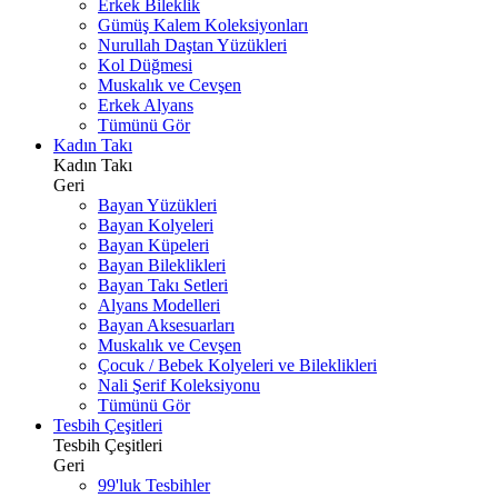
Erkek Bileklik
Gümüş Kalem Koleksiyonları
Nurullah Daştan Yüzükleri
Kol Düğmesi
Muskalık ve Cevşen
Erkek Alyans
Tümünü Gör
Kadın Takı
Kadın Takı
Geri
Bayan Yüzükleri
Bayan Kolyeleri
Bayan Küpeleri
Bayan Bileklikleri
Bayan Takı Setleri
Alyans Modelleri
Bayan Aksesuarları
Muskalık ve Cevşen
Çocuk / Bebek Kolyeleri ve Bileklikleri
Nali Şerif Koleksiyonu
Tümünü Gör
Tesbih Çeşitleri
Tesbih Çeşitleri
Geri
99'luk Tesbihler