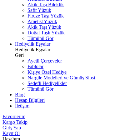
Akik Taşı Bileklik
Safir Yüzük
Firuze Taşı Yüzük
Ametist Yüzük
Akik Taşı Yüzük
Doğal Taşlı Yüzük
Tümünü Gör
Hediyelik Eşyalar
Hediyelik Eşyalar
Geri
Ayetli Çerçeveler
Biblolar
Kişiye Özel Hediye
Nargile Modelleri ve Gümüş Sipsi
Sedefli Hediyelikler
Tümünü Gör
Blog
Hesap Bilgileri
İletişim
Favorilerim
Kargo Takip
Giriş Yap
Kayıt Ol
Hesabım