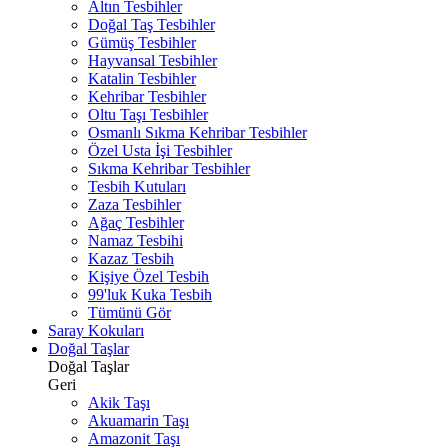
Altın Tesbihler
Doğal Taş Tesbihler
Gümüş Tesbihler
Hayvansal Tesbihler
Katalin Tesbihler
Kehribar Tesbihler
Oltu Taşı Tesbihler
Osmanlı Sıkma Kehribar Tesbihler
Özel Usta İşi Tesbihler
Sıkma Kehribar Tesbihler
Tesbih Kutuları
Zaza Tesbihler
Ağaç Tesbihler
Namaz Tesbihi
Kazaz Tesbih
Kişiye Özel Tesbih
99'luk Kuka Tesbih
Tümünü Gör
Saray Kokuları
Doğal Taşlar
Doğal Taşlar
Geri
Akik Taşı
Akuamarin Taşı
Amazonit Taşı