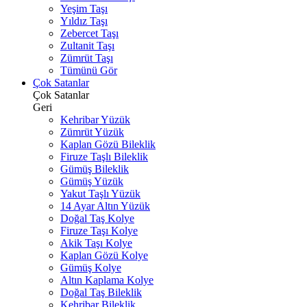
Yeşim Taşı
Yıldız Taşı
Zebercet Taşı
Zultanit Taşı
Zümrüt Taşı
Tümünü Gör
Çok Satanlar
Çok Satanlar
Geri
Kehribar Yüzük
Zümrüt Yüzük
Kaplan Gözü Bileklik
Firuze Taşlı Bileklik
Gümüş Bileklik
Gümüş Yüzük
Yakut Taşlı Yüzük
14 Ayar Altın Yüzük
Doğal Taş Kolye
Firuze Taşı Kolye
Akik Taşı Kolye
Kaplan Gözü Kolye
Gümüş Kolye
Altın Kaplama Kolye
Doğal Taş Bileklik
Kehribar Bileklik