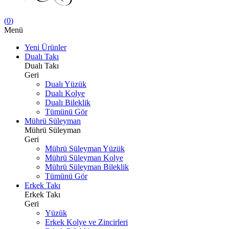
(
0
)
Menü
Yeni Ürünler
Dualı Takı
Dualı Takı
Geri
Dualı Yüzük
Dualı Kolye
Dualı Bileklik
Tümünü Gör
Mührü Süleyman
Mührü Süleyman
Geri
Mührü Süleyman Yüzük
Mührü Süleyman Kolye
Mührü Süleyman Bileklik
Tümünü Gör
Erkek Takı
Erkek Takı
Geri
Yüzük
Erkek Kolye ve Zincirleri