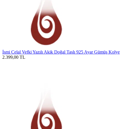
İsmi Celal Vefki Yazılı Akik Doğal Taşlı 925 Ayar Gümüş Kolye
2.399,00
TL