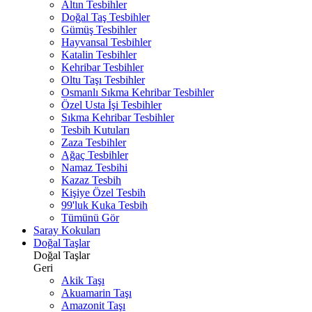
Altın Tesbihler
Doğal Taş Tesbihler
Gümüş Tesbihler
Hayvansal Tesbihler
Katalin Tesbihler
Kehribar Tesbihler
Oltu Taşı Tesbihler
Osmanlı Sıkma Kehribar Tesbihler
Özel Usta İşi Tesbihler
Sıkma Kehribar Tesbihler
Tesbih Kutuları
Zaza Tesbihler
Ağaç Tesbihler
Namaz Tesbihi
Kazaz Tesbih
Kişiye Özel Tesbih
99'luk Kuka Tesbih
Tümünü Gör
Saray Kokuları
Doğal Taşlar
Doğal Taşlar
Geri
Akik Taşı
Akuamarin Taşı
Amazonit Taşı