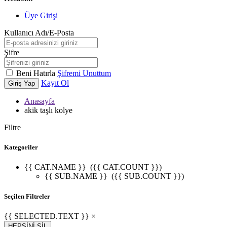
Üye Girişi
Kullanıcı Adı/E-Posta
Şifre
Beni Hatırla
Şifremi Unuttum
Kayıt Ol
Giriş Yap
Anasayfa
akik taşlı kolye
Filtre
Kategoriler
{{ CAT.NAME }}
({{ CAT.COUNT }})
{{ SUB.NAME }}
({{ SUB.COUNT }})
Seçilen Filtreler
{{ SELECTED.TEXT }} ×
HEPSİNİ SİL