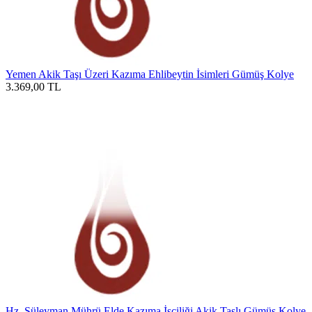
Yemen Akik Taşı Üzeri Kazıma Ehlibeytin İsimleri Gümüş Kolye
3.369,00
TL
Hz. Süleyman Mührü Elde Kazıma İşçiliği Akik Taşlı Gümüş Kolye