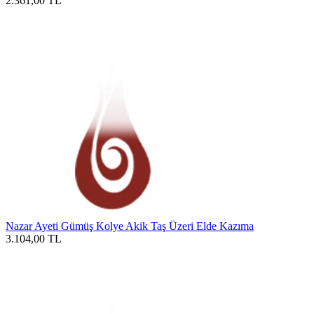
2.361,00
TL
Nazar Ayeti Gümüş Kolye Akik Taş Üzeri Elde Kazıma
3.104,00
TL