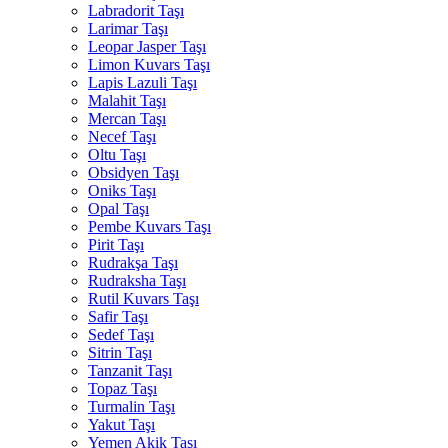
Labradorit Taşı
Larimar Taşı
Leopar Jasper Taşı
Limon Kuvars Taşı
Lapis Lazuli Taşı
Malahit Taşı
Mercan Taşı
Necef Taşı
Oltu Taşı
Obsidyen Taşı
Oniks Taşı
Opal Taşı
Pembe Kuvars Taşı
Pirit Taşı
Rudrakşa Taşı
Rudraksha Taşı
Rutil Kuvars Taşı
Safir Taşı
Sedef Taşı
Sitrin Taşı
Tanzanit Taşı
Topaz Taşı
Turmalin Taşı
Yakut Taşı
Yemen Akik Taşı