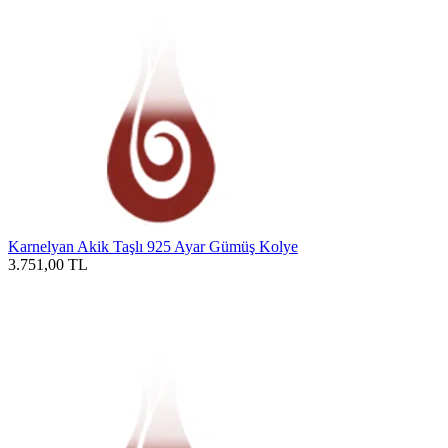
Karnelyan Akik Taşlı 925 Ayar Gümüş Kolye
3.751,00
TL