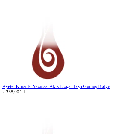
Ayetel Kürsi El Yazması Akik Doğal Taşlı Gümüş Kolye
2.358,00
TL