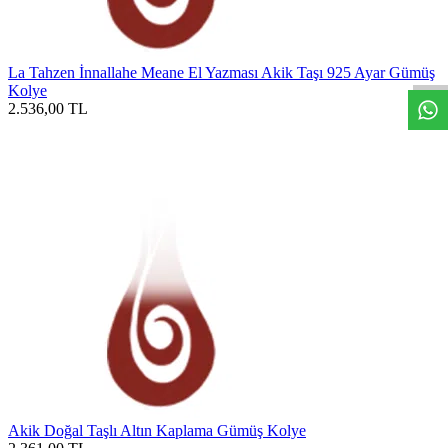
W
h
t
s
a
p
p
D
e
s
t
e
H
a
t
t
La Tahzen İnnallahe Meane El Yazması Akik Taşı 925 Ayar Gümüş
Kolye
2.536,00
TL
Akik Doğal Taşlı Altın Kaplama Gümüş Kolye