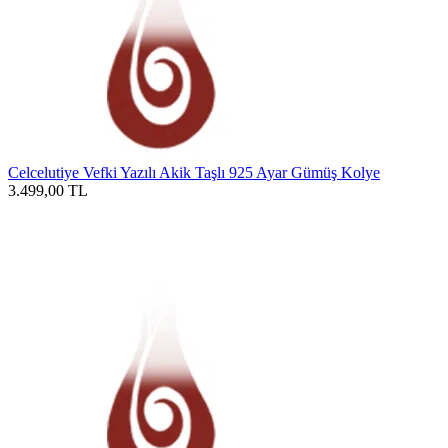
Celcelutiye Vefki Yazılı Akik Taşlı 925 Ayar Gümüş Kolye
3.499,00
TL