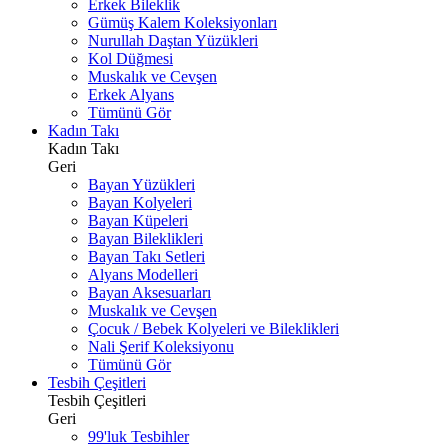
Erkek Bileklik
Gümüş Kalem Koleksiyonları
Nurullah Daştan Yüzükleri
Kol Düğmesi
Muskalık ve Cevşen
Erkek Alyans
Tümünü Gör
Kadın Takı
Kadın Takı
Geri
Bayan Yüzükleri
Bayan Kolyeleri
Bayan Küpeleri
Bayan Bileklikleri
Bayan Takı Setleri
Alyans Modelleri
Bayan Aksesuarları
Muskalık ve Cevşen
Çocuk / Bebek Kolyeleri ve Bileklikleri
Nali Şerif Koleksiyonu
Tümünü Gör
Tesbih Çeşitleri
Tesbih Çeşitleri
Geri
99'luk Tesbihler