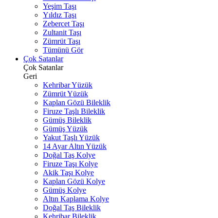
Yeşim Taşı
Yıldız Taşı
Zebercet Taşı
Zultanit Taşı
Zümrüt Taşı
Tümünü Gör
Çok Satanlar
Çok Satanlar
Geri
Kehribar Yüzük
Zümrüt Yüzük
Kaplan Gözü Bileklik
Firuze Taşlı Bileklik
Gümüş Bileklik
Gümüş Yüzük
Yakut Taşlı Yüzük
14 Ayar Altın Yüzük
Doğal Taş Kolye
Firuze Taşı Kolye
Akik Taşı Kolye
Kaplan Gözü Kolye
Gümüş Kolye
Altın Kaplama Kolye
Doğal Taş Bileklik
Kehribar Bileklik