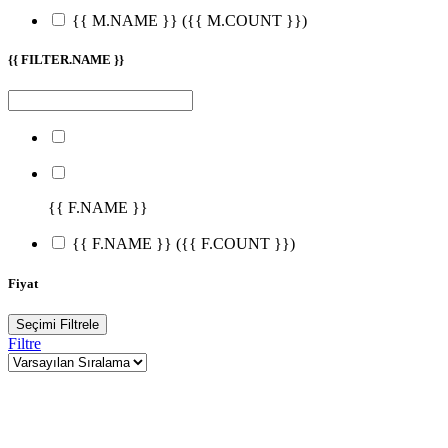
{{ M.NAME }}
({{ M.COUNT }})
{{ FILTER.NAME }}
{{ F.NAME }}
{{ F.NAME }}
({{ F.COUNT }})
Fiyat
Seçimi Filtrele
Filtre