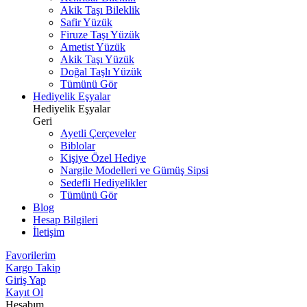
Akik Taşı Bileklik
Safir Yüzük
Firuze Taşı Yüzük
Ametist Yüzük
Akik Taşı Yüzük
Doğal Taşlı Yüzük
Tümünü Gör
Hediyelik Eşyalar
Hediyelik Eşyalar
Geri
Ayetli Çerçeveler
Biblolar
Kişiye Özel Hediye
Nargile Modelleri ve Gümüş Sipsi
Sedefli Hediyelikler
Tümünü Gör
Blog
Hesap Bilgileri
İletişim
Favorilerim
Kargo Takip
Giriş Yap
Kayıt Ol
Hesabım