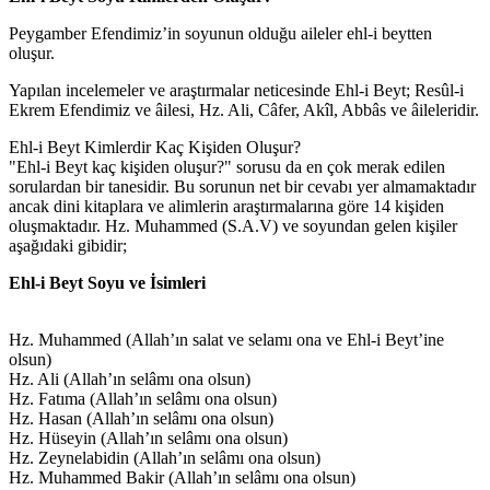
Peygamber Efendimiz’in soyunun olduğu aileler ehl-i beytten
oluşur.
Yapılan incelemeler ve araştırmalar neticesinde Ehl-i Beyt; Resûl-i
Ekrem Efendimiz ve âilesi, Hz. Ali, Câfer, Akîl, Abbâs ve âileleridir.
Ehl-i Beyt Kimlerdir Kaç Kişiden Oluşur?
"Ehl-i Beyt kaç kişiden oluşur?" sorusu da en çok merak edilen
sorulardan bir tanesidir. Bu sorunun net bir cevabı yer almamaktadır
ancak dini kitaplara ve alimlerin araştırmalarına göre 14 kişiden
oluşmaktadır. Hz. Muhammed (S.A.V) ve soyundan gelen kişiler
aşağıdaki gibidir;
Ehl-i Beyt Soyu ve İsimleri
Hz. Muhammed (Allah’ın salat ve selamı ona ve Ehl-i Beyt’ine
olsun)
Hz. Ali (Allah’ın selâmı ona olsun)
Hz. Fatıma (Allah’ın selâmı ona olsun)
Hz. Hasan (Allah’ın selâmı ona olsun)
Hz. Hüseyin (Allah’ın selâmı ona olsun)
Hz. Zeynelabidin (Allah’ın selâmı ona olsun)
Hz. Muhammed Bakir (Allah’ın selâmı ona olsun)