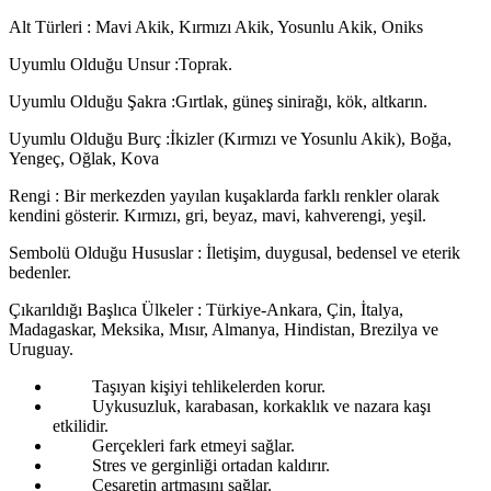
Alt Türleri : Mavi Akik, Kırmızı Akik, Yosunlu Akik, Oniks
Uyumlu Olduğu Unsur :Toprak.
Uyumlu Olduğu Şakra :Gırtlak, güneş sinirağı, kök, altkarın.
Uyumlu Olduğu Burç :İkizler (Kırmızı ve Yosunlu Akik), Boğa,
Yengeç, Oğlak, Kova
Rengi : Bir merkezden yayılan kuşaklarda farklı renkler olarak
kendini gösterir. Kırmızı, gri, beyaz, mavi, kahverengi, yeşil.
Sembolü Olduğu Hususlar : İletişim, duygusal, bedensel ve eterik
bedenler.
Çıkarıldığı Başlıca Ülkeler : Türkiye-Ankara, Çin, İtalya,
Madagaskar, Meksika, Mısır, Almanya, Hindistan, Brezilya ve
Uruguay.
Taşıyan kişiyi tehlikelerden korur.
Uykusuzluk, karabasan, korkaklık ve nazara kaşı
etkilidir.
Gerçekleri fark etmeyi sağlar.
Stres ve gerginliği ortadan kaldırır.
Cesaretin artmasını sağlar.