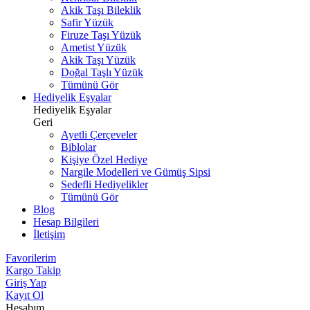
Akik Taşı Bileklik
Safir Yüzük
Firuze Taşı Yüzük
Ametist Yüzük
Akik Taşı Yüzük
Doğal Taşlı Yüzük
Tümünü Gör
Hediyelik Eşyalar
Hediyelik Eşyalar
Geri
Ayetli Çerçeveler
Biblolar
Kişiye Özel Hediye
Nargile Modelleri ve Gümüş Sipsi
Sedefli Hediyelikler
Tümünü Gör
Blog
Hesap Bilgileri
İletişim
Favorilerim
Kargo Takip
Giriş Yap
Kayıt Ol
Hesabım