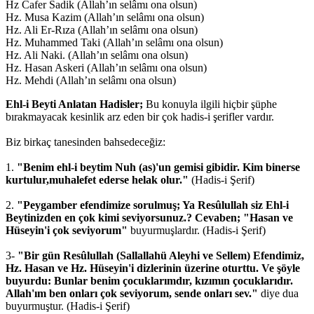
Hz Cafer Sadik (Allah’ın selâmı ona olsun)
Hz. Musa Kazim (Allah’ın selâmı ona olsun)
Hz. Ali Er-Rıza (Allah’ın selâmı ona olsun)
Hz. Muhammed Taki (Allah’ın selâmı ona olsun)
Hz. Ali Naki. (Allah’ın selâmı ona olsun)
Hz. Hasan Askeri (Allah’ın selâmı ona olsun)
Hz. Mehdi (Allah’ın selâmı ona olsun)
Ehl-i Beyti Anlatan Hadisler;
Bu konuyla ilgili hiçbir şüphe
bırakmayacak kesinlik arz eden bir çok hadis-i şerifler vardır.
Biz birkaç tanesinden bahsedeceğiz:
1.
"Benim ehl-i beytim Nuh (as)'un gemisi gibidir. Kim binerse
kurtulur,muhalefet ederse helak olur."
(Hadis-i Şerif)
2.
"Peygamber efendimize sorulmuş; Ya Resûlullah siz Ehl-i
Beytinizden en çok kimi seviyorsunuz.? Cevaben; "Hasan ve
Hüseyin'i çok seviyorum"
buyurmuşlardır. (Hadis-i Şerif)
3-
"Bir gün Resûlullah (Sallallahü Aleyhi ve Sellem) Efendimiz,
Hz. Hasan ve Hz. Hüseyin'i dizlerinin üzerine oturttu. Ve şöyle
buyurdu: Bunlar benim çocuklarımdır, kızımın çocuklarıdır.
Allah'ım ben onları çok seviyorum, sende onları sev."
diye dua
buyurmuştur. (Hadis-i Şerif)