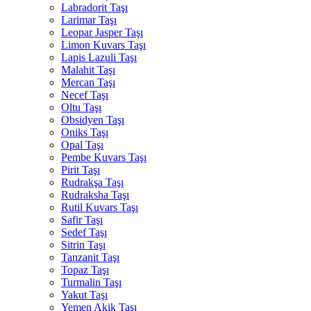
Labradorit Taşı
Larimar Taşı
Leopar Jasper Taşı
Limon Kuvars Taşı
Lapis Lazuli Taşı
Malahit Taşı
Mercan Taşı
Necef Taşı
Oltu Taşı
Obsidyen Taşı
Oniks Taşı
Opal Taşı
Pembe Kuvars Taşı
Pirit Taşı
Rudrakşa Taşı
Rudraksha Taşı
Rutil Kuvars Taşı
Safir Taşı
Sedef Taşı
Sitrin Taşı
Tanzanit Taşı
Topaz Taşı
Turmalin Taşı
Yakut Taşı
Yemen Akik Taşı