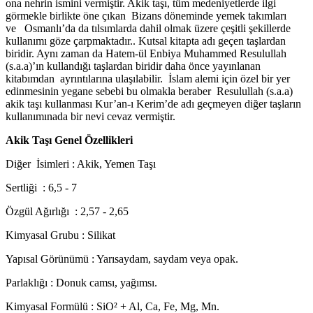
ona nehrin ismini vermiştir. Akik taşı, tüm medeniyetlerde ilgi
görmekle birlikte öne çıkan
Bizans döneminde yemek takımları
ve
Osmanlı’da da tılsımlarda dahil olmak üzere çeşitli şekillerde
kullanımı göze çarpmaktadır.. Kutsal kitapta adı geçen taşlardan
biridir. Aynı zaman da Hatem-ül Enbiya Muhammed Resulullah
(s.a.a)’ın kullandığı taşlardan biridir daha önce yayınlanan
kitabımdan
ayrıntılarına ulaşılabilir.
İslam alemi için özel bir yer
edinmesinin yegane sebebi bu olmakla beraber
Resulullah (s.a.a)
akik taşı kullanması Kur’an-ı Kerim’de adı geçmeyen diğer taşların
kullanımınada bir nevi cevaz vermiştir.
Akik Taşı Genel Özellikleri
Diğer
İsimleri : Akik, Yemen Taşı
Sertliği
: 6,5 - 7
Özgül Ağırlığı
: 2,57 - 2,65
Kimyasal Grubu : Silikat
Yapısal Görünümü : Yarısaydam, saydam veya opak.
Parlaklığı : Donuk camsı, yağımsı.
Kimyasal Formülü : SiO² + Al, Ca, Fe, Mg, Mn.