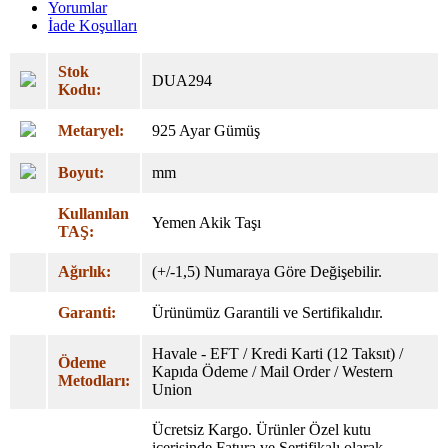
Yorumlar
İade Koşulları
Stok
DUA294
Kodu:
Metaryel:
925 Ayar Gümüş
Boyut:
mm
Kullanılan
Yemen Akik Taşı
TAŞ:
Ağırlık:
(+/-1,5) Numaraya Göre Değişebilir.
Garanti:
Ürünümüz Garantili ve Sertifikalıdır.
Havale - EFT / Kredi Karti (12 Taksıt) /
Ödeme
Kapıda Ödeme / Mail Order / Western
Metodları:
Union
Ücretsiz Kargo. Ürünler Özel
kutu
içerisinde Fatura ve Sertifikalı olarak,