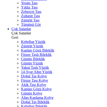
Yeşim Taşı
Yıldız Taşı
Zebercet Taşı
Zultanit Taşı
Zümrüt Taşı
Tümünü Gör
Çok Satanlar
Çok Satanlar
Geri
Kehribar Yüzük
Zümrüt Yüzük
Kaplan Gözü Bileklik
Firuze Taşlı Bileklik
Gümüş Bileklik
Gümüş Yüzük
Yakut Taşlı Yüzük
14 Ayar Altın Yüzük
Doğal Taş Kolye
Firuze Taşı Kolye
Akik Taşı Kolye
Kaplan Gözü Kolye
Gümüş Kolye
Altın Kaplama Kolye
Doğal Taş Bileklik
Kehribar Bileklik