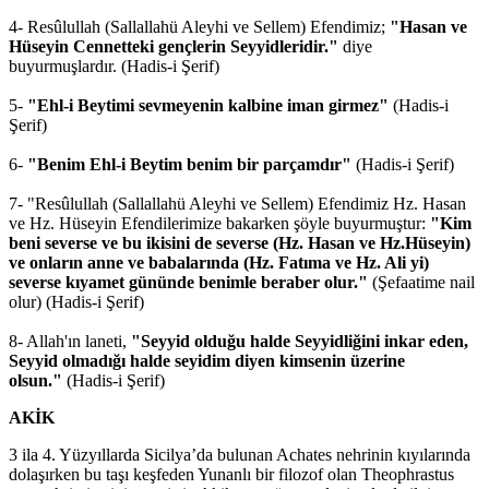
4- Resûlullah (Sallallahü Aleyhi ve Sellem) Efendimiz;
"Hasan ve
Hüseyin Cennetteki gençlerin Seyyidleridir."
diye
buyurmuşlardır. (Hadis-i Şerif)
5-
"Ehl-i Beytimi sevmeyenin kalbine iman girmez"
(Hadis-i
Şerif)
6-
"Benim Ehl-i Beytim benim bir parçamdır"
(Hadis-i Şerif)
7- "Resûlullah (Sallallahü Aleyhi ve Sellem) Efendimiz Hz. Hasan
ve Hz. Hüseyin Efendilerimize bakarken şöyle buyurmuştur:
"Kim
beni severse ve bu ikisini de severse (Hz. Hasan ve Hz.Hüseyin)
ve onların anne ve babalarında (Hz. Fatıma ve Hz. Ali yi)
severse kıyamet gününde benimle beraber olur."
(Şefaatime nail
olur) (Hadis-i Şerif)
8- Allah'ın laneti,
"Seyyid olduğu halde Seyyidliğini inkar eden,
Seyyid olmadığı halde seyidim diyen kimsenin üzerine
olsun."
(Hadis-i Şerif)
AKİK
3 ila 4. Yüzyıllarda Sicilya’da bulunan Achates nehrinin kıyılarında
dolaşırken bu taşı keşfeden Yunanlı bir filozof olan Theophrastus