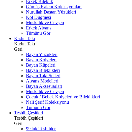
Erkek Bileklik
Gümüş Kalem Koleksiyonları
Nurullah Daştan Yüzükleri
Kol Düğmesi
Muskalık ve Cevşen
Erkek Alyans
Tümünü Gör
Kadın Takı
Kadın Takı
Geri
Bayan Yüzükleri
Bayan Kolyeleri
Bayan Küpeleri
Bayan Bileklikleri
Bayan Takı Setleri
Alyans Modelleri
Bayan Aksesuarları
Muskalık ve Cevşen
Çocuk / Bebek Kolyeleri ve Bileklikleri
Nali Şerif Koleksiyonu
Tümünü Gör
Tesbih Çeşitleri
Tesbih Çeşitleri
Geri
99'luk Tesbihler