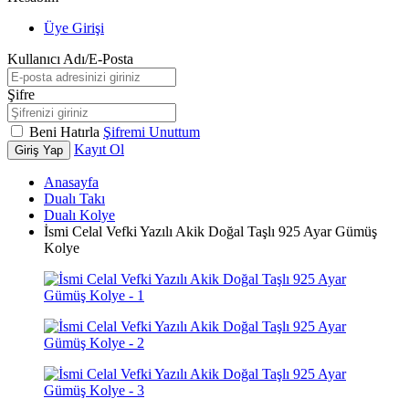
Üye Girişi
Kullanıcı Adı/E-Posta
Şifre
Beni Hatırla
Şifremi Unuttum
Kayıt Ol
Giriş Yap
Anasayfa
Dualı Takı
Dualı Kolye
İsmi Celal Vefki Yazılı Akik Doğal Taşlı 925 Ayar Gümüş
Kolye