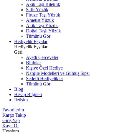
Akik Taşı Bileklik
Safir Yüzük
Firuze Taşı Yüzük
Ametist Yüzük
Akik Taşı Yüzük
Doğal Taşlı Yüzük
Tümünü Gör
Hediyelik Eşyalar
Hediyelik Eşyalar
Geri
Ayetli Çerçeveler
Biblolar
Kişiye Özel Hediye
Nargile Modelleri ve Gümüş Sipsi
Sedefli Hediyelikler
Tümünü Gör
Blog
Hesap Bilgileri
İletişim
Favorilerim
Kargo Takip
Giriş Yap
Kayıt Ol
Hesabım