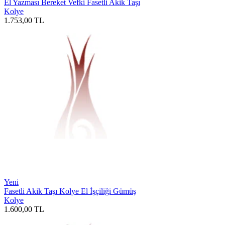
El Yazması Bereket Vefki Fasetli Akik Taşı
Kolye
1.753,00
TL
Yeni
Fasetli Akik Taşı Kolye El İşçiliği Gümüş
Kolye
1.600,00
TL