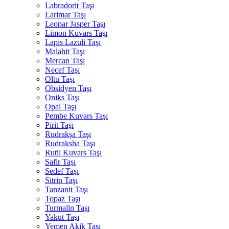
Labradorit Taşı
Larimar Taşı
Leopar Jasper Taşı
Limon Kuvars Taşı
Lapis Lazuli Taşı
Malahit Taşı
Mercan Taşı
Necef Taşı
Oltu Taşı
Obsidyen Taşı
Oniks Taşı
Opal Taşı
Pembe Kuvars Taşı
Pirit Taşı
Rudrakşa Taşı
Rudraksha Taşı
Rutil Kuvars Taşı
Safir Taşı
Sedef Taşı
Sitrin Taşı
Tanzanit Taşı
Topaz Taşı
Turmalin Taşı
Yakut Taşı
Yemen Akik Taşı