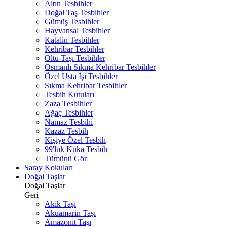
Altın Tesbihler
Doğal Taş Tesbihler
Gümüş Tesbihler
Hayvansal Tesbihler
Katalin Tesbihler
Kehribar Tesbihler
Oltu Taşı Tesbihler
Osmanlı Sıkma Kehribar Tesbihler
Özel Usta İşi Tesbihler
Sıkma Kehribar Tesbihler
Tesbih Kutuları
Zaza Tesbihler
Ağaç Tesbihler
Namaz Tesbihi
Kazaz Tesbih
Kişiye Özel Tesbih
99'luk Kuka Tesbih
Tümünü Gör
Saray Kokuları
Doğal Taşlar
Doğal Taşlar
Geri
Akik Taşı
Akuamarin Taşı
Amazonit Taşı