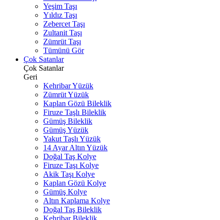
Yeşim Taşı
Yıldız Taşı
Zebercet Taşı
Zultanit Taşı
Zümrüt Taşı
Tümünü Gör
Çok Satanlar
Çok Satanlar
Geri
Kehribar Yüzük
Zümrüt Yüzük
Kaplan Gözü Bileklik
Firuze Taşlı Bileklik
Gümüş Bileklik
Gümüş Yüzük
Yakut Taşlı Yüzük
14 Ayar Altın Yüzük
Doğal Taş Kolye
Firuze Taşı Kolye
Akik Taşı Kolye
Kaplan Gözü Kolye
Gümüş Kolye
Altın Kaplama Kolye
Doğal Taş Bileklik
Kehribar Bileklik