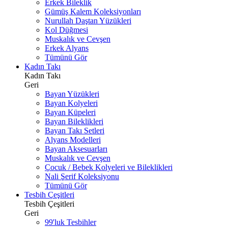
Erkek Bileklik
Gümüş Kalem Koleksiyonları
Nurullah Daştan Yüzükleri
Kol Düğmesi
Muskalık ve Cevşen
Erkek Alyans
Tümünü Gör
Kadın Takı
Kadın Takı
Geri
Bayan Yüzükleri
Bayan Kolyeleri
Bayan Küpeleri
Bayan Bileklikleri
Bayan Takı Setleri
Alyans Modelleri
Bayan Aksesuarları
Muskalık ve Cevşen
Çocuk / Bebek Kolyeleri ve Bileklikleri
Nali Şerif Koleksiyonu
Tümünü Gör
Tesbih Çeşitleri
Tesbih Çeşitleri
Geri
99'luk Tesbihler