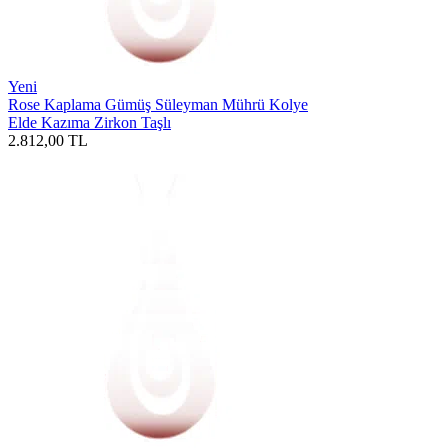
Yeni
Rose Kaplama Gümüş Süleyman Mührü Kolye
Elde Kazıma Zirkon Taşlı
2.812,00
TL