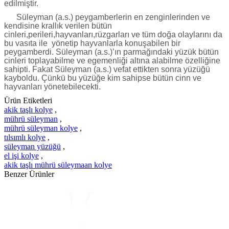
edilmiştir.
Süleyman (a.s.) peygamberlerin en zenginlerinden ve
kendisine krallık verilen bütün
cinleri,perileri,hayvanları,rüzgarları ve tüm doğa olaylarını da
bu vasıta ile yönetip hayvanlarla konuşabilen bir
peygamberdi. Süleyman (a.s.)’ın parmağındaki yüzük bütün
cinleri toplayabilme ve egemenliği altına alabilme özelliğine
sahipti. Fakat Süleyman (a.s.) vefat ettikten sonra yüzüğü
kayboldu. Çünkü bu yüzüğe kim sahipse bütün cinn ve
hayvanları yönetebilecekti.
Ürün Etiketleri
akik taşlı kolye
,
mührü süleyman
,
mührü süleyman kolye
,
tılsımlı kolye
,
süleyman yüzüğü
,
el işi kolye
,
akik taşlı mührü süleymaan kolye
Benzer Ürünler