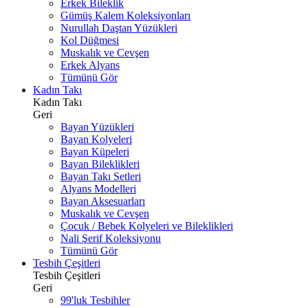
Erkek Bileklik
Gümüş Kalem Koleksiyonları
Nurullah Daştan Yüzükleri
Kol Düğmesi
Muskalık ve Cevşen
Erkek Alyans
Tümünü Gör
Kadın Takı
Kadın Takı
Geri
Bayan Yüzükleri
Bayan Kolyeleri
Bayan Küpeleri
Bayan Bileklikleri
Bayan Takı Setleri
Alyans Modelleri
Bayan Aksesuarları
Muskalık ve Cevşen
Çocuk / Bebek Kolyeleri ve Bileklikleri
Nali Şerif Koleksiyonu
Tümünü Gör
Tesbih Çeşitleri
Tesbih Çeşitleri
Geri
99'luk Tesbihler