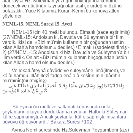
atar. Oysa Hz. Süleyman yüzüğün yokluğunda kendine
dönecek ve gücünün kaynağı olan asıl çekirdeğini özünü
bulacaktır. Yüce Kitabımız Kuran-Kerim bu konuya atfen
şöyle der.
NEML-15, NEML Suresi 15. Ayeti
NEML-15 için 40 meâl bulundu. Elmalılı (sadeleştirilmiş)
(27/NEML-15: Andolsun ki, Davut'a ve Süleyman'a bir ilim
verdik. İkisi de: «Bizi mü'min kullarının bir çoğundan üstün
kılan Allah'a hamdolsun.» dediler.) / Elmalılı (sadeleştirilmiş -
2) (27/NEML-15: Andolsun ki biz, Davud'a ve Süleyman'a bir
ilim verdik. Onlar: «Bizi mümin kullarının birçoğundan üstün
kılan Allah'a hamd olsun» dediler.)
Ve lekad âteynâ dâvûde ve suleymâne ilmâ(ilmen), ve
kâlâl hamdu lillâhillezî faddalenâ alâ kesîrin min ibâdihil
mu’minîn(mu’minîne).
وَلَقَدْ آتَيْنَا دَاوُودَ وَسُلَيْمَانَ عِلْمًا وَقَالَا الْحَمْدُ لِلَّهِ الَّذِي فَضَّلَنَا عَلَى
كَثِيرٍ مِّنْ عِبَادِهِ الْمُؤْمِنِينَ
"Süleyman’ın mülk ve saltanatı konusunda onlar,
şeytanların okuyup durduklarına uydular. Halbuki Süleyman
küfre sapmamıştı. Ancak şeytanlar küfre sapmıştı; insanlara
büyüyü öğretiyorlardı.” Bakara Suresi / 102
Ayrıca Neml suresi’nde Hz.Süleyman Peygamberin(a.s)