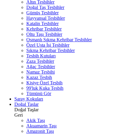
Altın Tesbihler
Doğal Taş Tesbihler
Gümüş Tesbihler
Hayvansal Tesbihler
Katalin Tesbihler
Kehribar Tesbihler
Oltu Taşı Tesbihler
Osmanlı Sıkma Kehribar Tesbihler
Özel Usta İşi Tesbihler
Sıkma Kehribar Tesbihler
Tesbih Kutuları
Zaza Tesbihler
Ağaç Tesbihler
Namaz Tesbihi
Kazaz Tesbih
Kişiye Özel Tesbih
99'luk Kuka Tesbih
Tümünü Gör
Saray Kokuları
Doğal Taşlar
Doğal Taşlar
Geri
Akik Taşı
Akuamarin Taşı
Amazonit Taşı