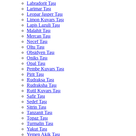
Labradorit Taşı
Larimar Taşı
Leopar Jasper Taşı
Limon Kuvars Taşı
Lapis Lazuli Taşı
Malahit Taşı
Mercan Taşı
Necef Taşı
Oltu Taşı
Obsidyen Taşı
Oniks Taşı
Opal Taşı
Pembe Kuvars Taşı
Pirit Taşı
Rudrakşa Taşı
Rudraksha Taşı
Rutil Kuvars Taşı
Safir Taşı
Sedef Taşı
Sitrin Taşı
Tanzanit Taşı
Topaz Taşı
Turmalin Taşı
Yakut Taşı
Yemen Akik Taşı