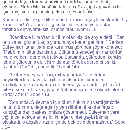
gelişini duyan karınca beyinin kendi halkına seslenişi
efsanevi Seba Melikesi’nin tahtının göz açıp kapayana dek
ışınlanışı ve olağanüstü pek çok şey anlatılır.
Karınca vadisine geldiklerinde bir karınca şöyle seslendi: "Ey
karıncalar! Yuvalarınıza girin ki, Süleyman ve orduları
farkında olmayarak sizi ezmesinler.” Neml / 18
"Kendinde Kitap’tan bir ilim olan kişi de şöyle dedi: "Ben
onu sana, gözünü açıp yumuncaya kadar getiririm.” Derken
Süleyman, tahtı, yanında kurulmuş görünce şöyle konuştu:
"Rabbimin lütfundandır bu. Şükür mü edeceğim, nankörlük
mü diye beni denemek istiyor. Esasında, şükreden, kendisi
lehine şükretmiş olur. Kim de nankörlük ederse bilsin ki,
Rabbim Ganî’dir, cömerttir.” Neml / 40
"Onlar Süleyman için, mihraplardan/kalelerden,
heykellerden, havuzlar gibi çanaklardan, yerinden
kaldırılamaz kazanlardan ne dilerse yaparlardı. Ey Davûd
ailesi, şükür olarak iş yapın! Kullarım içinden şükredenler o
kadar az ki! ” Sebe / 13
"Sonunda, Süleyman için ölüm hükmünü verdiğimizde,
onun ölümünü, değneğini yiyen dâbbetül arzdan/ağaç
kurtçuğundan başkası onlara göstermedi. Süleyman yere
yığılınca, açıkça anlaşıldı ki, eğer cinler gaybı bilmiş
olsalardı, o alçaltıcı azap içinde bekleyip durmazlardı.” Sebe
/ 14