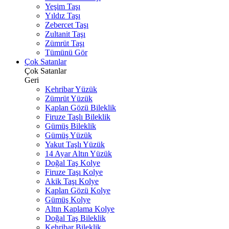
Yeşim Taşı
Yıldız Taşı
Zebercet Taşı
Zultanit Taşı
Zümrüt Taşı
Tümünü Gör
Çok Satanlar
Çok Satanlar
Geri
Kehribar Yüzük
Zümrüt Yüzük
Kaplan Gözü Bileklik
Firuze Taşlı Bileklik
Gümüş Bileklik
Gümüş Yüzük
Yakut Taşlı Yüzük
14 Ayar Altın Yüzük
Doğal Taş Kolye
Firuze Taşı Kolye
Akik Taşı Kolye
Kaplan Gözü Kolye
Gümüş Kolye
Altın Kaplama Kolye
Doğal Taş Bileklik
Kehribar Bileklik