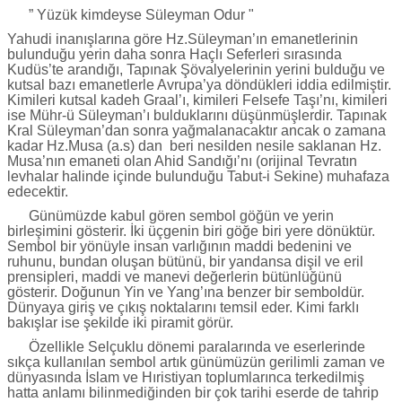
” Yüzük kimdeyse Süleyman Odur "
Yahudi inanışlarına göre Hz.Süleyman’ın emanetlerinin
bulunduğu yerin daha sonra Haçlı Seferleri sırasında
Kudüs’te arandığı, Tapınak Şövalyelerinin yerini bulduğu ve
kutsal bazı emanetlerle Avrupa’ya döndükleri iddia edilmiştir.
Kimileri kutsal kadeh Graal’ı, kimileri Felsefe Taşı’nı, kimileri
ise Mühr-ü Süleyman’ı bulduklarını düşünmüşlerdir. Tapınak
Kral Süleyman’dan sonra yağmalanacaktır ancak o zamana
kadar Hz.Musa (a.s) dan beri nesilden nesile saklanan Hz.
Musa’nın emaneti olan Ahid Sandığı’nı (orijinal Tevratın
levhalar halinde içinde bulunduğu Tabut-i Sekine) muhafaza
edecektir.
Günümüzde kabul gören sembol göğün ve yerin
birleşimini gösterir. İki üçgenin biri göğe biri yere dönüktür.
Sembol bir yönüyle insan varlığının maddi bedenini ve
ruhunu, bundan oluşan bütünü, bir yandansa dişil ve eril
prensipleri, maddi ve manevi değerlerin bütünlüğünü
gösterir. Doğunun Yin ve Yang’ına benzer bir semboldür.
Dünyaya giriş ve çıkış noktalarını temsil eder. Kimi farklı
bakışlar ise şekilde iki piramit görür.
Özellikle Selçuklu dönemi paralarında ve eserlerinde
sıkça kullanılan sembol artık günümüzün gerilimli zaman ve
dünyasında İslam ve Hıristiyan toplumlarınca terkedilmiş
hatta anlamı bilinmediğinden bir çok tarihi eserde de tahrip