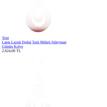
Yeni
Lapis Lazuli Doğal Taşlı Mührü Süleyman
Gümüş Kolye
2.624,00
TL