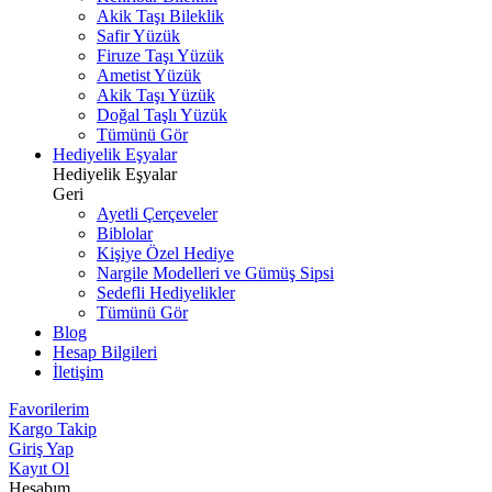
Akik Taşı Bileklik
Safir Yüzük
Firuze Taşı Yüzük
Ametist Yüzük
Akik Taşı Yüzük
Doğal Taşlı Yüzük
Tümünü Gör
Hediyelik Eşyalar
Hediyelik Eşyalar
Geri
Ayetli Çerçeveler
Biblolar
Kişiye Özel Hediye
Nargile Modelleri ve Gümüş Sipsi
Sedefli Hediyelikler
Tümünü Gör
Blog
Hesap Bilgileri
İletişim
Favorilerim
Kargo Takip
Giriş Yap
Kayıt Ol
Hesabım