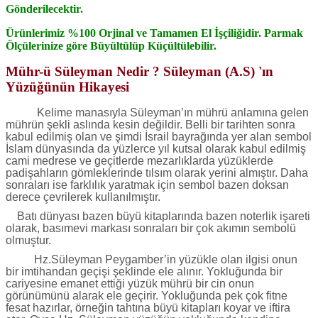
Gönderilecektir.
Ürünlerimiz %100 Orjinal ve Tamamen El İşçiliğidir.
Parmak
Ölçülerinize göre Büyültülüp Küçültülebilir.
Mühr-ü Süleyman Nedir ? Süleyman (A.S) 'ın
Yüzüğünün Hikayesi
Kelime manasıyla Süleyman’ın mührü anlamına gelen
mührün şekli aslında kesin değildir. Belli bir tarihten sonra
kabul edilmiş olan ve şimdi İsrail bayrağında yer alan sembol
İslam dünyasında da yüzlerce yıl kutsal olarak kabul edilmiş
cami medrese ve geçitlerde mezarlıklarda yüzüklerde
padişahların gömleklerinde tılsım olarak yerini almıştır. Daha
sonraları ise farklılık yaratmak için sembol bazen doksan
derece çevrilerek kullanılmıştır.
Batı dünyası bazen büyü kitaplarında bazen noterlik işareti
olarak, basımevi markası sonraları bir çok akımın sembolü
olmuştur.
Hz.Süleyman Peygamber’in yüzükle olan ilgisi onun
bir imtihandan geçişi şeklinde ele alınır. Yokluğunda bir
cariyesine emanet ettiği yüzük mührü bir cin onun
görünümünü alarak ele geçirir. Yokluğunda pek çok fitne
fesat hazırlar, örneğin tahtına büyü kitapları koyar ve iftira